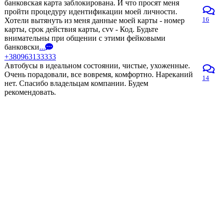
банковская карта заблокирована. И что просят меня
пройти процедуру идентификации моей личности.
16
Хотели вытянуть из меня данные моей карты - номер
карты, срок действия карты, cvv - Код. Будьте
внимательны при общении с этими фейковыми
банковски
...
+380963133333
Автобусы в идеальном состоянии, чистые, ухоженные.
Очень порадовали, все вовремя, комфортно. Нареканий
14
нет. Спасибо владельцам компании. Будем
рекомендовать.