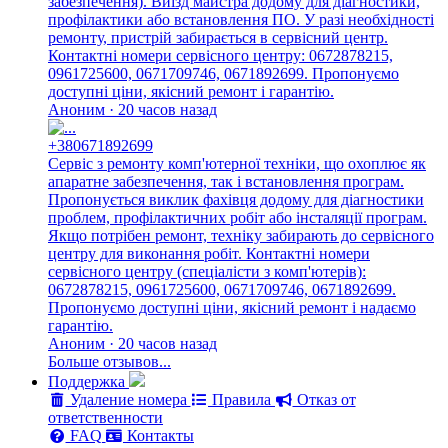
забезпечення). Виїзд майстра додому для діагностики,
профілактики або встановлення ПО. У разі необхідності
ремонту, пристрій забирається в сервісний центр.
Контактні номери сервісного центру: 0672878215,
0961725600, 0671709746, 0671892699. Пропонуємо
доступні ціни, якісний ремонт і гарантію.
Аноним · 20 часов назад
+380671892699
Сервіс з ремонту комп'ютерної техніки, що охоплює як
апаратне забезпечення, так і встановлення програм.
Пропонується виклик фахівця додому для діагностики
проблем, профілактичних робіт або інсталяції програм.
Якщо потрібен ремонт, техніку забирають до сервісного
центру для виконання робіт. Контактні номери
сервісного центру (спеціалісти з комп'ютерів):
0672878215, 0961725600, 0671709746, 0671892699.
Пропонуємо доступні ціни, якісний ремонт і надаємо
гарантію.
Аноним · 20 часов назад
Больше отзывов...
Поддержка
Удаление номера
Правила
Отказ от
ответственности
FAQ
Контакты