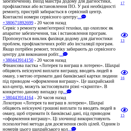
забезпечення). Виїзд майстра додому для діагностики,
17
профілактики або встановлення ПО. У разі необхідності
ремонту, пристрій забирається в сервісний центр.
Контактні номери сервісного центру:
...
+380671892699
- 20 часов назад
Сервіс з ремонту комп'ютерної техніки, що охоплює як
апаратне забезпечення, так і встановлення програм.
Пропонується виклик фахівця додому для діагностики
13
проблем, профілактичних робіт або інсталяції програм.
Якщо потрібен ремонт, техніку забирають до сервісного
центру для виконання робіт.
...
+380443914150
- 20 часов назад
Фінансова пастка «Лотерея та виграш в лотерею». Шахраї
обіцяють неіснуючі виплати виграшу, вводять людей в
оману, з метою отримати дані банківської картки людини
16
під приводом «оформлення виграшу». Це шахрайський
кол-центр, можуть застосовувати різні «скрипти». В
конкретно даному випадку пр
...
+380443914164
- 20 часов назад
Лохотрон «Лотерея та виграш в лотерею». Шахраї
обіцяють неіснуючі грошові виплати та вводять людей в
оману, щоб отримати їх банківські дані, під приводом
15
«оформлення виграшу». Ці злочинці використовують
психологічні методи для досягнення своїх цілей. Одним із
номерів цього шахрайського кол
...