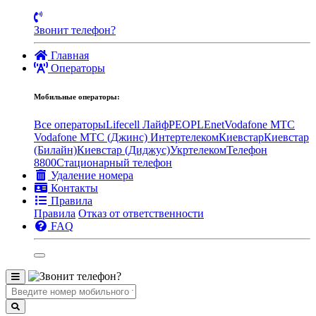
Звонит телефон?
Главная
Операторы
Мобильные операторы:
Все операторы
Lifecell Лайф
PEOPLEnet
Vodafone MTC
Vodafone МТС (Джинс)
Интертелеком
Киевстар
Киевстар
(Билайн)
Киевстар (Диджус)
Укртелеком
Телефон
8800
Стационарный телефон
Удаление номера
Контакты
Правила
Правила
Отказ от ответственности
FAQ