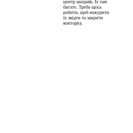
центр шахраїв. Їх там
багато. Треба щось
робити, щоб викурити
їх звідти та закрити
конторку.