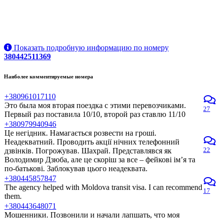
Показать подробную информацию по номеру
380442511369
Наиболее комментируемые номера
+380961017110
Это была моя вторая поездка с этими перевозчиками.
27
Первый раз поставила 10/10, второй раз ставлю 11/10
+380979940946
Це негідник. Намагається розвести на гроші.
Неадекватний. Проводить акції нічних телефонний
22
дзвінків. Погрожував. Шахрай. Представлявся як
Володимир Дзюба, але це скоріш за все – фейкові ім’я та
по-батькові. Заблокував цього неадеквата.
+380445857847
The agency helped with Moldova transit visa. I can recommend
17
them.
+380443648071
Мошенники. Позвонили и начали лапшать, что моя