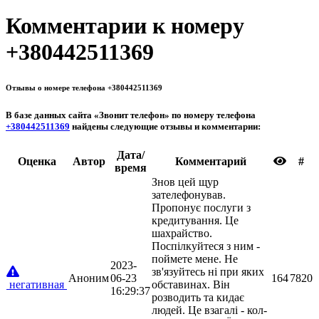
Комментарии к номеру
+380442511369
Отзывы о номере телефона +380442511369
В базе данных сайта «
Звонит телефон
» по номеру телефона
+380442511369
найдены следующие отзывы и комментарии:
Дата/
Oценка
Автор
Комментарий
#
время
Знов цей щур
зателефонував.
Пропонує послуги з
кредитування. Це
шахрайство.
Поспілкуйтеся з ним -
поймете мене. Не
2023-
зв'язуйтесь ні при яких
Аноним
06-23
164
7820
негативная
обставинах. Він
16:29:37
розводить та кидає
людей. Це взагалі - кол-