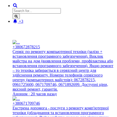
+3
Новые отзывы:
+380672878215
Сервіс по ремонту компьютерної техніки (залізо +
встановлення програмного забезпечення). Виклик
майстра на дом (виявлення проблеми, профілактика або
встановлення програмного забезпечення). Якщо ремонт
– то техніка забирається в сервісний центр для
здійснення ремонту. Номери телефонів сервісного
центру (компьютерних майстрів): 0672878215,
0961725600, 0671709746, 0671892699. Доступні ціни,
якісний ремонт, гарантія.
Аноним · 20 часов назад
+380671709746
Екстрена допомога - послуги з ремонту комп'ютерної
техніки (обладнання та встановлення програмного