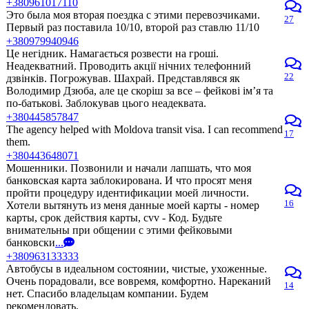
+380961017110
Это была моя вторая поездка с этими перевозчиками.
27
Первый раз поставила 10/10, второй раз ставлю 11/10
+380979940946
Це негідник. Намагається розвести на гроші.
Неадекватний. Проводить акції нічних телефонний
22
дзвінків. Погрожував. Шахрай. Представлявся як
Володимир Дзюба, але це скоріш за все – фейкові ім’я та
по-батькові. Заблокував цього неадеквата.
+380445857847
The agency helped with Moldova transit visa. I can recommend
17
them.
+380443648071
Мошенники. Позвонили и начали лапшать, что моя
банковская карта заблокирована. И что просят меня
пройти процедуру идентификации моей личности.
16
Хотели вытянуть из меня данные моей карты - номер
карты, срок действия карты, cvv - Код. Будьте
внимательны при общении с этими фейковыми
банковски
...
+380963133333
Автобусы в идеальном состоянии, чистые, ухоженные.
Очень порадовали, все вовремя, комфортно. Нареканий
14
нет. Спасибо владельцам компании. Будем
рекомендовать.