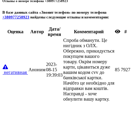
Отзывы о номере телефона +380977258923
В базе данных сайта «
Звонит телефон
» по номеру телефона
+380977258923
найдены следующие отзывы и комментарии:
Дата/
Oценка
Автор
Комментарий
#
время
Спроба обманути. Це
нигідник з ОЛХ.
Обережно, прикидується
покупцем вашого
товару. Окрім номеру
2023-
карти, цікавиться дуже
Аноним
08-15
85
7927
негативная
вашим кодом cvv до
19:39:03
банківської картки.
Начібто це необхідно для
відправки вам коштів.
Насправді - хоче
обнулити вашу картку.