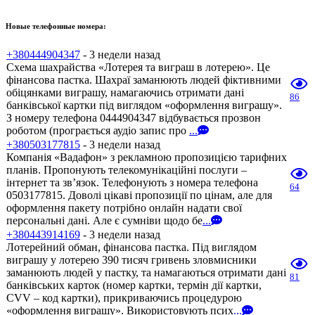
Новые телефонные номера:
+380444904347
- 3 недели назад
Схема шахрайства «Лотерея та виграш в лотерею». Це
фінансова пастка. Шахраї заманюють людей фіктивними
обіцянками виграшу, намагаючись отримати дані
86
банківської картки під виглядом «оформлення виграшу».
З номеру телефона 0444904347 відбувається прозвон
роботом (програється аудіо запис про
...
+380503177815
- 3 недели назад
Компанія «Вадафон» з рекламною пропозицією тарифних
планів. Пропонують телекомунікаційні послуги –
інтернет та зв’язок. Телефонують з номера телефона
64
0503177815. Доволі цікаві пропозиції по цінам, але для
оформлення пакету потрібно онлайн надати свої
персональні дані. Але є сумніви щодо бе
...
+380443914169
- 3 недели назад
Лотерейний обман, фінансова пастка. Під виглядом
виграшу у лотерею 390 тисяч гривень зловмисники
заманюють людей у пастку, та намагаються отримати дані
81
банківських карток (номер картки, термін дії картки,
CVV – код картки), прикриваючись процедурою
«оформлення виграшу». Використовують псих
...