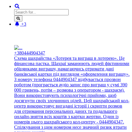
+3
Новые отзывы:
+380444904347
Схема шахрайства «Лотерея та виграш в лотерею». Це
фінансова пастка. Шахраї заманюють людей фіктивними
обіцянками виграшу, намагаючись отримати дані
банківської картки під виглядом «оформлення виграшу».
З номеру телефона 0444904347 відбувається прозвон
роботом (програється аудіо запис про виграш у сумі 390
000 гривень, потім – розмова з оператором - шахраєм).
Вони використовують психологічні прийоми, щоб
досягнути своїх злочинних цілей. Цей шахрайський кол-
центр використовує вигадані історії і скрипти розмов
для отримання персональних даних та подальшого
онлайн-зняття всіх коштів з картки жертви. Один із
номерів цього шахрайського кол-центру - 0444904347.
Спілкування з цим номером несе значний ризик втрати