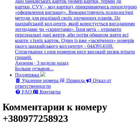
дані банківських карток (номер картки, термін дії
картки, CVV – код картки), прикриваючись процедурою
«оформлення виграшу». Використовують психологічні
методи для реалізації своїх злочинних планів. Це
шахрайський кол-центр, який користується вигаданими
легендами чи «скриптами». Їхня мета – отримати
персональні дані жертв, аби потім обманом зняти всі
кошти з їхніх карток. Один із вже «засвічених» номерів
цього шахрайського кол-центру - 0443914169.
Спілкування з цим номером несе високий ризик втрати
грошей.
Аноним · 3 недели назад
Больше отзывов...
Поддержка
Удаление номера
Правила
Отказ от
ответственности
FAQ
Контакты
Комментарии к номеру
+380977258923