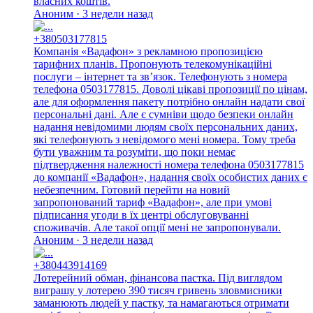
власних коштів.
Аноним · 3 недели назад
+380503177815
Компанія «Вадафон» з рекламною пропозицією
тарифних планів. Пропонують телекомунікаційні
послуги – інтернет та зв’язок. Телефонують з номера
телефона 0503177815. Доволі цікаві пропозиції по цінам,
але для оформлення пакету потрібно онлайн надати свої
персональні дані. Але є сумніви щодо безпеки онлайн
надання невідомими людям своїх персональних даних,
які телефонують з невідомого мені номера. Тому треба
бути уважним та розуміти, що поки немає
підтвердження належності номера телефона 0503177815
до компанії «Вадафон», надання своїх особистих даних є
небезпечним. Готовий перейти на новий
запропонований тариф «Вадафон», але при умові
підписання угоди в їх центрі обслуговуванні
споживачів. Але такої опції мені не запропонували.
Аноним · 3 недели назад
+380443914169
Лотерейний обман, фінансова пастка. Під виглядом
виграшу у лотерею 390 тисяч гривень зловмисники
заманюють людей у пастку, та намагаються отримати