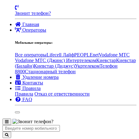
Звонит телефон?
Главная
Операторы
Мобильные операторы:
Все операторы
Lifecell Лайф
PEOPLEnet
Vodafone MTC
Vodafone МТС (Джинс)
Интертелеком
Киевстар
Киевстар
(Билайн)
Киевстар (Диджус)
Укртелеком
Телефон
8800
Стационарный телефон
Удаление номера
Контакты
Правила
Правила
Отказ от ответственности
FAQ