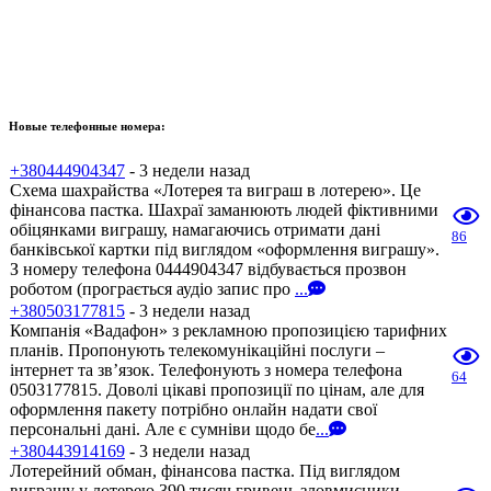
Новые телефонные номера:
+380444904347
- 3 недели назад
Схема шахрайства «Лотерея та виграш в лотерею». Це
фінансова пастка. Шахраї заманюють людей фіктивними
обіцянками виграшу, намагаючись отримати дані
86
банківської картки під виглядом «оформлення виграшу».
З номеру телефона 0444904347 відбувається прозвон
роботом (програється аудіо запис про
...
+380503177815
- 3 недели назад
Компанія «Вадафон» з рекламною пропозицією тарифних
планів. Пропонують телекомунікаційні послуги –
інтернет та зв’язок. Телефонують з номера телефона
64
0503177815. Доволі цікаві пропозиції по цінам, але для
оформлення пакету потрібно онлайн надати свої
персональні дані. Але є сумніви щодо бе
...
+380443914169
- 3 недели назад
Лотерейний обман, фінансова пастка. Під виглядом
виграшу у лотерею 390 тисяч гривень зловмисники