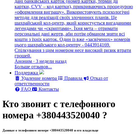
дані банківських карток (номер картки, термін дії
картки, CVV – код картки), прикриваючись процедурою
«оформлення виграшу». Використовують психологічні
методи для реалізації своїх злочинних планів. Це
шахрайський кол-центр, який користується вигаданими
легендами чи «скриптами». Їхня мета – отримати
персональні дані жертв, аби потім обманом зняти всі
кошти з їхніх карток. Один із вже «засвічених» номерів
цього шахрайського кол-центру - 0443914169.
Спілкування з цим номером несе високий ризик втрати
грошей.
Аноним · 3 недели назад
Больше отзывов...
Поддержка
Удаление номера
Правила
Отказ от
ответственности
FAQ
Контакты
Кто звонит с телефонного
номера +380443520040 ?
Данные о телефонном номере +380443520040 и его владельце