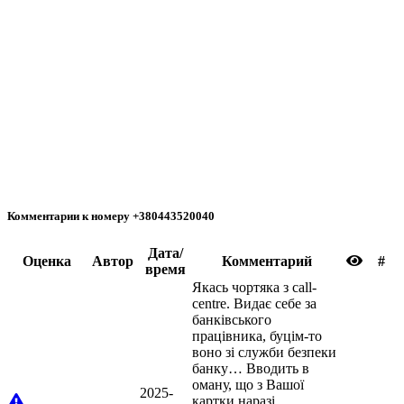
Комментарии к номеру +380443520040
Дата/
Oценка
Автор
Комментарий
#
время
Якась чортяка з call-
centre. Видає себе за
банківського
працівника, буцім-то
воно зі служби безпеки
банку… Вводить в
оману, що з Вашої
2025-
картки наразі