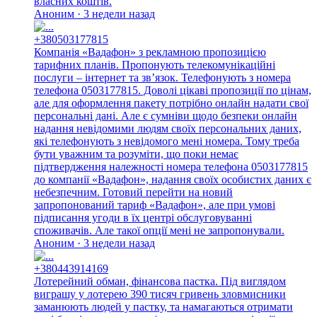
власних коштів.
Аноним · 3 недели назад
+380503177815
Компанія «Вадафон» з рекламною пропозицією
тарифних планів. Пропонують телекомунікаційні
послуги – інтернет та зв’язок. Телефонують з номера
телефона 0503177815. Доволі цікаві пропозиції по цінам,
але для оформлення пакету потрібно онлайн надати свої
персональні дані. Але є сумніви щодо безпеки онлайн
надання невідомими людям своїх персональних даних,
які телефонують з невідомого мені номера. Тому треба
бути уважним та розуміти, що поки немає
підтвердження належності номера телефона 0503177815
до компанії «Вадафон», надання своїх особистих даних є
небезпечним. Готовий перейти на новий
запропонований тариф «Вадафон», але при умові
підписання угоди в їх центрі обслуговуванні
споживачів. Але такої опції мені не запропонували.
Аноним · 3 недели назад
+380443914169
Лотерейний обман, фінансова пастка. Під виглядом
виграшу у лотерею 390 тисяч гривень зловмисники
заманюють людей у пастку, та намагаються отримати