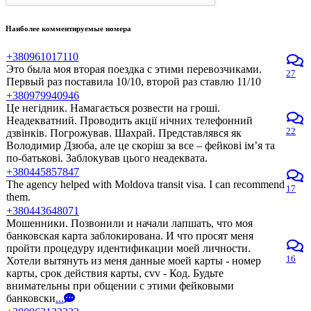
Наиболее комментируемые номера
+380961017110
Это была моя вторая поездка с этими перевозчиками.
27
Первый раз поставила 10/10, второй раз ставлю 11/10
+380979940946
Це негідник. Намагається розвести на гроші.
Неадекватний. Проводить акції нічних телефонний
22
дзвінків. Погрожував. Шахрай. Представлявся як
Володимир Дзюба, але це скоріш за все – фейкові ім’я та
по-батькові. Заблокував цього неадеквата.
+380445857847
The agency helped with Moldova transit visa. I can recommend
17
them.
+380443648071
Мошенники. Позвонили и начали лапшать, что моя
банковская карта заблокирована. И что просят меня
пройти процедуру идентификации моей личности.
16
Хотели вытянуть из меня данные моей карты - номер
карты, срок действия карты, cvv - Код. Будьте
внимательны при общении с этими фейковыми
банковски
...