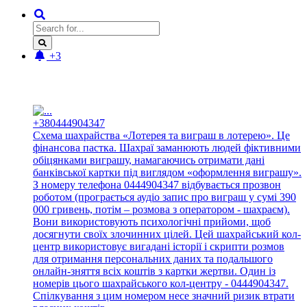
+3
Новые отзывы:
+380444904347
Схема шахрайства «Лотерея та виграш в лотерею». Це
фінансова пастка. Шахраї заманюють людей фіктивними
обіцянками виграшу, намагаючись отримати дані
банківської картки під виглядом «оформлення виграшу».
З номеру телефона 0444904347 відбувається прозвон
роботом (програється аудіо запис про виграш у сумі 390
000 гривень, потім – розмова з оператором - шахраєм).
Вони використовують психологічні прийоми, щоб
досягнути своїх злочинних цілей. Цей шахрайський кол-
центр використовує вигадані історії і скрипти розмов
для отримання персональних даних та подальшого
онлайн-зняття всіх коштів з картки жертви. Один із
номерів цього шахрайського кол-центру - 0444904347.
Спілкування з цим номером несе значний ризик втрати