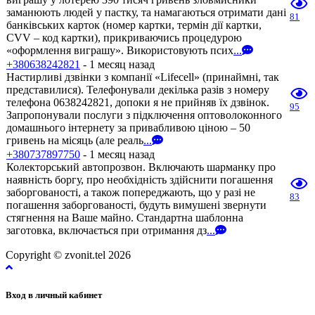
заманюють людей у пастку, та намагаються отримати дані
81
банківських карток (номер картки, термін дії картки,
CVV – код картки), прикриваючись процедурою
«оформлення виграшу». Використовують псих
...
+380638242821
- 1 месяц назад
Настирливі дзвінки з компанії «Lifecell» (принаймні, так
представилися). Телефонували декілька разів з номеру
телефона 0638242821, допоки я не прийняв їх дзвінок.
95
Запропонували послуги з підключення оптоволоконного
домашнього інтернету за привабливою ціною – 50
гривень на місяць (але реаль
...
+380737897750
- 1 месяц назад
Колекторський автопрозвон. Включають шарманку про
наявність боргу, про необхідність здійснити погашення
заборгованості, а також попереджають, що у разі не
83
погашення заборгованості, будуть вимушені звернути
стягнення на Ваше майно. Стандартна шаблонна
заготовка, включається при отримання дз
...
Copyright © zvonit.tel 2026
Вход в личный кабинет