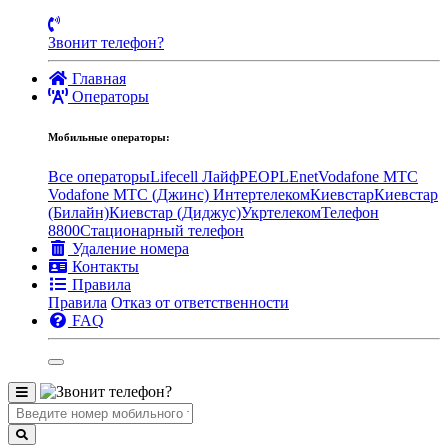
Звонит телефон?
Главная
Операторы
Мобильные операторы:
Все операторы
Lifecell Лайф
PEOPLEnet
Vodafone MTC
Vodafone МТС (Джинс)
Интертелеком
Киевстар
Киевстар
(Билайн)
Киевстар (Диджус)
Укртелеком
Телефон
8800
Стационарный телефон
Удаление номера
Контакты
Правила
Правила
Отказ от ответственности
FAQ