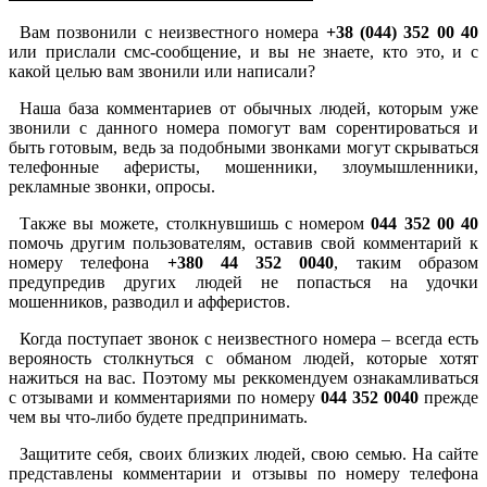
Вам позвонили с неизвестного номера
+38 (044) 352 00 40
или прислали смс-сообщение, и вы не знаете, кто это, и с
какой целью вам звонили или написали?
Наша база комментариев от обычных людей, которым уже
звонили с данного номера помогут вам сорентироваться и
быть готовым, ведь за подобными звонками могут скрываться
телефонные аферисты, мошенники, злоумышленники,
рекламные звонки, опросы.
Также вы можете, столкнувшишь с номером
044 352 00 40
помочь другим пользователям, оставив свой комментарий к
номеру телефона
+380 44 352 0040
, таким образом
предупредив других людей не попасться на удочки
мошенников, разводил и афферистов.
Когда поступает звонок с неизвестного номера – всегда есть
верояность столкнуться с обманом людей, которые хотят
нажиться на вас. Поэтому мы реккомендуем ознакамливаться
с отзывами и комментариями по номеру
044 352 0040
прежде
чем вы что-либо будете предпринимать.
Защитите себя, своих близких людей, свою семью. На сайте
представлены комментарии и отзывы по номеру телефона