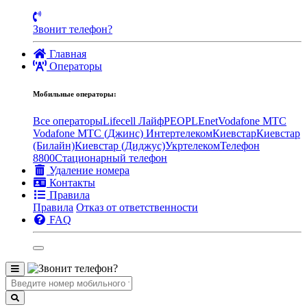
Звонит телефон?
Главная
Операторы
Мобильные операторы:
Все операторы
Lifecell Лайф
PEOPLEnet
Vodafone MTC
Vodafone МТС (Джинс)
Интертелеком
Киевстар
Киевстар
(Билайн)
Киевстар (Диджус)
Укртелеком
Телефон
8800
Стационарный телефон
Удаление номера
Контакты
Правила
Правила
Отказ от ответственности
FAQ