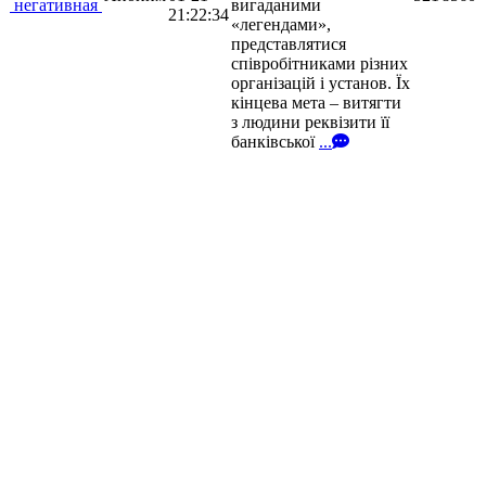
негативная
вигаданими
21:22:34
«легендами»,
представлятися
співробітниками різних
організацій і установ. Їх
кінцева мета – витягти
з людини реквізити її
банківської
...