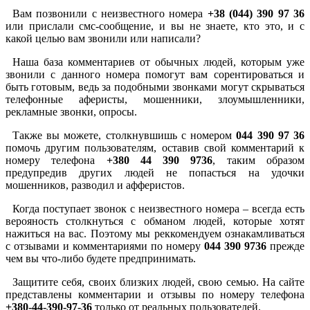
Вам позвонили с неизвестного номера
+38 (044) 390 97 36
или прислали смс-сообщение, и вы не знаете, кто это, и с
какой целью вам звонили или написали?
Наша база комментариев от обычных людей, которым уже
звонили с данного номера помогут вам сорентироваться и
быть готовым, ведь за подобными звонками могут скрываться
телефонные аферисты, мошенники, злоумышленники,
рекламные звонки, опросы.
Также вы можете, столкнувшишь с номером
044 390 97 36
помочь другим пользователям, оставив свой комментарий к
номеру телефона
+380 44 390 9736
, таким образом
предупредив других людей не попасться на удочки
мошенников, разводил и афферистов.
Когда поступает звонок с неизвестного номера – всегда есть
верояность столкнуться с обманом людей, которые хотят
нажиться на вас. Поэтому мы реккомендуем ознакамливаться
с отзывами и комментариями по номеру
044 390 9736
прежде
чем вы что-либо будете предпринимать.
Защитите себя, своих близких людей, свою семью. На сайте
представлены комментарии и отзывы по номеру телефона
+380-44-390-97-36
только от реальных пользователей.