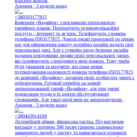
власних коштів.
Аноним · 3 недели назад
+380503177815
Компанія «Вадафон» з рекламною пропозицією
тарифних планів. Пропонують телекомунікаційні
послуги – інтернет та зв’язок. Телефонують з номера
телефона 0503177815. Доволі цікаві пропозиції по цінам,
але для оформлення пакету потрібно онлайн надати свої
персональні дані. Але є сумніви щодо безпеки онлайн
надання невідомими людям своїх персональних даних,
які телефонують з невідомого мені номера. Тому треба
бути уважним та розуміти, що поки немає
підтвердження належності номера телефона 0503177815
до компанії «Вадафон», надання своїх особистих даних є
небезпечним. Готовий перейти на новий
запропонований тариф «Вадафон», але при умові
підписання угоди в їх центрі обслуговуванні
споживачів. Але такої опції мені не запропонували.
Аноним · 3 недели назад
+380443914169
Лотерейний обман, фінансова пастка. Під виглядом
виграшу у лотерею 390 тисяч гривень зловмисники
заманюють людей у пастку, та намагаються отримати