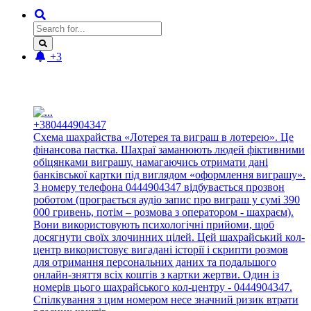
+3
Новые отзывы:
+380444904347
Схема шахрайства «Лотерея та виграш в лотерею». Це
фінансова пастка. Шахраї заманюють людей фіктивними
обіцянками виграшу, намагаючись отримати дані
банківської картки під виглядом «оформлення виграшу».
З номеру телефона 0444904347 відбувається прозвон
роботом (програється аудіо запис про виграш у сумі 390
000 гривень, потім – розмова з оператором - шахраєм).
Вони використовують психологічні прийоми, щоб
досягнути своїх злочинних цілей. Цей шахрайський кол-
центр використовує вигадані історії і скрипти розмов
для отримання персональних даних та подальшого
онлайн-зняття всіх коштів з картки жертви. Один із
номерів цього шахрайського кол-центру - 0444904347.
Спілкування з цим номером несе значний ризик втрати