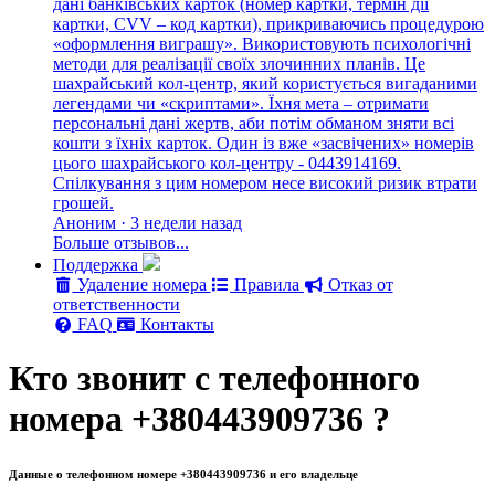
дані банківських карток (номер картки, термін дії
картки, CVV – код картки), прикриваючись процедурою
«оформлення виграшу». Використовують психологічні
методи для реалізації своїх злочинних планів. Це
шахрайський кол-центр, який користується вигаданими
легендами чи «скриптами». Їхня мета – отримати
персональні дані жертв, аби потім обманом зняти всі
кошти з їхніх карток. Один із вже «засвічених» номерів
цього шахрайського кол-центру - 0443914169.
Спілкування з цим номером несе високий ризик втрати
грошей.
Аноним · 3 недели назад
Больше отзывов...
Поддержка
Удаление номера
Правила
Отказ от
ответственности
FAQ
Контакты
Кто звонит с телефонного
номера +380443909736 ?
Данные о телефонном номере +380443909736 и его владельце