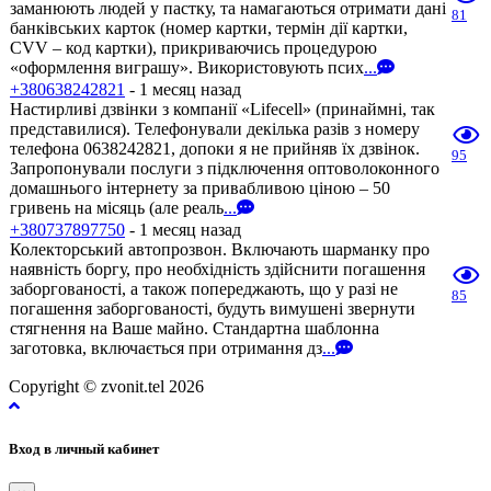
заманюють людей у пастку, та намагаються отримати дані
81
банківських карток (номер картки, термін дії картки,
CVV – код картки), прикриваючись процедурою
«оформлення виграшу». Використовують псих
...
+380638242821
- 1 месяц назад
Настирливі дзвінки з компанії «Lifecell» (принаймні, так
представилися). Телефонували декілька разів з номеру
телефона 0638242821, допоки я не прийняв їх дзвінок.
95
Запропонували послуги з підключення оптоволоконного
домашнього інтернету за привабливою ціною – 50
гривень на місяць (але реаль
...
+380737897750
- 1 месяц назад
Колекторський автопрозвон. Включають шарманку про
наявність боргу, про необхідність здійснити погашення
заборгованості, а також попереджають, що у разі не
85
погашення заборгованості, будуть вимушені звернути
стягнення на Ваше майно. Стандартна шаблонна
заготовка, включається при отримання дз
...
Copyright © zvonit.tel 2026
Вход в личный кабинет