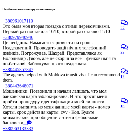
Наиболее комментируемые номера
+380961017110
Это была моя вторая поездка с этими перевозчиками.
27
Первый раз поставила 10/10, второй раз ставлю 11/10
+380979940946
Це негідник. Намагається розвести на гроші.
Неадекватний. Проводить акції нічних телефонний
22
дзвінків. Погрожував. Шахрай. Представлявся як
Володимир Дзюба, але це скоріш за все – фейкові ім’я та
по-батькові. Заблокував цього неадеквата.
+380445857847
The agency helped with Moldova transit visa. I can recommend
17
them.
+380443648071
Мошенники. Позвонили и начали лапшать, что моя
банковская карта заблокирована. И что просят меня
пройти процедуру идентификации моей личности.
16
Хотели вытянуть из меня данные моей карты - номер
карты, срок действия карты, cvv - Код. Будьте
внимательны при общении с этими фейковыми
банковски
...
+380963133333