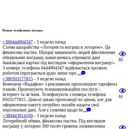
Новые телефонные номера:
+380444904347
- 3 недели назад
Схема шахрайства «Лотерея та виграш в лотерею». Це
фінансова пастка. Шахраї заманюють людей фіктивними
обіцянками виграшу, намагаючись отримати дані
89
банківської картки під виглядом «оформлення виграшу».
З номеру телефона 0444904347 відбувається прозвон
роботом (програється аудіо запис про
...
+380503177815
- 3 недели назад
Компанія «Вадафон» з рекламною пропозицією тарифних
планів. Пропонують телекомунікаційні послуги –
інтернет та зв’язок. Телефонують з номера телефона
64
0503177815. Доволі цікаві пропозиції по цінам, але для
оформлення пакету потрібно онлайн надати свої
персональні дані. Але є сумніви щодо бе
...
+380443914169
- 3 недели назад
Лотерейний обман, фінансова пастка. Під виглядом
виграшу у лотерею 390 тисяч гривень зловмисники