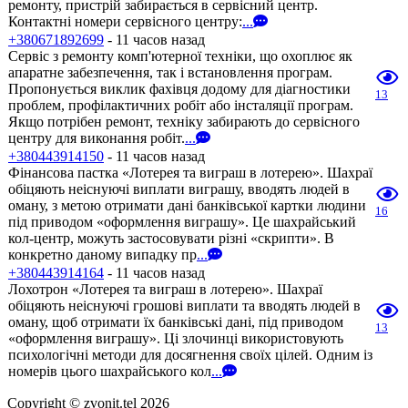
ремонту, пристрій забирається в сервісний центр.
Контактні номери сервісного центру:
...
+380671892699
- 11 часов назад
Сервіс з ремонту комп'ютерної техніки, що охоплює як
апаратне забезпечення, так і встановлення програм.
Пропонується виклик фахівця додому для діагностики
13
проблем, профілактичних робіт або інсталяції програм.
Якщо потрібен ремонт, техніку забирають до сервісного
центру для виконання робіт.
...
+380443914150
- 11 часов назад
Фінансова пастка «Лотерея та виграш в лотерею». Шахраї
обіцяють неіснуючі виплати виграшу, вводять людей в
оману, з метою отримати дані банківської картки людини
16
під приводом «оформлення виграшу». Це шахрайський
кол-центр, можуть застосовувати різні «скрипти». В
конкретно даному випадку пр
...
+380443914164
- 11 часов назад
Лохотрон «Лотерея та виграш в лотерею». Шахраї
обіцяють неіснуючі грошові виплати та вводять людей в
оману, щоб отримати їх банківські дані, під приводом
13
«оформлення виграшу». Ці злочинці використовують
психологічні методи для досягнення своїх цілей. Одним із
номерів цього шахрайського кол
...
Copyright © zvonit.tel 2026