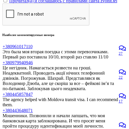
Прочитал(а) и соглашаюсь с правилами сайта zvonit.tel
Наиболее комментируемые номера
+380961017110
Это была моя вторая поездка с этими перевозчиками.
27
Первый раз поставила 10/10, второй раз ставлю 11/10
+380979940946
Це негідник. Намагається розвести на гроші.
Неадекватний. Проводить акції нічних телефонний
22
дзвінків. Погрожував. Шахрай. Представлявся як
Володимир Дзюба, але це скоріш за все – фейкові ім’я та
по-батькові. Заблокував цього неадеквата.
+380445857847
The agency helped with Moldova transit visa. I can recommend
17
them.
+380443648071
Мошенники. Позвонили и начали лапшать, что моя
банковская карта заблокирована. И что просят меня
пройти процедуру идентификации моей личности.