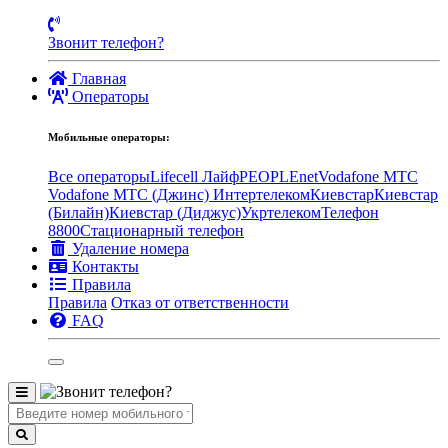
Звонит телефон?
Главная
Операторы
Мобильные операторы:
Все операторы
Lifecell Лайф
PEOPLEnet
Vodafone MTC
Vodafone МТС (Джинс)
Интертелеком
Киевстар
Киевстар
(Билайн)
Киевстар (Диджус)
Укртелеком
Телефон
8800
Стационарный телефон
Удаление номера
Контакты
Правила
Правила
Отказ от ответственности
FAQ