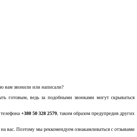
лью вам звонили или написали?
ыть готовым, ведь за подобными звонками могут скрываться
у телефона
+380 50 328 2579
, таким образом предупредив других
ся на вас. Поэтому мы реккомендуем ознакамливаться с отзывами