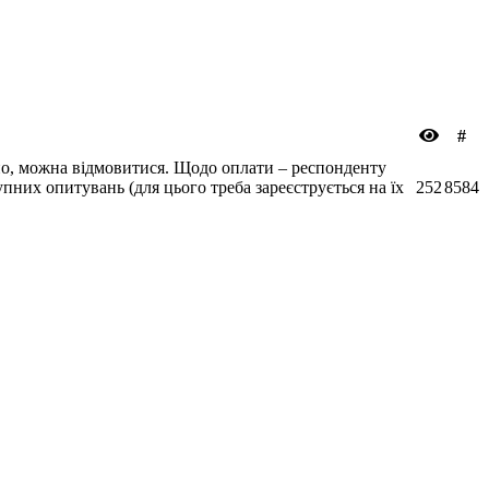
#
ьно, можна відмовитися. Щодо оплати – респонденту
пних опитувань (для цього треба зареєструється на їх
252
8584