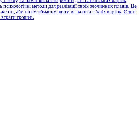
 пастку, та намагаються отримати дані банківських карток
психологічні методи для реалізації своїх злочинних планів. Це
жертв, аби потім обманом зняти всі кошти з їхніх карток. Один
 втрати грошей.