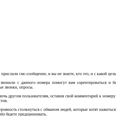
 прислали смс-сообщение, и вы не знаете, кто это, и с какой це
звонили с данного номера помогут вам сорентироваться и б
е звонки, опросы.
очь другим пользователям, оставив свой комментарий к номер
стов.
 верояность столкнуться с обманом людей, которые хотят нажить
бо будете предпринимать.