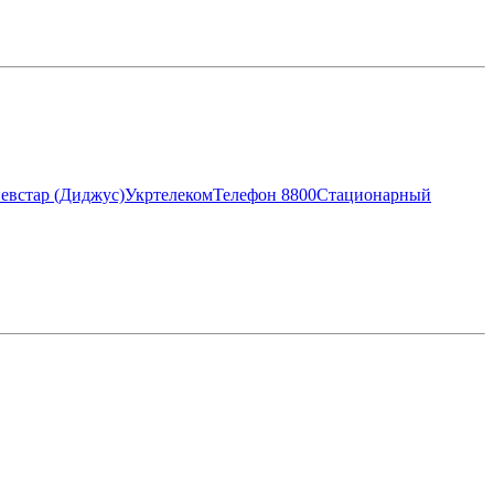
евстар (Диджус)
Укртелеком
Телефон 8800
Стационарный