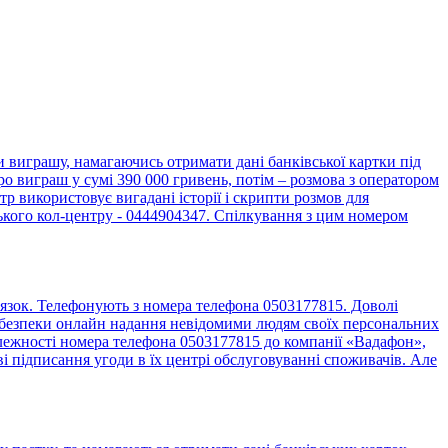
виграшу, намагаючись отримати дані банківської картки під
о виграш у сумі 390 000 гривень, потім – розмова з оператором
 використовує вигадані історії і скрипти розмов для
ького кол-центру - 0444904347. Спілкування з цим номером
язок. Телефонують з номера телефона 0503177815. Доволі
до безпеки онлайн надання невідомими людям своїх персональних
алежності номера телефона 0503177815 до компанії «Вадафон»,
 підписання угоди в їх центрі обслуговуванні споживачів. Але