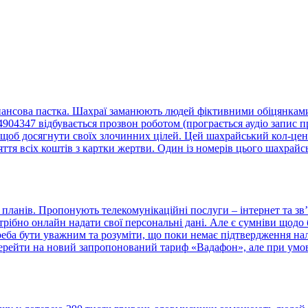
нансова пастка. Шахраї заманюють людей фіктивними обіцянками 
4347 відбувається прозвон роботом (програється аудіо запис пр
щоб досягнути своїх злочинних цілей. Цей шахрайський кол-центр
тя всіх коштів з картки жертви. Один із номерів цього шахрайс
ланів. Пропонують телекомунікаційні послуги – інтернет та зв’
отрібно онлайн надати свої персональні дані. Але є сумніви що
треба бути уважним та розуміти, що поки немає підтвердження н
ерейти на новий запропонований тариф «Вадафон», але при умові