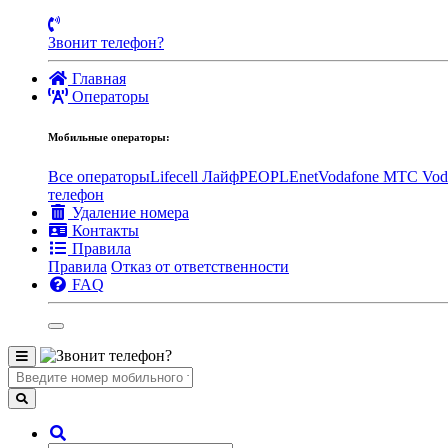
Звонит телефон?
Главная
Операторы
Мобильные операторы:
Все операторы
Lifecell Лайф
PEOPLEnet
Vodafone MTC
Vod
телефон
Удаление номера
Контакты
Правила
Правила
Отказ от ответственности
FAQ