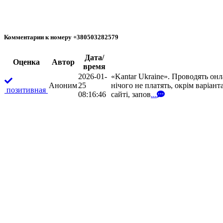
Комментарии к номеру +380503282579
Дата/
Oценка
Автор
время
2026-01-
«Kantar Ukraine». Проводять он
Аноним
25
нічого не платять, окрім варіан
позитивная
08:16:46
сайті, запов
...