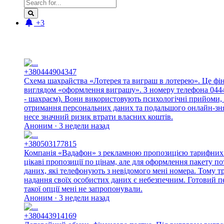
+3
Новые отзывы:
+380444904347
Схема шахрайства «Лотерея та виграш в лотерею». Це фі
виглядом «оформлення виграшу». З номеру телефона 044490
- шахраєм). Вони використовують психологічні прийоми, 
отримання персональних даних та подальшого онлайн-знят
несе значний ризик втрати власних коштів.
Аноним · 3 недели назад
+380503177815
Компанія «Вадафон» з рекламною пропозицією тарифних п
цікаві пропозиції по цінам, але для оформлення пакету п
даних, які телефонують з невідомого мені номера. Тому 
надання своїх особистих даних є небезпечним. Готовий п
такої опції мені не запропонували.
Аноним · 3 недели назад
+380443914169