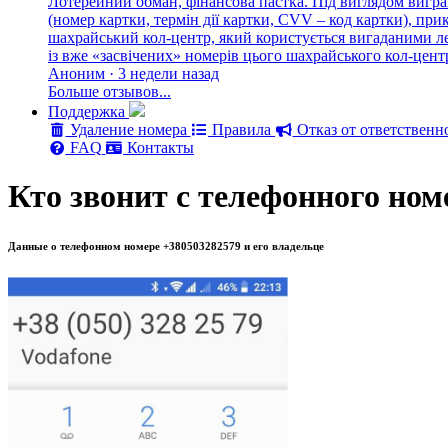
Лотерейний обман, фінансова пастка. Під виглядом вигра
(номер картки, термін дії картки, CVV – код картки), п
шахрайський кол-центр, який користується вигаданими лег
із вже «засвічених» номерів цього шахрайського кол-цен
Аноним · 3 недели назад
Больше отзывов...
Поддержка
Удаление номера
Правила
Отказ от ответственн
FAQ
Контакты
Кто звонит с телефонного ном
Данные о телефонном номере +380503282579 и его владельце