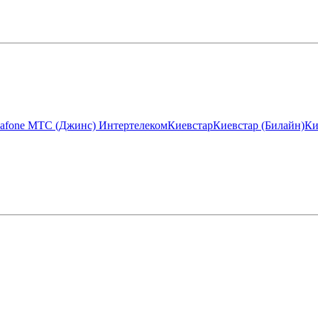
afone МТС (Джинс)
Интертелеком
Киевстар
Киевстар (Билайн)
Ки