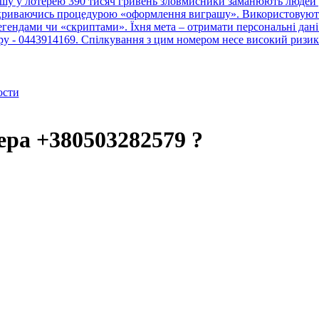
шу у лотерею 390 тисяч гривень зловмисники заманюють людей у
рикриваючись процедурою «оформлення виграшу». Використовують 
ендами чи «скриптами». Їхня мета – отримати персональні дані 
тру - 0443914169. Спілкування з цим номером несе високий ризик
ости
ера +380503282579 ?