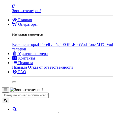
Звонит телефон?
Главная
Операторы
Мобильные операторы:
Все операторы
Lifecell Лайф
PEOPLEnet
Vodafone MTC
Vod
телефон
Удаление номера
Контакты
Правила
Правила
Отказ от ответственности
FAQ