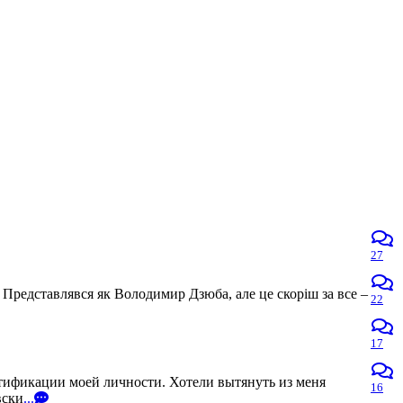
27
 Представлявся як Володимир Дзюба, але це скоріш за все –
22
17
нтификации моей личности. Хотели вытянуть из меня
16
вски
...