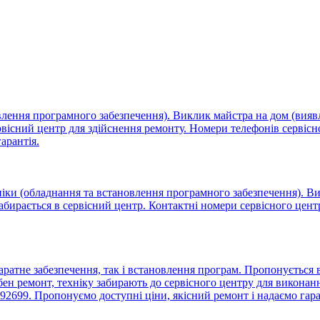
овлення програмного забезпечення). Виклик майстра на дом (вия
ервісний центр для здійснення ремонту. Номери телефонів сервіс
арантія.
ніки (обладнання та встановлення програмного забезпечення). Ви
забирається в сервісний центр. Контактні номери сервісного цен
аратне забезпечення, так і встановлення програм. Пропонується
ен ремонт, техніку забирають до сервісного центру для виконанн
92699. Пропонуємо доступні ціни, якісний ремонт і надаємо гар