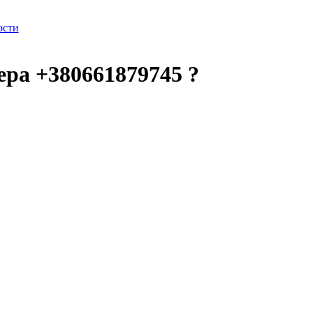
ости
ера +380661879745 ?