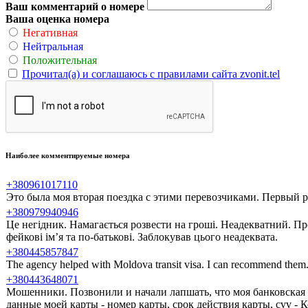
Ваш комментарий о номере
Ваша оценка номера
Негативная
Нейтральная
Положительная
Прочитал(а) и соглашаюсь с правилами сайта zvonit.tel
Наиболее комментируемые номера
+380961017110
Это была моя вторая поездка с этими перевозчиками. Первый ра
+380979940946
Це негідник. Намагається розвести на гроші. Неадекватний. Пр
фейкові ім’я та по-батькові. Заблокував цього неадеквата.
+380445857847
The agency helped with Moldova transit visa. I can recommend them
+380443648071
Мошенники. Позвонили и начали лапшать, что моя банковская 
данные моей карты - номер карты, срок действия карты, cvv -