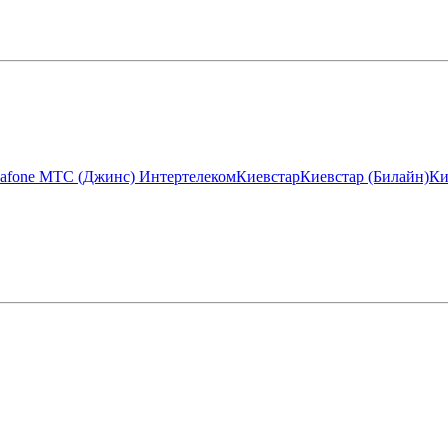
afone МТС (Джинс)
Интертелеком
Киевстар
Киевстар (Билайн)
Ки