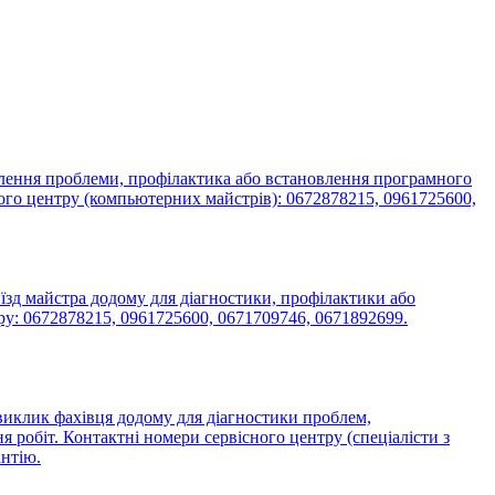
влення проблеми, профілактика або встановлення програмного
ного центру (компьютерних майстрів): 0672878215, 0961725600,
їзд майстра додому для діагностики, профілактики або
тру: 0672878215, 0961725600, 0671709746, 0671892699.
 виклик фахівця додому для діагностики проблем,
я робіт. Контактні номери сервісного центру (спеціалісти з
антію.