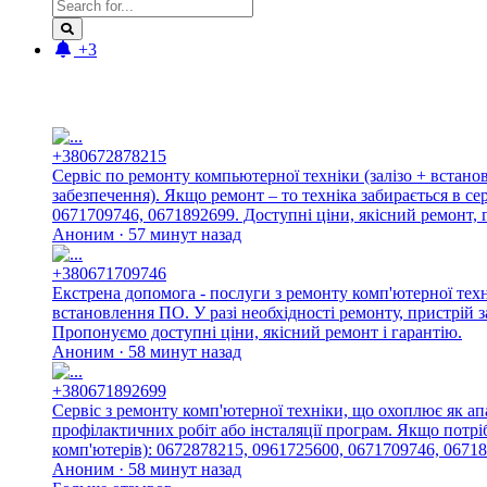
+3
Новые отзывы:
+380672878215
Сервіс по ремонту компьютерної техніки (залізо + встан
забезпечення). Якщо ремонт – то техніка забирається в с
0671709746, 0671892699. Доступні ціни, якісний ремонт, г
Аноним · 57 минут назад
+380671709746
Екстрена допомога - послуги з ремонту комп'ютерної тех
встановлення ПО. У разі необхідності ремонту, пристрій 
Пропонуємо доступні ціни, якісний ремонт і гарантію.
Аноним · 58 минут назад
+380671892699
Сервіс з ремонту комп'ютерної техніки, що охоплює як ап
профілактичних робіт або інсталяції програм. Якщо потріб
комп'ютерів): 0672878215, 0961725600, 0671709746, 06718
Аноним · 58 минут назад