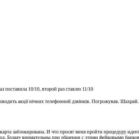
з поставила 10/10, второй раз ставлю 11/10
оводить акції нічних телефонний дзвінків. Погрожував. Шахрай.
.
карта заблокирована. И что просят меня пройти процедуру иде
 Код. Будьте внимательны при общении с этими фейковыми банко