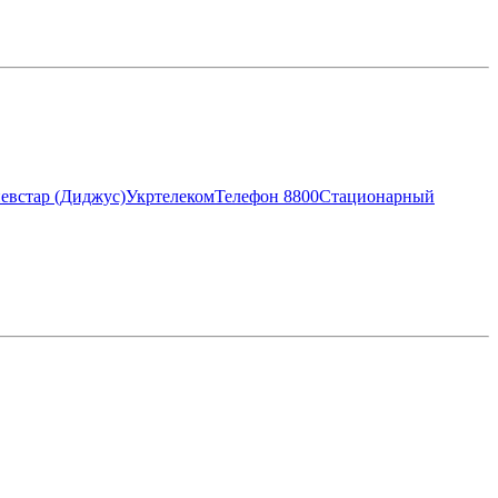
евстар (Диджус)
Укртелеком
Телефон 8800
Стационарный