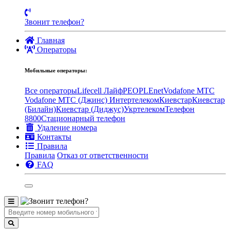
Звонит телефон?
Главная
Операторы
Мобильные операторы:
Все операторы
Lifecell Лайф
PEOPLEnet
Vodafone MTC
Vodafone МТС (Джинс)
Интертелеком
Киевстар
Киевстар
(Билайн)
Киевстар (Диджус)
Укртелеком
Телефон
8800
Стационарный телефон
Удаление номера
Контакты
Правила
Правила
Отказ от ответственности
FAQ