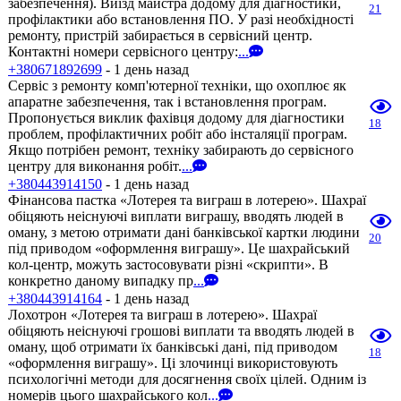
забезпечення). Виїзд майстра додому для діагностики,
21
профілактики або встановлення ПО. У разі необхідності
ремонту, пристрій забирається в сервісний центр.
Контактні номери сервісного центру:
...
+380671892699
- 1 день назад
Сервіс з ремонту комп'ютерної техніки, що охоплює як
апаратне забезпечення, так і встановлення програм.
Пропонується виклик фахівця додому для діагностики
18
проблем, профілактичних робіт або інсталяції програм.
Якщо потрібен ремонт, техніку забирають до сервісного
центру для виконання робіт.
...
+380443914150
- 1 день назад
Фінансова пастка «Лотерея та виграш в лотерею». Шахраї
обіцяють неіснуючі виплати виграшу, вводять людей в
оману, з метою отримати дані банківської картки людини
20
під приводом «оформлення виграшу». Це шахрайський
кол-центр, можуть застосовувати різні «скрипти». В
конкретно даному випадку пр
...
+380443914164
- 1 день назад
Лохотрон «Лотерея та виграш в лотерею». Шахраї
обіцяють неіснуючі грошові виплати та вводять людей в
оману, щоб отримати їх банківські дані, під приводом
18
«оформлення виграшу». Ці злочинці використовують
психологічні методи для досягнення своїх цілей. Одним із
номерів цього шахрайського кол
...