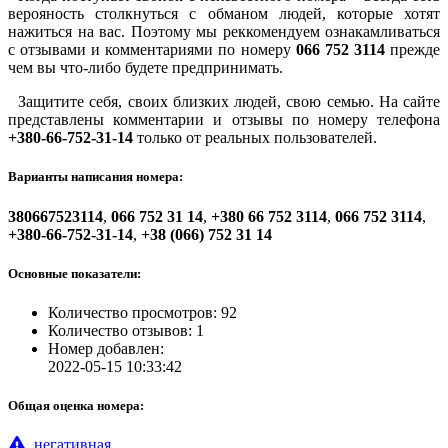
верояность столкнуться с обманом людей, которые хотят
нажиться на вас. Поэтому мы реккомендуем ознакамливаться
с отзывами и комментариями по номеру
066 752 3114
прежде
чем вы что-либо будете предпринимать.
Защитите себя, своих близких людей, свою семью. На сайте
представлены комментарии и отзывы по номеру телефона
+380-66-752-31-14
только от реальных пользователей.
Варианты написания номера:
380667523114
,
066 752 31 14
,
+380 66 752 3114
,
066 752 3114
,
+380-66-752-31-14
,
+38 (066) 752 31 14
Основные показатели:
Количество просмотров: 92
Количество отзывов: 1
Номер добавлен:
2022-05-15 10:33:42
Общая оценка номера:
негативная