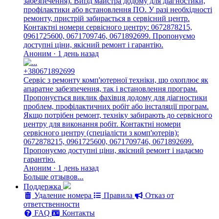
забезпечення). Виїзд майстра додому для діагностики,
профілактики або встановлення ПО. У разі необхідності
ремонту, пристрій забирається в сервісний центр.
Контактні номери сервісного центру: 0672878215,
0961725600, 0671709746, 0671892699. Пропонуємо
доступні ціни, якісний ремонт і гарантію.
Аноним · 1 день назад
+380671892699
Сервіс з ремонту комп'ютерної техніки, що охоплює як
апаратне забезпечення, так і встановлення програм.
Пропонується виклик фахівця додому для діагностики
проблем, профілактичних робіт або інсталяції програм.
Якщо потрібен ремонт, техніку забирають до сервісного
центру для виконання робіт. Контактні номери
сервісного центру (спеціалісти з комп'ютерів):
0672878215, 0961725600, 0671709746, 0671892699.
Пропонуємо доступні ціни, якісний ремонт і надаємо
гарантію.
Аноним · 1 день назад
Больше отзывов...
Поддержка
Удаление номера
Правила
Отказ от
ответственности
FAQ
Контакты