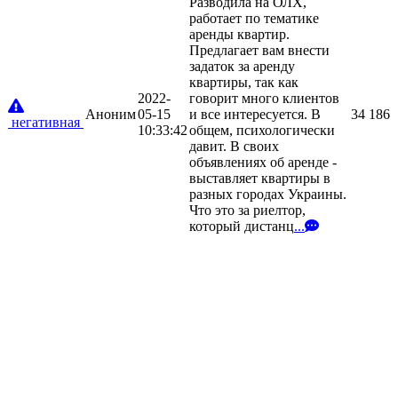
Разводила на ОЛХ,
работает по тематике
аренды квартир.
Предлагает вам внести
задаток за аренду
квартиры, так как
2022-
говорит много клиентов
Аноним
05-15
и все интересуется. В
34
186
негативная
10:33:42
общем, психологически
давит. В своих
объявлениях об аренде -
выставляет квартиры в
разных городах Украины.
Что это за риелтор,
который дистанц
...