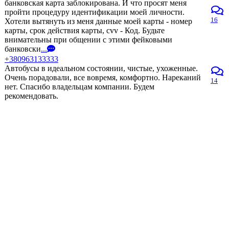
банковская карта заблокирована. И что просят меня
пройти процедуру идентификации моей личности.
16
Хотели вытянуть из меня данные моей карты - номер
карты, срок действия карты, cvv - Код. Будьте
внимательны при общении с этими фейковыми
банковски
...
+380963133333
Автобусы в идеальном состоянии, чистые, ухоженные.
Очень порадовали, все вовремя, комфортно. Нареканий
14
нет. Спасибо владельцам компании. Будем
рекомендовать.