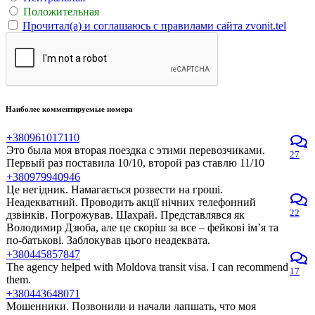
Положительная
Прочитал(а) и соглашаюсь с правилами сайта zvonit.tel
Наиболее комментируемые номера
+380961017110
Это была моя вторая поездка с этими перевозчиками.
27
Первый раз поставила 10/10, второй раз ставлю 11/10
+380979940946
Це негідник. Намагається розвести на гроші.
Неадекватний. Проводить акції нічних телефонний
22
дзвінків. Погрожував. Шахрай. Представлявся як
Володимир Дзюба, але це скоріш за все – фейкові ім’я та
по-батькові. Заблокував цього неадеквата.
+380445857847
The agency helped with Moldova transit visa. I can recommend
17
them.
+380443648071
Мошенники. Позвонили и начали лапшать, что моя