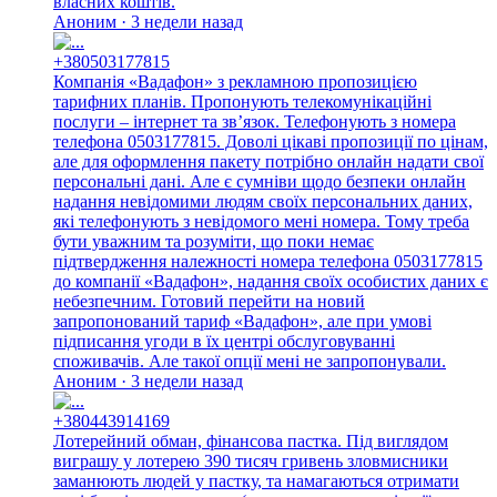
власних коштів.
Аноним · 3 недели назад
+380503177815
Компанія «Вадафон» з рекламною пропозицією
тарифних планів. Пропонують телекомунікаційні
послуги – інтернет та зв’язок. Телефонують з номера
телефона 0503177815. Доволі цікаві пропозиції по цінам,
але для оформлення пакету потрібно онлайн надати свої
персональні дані. Але є сумніви щодо безпеки онлайн
надання невідомими людям своїх персональних даних,
які телефонують з невідомого мені номера. Тому треба
бути уважним та розуміти, що поки немає
підтвердження належності номера телефона 0503177815
до компанії «Вадафон», надання своїх особистих даних є
небезпечним. Готовий перейти на новий
запропонований тариф «Вадафон», але при умові
підписання угоди в їх центрі обслуговуванні
споживачів. Але такої опції мені не запропонували.
Аноним · 3 недели назад
+380443914169
Лотерейний обман, фінансова пастка. Під виглядом
виграшу у лотерею 390 тисяч гривень зловмисники
заманюють людей у пастку, та намагаються отримати