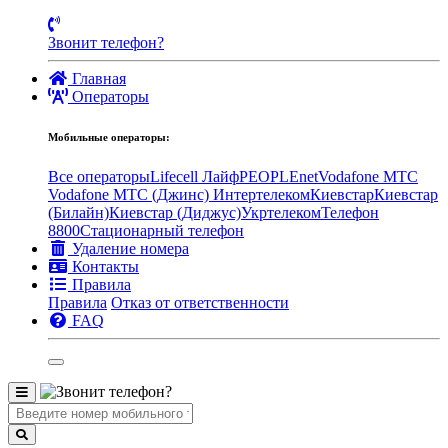
Звонит телефон?
Главная
Операторы
Мобильные операторы:
Все операторы
Lifecell Лайф
PEOPLEnet
Vodafone MTC
Vodafone МТС (Джинс)
Интертелеком
Киевстар
Киевстар
(Билайн)
Киевстар (Диджус)
Укртелеком
Телефон
8800
Стационарный телефон
Удаление номера
Контакты
Правила
Правила
Отказ от ответственности
FAQ