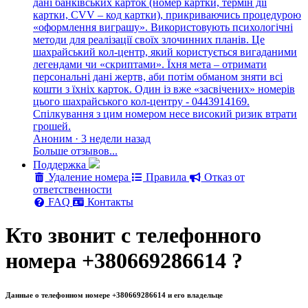
дані банківських карток (номер картки, термін дії
картки, CVV – код картки), прикриваючись процедурою
«оформлення виграшу». Використовують психологічні
методи для реалізації своїх злочинних планів. Це
шахрайський кол-центр, який користується вигаданими
легендами чи «скриптами». Їхня мета – отримати
персональні дані жертв, аби потім обманом зняти всі
кошти з їхніх карток. Один із вже «засвічених» номерів
цього шахрайського кол-центру - 0443914169.
Спілкування з цим номером несе високий ризик втрати
грошей.
Аноним · 3 недели назад
Больше отзывов...
Поддержка
Удаление номера
Правила
Отказ от
ответственности
FAQ
Контакты
Кто звонит с телефонного
номера +380669286614 ?
Данные о телефонном номере +380669286614 и его владельце