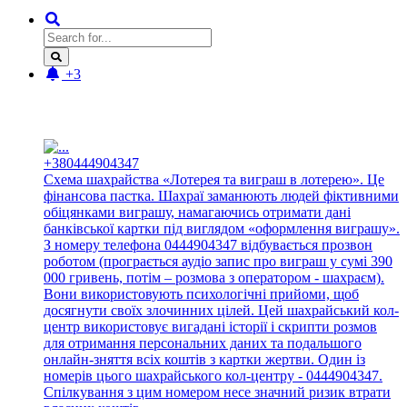
+3
Новые отзывы:
+380444904347
Схема шахрайства «Лотерея та виграш в лотерею». Це
фінансова пастка. Шахраї заманюють людей фіктивними
обіцянками виграшу, намагаючись отримати дані
банківської картки під виглядом «оформлення виграшу».
З номеру телефона 0444904347 відбувається прозвон
роботом (програється аудіо запис про виграш у сумі 390
000 гривень, потім – розмова з оператором - шахраєм).
Вони використовують психологічні прийоми, щоб
досягнути своїх злочинних цілей. Цей шахрайський кол-
центр використовує вигадані історії і скрипти розмов
для отримання персональних даних та подальшого
онлайн-зняття всіх коштів з картки жертви. Один із
номерів цього шахрайського кол-центру - 0444904347.
Спілкування з цим номером несе значний ризик втрати