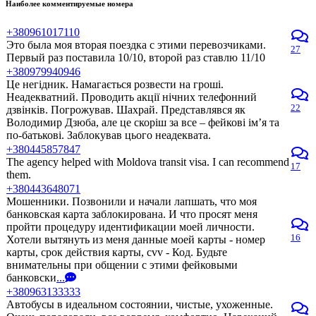
Наиболее комментируемые номера
+380961017110
Это была моя вторая поездка с этими перевозчиками.
27
Первый раз поставила 10/10, второй раз ставлю 11/10
+380979940946
Це негідник. Намагається розвести на гроші.
Неадекватний. Проводить акції нічних телефонний
22
дзвінків. Погрожував. Шахрай. Представлявся як
Володимир Дзюба, але це скоріш за все – фейкові ім’я та
по-батькові. Заблокував цього неадеквата.
+380445857847
The agency helped with Moldova transit visa. I can recommend
17
them.
+380443648071
Мошенники. Позвонили и начали лапшать, что моя
банковская карта заблокирована. И что просят меня
пройти процедуру идентификации моей личности.
16
Хотели вытянуть из меня данные моей карты - номер
карты, срок действия карты, cvv - Код. Будьте
внимательны при общении с этими фейковыми
банковски
...
+380963133333
Автобусы в идеальном состоянии, чистые, ухоженные.