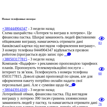
Новые телефонные номера:
+380444904347
- 3 недели назад
Схема шахрайства «Лотерея та виграш в лотерею». Це
фінансова пастка. Шахраї заманюють людей фіктивними
обіцянками виграшу, намагаючись отримати дані
83
банківської картки під виглядом «оформлення виграшу».
З номеру телефона 0444904347 відбувається прозвон
роботом (програється аудіо запис про
...
+380503177815
- 3 недели назад
Компанія «Вадафон» з рекламною пропозицією тарифних
планів. Пропонують телекомунікаційні послуги –
інтернет та зв’язок. Телефонують з номера телефона
60
0503177815. Доволі цікаві пропозиції по цінам, але для
оформлення пакету потрібно онлайн надати свої
персональні дані. Але є сумніви щодо бе
...
+380443914169
- 3 недели назад
Лотерейний обман, фінансова пастка. Під виглядом
виграшу у лотерею 390 тисяч гривень зловмисники
заманюють людей у пастку, та намагаються отримати дані
76
банківських карток (номер картки, термін дії картки,