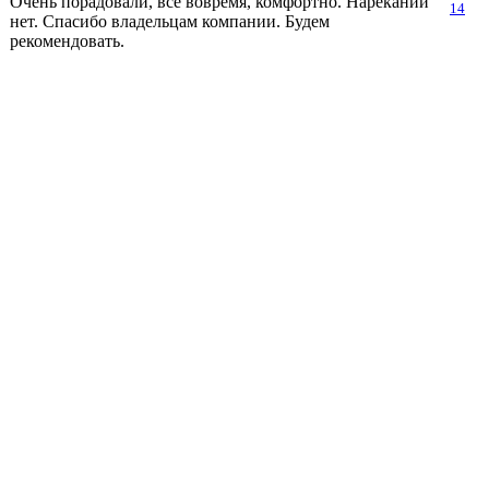
Очень порадовали, все вовремя, комфортно. Нареканий
14
нет. Спасибо владельцам компании. Будем
рекомендовать.