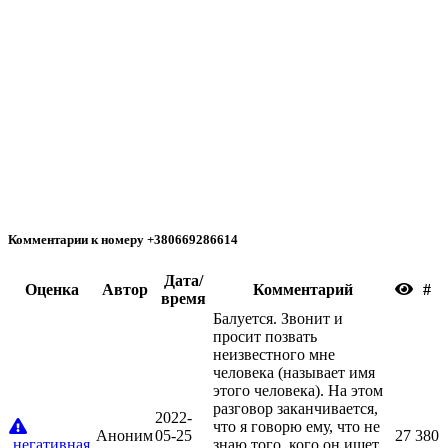
Комментарии к номеру +380669286614
Дата/
Oценка
Автор
Комментарий
#
время
Балуется. Звонит и
просит позвать
неизвестного мне
человека (называет имя
этого человека). На этом
разговор заканчивается,
2022-
что я говорю ему, что не
Аноним
05-25
27
380
негативная
знаю того, кого он ищет.