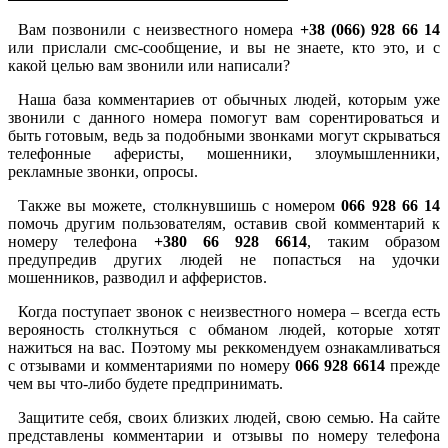
Вам позвонили с неизвестного номера
+38 (066) 928 66 14
или прислали смс-сообщение, и вы не знаете, кто это, и с
какой целью вам звонили или написали?
Наша база комментариев от обычных людей, которым уже
звонили с данного номера помогут вам сорентироваться и
быть готовым, ведь за подобными звонками могут скрываться
телефонные аферисты, мошенники, злоумышленники,
рекламные звонки, опросы.
Также вы можете, столкнувшишь с номером
066 928 66 14
помочь другим пользователям, оставив свой комментарий к
номеру телефона
+380 66 928 6614
, таким образом
предупредив других людей не попасться на удочки
мошенников, разводил и афферистов.
Когда поступает звонок с неизвестного номера – всегда есть
верояность столкнуться с обманом людей, которые хотят
нажиться на вас. Поэтому мы реккомендуем ознакамливаться
с отзывами и комментариями по номеру
066 928 6614
прежде
чем вы что-либо будете предпринимать.
Защитите себя, своих близких людей, свою семью. На сайте
представлены комментарии и отзывы по номеру телефона