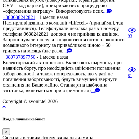
CVV – код картки), прикриваючись процедурою
«оформлення виграшу». Використовують псих
...
+380638242821
- 1 месяц назад
Настирливі дзвінки з компанії «Lifecell» (принаймні, так
представилися). Телефонували декілька разів з номеру
телефона 0638242821, допоки я не прийняв їх дзвінок.
93
Запропонували послуги з підключення оптоволоконного
домашнього інтернету за привабливою ціною – 50
гривень на місяць (але реаль
...
+380737897750
- 1 месяц назад
Колекторський автопрозвон. Включають шарманку про
наявність боргу, про необхідність здійснити погашення
заборгованості, а також попереджають, що у разі не
81
погашення заборгованості, будуть вимушені звернути
стягнення на Ваше майно. Стандартна шаблонна
заготовка, включається при отримання дз
...
Copyright © zvonit.tel 2026
Вход в личный кабинет
×
Сюда мы вставим форму входа для админа