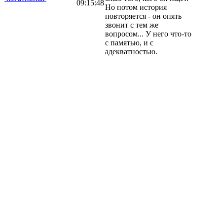
09:15:48
Но потом история
повторяется - он опять
звонит с тем же
вопросом... У него что-то
с памятью, и с
адекватностью.