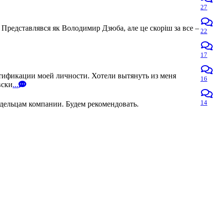
27
 Представлявся як Володимир Дзюба, але це скоріш за все –
22
17
нтификации моей личности. Хотели вытянуть из меня
16
вски
...
14
адельцам компании. Будем рекомендовать.