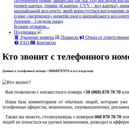
Лотерейний обман, фінансова пастка. Під виглядом вигра
(номер картки, термін дії картки, CVV – код картки), п
шахрайський кол-центр, який користується вигаданими лег
із вже «засвічених» номерів цього шахрайського кол-цен
Аноним · 3 недели назад
Больше отзывов...
Поддержка
Удаление номера
Правила
Отказ от ответственн
FAQ
Контакты
Кто звонит с телефонного ном
Данные о телефонном номере +380688707070 и его владельце
Вам позвонили с неизвестного номера
+38 (068) 870 70 70
или
Наша база комментариев от обычных людей, которым уже 
телефонные аферисты, мошенники, злоумышленники, рекламны
Также вы можете, столкнувшишь с номером
068 870 70 70
пом
людей не попасться на удочки мошенников, разводил и аффери