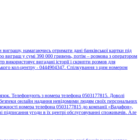
виграшу, намагаючись отримати дані банківської картки під
о виграш у сумі 390 000 гривень, потім – розмова з оператором
 використовує вигадані історії і скрипти розмов для
ького кол-центру - 0444904347. Спілкування з цим номером
язок. Телефонують з номера телефона 0503177815. Доволі
до безпеки онлайн надання невідомими людям своїх персональних
алежності номера телефона 0503177815 до компанії «Вадафон»,
 підписання угоди в їх центрі обслуговуванні споживачів. Але