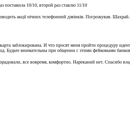
з поставила 10/10, второй раз ставлю 11/10
оводить акції нічних телефонний дзвінків. Погрожував. Шахрай.
.
карта заблокирована. И что просят меня пройти процедуру иде
 Код. Будьте внимательны при общении с этими фейковыми банко
орадовали, все вовремя, комфортно. Нареканий нет. Спасибо вл