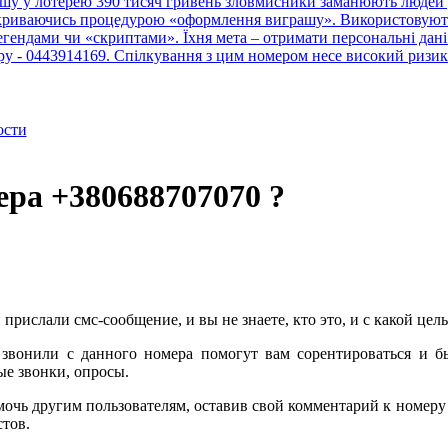
шу у лотерею 390 тисяч гривень зловмисники заманюють людей у
рикриваючись процедурою «оформлення виграшу». Використовують 
ендами чи «скриптами». Їхня мета – отримати персональні дані 
тру - 0443914169. Спілкування з цим номером несе високий ризик
ости
ера +380688707070 ?
 прислали смс-сообщение, и вы не знаете, кто это, и с какой це
звонили с данного номера помогут вам сорентироваться и б
е звонки, опросы.
очь другим пользователям, оставив свой комментарий к номер
стов.