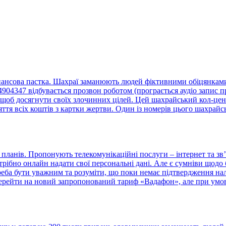
нансова пастка. Шахраї заманюють людей фіктивними обіцянками 
4347 відбувається прозвон роботом (програється аудіо запис пр
щоб досягнути своїх злочинних цілей. Цей шахрайський кол-центр
тя всіх коштів з картки жертви. Один із номерів цього шахрайс
ланів. Пропонують телекомунікаційні послуги – інтернет та зв’
отрібно онлайн надати свої персональні дані. Але є сумніви що
треба бути уважним та розуміти, що поки немає підтвердження н
ерейти на новий запропонований тариф «Вадафон», але при умові