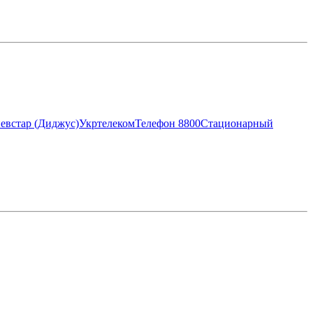
евстар (Диджус)
Укртелеком
Телефон 8800
Стационарный