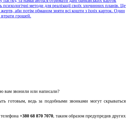
 пастку, та намагаються отримати дані банківських карток
психологічні методи для реалізації своїх злочинних планів. Це
жертв, аби потім обманом зняти всі кошти з їхніх карток. Один
 втрати грошей.
лью вам звонили или написали?
ыть готовым, ведь за подобными звонками могут скрываться
у телефона
+380 68 870 7070
, таким образом предупредив других