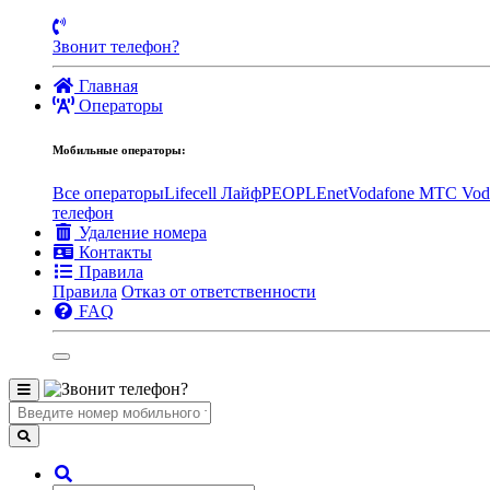
Звонит телефон?
Главная
Операторы
Мобильные операторы:
Все операторы
Lifecell Лайф
PEOPLEnet
Vodafone MTC
Vod
телефон
Удаление номера
Контакты
Правила
Правила
Отказ от ответственности
FAQ