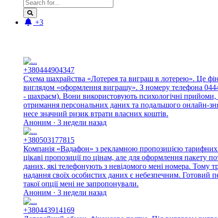
+3
Новые отзывы:
+380444904347
Схема шахрайства «Лотерея та виграш в лотерею». Це фі
виглядом «оформлення виграшу». З номеру телефона 044490
- шахраєм). Вони використовують психологічні прийоми, 
отримання персональних даних та подальшого онлайн-знят
несе значний ризик втрати власних коштів.
Аноним · 3 недели назад
+380503177815
Компанія «Вадафон» з рекламною пропозицією тарифних п
цікаві пропозиції по цінам, але для оформлення пакету п
даних, які телефонують з невідомого мені номера. Тому 
надання своїх особистих даних є небезпечним. Готовий п
такої опції мені не запропонували.
Аноним · 3 недели назад
+380443914169