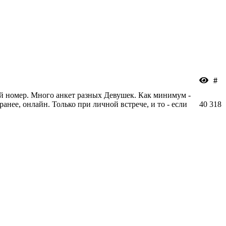
#
й номер. Много анкет разных Девушек. Как минимум -
анее, онлайн. Только при личной встрече, и то - если
40
318