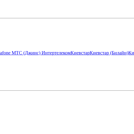
afone МТС (Джинс)
Интертелеком
Киевстар
Киевстар (Билайн)
Ки