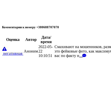
Комментарии к номеру +380688707070
Дата/
Oценка
Автор
время
2022-05-
Смахивают на мошенников, разм
Аноним
22
это фейковые фото, как максимум
негативная
10:10:51
вас по факту н
...