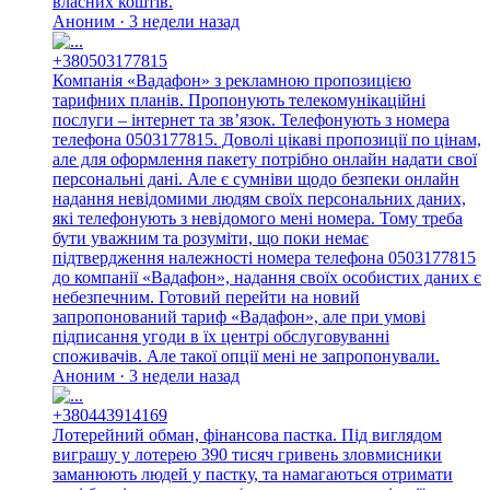
власних коштів.
Аноним · 3 недели назад
+380503177815
Компанія «Вадафон» з рекламною пропозицією
тарифних планів. Пропонують телекомунікаційні
послуги – інтернет та зв’язок. Телефонують з номера
телефона 0503177815. Доволі цікаві пропозиції по цінам,
але для оформлення пакету потрібно онлайн надати свої
персональні дані. Але є сумніви щодо безпеки онлайн
надання невідомими людям своїх персональних даних,
які телефонують з невідомого мені номера. Тому треба
бути уважним та розуміти, що поки немає
підтвердження належності номера телефона 0503177815
до компанії «Вадафон», надання своїх особистих даних є
небезпечним. Готовий перейти на новий
запропонований тариф «Вадафон», але при умові
підписання угоди в їх центрі обслуговуванні
споживачів. Але такої опції мені не запропонували.
Аноним · 3 недели назад
+380443914169
Лотерейний обман, фінансова пастка. Під виглядом
виграшу у лотерею 390 тисяч гривень зловмисники
заманюють людей у пастку, та намагаються отримати