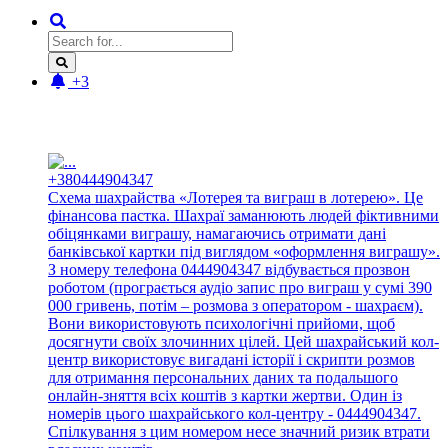
+3
Новые отзывы:
+380444904347
Схема шахрайства «Лотерея та виграш в лотерею». Це
фінансова пастка. Шахраї заманюють людей фіктивними
обіцянками виграшу, намагаючись отримати дані
банківської картки під виглядом «оформлення виграшу».
З номеру телефона 0444904347 відбувається прозвон
роботом (програється аудіо запис про виграш у сумі 390
000 гривень, потім – розмова з оператором - шахраєм).
Вони використовують психологічні прийоми, щоб
досягнути своїх злочинних цілей. Цей шахрайський кол-
центр використовує вигадані історії і скрипти розмов
для отримання персональних даних та подальшого
онлайн-зняття всіх коштів з картки жертви. Один із
номерів цього шахрайського кол-центру - 0444904347.
Спілкування з цим номером несе значний ризик втрати