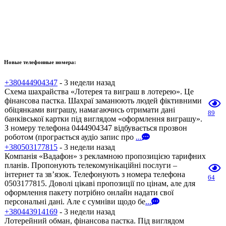
Новые телефонные номера:
+380444904347
- 3 недели назад
Схема шахрайства «Лотерея та виграш в лотерею». Це
фінансова пастка. Шахраї заманюють людей фіктивними
обіцянками виграшу, намагаючись отримати дані
89
банківської картки під виглядом «оформлення виграшу».
З номеру телефона 0444904347 відбувається прозвон
роботом (програється аудіо запис про
...
+380503177815
- 3 недели назад
Компанія «Вадафон» з рекламною пропозицією тарифних
планів. Пропонують телекомунікаційні послуги –
інтернет та зв’язок. Телефонують з номера телефона
64
0503177815. Доволі цікаві пропозиції по цінам, але для
оформлення пакету потрібно онлайн надати свої
персональні дані. Але є сумніви щодо бе
...
+380443914169
- 3 недели назад
Лотерейний обман, фінансова пастка. Під виглядом