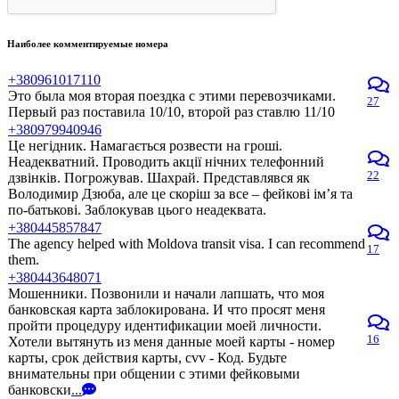
Наиболее комментируемые номера
+380961017110
Это была моя вторая поездка с этими перевозчиками.
27
Первый раз поставила 10/10, второй раз ставлю 11/10
+380979940946
Це негідник. Намагається розвести на гроші.
Неадекватний. Проводить акції нічних телефонний
22
дзвінків. Погрожував. Шахрай. Представлявся як
Володимир Дзюба, але це скоріш за все – фейкові ім’я та
по-батькові. Заблокував цього неадеквата.
+380445857847
The agency helped with Moldova transit visa. I can recommend
17
them.
+380443648071
Мошенники. Позвонили и начали лапшать, что моя
банковская карта заблокирована. И что просят меня
пройти процедуру идентификации моей личности.
16
Хотели вытянуть из меня данные моей карты - номер
карты, срок действия карты, cvv - Код. Будьте
внимательны при общении с этими фейковыми
банковски
...