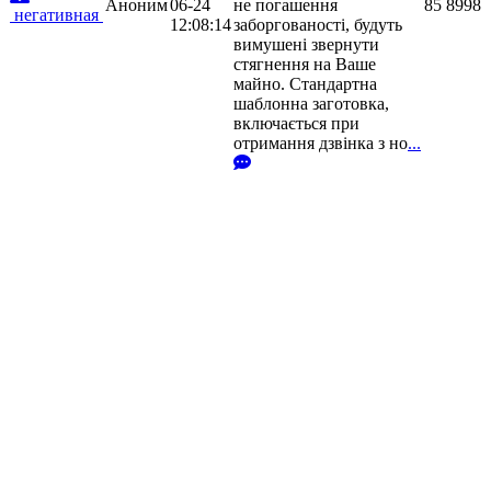
Аноним
06-24
не погашення
85
8998
негативная
12:08:14
заборгованості, будуть
вимушені звернути
стягнення на Ваше
майно. Стандартна
шаблонна заготовка,
включається при
отримання дзвінка з но
...