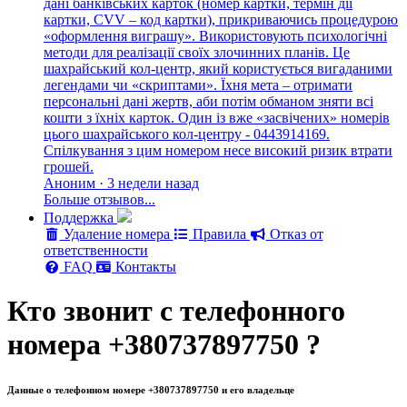
дані банківських карток (номер картки, термін дії
картки, CVV – код картки), прикриваючись процедурою
«оформлення виграшу». Використовують психологічні
методи для реалізації своїх злочинних планів. Це
шахрайський кол-центр, який користується вигаданими
легендами чи «скриптами». Їхня мета – отримати
персональні дані жертв, аби потім обманом зняти всі
кошти з їхніх карток. Один із вже «засвічених» номерів
цього шахрайського кол-центру - 0443914169.
Спілкування з цим номером несе високий ризик втрати
грошей.
Аноним · 3 недели назад
Больше отзывов...
Поддержка
Удаление номера
Правила
Отказ от
ответственности
FAQ
Контакты
Кто звонит с телефонного
номера +380737897750 ?
Данные о телефонном номере +380737897750 и его владельце