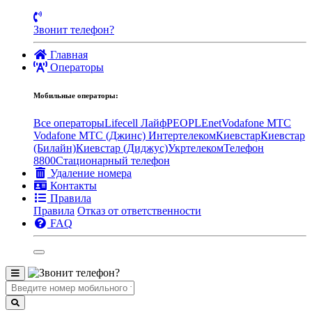
Звонит телефон?
Главная
Операторы
Мобильные операторы:
Все операторы
Lifecell Лайф
PEOPLEnet
Vodafone MTC
Vodafone МТС (Джинс)
Интертелеком
Киевстар
Киевстар
(Билайн)
Киевстар (Диджус)
Укртелеком
Телефон
8800
Стационарный телефон
Удаление номера
Контакты
Правила
Правила
Отказ от ответственности
FAQ