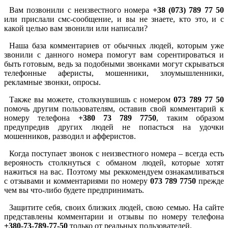
Вам позвонили с неизвестного номера
+38 (073) 789 77 50
или прислали смс-сообщение, и вы не знаете, кто это, и с
какой целью вам звонили или написали?
Наша база комментариев от обычных людей, которым уже
звонили с данного номера помогут вам сорентироваться и
быть готовым, ведь за подобными звонками могут скрываться
телефонные аферисты, мошенники, злоумышленники,
рекламные звонки, опросы.
Также вы можете, столкнувшишь с номером
073 789 77 50
помочь другим пользователям, оставив свой комментарий к
номеру телефона
+380 73 789 7750
, таким образом
предупредив других людей не попасться на удочки
мошенников, разводил и афферистов.
Когда поступает звонок с неизвестного номера – всегда есть
верояность столкнуться с обманом людей, которые хотят
нажиться на вас. Поэтому мы реккомендуем ознакамливаться
с отзывами и комментариями по номеру
073 789 7750
прежде
чем вы что-либо будете предпринимать.
Защитите себя, своих близких людей, свою семью. На сайте
представлены комментарии и отзывы по номеру телефона
+380-73-789-77-50
только от реальных пользователей.