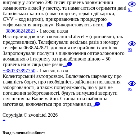
виграшу у лотерею 390 тисяч гривень зловмисники
заманюють людей у пастку, та намагаються отримати дані
81
банківських карток (номер картки, термін дії картки,
CVV – код картки), прикриваючись процедурою
«оформлення виграшу». Використовують псих
...
+380638242821
- 1 месяц назад
Настирливі дзвінки з компанії «Lifecell» (принаймні, так
представилися). Телефонували декілька разів з номеру
телефона 0638242821, допоки я не прийняв їх дзвінок.
95
Запропонували послуги з підключення оптоволоконного
домашнього інтернету за привабливою ціною – 50
гривень на місяць (але реаль
...
+380737897750
- 1 месяц назад
Колекторський автопрозвон. Включають шарманку про
наявність боргу, про необхідність здійснити погашення
заборгованості, а також попереджають, що у разі не
85
погашення заборгованості, будуть вимушені звернути
стягнення на Ваше майно. Стандартна шаблонна
заготовка, включається при отримання дз
...
Copyright © zvonit.tel 2026
Вход в личный кабинет