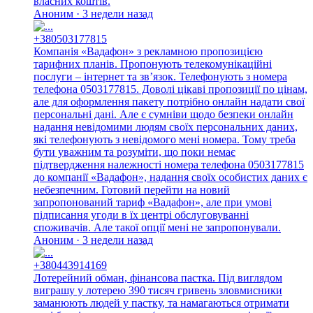
власних коштів.
Аноним · 3 недели назад
+380503177815
Компанія «Вадафон» з рекламною пропозицією
тарифних планів. Пропонують телекомунікаційні
послуги – інтернет та зв’язок. Телефонують з номера
телефона 0503177815. Доволі цікаві пропозиції по цінам,
але для оформлення пакету потрібно онлайн надати свої
персональні дані. Але є сумніви щодо безпеки онлайн
надання невідомими людям своїх персональних даних,
які телефонують з невідомого мені номера. Тому треба
бути уважним та розуміти, що поки немає
підтвердження належності номера телефона 0503177815
до компанії «Вадафон», надання своїх особистих даних є
небезпечним. Готовий перейти на новий
запропонований тариф «Вадафон», але при умові
підписання угоди в їх центрі обслуговуванні
споживачів. Але такої опції мені не запропонували.
Аноним · 3 недели назад
+380443914169
Лотерейний обман, фінансова пастка. Під виглядом
виграшу у лотерею 390 тисяч гривень зловмисники
заманюють людей у пастку, та намагаються отримати