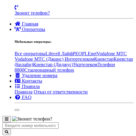
Звонит телефон?
Главная
Операторы
Мобильные операторы:
Все операторы
Lifecell Лайф
PEOPLEnet
Vodafone MTC
Vodafone МТС (Джинс)
Интертелеком
Киевстар
Киевстар
(Билайн)
Киевстар (Диджус)
Укртелеком
Телефон
8800
Стационарный телефон
Удаление номера
Контакты
Правила
Правила
Отказ от ответственности
FAQ