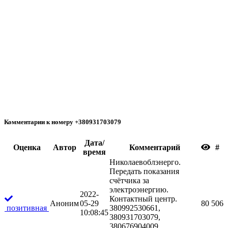
Комментарии к номеру +380931703079
Дата/
Oценка
Автор
Комментарий
#
время
Николаевоблэнерго.
Передать показания
счётчика за
электроэнергию.
2022-
Контактный центр.
Аноним
05-29
80
506
позитивная
380992530661,
10:08:45
380931703079,
380676904009,