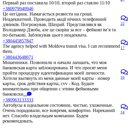
Первый раз поставила 10/10, второй раз ставлю 11/10
+380979940946
Це негідник. Намагається розвести на гроші.
Неадекватний. Проводить акції нічних телефонний
22
дзвінків. Погрожував. Шахрай. Представлявся як
Володимир Дзюба, але це скоріш за все – фейкові ім’я та
по-батькові. Заблокував цього неадеквата.
+380445857847
The agency helped with Moldova transit visa. I can recommend
17
them.
+380443648071
Мошенники. Позвонили и начали лапшать, что моя
банковская карта заблокирована. И что просят меня
пройти процедуру идентификации моей личности.
16
Хотели вытянуть из меня данные моей карты - номер
карты, срок действия карты, cvv - Код. Будьте
внимательны при общении с этими фейковыми
банковски
...
+380963133333
Автобусы в идеальном состоянии, чистые, ухоженные.
Очень порадовали, все вовремя, комфортно. Нареканий
14
нет. Спасибо владельцам компании. Будем
рекомендовать.