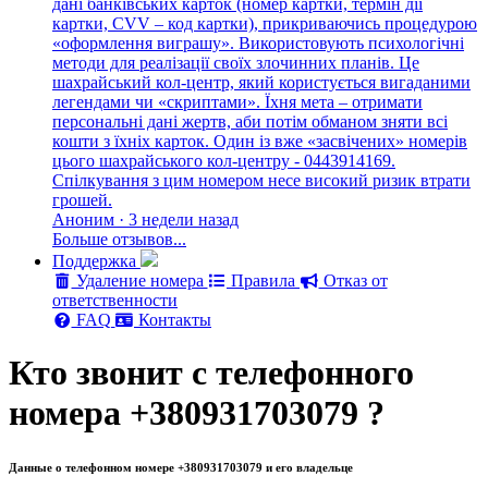
дані банківських карток (номер картки, термін дії
картки, CVV – код картки), прикриваючись процедурою
«оформлення виграшу». Використовують психологічні
методи для реалізації своїх злочинних планів. Це
шахрайський кол-центр, який користується вигаданими
легендами чи «скриптами». Їхня мета – отримати
персональні дані жертв, аби потім обманом зняти всі
кошти з їхніх карток. Один із вже «засвічених» номерів
цього шахрайського кол-центру - 0443914169.
Спілкування з цим номером несе високий ризик втрати
грошей.
Аноним · 3 недели назад
Больше отзывов...
Поддержка
Удаление номера
Правила
Отказ от
ответственности
FAQ
Контакты
Кто звонит с телефонного
номера +380931703079 ?
Данные о телефонном номере +380931703079 и его владельце