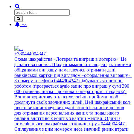
+3
Новые отзывы:
+380444904347
Схема шахрайства «Лотерея та виграш в лотерею». Це
фінансова пастка. Шахраї заманюють людей фіктивними
обіцянками виграшу, намагаючись отримати дані
банківської картки під виглядом «оформлення виграшу».
З номеру телефона 0444904347 відбувається прозвон
роботом (програється аудіо запис про виграш у сумі 390
000 гривень, потім – розмова з оператором - шахраєм).
Вони використовують психологічні прийоми, щоб
досягнути своїх злочинних цілей. Цей шахрайський кол-
центр використовує вигадані історії і скрипти розмов
для отримання персональних даних та подальшого
онлайн-зняття всіх коштів з картки жертви. Один із
номерів цього шахрайського кол-центру - 0444904347.
Спілкування з цим номером несе значний ризик втрати