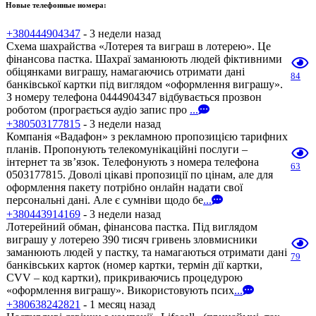
Новые телефонные номера:
+380444904347
- 3 недели назад
Схема шахрайства «Лотерея та виграш в лотерею». Це
фінансова пастка. Шахраї заманюють людей фіктивними
обіцянками виграшу, намагаючись отримати дані
84
банківської картки під виглядом «оформлення виграшу».
З номеру телефона 0444904347 відбувається прозвон
роботом (програється аудіо запис про
...
+380503177815
- 3 недели назад
Компанія «Вадафон» з рекламною пропозицією тарифних
планів. Пропонують телекомунікаційні послуги –
інтернет та зв’язок. Телефонують з номера телефона
63
0503177815. Доволі цікаві пропозиції по цінам, але для
оформлення пакету потрібно онлайн надати свої
персональні дані. Але є сумніви щодо бе
...
+380443914169
- 3 недели назад
Лотерейний обман, фінансова пастка. Під виглядом
виграшу у лотерею 390 тисяч гривень зловмисники
заманюють людей у пастку, та намагаються отримати дані
79
банківських карток (номер картки, термін дії картки,
CVV – код картки), прикриваючись процедурою
«оформлення виграшу». Використовують псих
...
+380638242821
- 1 месяц назад