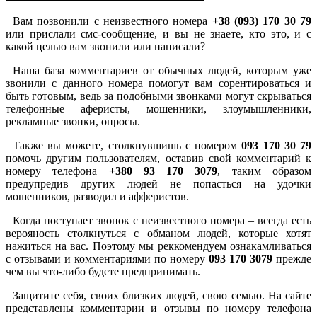
Вам позвонили с неизвестного номера
+38 (093) 170 30 79
или прислали смс-сообщение, и вы не знаете, кто это, и с
какой целью вам звонили или написали?
Наша база комментариев от обычных людей, которым уже
звонили с данного номера помогут вам сорентироваться и
быть готовым, ведь за подобными звонками могут скрываться
телефонные аферисты, мошенники, злоумышленники,
рекламные звонки, опросы.
Также вы можете, столкнувшишь с номером
093 170 30 79
помочь другим пользователям, оставив свой комментарий к
номеру телефона
+380 93 170 3079
, таким образом
предупредив других людей не попасться на удочки
мошенников, разводил и афферистов.
Когда поступает звонок с неизвестного номера – всегда есть
верояность столкнуться с обманом людей, которые хотят
нажиться на вас. Поэтому мы реккомендуем ознакамливаться
с отзывами и комментариями по номеру
093 170 3079
прежде
чем вы что-либо будете предпринимать.
Защитите себя, своих близких людей, свою семью. На сайте
представлены комментарии и отзывы по номеру телефона