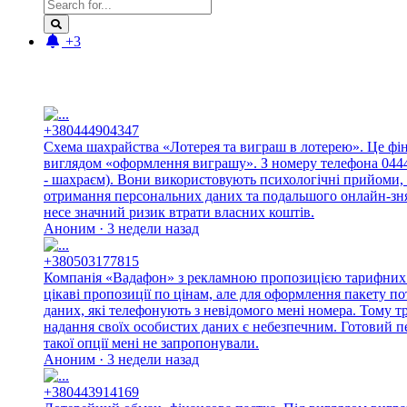
+3
Новые отзывы:
+380444904347
Схема шахрайства «Лотерея та виграш в лотерею». Це фі
виглядом «оформлення виграшу». З номеру телефона 044490
- шахраєм). Вони використовують психологічні прийоми, 
отримання персональних даних та подальшого онлайн-знят
несе значний ризик втрати власних коштів.
Аноним · 3 недели назад
+380503177815
Компанія «Вадафон» з рекламною пропозицією тарифних п
цікаві пропозиції по цінам, але для оформлення пакету п
даних, які телефонують з невідомого мені номера. Тому 
надання своїх особистих даних є небезпечним. Готовий п
такої опції мені не запропонували.
Аноним · 3 недели назад
+380443914169