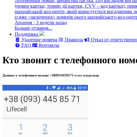
Лотерейний обман, фінансова пастка. Під виглядом вигра
(номер картки, термін дії картки, CVV – код картки), п
шахрайський кол-центр, який користується вигаданими лег
із вже «засвічених» номерів цього шахрайського кол-цен
Аноним · 3 недели назад
Больше отзывов...
Поддержка
Удаление номера
Правила
Отказ от ответственн
FAQ
Контакты
Кто звонит с телефонного ном
Данные о телефонном номере +380934458571 и его владельце