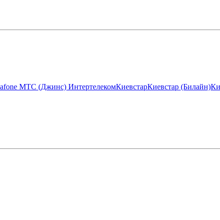
afone МТС (Джинс)
Интертелеком
Киевстар
Киевстар (Билайн)
Ки