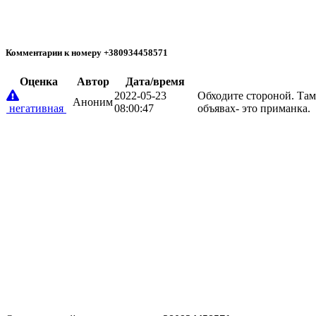
Комментарии к номеру +380934458571
Oценка
Автор
Дата/время
2022-05-23
Обходите стороной. Там 
Аноним
негативная
08:00:47
объявах- это приманка.