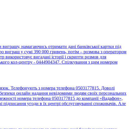
виграшу, намагаючись отримати дані банківської картки під
о виграш у сумі 390 000 гривень, потім – розмова з оператором
 використовує вигадані історії і скрипти розмов для
ького кол-центру - 0444904347. Спілкування з цим номером
язок. Телефонують з номера телефона 0503177815. Доволі
до безпеки онлайн надання невідомими людям своїх персональних
алежності номера телефона 0503177815 до компанії «Вадафон»,
 підписання угоди в їх центрі обслуговуванні споживачів. Але