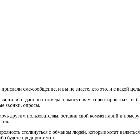
 прислали смс-сообщение, и вы не знаете, кто это, и с какой це
звонили с данного номера помогут вам сорентироваться и б
е звонки, опросы.
очь другим пользователям, оставив свой комментарий к номер
стов.
 верояность столкнуться с обманом людей, которые хотят нажить
бо будете предпринимать.