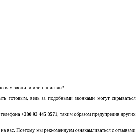
лью вам звонили или написали?
ыть готовым, ведь за подобными звонками могут скрываться
у телефона
+380 93 445 8571
, таким образом предупредив других
ся на вас. Поэтому мы реккомендуем ознакамливаться с отзывами