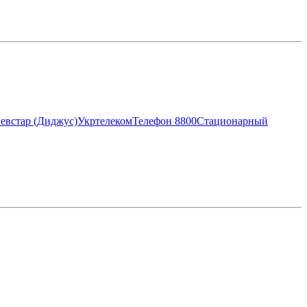
евстар (Диджус)
Укртелеком
Телефон 8800
Стационарный