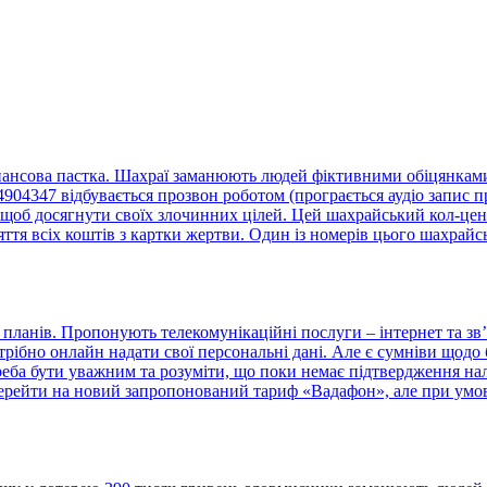
нансова пастка. Шахраї заманюють людей фіктивними обіцянками 
4347 відбувається прозвон роботом (програється аудіо запис пр
щоб досягнути своїх злочинних цілей. Цей шахрайський кол-центр
тя всіх коштів з картки жертви. Один із номерів цього шахрайс
ланів. Пропонують телекомунікаційні послуги – інтернет та зв’
отрібно онлайн надати свої персональні дані. Але є сумніви що
треба бути уважним та розуміти, що поки немає підтвердження н
ерейти на новий запропонований тариф «Вадафон», але при умові