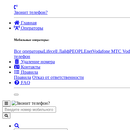
Звонит телефон?
Главная
Операторы
Мобильные операторы:
Все операторы
Lifecell Лайф
PEOPLEnet
Vodafone MTC
Vod
телефон
Удаление номера
Контакты
Правила
Правила
Отказ от ответственности
FAQ