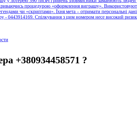
шу у лотерею 390 тисяч гривень зловмисники заманюють людей у
рикриваючись процедурою «оформлення виграшу». Використовують 
ендами чи «скриптами». Їхня мета – отримати персональні дані 
тру - 0443914169. Спілкування з цим номером несе високий ризик
ости
ера +380934458571 ?