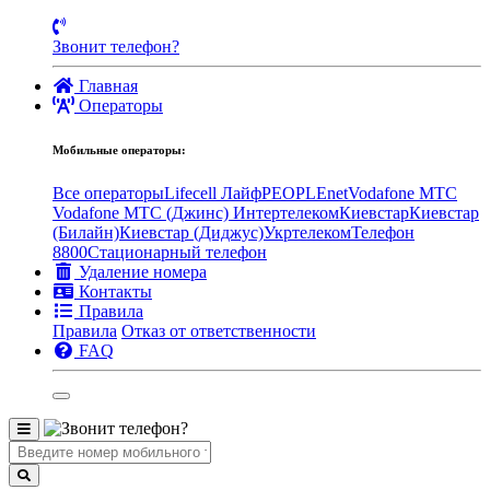
Звонит телефон?
Главная
Операторы
Мобильные операторы:
Все операторы
Lifecell Лайф
PEOPLEnet
Vodafone MTC
Vodafone МТС (Джинс)
Интертелеком
Киевстар
Киевстар
(Билайн)
Киевстар (Диджус)
Укртелеком
Телефон
8800
Стационарный телефон
Удаление номера
Контакты
Правила
Правила
Отказ от ответственности
FAQ