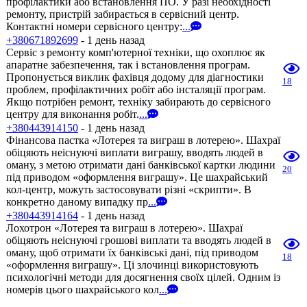
профілактики або встановлення ПО. У разі необхідності
ремонту, пристрій забирається в сервісний центр.
Контактні номери сервісного центру:
...
+380671892699
- 1 день назад
Сервіс з ремонту комп'ютерної техніки, що охоплює як
апаратне забезпечення, так і встановлення програм.
Пропонується виклик фахівця додому для діагностики
18
проблем, профілактичних робіт або інсталяції програм.
Якщо потрібен ремонт, техніку забирають до сервісного
центру для виконання робіт.
...
+380443914150
- 1 день назад
Фінансова пастка «Лотерея та виграш в лотерею». Шахраї
обіцяють неіснуючі виплати виграшу, вводять людей в
оману, з метою отримати дані банківської картки людини
20
під приводом «оформлення виграшу». Це шахрайський
кол-центр, можуть застосовувати різні «скрипти». В
конкретно даному випадку пр
...
+380443914164
- 1 день назад
Лохотрон «Лотерея та виграш в лотерею». Шахраї
обіцяють неіснуючі грошові виплати та вводять людей в
оману, щоб отримати їх банківські дані, під приводом
18
«оформлення виграшу». Ці злочинці використовують
психологічні методи для досягнення своїх цілей. Одним із
номерів цього шахрайського кол
...