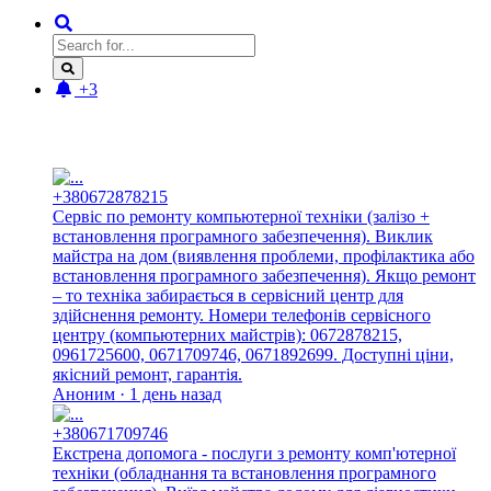
+3
Новые отзывы:
+380672878215
Сервіс по ремонту компьютерної техніки (залізо +
встановлення програмного забезпечення). Виклик
майстра на дом (виявлення проблеми, профілактика або
встановлення програмного забезпечення). Якщо ремонт
– то техніка забирається в сервісний центр для
здійснення ремонту. Номери телефонів сервісного
центру (компьютерних майстрів): 0672878215,
0961725600, 0671709746, 0671892699. Доступні ціни,
якісний ремонт, гарантія.
Аноним · 1 день назад
+380671709746
Екстрена допомога - послуги з ремонту комп'ютерної
техніки (обладнання та встановлення програмного