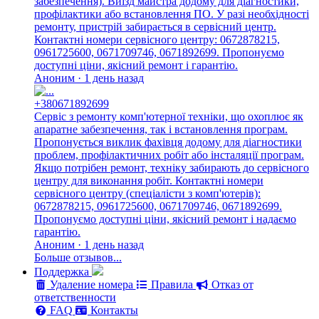
забезпечення). Виїзд майстра додому для діагностики,
профілактики або встановлення ПО. У разі необхідності
ремонту, пристрій забирається в сервісний центр.
Контактні номери сервісного центру: 0672878215,
0961725600, 0671709746, 0671892699. Пропонуємо
доступні ціни, якісний ремонт і гарантію.
Аноним · 1 день назад
+380671892699
Сервіс з ремонту комп'ютерної техніки, що охоплює як
апаратне забезпечення, так і встановлення програм.
Пропонується виклик фахівця додому для діагностики
проблем, профілактичних робіт або інсталяції програм.
Якщо потрібен ремонт, техніку забирають до сервісного
центру для виконання робіт. Контактні номери
сервісного центру (спеціалісти з комп'ютерів):
0672878215, 0961725600, 0671709746, 0671892699.
Пропонуємо доступні ціни, якісний ремонт і надаємо
гарантію.
Аноним · 1 день назад
Больше отзывов...
Поддержка
Удаление номера
Правила
Отказ от
ответственности
FAQ
Контакты