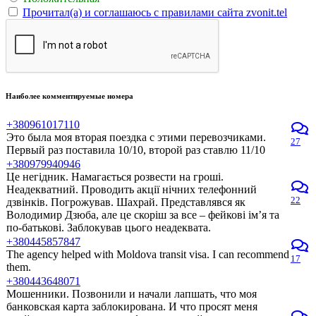
Прочитал(а) и соглашаюсь с правилами сайта zvonit.tel
Наиболее комментируемые номера
+380961017110
Это была моя вторая поездка с этими перевозчиками.
27
Первый раз поставила 10/10, второй раз ставлю 11/10
+380979940946
Це негідник. Намагається розвести на гроші.
Неадекватний. Проводить акції нічних телефонний
22
дзвінків. Погрожував. Шахрай. Представлявся як
Володимир Дзюба, але це скоріш за все – фейкові ім’я та
по-батькові. Заблокував цього неадеквата.
+380445857847
The agency helped with Moldova transit visa. I can recommend
17
them.
+380443648071
Мошенники. Позвонили и начали лапшать, что моя
банковская карта заблокирована. И что просят меня