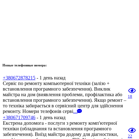
Новые телефонные номера:
+380672878215
- 1 день назад
Сервіс по ремонту компьютерної техніки (залізо +
встановлення програмного забезпечення). Виклик
майстра на дом (виявлення проблеми, профілактика або
18
встановлення програмного забезпечення). Якщо ремонт –
то техніка забирається в сервісний центр для здійснення
ремонту. Номери телефонів серві
...
+380671709746
- 1 день назад
Екстрена допомога - послуги з ремонту комп'ютерної
техніки (обладнання та встановлення програмного
забезпечення). Виїзд майстра додому для діагностики,
22