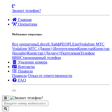
Звонит телефон?
Главная
Операторы
Мобильные операторы:
Все операторы
Lifecell Лайф
PEOPLEnet
Vodafone MTC
Vodafone МТС (Джинс)
Интертелеком
Киевстар
Киевстар
(Билайн)
Киевстар (Диджус)
Укртелеком
Телефон
8800
Стационарный телефон
Удаление номера
Контакты
Правила
Правила
Отказ от ответственности
FAQ