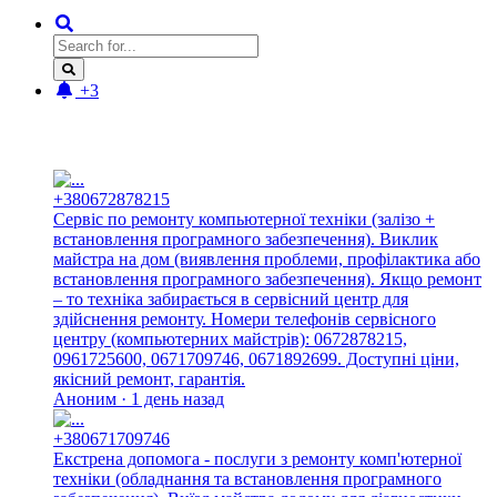
+3
Новые отзывы:
+380672878215
Сервіс по ремонту компьютерної техніки (залізо +
встановлення програмного забезпечення). Виклик
майстра на дом (виявлення проблеми, профілактика або
встановлення програмного забезпечення). Якщо ремонт
– то техніка забирається в сервісний центр для
здійснення ремонту. Номери телефонів сервісного
центру (компьютерних майстрів): 0672878215,
0961725600, 0671709746, 0671892699. Доступні ціни,
якісний ремонт, гарантія.
Аноним · 1 день назад
+380671709746
Екстрена допомога - послуги з ремонту комп'ютерної
техніки (обладнання та встановлення програмного