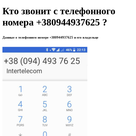
Кто звонит с телефонного
номера +380944937625 ?
Данные о телефонном номере +380944937625 и его владельце