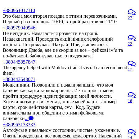
+380961017110
Это была моя вторая поездка с этими перевозчиками.
27
Первый раз поставила 10/10, второй раз ставлю 11/10
+380979940946
Це негідник. Намагається розвести на гроші.
Неадекватний. Проводить акції нічних телефонний
22
дзвінків. Погрожував. Шахрай. Представлявся як
Володимир Дзюба, але це скоріш за все – фейкові ім’я та
по-батькові. Заблокував цього неадеквата.
+380445857847
The agency helped with Moldova transit visa. I can recommend
17
them.
+380443648071
Мошенники. Позвонили и начали лапшать, что моя
банковская карта заблокирована. И что просят меня
пройти процедуру идентификации моей личности.
16
Хотели вытянуть из меня данные моей карты - номер
карты, срок действия карты, cvv - Код. Будьте
внимательны при общении с этими фейковыми
банковски
...
+380963133333
Автобусы в идеальном состоянии, чистые, ухоженные.
Очень порадовали, все вовремя, комфортно. Нареканий
14