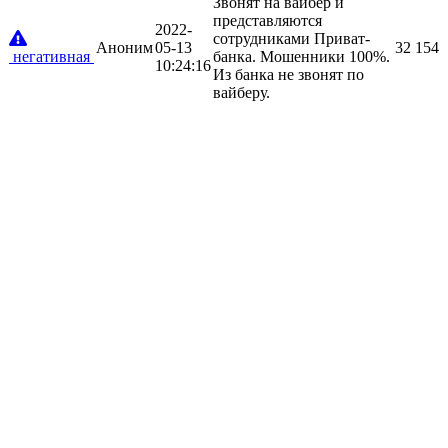
Звонят на вайбер и
представляются
2022-
сотрудниками Приват-
Аноним
05-13
32
154
негативная
банка. Мошенники 100%.
10:24:16
Из банка не звонят по
вайберу.