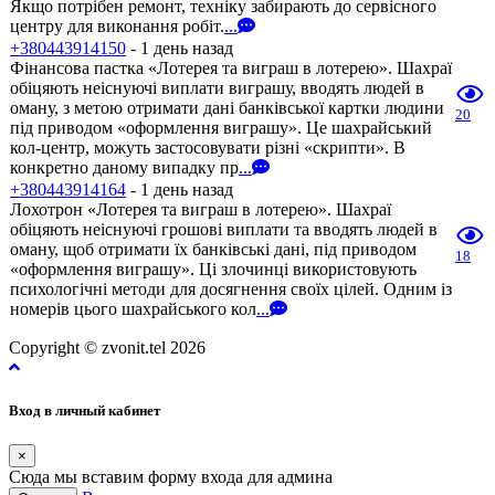
Якщо потрібен ремонт, техніку забирають до сервісного
центру для виконання робіт.
...
+380443914150
- 1 день назад
Фінансова пастка «Лотерея та виграш в лотерею». Шахраї
обіцяють неіснуючі виплати виграшу, вводять людей в
оману, з метою отримати дані банківської картки людини
20
під приводом «оформлення виграшу». Це шахрайський
кол-центр, можуть застосовувати різні «скрипти». В
конкретно даному випадку пр
...
+380443914164
- 1 день назад
Лохотрон «Лотерея та виграш в лотерею». Шахраї
обіцяють неіснуючі грошові виплати та вводять людей в
оману, щоб отримати їх банківські дані, під приводом
18
«оформлення виграшу». Ці злочинці використовують
психологічні методи для досягнення своїх цілей. Одним із
номерів цього шахрайського кол
...
Copyright © zvonit.tel 2026
Вход в личный кабинет
×
Сюда мы вставим форму входа для админа