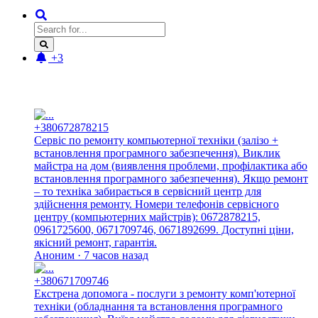
+3
Новые отзывы:
+380672878215
Сервіс по ремонту компьютерної техніки (залізо +
встановлення програмного забезпечення). Виклик
майстра на дом (виявлення проблеми, профілактика або
встановлення програмного забезпечення). Якщо ремонт
– то техніка забирається в сервісний центр для
здійснення ремонту. Номери телефонів сервісного
центру (компьютерних майстрів): 0672878215,
0961725600, 0671709746, 0671892699. Доступні ціни,
якісний ремонт, гарантія.
Аноним · 7 часов назад
+380671709746
Екстрена допомога - послуги з ремонту комп'ютерної
техніки (обладнання та встановлення програмного