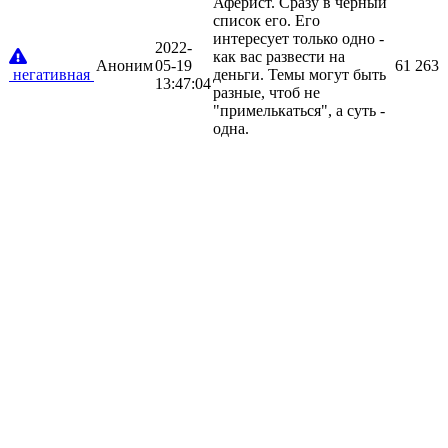
Аферист. Сразу в черный
список его. Его
интересует только одно -
2022-
как вас развести на
Аноним
05-19
61
263
негативная
деньги. Темы могут быть
13:47:04
разные, чтоб не
"примелькаться", а суть -
одна.