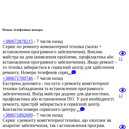
Новые телефонные номера:
+380672878215
- 7 часов назад
Сервіс по ремонту компьютерної техніки (залізо +
встановлення програмного забезпечення). Виклик
майстра на дом (виявлення проблеми, профілактика або
11
встановлення програмного забезпечення). Якщо ремонт –
то техніка забирається в сервісний центр для здійснення
ремонту. Номери телефонів серві
...
+380671709746
- 7 часов назад
Екстрена допомога - послуги з ремонту комп'ютерної
техніки (обладнання та встановлення програмного
забезпечення). Виїзд майстра додому для діагностики,
13
профілактики або встановлення ПО. У разі необхідності
ремонту, пристрій забирається в сервісний центр.
Контактні номери сервісного центру:
...
+380671892699
- 7 часов назад
Сервіс з ремонту комп'ютерної техніки, що охоплює як
апаратне забезпечення, так і встановлення програм.