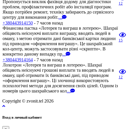
Пропонується виклик фахівця додому для діагностики
12
проблем, профілактичних робіт або інсталяції програм.
Якщо потрібен ремонт, техніку забирають до сервісного
центру для виконання робіт.
...
+380443914150
- 7 часов назад
Фінансова пастка «Лотерея та виграш в лотерею». Шахраї
обіцяють неіснуючі виплати виграшу, вводять людей в
оману, з метою отримати дані банківської картки людини
15
під приводом «оформлення виграшу». Це шахрайський
кол-центр, можуть застосовувати різні «скрипти». В
конкретно даному випадку пр
...
+380443914164
- 7 часов назад
Лохотрон «Лотерея та виграш в лотерею». Шахраї
обіцяють неіснуючі грошові виплати та вводять людей в
оману, щоб отримати їх банківські дані, під приводом
12
«оформлення виграшу». Ці злочинці використовують
психологічні методи для досягнення своїх цілей. Одним із
номерів цього шахрайського кол
...
Copyright © zvonit.tel 2026
Вход в личный кабинет