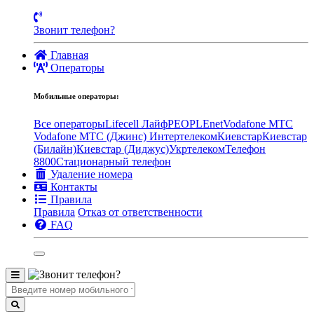
Звонит телефон?
Главная
Операторы
Мобильные операторы:
Все операторы
Lifecell Лайф
PEOPLEnet
Vodafone MTC
Vodafone МТС (Джинс)
Интертелеком
Киевстар
Киевстар
(Билайн)
Киевстар (Диджус)
Укртелеком
Телефон
8800
Стационарный телефон
Удаление номера
Контакты
Правила
Правила
Отказ от ответственности
FAQ