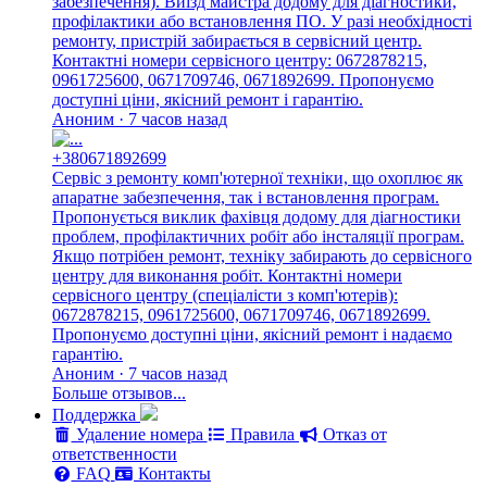
забезпечення). Виїзд майстра додому для діагностики,
профілактики або встановлення ПО. У разі необхідності
ремонту, пристрій забирається в сервісний центр.
Контактні номери сервісного центру: 0672878215,
0961725600, 0671709746, 0671892699. Пропонуємо
доступні ціни, якісний ремонт і гарантію.
Аноним · 7 часов назад
+380671892699
Сервіс з ремонту комп'ютерної техніки, що охоплює як
апаратне забезпечення, так і встановлення програм.
Пропонується виклик фахівця додому для діагностики
проблем, профілактичних робіт або інсталяції програм.
Якщо потрібен ремонт, техніку забирають до сервісного
центру для виконання робіт. Контактні номери
сервісного центру (спеціалісти з комп'ютерів):
0672878215, 0961725600, 0671709746, 0671892699.
Пропонуємо доступні ціни, якісний ремонт і надаємо
гарантію.
Аноним · 7 часов назад
Больше отзывов...
Поддержка
Удаление номера
Правила
Отказ от
ответственности
FAQ
Контакты