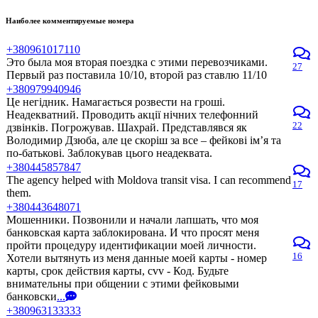
Наиболее комментируемые номера
+380961017110
Это была моя вторая поездка с этими перевозчиками.
27
Первый раз поставила 10/10, второй раз ставлю 11/10
+380979940946
Це негідник. Намагається розвести на гроші.
Неадекватний. Проводить акції нічних телефонний
22
дзвінків. Погрожував. Шахрай. Представлявся як
Володимир Дзюба, але це скоріш за все – фейкові ім’я та
по-батькові. Заблокував цього неадеквата.
+380445857847
The agency helped with Moldova transit visa. I can recommend
17
them.
+380443648071
Мошенники. Позвонили и начали лапшать, что моя
банковская карта заблокирована. И что просят меня
пройти процедуру идентификации моей личности.
16
Хотели вытянуть из меня данные моей карты - номер
карты, срок действия карты, cvv - Код. Будьте
внимательны при общении с этими фейковыми
банковски
...
+380963133333