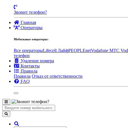
Звонит телефон?
Главная
Операторы
Мобильные операторы:
Все операторы
Lifecell Лайф
PEOPLEnet
Vodafone MTC
Vod
телефон
Удаление номера
Контакты
Правила
Правила
Отказ от ответственности
FAQ