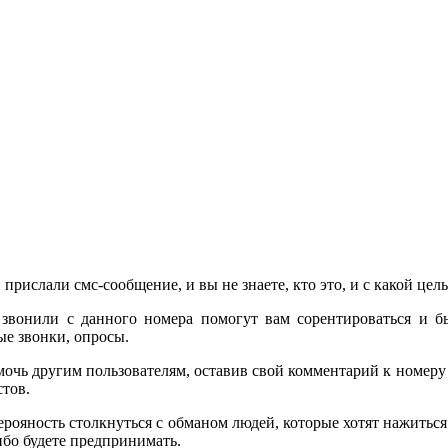
 прислали смс-сообщение, и вы не знаете, кто это, и с какой це
звонили с данного номера помогут вам сорентироваться и б
е звонки, опросы.
очь другим пользователям, оставив свой комментарий к номер
стов.
 верояность столкнуться с обманом людей, которые хотят нажить
бо будете предпринимать.