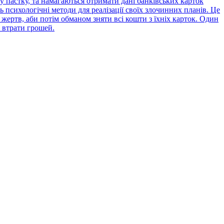
 пастку, та намагаються отримати дані банківських карток
психологічні методи для реалізації своїх злочинних планів. Це
жертв, аби потім обманом зняти всі кошти з їхніх карток. Один
 втрати грошей.