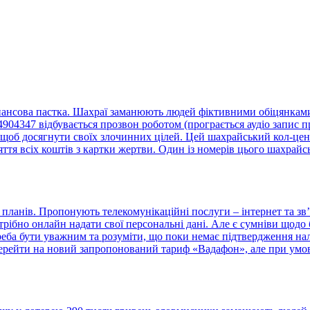
нансова пастка. Шахраї заманюють людей фіктивними обіцянками 
4347 відбувається прозвон роботом (програється аудіо запис пр
щоб досягнути своїх злочинних цілей. Цей шахрайський кол-центр
тя всіх коштів з картки жертви. Один із номерів цього шахрайс
ланів. Пропонують телекомунікаційні послуги – інтернет та зв’
отрібно онлайн надати свої персональні дані. Але є сумніви що
треба бути уважним та розуміти, що поки немає підтвердження н
ерейти на новий запропонований тариф «Вадафон», але при умові