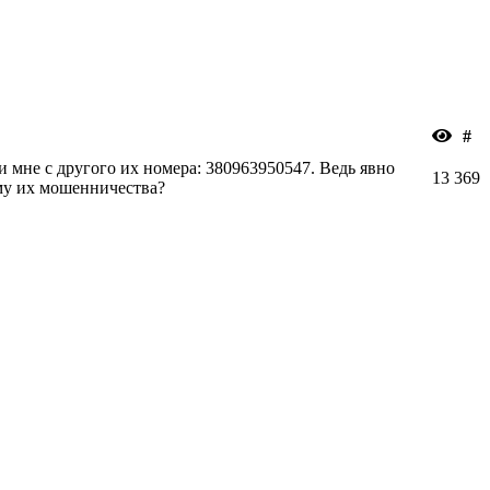
#
ли мне с другого их номера: 380963950547. Ведь явно
13
369
ему их мошенничества?