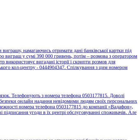
виграшу, намагаючись отримати дані банківської картки під
о виграш у сумі 390 000 гривень, потім – розмова з оператором
 використовує вигадані історії і скрипти розмов для
ького кол-центру - 0444904347. Спілкування з цим номером
язок. Телефонують з номера телефона 0503177815. Доволі
до безпеки онлайн надання невідомими людям своїх персональних
алежності номера телефона 0503177815 до компанії «Вадафон»,
 підписання угоди в їх центрі обслуговуванні споживачів. Але