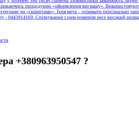
шу у лотерею 390 тисяч гривень зловмисники заманюють людей у
рикриваючись процедурою «оформлення виграшу». Використовують 
ендами чи «скриптами». Їхня мета – отримати персональні дані 
тру - 0443914169. Спілкування з цим номером несе високий ризик
ости
ера +380963950547 ?