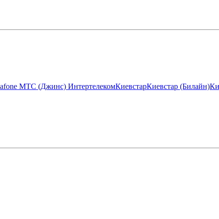
afone МТС (Джинс)
Интертелеком
Киевстар
Киевстар (Билайн)
Ки