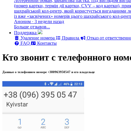
Лотерейний обман, фінансова пастка. Під виглядом вигра
(номер картки, термін дії картки, CVV – код картки), п
шахрайський кол-центр, який користується вигаданими лег
із вже «засвічених» номерів цього шахрайського кол-цен
Аноним · 3 недели назад
Больше отзывов...
Поддержка
Удаление номера
Правила
Отказ от ответственн
FAQ
Контакты
Кто звонит с телефонного ном
Данные о телефонном номере +380963950547 и его владельце