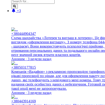
+3
Новые отзывы:
+380444904347
Схема шахрайства «Лотерея та виграш в лотерею». Це фі
виглядом «оформлення виграшу». З номеру телефона 044490
- шахраєм). Вони використовують психологічні прийоми, 
отримання персональних даних та подальшого онлайн-знят
несе значний ризик втрати власних коштів.
Аноним · 3 недели назад
+380503177815
Компанія «Вадафон» з рекламною пропозицією тарифних п
цікаві пропозиції по цінам, але для оформлення пакету п
даних, які телефонують з невідомого мені номера. Тому 
надання своїх особистих даних є небезпечним. Готовий п
такої опції мені не запропонували.
Аноним · 3 недели назад
+380443914169