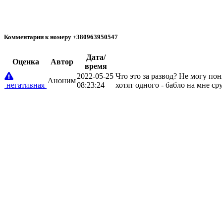
Комментарии к номеру +380963950547
Дата/
Oценка
Автор
время
2022-05-25
Что это за развод? Не могу по
Аноним
негативная
08:23:24
хотят одного - бабло на мне с