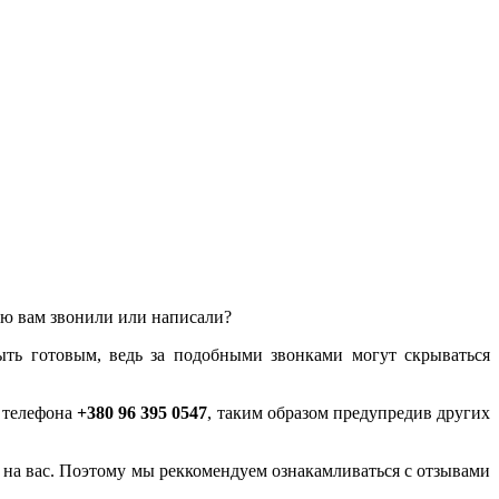
лью вам звонили или написали?
ыть готовым, ведь за подобными звонками могут скрываться
у телефона
+380 96 395 0547
, таким образом предупредив других
ся на вас. Поэтому мы реккомендуем ознакамливаться с отзывами