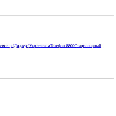
евстар (Диджус)
Укртелеком
Телефон 8800
Стационарный