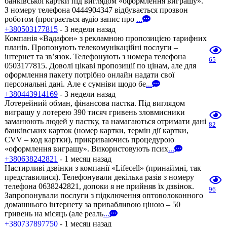
банківської картки під виглядом «оформлення виграшу».
З номеру телефона 0444904347 відбувається прозвон
роботом (програється аудіо запис про
...
+380503177815
- 3 недели назад
Компанія «Вадафон» з рекламною пропозицією тарифних
планів. Пропонують телекомунікаційні послуги –
інтернет та зв’язок. Телефонують з номера телефона
65
0503177815. Доволі цікаві пропозиції по цінам, але для
оформлення пакету потрібно онлайн надати свої
персональні дані. Але є сумніви щодо бе
...
+380443914169
- 3 недели назад
Лотерейний обман, фінансова пастка. Під виглядом
виграшу у лотерею 390 тисяч гривень зловмисники
заманюють людей у пастку, та намагаються отримати дані
82
банківських карток (номер картки, термін дії картки,
CVV – код картки), прикриваючись процедурою
«оформлення виграшу». Використовують псих
...
+380638242821
- 1 месяц назад
Настирливі дзвінки з компанії «Lifecell» (принаймні, так
представилися). Телефонували декілька разів з номеру
телефона 0638242821, допоки я не прийняв їх дзвінок.
96
Запропонували послуги з підключення оптоволоконного
домашнього інтернету за привабливою ціною – 50
гривень на місяць (але реаль
...
+380737897750
- 1 месяц назад