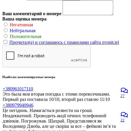
Ваш комментарий о номере
Ваша оценка номера
Негативная
Нейтральная
Положительная
Прочитал(а) и соглашаюсь с правилами сайта zvonit.tel
Наиболее комментируемые номера
+380961017110
Это была моя вторая поездка с этими перевозчиками.
27
Первый раз поставила 10/10, второй раз ставлю 11/10
+380979940946
Це негідник. Намагається розвести на гроші.
Неадекватний. Проводить акції нічних телефонний
22
дзвінків. Погрожував. Шахрай. Представлявся як
Володимир Дзюба, але це скоріш за все – фейкові ім’я та