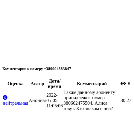
Комментарии к номеру +380994883847
Дата/
Oценка
Автор
Комментарий
#
время
Также данному абоненту
2022-
принадлежит номер
Аноним
05-05
30
27
нейтральная
380662475504. Алиса
11:05:06
зовут. Кто знаком с ней?