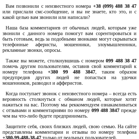
Вам позвонили с неизвестного номера
+38 (099) 488 38 47
или прислали смс-сообщение, и вы не знаете, кто это, и с
какой целью вам звонили или написали?
Наша база комментариев от обычных людей, которым уже
звонили с данного номера помогут вам сорентироваться и
быть готовым, ведь за подобными звонками могут скрываться
телефонные аферисты, мошенники, злоумышленники,
рекламные звонки, опросы.
Также вы можете, столкнувшишь с номером
099 488 38 47
помочь другим пользователям, оставив свой комментарий к
номеру телефона
+380 99 488 3847
, таким образом
предупредив других людей не попасться на удочки
мошенников, разводил и афферистов.
Когда поступает звонок с неизвестного номера – всегда есть
верояность столкнуться с обманом людей, которые хотят
нажиться на вас. Поэтому мы реккомендуем ознакамливаться
с отзывами и комментариями по номеру
099 488 3847
прежде
чем вы что-либо будете предпринимать.
Защитите себя, своих близких людей, свою семью. На сайте
представлены комментарии и отзывы по номеру телефона
+380-99-488-38-47
только от реальных пользователей.