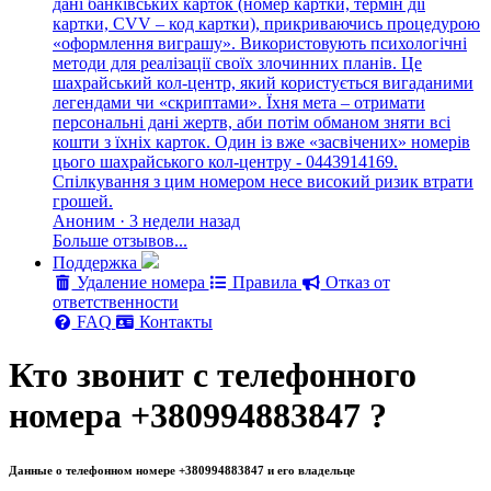
дані банківських карток (номер картки, термін дії
картки, CVV – код картки), прикриваючись процедурою
«оформлення виграшу». Використовують психологічні
методи для реалізації своїх злочинних планів. Це
шахрайський кол-центр, який користується вигаданими
легендами чи «скриптами». Їхня мета – отримати
персональні дані жертв, аби потім обманом зняти всі
кошти з їхніх карток. Один із вже «засвічених» номерів
цього шахрайського кол-центру - 0443914169.
Спілкування з цим номером несе високий ризик втрати
грошей.
Аноним · 3 недели назад
Больше отзывов...
Поддержка
Удаление номера
Правила
Отказ от
ответственности
FAQ
Контакты
Кто звонит с телефонного
номера +380994883847 ?
Данные о телефонном номере +380994883847 и его владельце