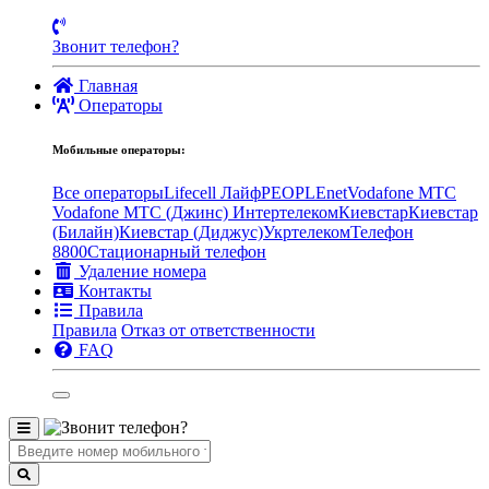
Звонит телефон?
Главная
Операторы
Мобильные операторы:
Все операторы
Lifecell Лайф
PEOPLEnet
Vodafone MTC
Vodafone МТС (Джинс)
Интертелеком
Киевстар
Киевстар
(Билайн)
Киевстар (Диджус)
Укртелеком
Телефон
8800
Стационарный телефон
Удаление номера
Контакты
Правила
Правила
Отказ от ответственности
FAQ