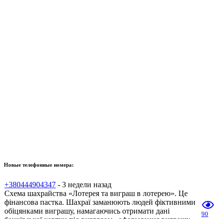
Новые телефонные номера:
+380444904347
- 3 недели назад
Схема шахрайства «Лотерея та виграш в лотерею». Це
фінансова пастка. Шахраї заманюють людей фіктивними
обіцянками виграшу, намагаючись отримати дані
90