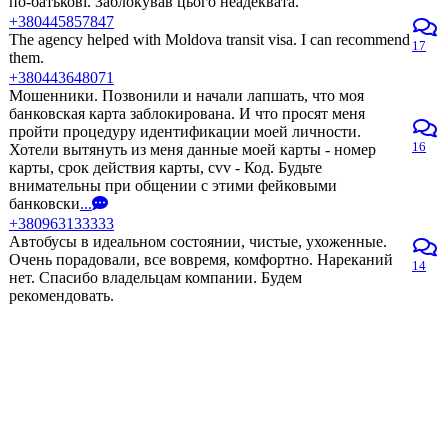
по-батькові. Заблокував цього неадеквата.
+380445857847
The agency helped with Moldova transit visa. I can recommend
17
them.
+380443648071
Мошенники. Позвонили и начали лапшать, что моя
банковская карта заблокирована. И что просят меня
пройти процедуру идентификации моей личности.
16
Хотели вытянуть из меня данные моей карты - номер
карты, срок действия карты, cvv - Код. Будьте
внимательны при общении с этими фейковыми
банковски
...
+380963133333
Автобусы в идеальном состоянии, чистые, ухоженные.
Очень порадовали, все вовремя, комфортно. Нареканий
14
нет. Спасибо владельцам компании. Будем
рекомендовать.