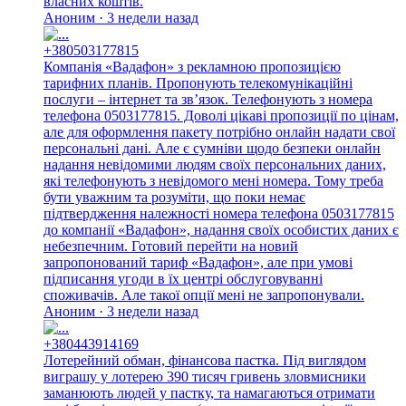
власних коштів.
Аноним · 3 недели назад
+380503177815
Компанія «Вадафон» з рекламною пропозицією
тарифних планів. Пропонують телекомунікаційні
послуги – інтернет та зв’язок. Телефонують з номера
телефона 0503177815. Доволі цікаві пропозиції по цінам,
але для оформлення пакету потрібно онлайн надати свої
персональні дані. Але є сумніви щодо безпеки онлайн
надання невідомими людям своїх персональних даних,
які телефонують з невідомого мені номера. Тому треба
бути уважним та розуміти, що поки немає
підтвердження належності номера телефона 0503177815
до компанії «Вадафон», надання своїх особистих даних є
небезпечним. Готовий перейти на новий
запропонований тариф «Вадафон», але при умові
підписання угоди в їх центрі обслуговуванні
споживачів. Але такої опції мені не запропонували.
Аноним · 3 недели назад
+380443914169
Лотерейний обман, фінансова пастка. Під виглядом
виграшу у лотерею 390 тисяч гривень зловмисники
заманюють людей у пастку, та намагаються отримати