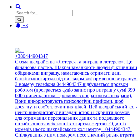
+3
Новые отзывы:
+380444904347
Схема шахрайства «Лотерея та виграш в лотерею». Це
фінансова пастка. Шахраї заманюють людей фіктивними
обіцянками виграшу, намагаючись отримати дані
банківської картки під виглядом «оформлення виграшу».
З номеру телефона 0444904347 відбувається прозвон
роботом (програється аудіо запис про виграш у сумі 390
000 гривень, потім – розмова з оператором - шахраєм).
Вони використовують психологічні прийоми, щоб
досягнути своїх злочинних цілей. Цей шахрайський кол-
центр використовує вигадані історії і скрипти розмов
для отримання персональних даних та подальшого
онлайн-зняття всіх коштів з картки жертви. Один із
номерів цього шахрайського кол-центру - 0444904347.
Спілкування з цим номером несе значний ризик втрати