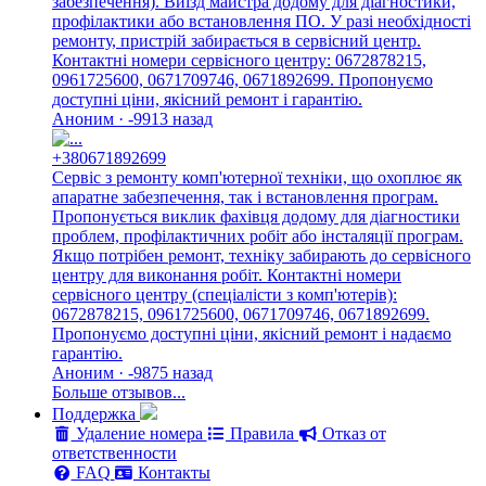
забезпечення). Виїзд майстра додому для діагностики,
профілактики або встановлення ПО. У разі необхідності
ремонту, пристрій забирається в сервісний центр.
Контактні номери сервісного центру: 0672878215,
0961725600, 0671709746, 0671892699. Пропонуємо
доступні ціни, якісний ремонт і гарантію.
Аноним · -9913 назад
+380671892699
Сервіс з ремонту комп'ютерної техніки, що охоплює як
апаратне забезпечення, так і встановлення програм.
Пропонується виклик фахівця додому для діагностики
проблем, профілактичних робіт або інсталяції програм.
Якщо потрібен ремонт, техніку забирають до сервісного
центру для виконання робіт. Контактні номери
сервісного центру (спеціалісти з комп'ютерів):
0672878215, 0961725600, 0671709746, 0671892699.
Пропонуємо доступні ціни, якісний ремонт і надаємо
гарантію.
Аноним · -9875 назад
Больше отзывов...
Поддержка
Удаление номера
Правила
Отказ от
ответственности
FAQ
Контакты