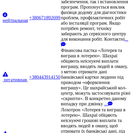
забезпечення, так і встановлення
програм. Пропонується виклик
фахівця додому для діагностики
+380671892699
проблем, профілактичних робіт
нейтральная
або інсталяції програм. Якщо
потрібен ремонт, техніку
забирають до сервісного центру
для виконання робіт. Контактні
...
Фінансова пастка «Лотерея та
виграш в лотерею». Шахраї
обіцяють неіснуючі виплати
виграшу, вводять людей в оману,
з метою отримати дані
+380443914150
банківської картки людини під
негативная
приводом «оформлення
виграшу». Це шахрайський кол-
центр, можуть застосовувати різні
«скрипти». В конкретно даному
випадку при дзвінку
...
Лохотрон «Лотерея та виграш в
лотерею». Шахраї обіцяють
неіснуючі грошові виплати та
вводять людей в оману, щоб
отримати їх банківські дані, під