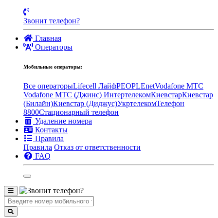
Звонит телефон?
Главная
Операторы
Мобильные операторы:
Все операторы
Lifecell Лайф
PEOPLEnet
Vodafone MTC
Vodafone МТС (Джинс)
Интертелеком
Киевстар
Киевстар
(Билайн)
Киевстар (Диджус)
Укртелеком
Телефон
8800
Стационарный телефон
Удаление номера
Контакты
Правила
Правила
Отказ от ответственности
FAQ