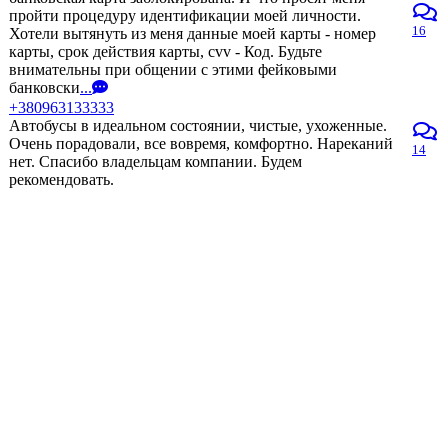
пройти процедуру идентификации моей личности.
16
Хотели вытянуть из меня данные моей карты - номер
карты, срок действия карты, cvv - Код. Будьте
внимательны при общении с этими фейковыми
банковски
...
+380963133333
Автобусы в идеальном состоянии, чистые, ухоженные.
Очень порадовали, все вовремя, комфортно. Нареканий
14
нет. Спасибо владельцам компании. Будем
рекомендовать.