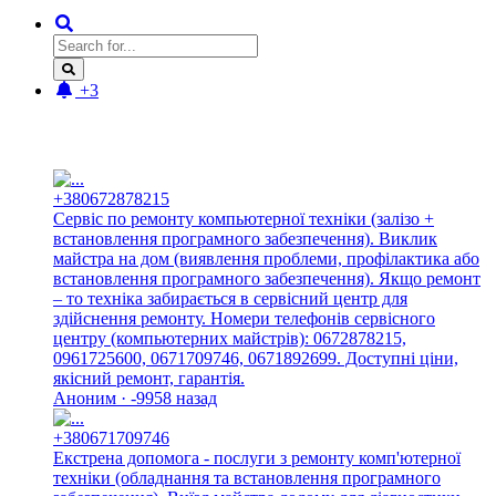
+3
Новые отзывы:
+380672878215
Сервіс по ремонту компьютерної техніки (залізо +
встановлення програмного забезпечення). Виклик
майстра на дом (виявлення проблеми, профілактика або
встановлення програмного забезпечення). Якщо ремонт
– то техніка забирається в сервісний центр для
здійснення ремонту. Номери телефонів сервісного
центру (компьютерних майстрів): 0672878215,
0961725600, 0671709746, 0671892699. Доступні ціни,
якісний ремонт, гарантія.
Аноним · -9958 назад
+380671709746
Екстрена допомога - послуги з ремонту комп'ютерної
техніки (обладнання та встановлення програмного