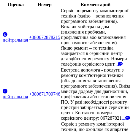
Оценка
Номер
Комментарий
Сервіс по ремонту компьютерної
техніки (залізо + встановлення
програмного забезпечення).
Виклик майстра на дом
(виявлення проблеми,
+380672878215
профілактика або встановлення
нейтральная
програмного забезпечення).
Якщо ремонт – то техніка
забирається в сервісний центр
для здійснення ремонту. Номери
телефонів сервісного цент
...
Екстрена допомога - послуги з
ремонту комп'ютерної техніки
(обладнання та встановлення
програмного забезпечення). Виїзд
майстра додому для діагностики,
+380671709746
нейтральная
профілактики або встановлення
ПО. У разі необхідності ремонту,
пристрій забирається в сервісний
центр. Контактні номери
сервісного центру: 067287821
...
Сервіс з ремонту комп'ютерної
техніки, що охоплює як апаратне