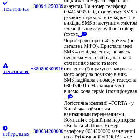
підв’язки номера телефона до
+380941250339
акаунта). На номер телефону
позитивная
0941250339 відправляється SMS з
разовим перевірочним кодом. Це
вихідна SMS з наступним змістом
«Send this message without editing
(xxxxx
...
Чорні кредитори з «CrypSee» (не
легальна МФО). Прислали мені
SMS – повідомлення, що якась
невідома мені особа дала право
стягнення з мене та мого
+380800300916
оточення (!) в рахунок закриття
негативная
мого боргу за позикою в них.
SMS надійшла з номеру телефона
0800300916. Наскільки мені
відомо, хоча сервіс і позиціонував
...
Логістична компанії «FORTA» у
Києві, яка займається
вантажними перевезеннями.
Компанія є офіційним партнером
«Bolt» та «Uklon». Номер
+380634200000
телефону 0634200000 зазначений
нейтральная
на сайті компанії «FORTA» - це