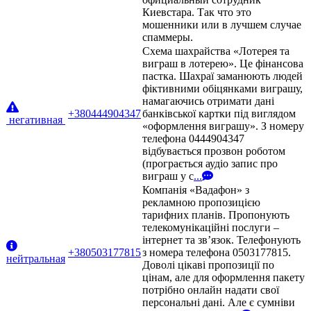
Киевстара. Так что это
мошенники или в лучшем случае
спаммеры.
Схема шахрайства «Лотерея та
виграш в лотерею». Це фінансова
пастка. Шахраї заманюють людей
фіктивними обіцянками виграшу,
намагаючись отримати дані
+380444904347
банківської картки під виглядом
негативная
«оформлення виграшу». З номеру
телефона 0444904347
відбувається прозвон роботом
(програється аудіо запис про
виграш у с
...
Компанія «Вадафон» з
рекламною пропозицією
тарифних планів. Пропонують
телекомунікаційні послуги –
інтернет та зв’язок. Телефонують
+380503177815
з номера телефона 0503177815.
нейтральная
Доволі цікаві пропозиції по
цінам, але для оформлення пакету
потрібно онлайн надати свої
персональні дані. Але є сумніви