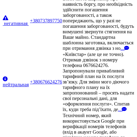
наявність боргу, про необхідність
здійснити погашення
заборгованості, а також
+380737897750
попереджають, що у разі не
негативная
погашення заборгованості, будуть
вимушені звернути стягнення на
Ваше майно. Стандартна
шаблонна заготовка, включається
при отримання дзвінка з но
...
«Київстар» (але це не точно).
Отримав дзвінок з номеру
телефона 0676624276.
Запропонували привабливий
тарифний план на їх послуги
+380676624276
зв’язку. Для зміни мого діючого
нейтральная
тарифного плану на їх
запропонований – просять надати
свої персональні дані, для
«оформлення послуги». Спитав
їх, куди треба під’їхати, де
...
Технічний номер, який
використовується Google при
верифікації номерів телефонів
(вхід в акаунт Google, або