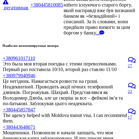
+380445810085
нібито існуючого старого боргу,
негативная
який насправді вже був визнаний
банком як «безнадійний» і
списаний. За їх словами, вони
придбали право вимоги за цим
боргом у банку
...
Наиболее комментируемые номера
+380961017110
Это была моя вторая поездка с этими перевозчиками.
27
Первый раз поставила 10/10, второй раз ставлю 11/10
+380979940946
Це негідник. Намагається розвести на гроші.
Неадекватний. Проводить акції нічних телефонний
22
дзвінків. Погрожував. Шахрай. Представлявся як
Володимир Дзюба, але це скоріш за все – фейкові ім’я та
по-батькові. Заблокував цього неадеквата.
+380445857847
The agency helped with Moldova transit visa. I can recommend
17
them.
+380443648071
Мошенники. Позвонили и начали лапшать, что моя
банковская карта заблокирована. И что просят меня