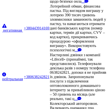
щодо безпеки онла
...
Лотерейний обман, фінансова
пастка. Під виглядом виграшу у
лотерею 390 тисяч гривень
зловмисники заманюють людей у
пастку, та намагаються отримати
+380443914169
дані банківських карток (номер
негативная
картки, термін дії картки, CVV –
код картки), прикриваючись
процедурою «оформлення
виграшу». Використовують
психологічні м
...
Настирливі дзвінки з компанії
«Lifecell» (принаймні, так
представилися). Телефонували
декілька разів з номеру телефона
0638242821, допоки я не прийняв
+380638242821
їх дзвінок. Запропонували
нейтральная
послуги з підключення
оптоволоконного домашнього
інтернету за привабливою ціною
– 50 гривень на місяць (але
реально, такі ц
...
Колекторський автопрозвон.
Включають шарманку про