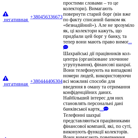
простими словами – то це
колектори). Вимагають
повернути старий борг (він вже
+380456336673
негативная
по факту списаний банком як
«безнадійний»). Але не зрозуміло
як, ці колектори кажуть, що
придбали цей борг у банку, та
тепер вони мають право вимог
...
Шахрайські дії працівників кол-
центра (організоване злочинне
угрупування), фінансові шахраї.
Вони телефонують на випадкові
номери людей, використовуючи
+380444406304
всі можливі способи для
негативная
введення в оману та отримання
конфіденційних даних.
Найбільший інтерес для них
становлять персональні дані
банківської картк
...
Телефонні шахраї
представляються працівниками
фінансової компанії, які, по суті,
виконують функції колекторів.
Вони вимагають повернення