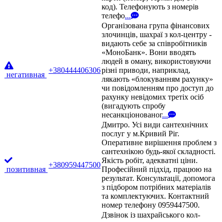
код). Телефонують з номерів
телефо
...
Організована група фінансових
злочинців, шахраї з кол-центру -
видають себе за співробітників
«МоноБанк». Вони вводять
людей в оману, використовуючи
+380444406306
різні приводи, наприклад,
негативная
лякають «блокуванням рахунку»
чи повідомленням про доступ до
рахунку невідомих третіх осіб
(вигадують спробу
несанкціонованог
...
Дмитро. Усі види сантехнічних
послуг у м.Кривий Ріг.
Оперативне вирішення проблем з
сантехнікою будь-якої складності.
Якість робіт, адекватні ціни.
+380959447500
позитивная
Професійний підхід, працюю на
результат. Консультації, допомога
з підбором потрібних матеріалів
та комплектуючих. Контактний
номер телефону 0959447500.
Дзвінок із шахрайського кол-