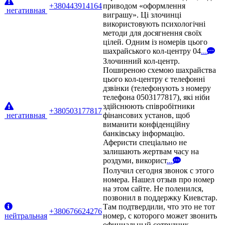
+380443914164
приводом «оформлення
негативная
виграшу». Ці злочинці
використовують психологічні
методи для досягнення своїх
цілей. Одним із номерів цього
шахрайського кол-центру 04
...
Злочинний кол-центр.
Поширеною схемою шахрайства
цього кол-центру є телефонні
дзвінки (телефонують з номеру
телефона 0503177817), які ніби
здійснюють співробітники
+380503177817
негативная
фінансових установ, щоб
виманити конфіденційну
банківську інформацію.
Аферисти спеціально не
залишають жертвам часу на
роздуми, використ
...
Получил сегодня звонок с этого
номера. Нашел отзыв про номер
на этом сайте. Не поленился,
позвонил в поддержку Киевстар.
Там подтвердили, что это не тот
+380676624276
нейтральная
номер, с которого может звонить
официальный сотрудник