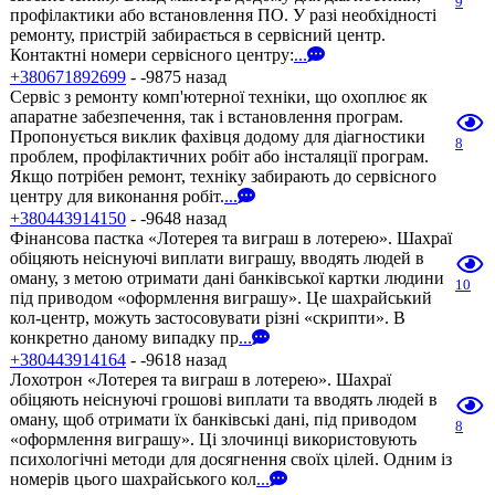
9
профілактики або встановлення ПО. У разі необхідності
ремонту, пристрій забирається в сервісний центр.
Контактні номери сервісного центру:
...
+380671892699
- -9875 назад
Сервіс з ремонту комп'ютерної техніки, що охоплює як
апаратне забезпечення, так і встановлення програм.
Пропонується виклик фахівця додому для діагностики
8
проблем, профілактичних робіт або інсталяції програм.
Якщо потрібен ремонт, техніку забирають до сервісного
центру для виконання робіт.
...
+380443914150
- -9648 назад
Фінансова пастка «Лотерея та виграш в лотерею». Шахраї
обіцяють неіснуючі виплати виграшу, вводять людей в
оману, з метою отримати дані банківської картки людини
10
під приводом «оформлення виграшу». Це шахрайський
кол-центр, можуть застосовувати різні «скрипти». В
конкретно даному випадку пр
...
+380443914164
- -9618 назад
Лохотрон «Лотерея та виграш в лотерею». Шахраї
обіцяють неіснуючі грошові виплати та вводять людей в
оману, щоб отримати їх банківські дані, під приводом
8
«оформлення виграшу». Ці злочинці використовують
психологічні методи для досягнення своїх цілей. Одним із
номерів цього шахрайського кол
...