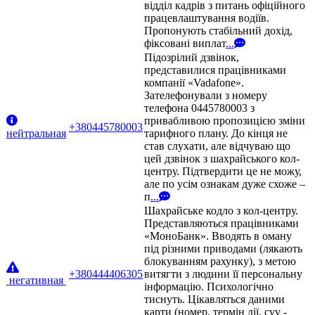
відділ кадрів з питань офіційного
працевлаштування водіїв.
Пропонують стабільний дохід,
фіксовані виплат
...
Підозрілий дзвінок,
представилися працівниками
компанії «Vadafone».
Зателефонували з номеру
телефона 0445780003 з
привабливою пропозицією зміни
+380445780003
нейтральная
тарифного плану. До кінця не
став слухати, але відчуваю що
цей дзвінок з шахрайського кол-
центру. Підтвердити це не можу,
але по усім ознакам дуже схоже –
п
...
Шахрайське кодло з кол-центру.
Представляються працівниками
«МоноБанк». Вводять в оману
під різними приводами (лякають
блокуванням рахунку), з метою
+380444406305
витягти з людини її персональну
негативная
інформацію. Психологічно
тиснуть. Цікавляться даними
карти (номер, термін дії, cvv -