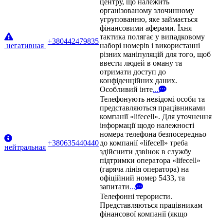
центру, що належить
організованому злочинному
угрупованню, яке займається
фінансовими аферами. Їхня
тактика полягає у випадковому
+380442479835
негативная
наборі номерів і використанні
різних маніпуляцій для того, щоб
ввести людей в оману та
отримати доступ до
конфіденційних даних.
Особливий інте
...
Телефонують невідомі особи та
представляються працівниками
компанії «lifecell». Для уточнення
інформації щодо належності
номера телефона безпосередньо
+380635440440
до компанії «lifecell» треба
нейтральная
здійснити дзвінок в службу
підтримки оператора «lifecell»
(гаряча лінія оператора) на
офіційний номер 5433, та
запитати
...
Телефонні терористи.
Представляються працівникам
фінансової компанії (якщо