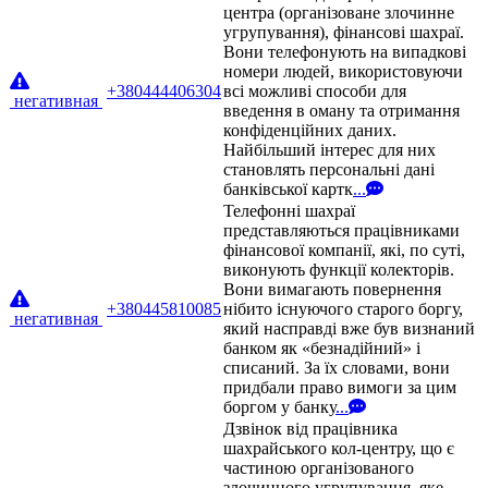
центра (організоване злочинне
угрупування), фінансові шахраї.
Вони телефонують на випадкові
номери людей, використовуючи
+380444406304
всі можливі способи для
негативная
введення в оману та отримання
конфіденційних даних.
Найбільший інтерес для них
становлять персональні дані
банківської картк
...
Телефонні шахраї
представляються працівниками
фінансової компанії, які, по суті,
виконують функції колекторів.
Вони вимагають повернення
+380445810085
нібито існуючого старого боргу,
негативная
який насправді вже був визнаний
банком як «безнадійний» і
списаний. За їх словами, вони
придбали право вимоги за цим
боргом у банку
...
Дзвінок від працівника
шахрайського кол-центру, що є
частиною організованого
злочинного угрупування, яке