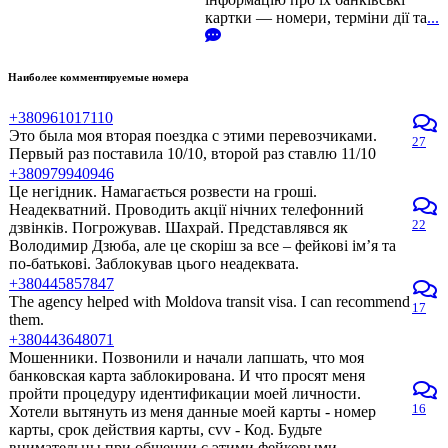
картки — номери, терміни дії та
...
Наиболее комментируемые номера
+380961017110
Это была моя вторая поездка с этими перевозчиками.
27
Первый раз поставила 10/10, второй раз ставлю 11/10
+380979940946
Це негідник. Намагається розвести на гроші.
Неадекватний. Проводить акції нічних телефонний
22
дзвінків. Погрожував. Шахрай. Представлявся як
Володимир Дзюба, але це скоріш за все – фейкові ім’я та
по-батькові. Заблокував цього неадеквата.
+380445857847
The agency helped with Moldova transit visa. I can recommend
17
them.
+380443648071
Мошенники. Позвонили и начали лапшать, что моя
банковская карта заблокирована. И что просят меня
пройти процедуру идентификации моей личности.
16
Хотели вытянуть из меня данные моей карты - номер
карты, срок действия карты, cvv - Код. Будьте
внимательны при общении с этими фейковыми