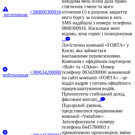
невідома мені особа дала право
стягнення з мене та мого
+380800300916
оточення (!) в рахунок закриття
негативная
мого боргу за позикою в них.
SMS надійшла з номеру телефона
0800300916. Наскільки мені
відомо, хоча сервіс і позиціонував
...
Логістична компанії «FORTA» у
Києві, яка займається
вантажними перевезеннями.
Компанія є офіційним партнером
«Bolt» та «Uklon». Номер
+380634200000
телефону 0634200000 зазначений
нейтральная
на сайті компанії «FORTA» - це
відділ кадрів з питань офіційного
працевлаштування водіїв.
Пропонують стабільний дохід,
фіксовані виплат
...
Підозрілий дзвінок,
представилися працівниками
компанії «Vadafone».
Зателефонували з номеру
телефона 0445780003 з
привабливою пропозицією зміни