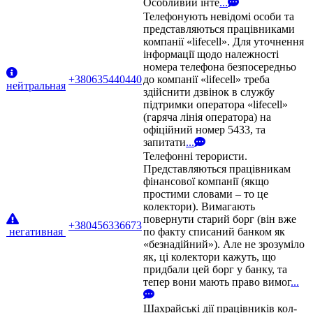
Особливий інте
...
Телефонують невідомі особи та
представляються працівниками
компанії «lifecell». Для уточнення
інформації щодо належності
номера телефона безпосередньо
+380635440440
до компанії «lifecell» треба
нейтральная
здійснити дзвінок в службу
підтримки оператора «lifecell»
(гаряча лінія оператора) на
офіційний номер 5433, та
запитати
...
Телефонні терористи.
Представляються працівникам
фінансової компанії (якщо
простими словами – то це
колектори). Вимагають
повернути старий борг (він вже
+380456336673
негативная
по факту списаний банком як
«безнадійний»). Але не зрозуміло
як, ці колектори кажуть, що
придбали цей борг у банку, та
тепер вони мають право вимог
...
Шахрайські дії працівників кол-