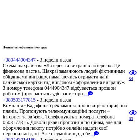
Новые телефонные номера:
+380444904347
- 3 недели назад
Схема шахрайства «Лотерея та виграш в лотерею». Це
фінансова пастка. Шахраї заманюють людей фіктивними
обіцянками виграшу, намагаючись отримати дані
84
банківської картки під виглядом «оформлення виграшу».
З номеру телефона 0444904347 відбувається прозвон
роботом (програється аудіо запис про
...
+380503177815
- 3 недели назад
Компанія «Вадафон» з рекламною пропозицією тарифних
планів. Пропонують телекомунікаційні послуги –
інтернет та зв’язок. Телефонують з номера телефона
63
0503177815. Доволі цікаві пропозиції по цінам, але для
оформлення пакету потрібно онлайн надати свої
персональні дані. Але є сумніви щодо бе
...
+380443914169
- 3 недели назад