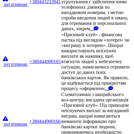
+380443233941
угрупування є здійснення ними
негативная
телефонних дзвінків по
випадковим номерам, з метою
спроби введення людей в оману,
для отримання їх персональних
даних, зокрем
...
«Призовий клуб» - фінансова
пастка під виглядом «лотереї» чи
«виграшу в лотерею». Шахраї
використовують неіснуючі
виплати як наживку, щоб
+380444900165
втягнути людей у небезпечну
негативная
ситуацію, намагаючись отримати
доступ до даних їхніх
банківських карток. Як правило,
це відбувається під прикриттям
процесу «оформленн
...
Схематозники з шахрайскього
кол-центру, вигадана організація
«Призовий клуб». Під приводом
неіснуючих виплат за вигаданий
виграш, шахраї намагаються
+380444900166
виманити інформацію про
негативная
банківські картки людини,
прикриваючись необхідністю