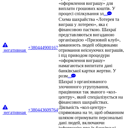
«оформлення виграшу» для
виплати грошових коштів. У
процесі спілкування зл
...
Схема шахрайства «Лотерея та
виграш у лотерею», яка є
фінансовою пасткою. Шахраї
представляються вигаданою
організацією «Призовий клуб»,
заманюють людей обіцянками
+380444900167
негативная
отримання неіснуючих виграшів,
і під приводом процедури
«оформлення виграшу»
намагаються випитати дані
банківської картки жертви. У
розм
...
Шахраї з організованого
злочинного угрупування,
працівники так званого «кол-
центру», який спеціалізується на
фінансових шахрайствах.
Діяльність «кол-центру»
+380443609764
негативная
спрямована на те, щоб обманним
шляхом отримувати персональні
дані людей, включаючи
інформацію про їх банківські