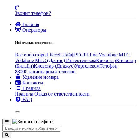
Звонит телефон?
Главная
Операторы
Мобильные операторы:
Все операторы
Lifecell Лайф
PEOPLEnet
Vodafone MTC
Vodafone МТС (Джинс)
Интертелеком
Киевстар
Киевстар
(Билайн)
Киевстар (Диджус)
Укртелеком
Телефон
8800
Стационарный телефон
Удаление номера
Контакты
Правила
Правила
Отказ от ответственности
FAQ