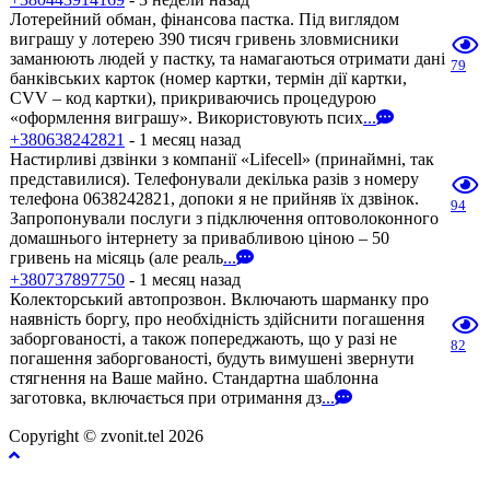
Лотерейний обман, фінансова пастка. Під виглядом
виграшу у лотерею 390 тисяч гривень зловмисники
заманюють людей у пастку, та намагаються отримати дані
79
банківських карток (номер картки, термін дії картки,
CVV – код картки), прикриваючись процедурою
«оформлення виграшу». Використовують псих
...
+380638242821
- 1 месяц назад
Настирливі дзвінки з компанії «Lifecell» (принаймні, так
представилися). Телефонували декілька разів з номеру
телефона 0638242821, допоки я не прийняв їх дзвінок.
94
Запропонували послуги з підключення оптоволоконного
домашнього інтернету за привабливою ціною – 50
гривень на місяць (але реаль
...
+380737897750
- 1 месяц назад
Колекторський автопрозвон. Включають шарманку про
наявність боргу, про необхідність здійснити погашення
заборгованості, а також попереджають, що у разі не
82
погашення заборгованості, будуть вимушені звернути
стягнення на Ваше майно. Стандартна шаблонна
заготовка, включається при отримання дз
...
Copyright © zvonit.tel 2026