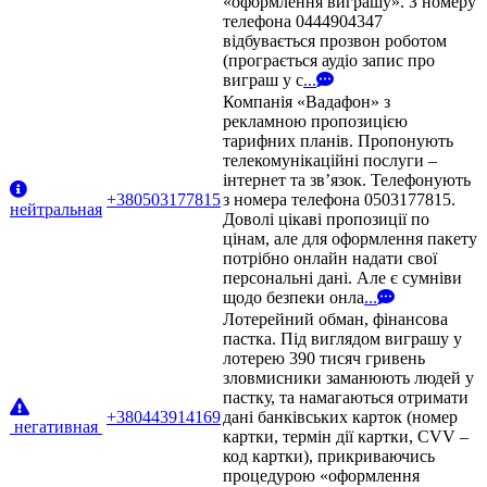
«оформлення виграшу». З номеру
телефона 0444904347
відбувається прозвон роботом
(програється аудіо запис про
виграш у с
...
Компанія «Вадафон» з
рекламною пропозицією
тарифних планів. Пропонують
телекомунікаційні послуги –
інтернет та зв’язок. Телефонують
+380503177815
з номера телефона 0503177815.
нейтральная
Доволі цікаві пропозиції по
цінам, але для оформлення пакету
потрібно онлайн надати свої
персональні дані. Але є сумніви
щодо безпеки онла
...
Лотерейний обман, фінансова
пастка. Під виглядом виграшу у
лотерею 390 тисяч гривень
зловмисники заманюють людей у
пастку, та намагаються отримати
+380443914169
дані банківських карток (номер
негативная
картки, термін дії картки, CVV –
код картки), прикриваючись
процедурою «оформлення