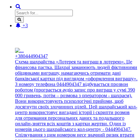
+3
Новые отзывы:
+380444904347
Схема шахрайства «Лотерея та виграш в лотерею». Це
фінансова пастка. Шахраї заманюють людей фіктивними
обіцянками виграшу, намагаючись отримати дані
банківської картки під виглядом «оформлення виграшу».
З номеру телефона 0444904347 відбувається прозвон
роботом (програється аудіо запис про виграш у сумі 390
000 гривень, потім – розмова з оператором - шахраєм).
Вони використовують психологічні прийоми, щоб
досягнути своїх злочинних цілей. Цей шахрайський кол-
центр використовує вигадані історії і скрипти розмов
для отримання персональних даних та подальшого
онлайн-зняття всіх коштів з картки жертви. Один із
номерів цього шахрайського кол-центру - 0444904347.
Спілкування з цим номером несе значний ризик втрати