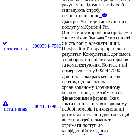
рахунку невідомих третіх осіб
(вигадують спробу
несанкціонованог
...
Дмитро. Усі види сантехнічних
послуг у м.Кривий Ріг.
Оперативне вирішення проблем з
сантехнікою будь-якої складності.
Якість робіт, адекватні ціни.
+380959447500
позитивная
Професійний підхід, працюю на
результат. Консультації, допомога
з підбором потрібних матеріалів
та комплектуючих. Контактний
номер телефону 0959447500.
Дзвінок із шахрайського кол-
центру, що належить
організованому злочинному
угрупованню, яке займається
фінансовими аферами. Їхня
тактика полягає у випадковому
+380442479835
негативная
наборі номерів і використанні
різних маніпуляцій для того, щоб
ввести людей в оману та
отримати доступ до
конфіденційних даних.