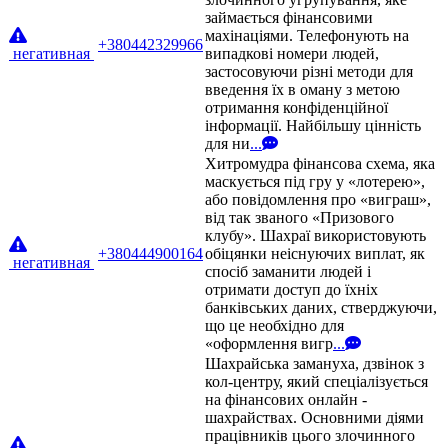
займається фінансовими
махінаціями. Телефонують на
+380442329966
негативная
випадкові номери людей,
застосовуючи різні методи для
введення їх в оману з метою
отримання конфіденційної
інформації. Найбільшу цінність
для ни
...
Хитромудра фінансова схема, яка
маскується під гру у «лотерею»,
або повідомлення про «виграш»,
від так званого «Призового
клубу». Шахраї використовують
+380444900164
обіцянки неіснуючих виплат, як
негативная
спосіб заманити людей і
отримати доступ до їхніх
банківських даних, стверджуючи,
що це необхідно для
«оформлення вигр
...
Шахрайська замануха, дзвінок з
кол-центру, який спеціалізується
на фінансових онлайн -
шахрайствах. Основними діями
працівників цього злочинного