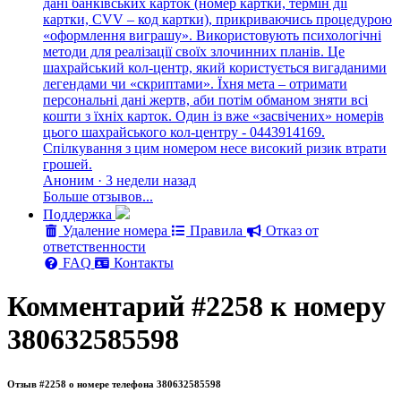
дані банківських карток (номер картки, термін дії
картки, CVV – код картки), прикриваючись процедурою
«оформлення виграшу». Використовують психологічні
методи для реалізації своїх злочинних планів. Це
шахрайський кол-центр, який користується вигаданими
легендами чи «скриптами». Їхня мета – отримати
персональні дані жертв, аби потім обманом зняти всі
кошти з їхніх карток. Один із вже «засвічених» номерів
цього шахрайського кол-центру - 0443914169.
Спілкування з цим номером несе високий ризик втрати
грошей.
Аноним · 3 недели назад
Больше отзывов...
Поддержка
Удаление номера
Правила
Отказ от
ответственности
FAQ
Контакты
Комментарий #2258 к номеру
380632585598
Отзыв #2258 о номере телефона 380632585598