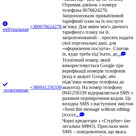
Отримав дзвінок з номеру
телефона 0676624276.
Запропонували привабливий
тарифний план на їх послуги
+380676624276
зв’язку. Для зміни мого діючого
нейтральная
тарифного плану на їх
запропонований – просять надати
свої персональні дані, для
«оформлення послуги». Спитав
їх, куди треба під’їхати, де
...
Технічний номер, який
використовується Google при
верифікації номерів телефонів
(вхід в акаунт Google, або
підв’язки номера телефона до
+380941250339
акаунта). На номер телефону
позитивная
0941250339 відправляється SMS з
разовим перевірочним кодом. Це
вихідна SMS з наступним змістом
«Send this message without editing
(xxxxx
...
Чорні кредитори з «CrypSee» (не
легальна МФО). Прислали мені
SMS – повідомлення, що якась