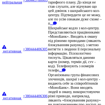
+380445780003
нейтральная
тарифного плану. До кінця не
став слухати, але відчуваю що
цей дзвінок з шахрайського кол-
центру. Підтвердити це не можу,
але по усім ознакам дуже схоже –
п
...
Шахрайське кодло з кол-центру.
Представляються працівниками
«МоноБанк». Вводять в оману
під різними приводами (лякають
блокуванням рахунку), з метою
+380444406305
витягти з людини її персональну
негативная
інформацію. Психологічно
тиснуть. Цікавляться даними
карти (номер, термін дії, cvv -
код). Телефонують з номерів
телефо
...
Організована група фінансових
злочинців, шахраї з кол-центру -
видають себе за співробітників
«МоноБанк». Вони вводять
людей в оману, використовуючи
+380444406306
різні приводи, наприклад,
негативная
лякають «блокуванням рахунку»
чи повідомленням про доступ до