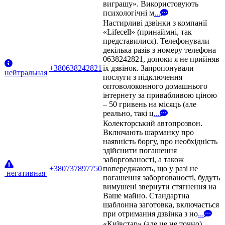
виграшу». Використовують
психологічні м
...
Настирливі дзвінки з компанії
«Lifecell» (принаймні, так
представилися). Телефонували
декілька разів з номеру телефона
0638242821, допоки я не прийняв
+380638242821
їх дзвінок. Запропонували
нейтральная
послуги з підключення
оптоволоконного домашнього
інтернету за привабливою ціною
– 50 гривень на місяць (але
реально, такі ц
...
Колекторський автопрозвон.
Включають шарманку про
наявність боргу, про необхідність
здійснити погашення
заборгованості, а також
+380737897750
попереджають, що у разі не
негативная
погашення заборгованості, будуть
вимушені звернути стягнення на
Ваше майно. Стандартна
шаблонна заготовка, включається
при отримання дзвінка з но
...
«Київстар» (але це не точно).