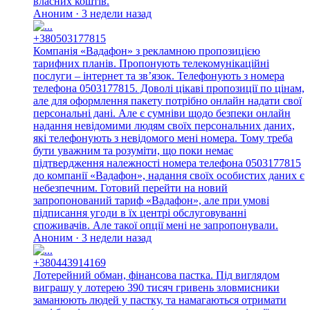
власних коштів.
Аноним · 3 недели назад
+380503177815
Компанія «Вадафон» з рекламною пропозицією
тарифних планів. Пропонують телекомунікаційні
послуги – інтернет та зв’язок. Телефонують з номера
телефона 0503177815. Доволі цікаві пропозиції по цінам,
але для оформлення пакету потрібно онлайн надати свої
персональні дані. Але є сумніви щодо безпеки онлайн
надання невідомими людям своїх персональних даних,
які телефонують з невідомого мені номера. Тому треба
бути уважним та розуміти, що поки немає
підтвердження належності номера телефона 0503177815
до компанії «Вадафон», надання своїх особистих даних є
небезпечним. Готовий перейти на новий
запропонований тариф «Вадафон», але при умові
підписання угоди в їх центрі обслуговуванні
споживачів. Але такої опції мені не запропонували.
Аноним · 3 недели назад
+380443914169
Лотерейний обман, фінансова пастка. Під виглядом
виграшу у лотерею 390 тисяч гривень зловмисники
заманюють людей у пастку, та намагаються отримати