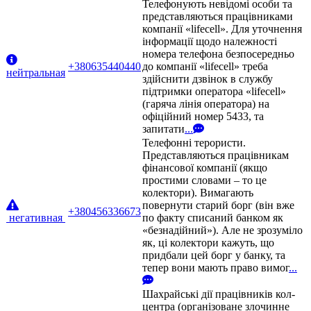
Телефонують невідомі особи та
представляються працівниками
компанії «lifecell». Для уточнення
інформації щодо належності
номера телефона безпосередньо
+380635440440
до компанії «lifecell» треба
нейтральная
здійснити дзвінок в службу
підтримки оператора «lifecell»
(гаряча лінія оператора) на
офіційний номер 5433, та
запитати
...
Телефонні терористи.
Представляються працівникам
фінансової компанії (якщо
простими словами – то це
колектори). Вимагають
повернути старий борг (він вже
+380456336673
негативная
по факту списаний банком як
«безнадійний»). Але не зрозуміло
як, ці колектори кажуть, що
придбали цей борг у банку, та
тепер вони мають право вимог
...
Шахрайські дії працівників кол-
центра (організоване злочинне