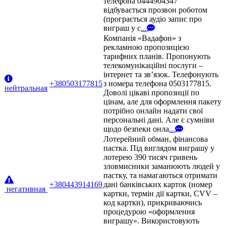
телефона 0444904347
відбувається прозвон роботом
(програється аудіо запис про
виграш у с
...
Компанія «Вадафон» з
рекламною пропозицією
тарифних планів. Пропонують
телекомунікаційні послуги –
інтернет та зв’язок. Телефонують
+380503177815
з номера телефона 0503177815.
нейтральная
Доволі цікаві пропозиції по
цінам, але для оформлення пакету
потрібно онлайн надати свої
персональні дані. Але є сумніви
щодо безпеки онла
...
Лотерейний обман, фінансова
пастка. Під виглядом виграшу у
лотерею 390 тисяч гривень
зловмисники заманюють людей у
пастку, та намагаються отримати
+380443914169
дані банківських карток (номер
негативная
картки, термін дії картки, CVV –
код картки), прикриваючись
процедурою «оформлення
виграшу». Використовують