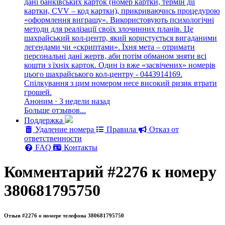
дані банківських карток (номер картки, термін дії
картки, CVV – код картки), прикриваючись процедурою
«оформлення виграшу». Використовують психологічні
методи для реалізації своїх злочинних планів. Це
шахрайський кол-центр, який користується вигаданими
легендами чи «скриптами». Їхня мета – отримати
персональні дані жертв, аби потім обманом зняти всі
кошти з їхніх карток. Один із вже «засвічених» номерів
цього шахрайського кол-центру - 0443914169.
Спілкування з цим номером несе високий ризик втрати
грошей.
Аноним · 3 недели назад
Больше отзывов...
Поддержка
Удаление номера
Правила
Отказ от
ответственности
FAQ
Контакты
Комментарий #2276 к номеру
380681795750
Отзыв #2276 о номере телефона 380681795750