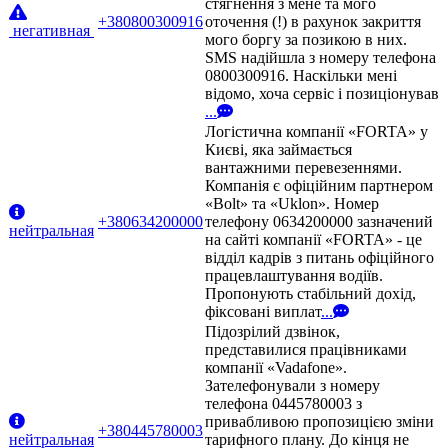
стягнення з мене та мого
+380800300916
оточення (!) в рахунок закриття
негативная
мого боргу за позикою в них.
SMS надійшла з номеру телефона
0800300916. Наскільки мені
відомо, хоча сервіс і позиціонував
...
Логістична компанії «FORTA» у
Києві, яка займається
вантажними перевезеннями.
Компанія є офіційним партнером
«Bolt» та «Uklon». Номер
+380634200000
телефону 0634200000 зазначений
нейтральная
на сайті компанії «FORTA» - це
відділ кадрів з питань офіційного
працевлаштування водіїв.
Пропонують стабільний дохід,
фіксовані виплат
...
Підозрілий дзвінок,
представилися працівниками
компанії «Vadafone».
Зателефонували з номеру
телефона 0445780003 з
привабливою пропозицією зміни
+380445780003
нейтральная
тарифного плану. До кінця не