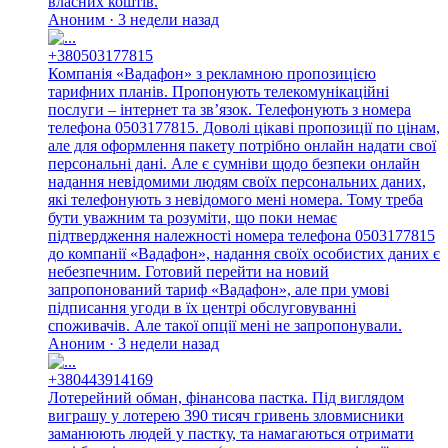
власних коштів.
Аноним · 3 недели назад
+380503177815
Компанія «Вадафон» з рекламною пропозицією
тарифних планів. Пропонують телекомунікаційні
послуги – інтернет та зв’язок. Телефонують з номера
телефона 0503177815. Доволі цікаві пропозиції по цінам,
але для оформлення пакету потрібно онлайн надати свої
персональні дані. Але є сумніви щодо безпеки онлайн
надання невідомими людям своїх персональних даних,
які телефонують з невідомого мені номера. Тому треба
бути уважним та розуміти, що поки немає
підтвердження належності номера телефона 0503177815
до компанії «Вадафон», надання своїх особистих даних є
небезпечним. Готовий перейти на новий
запропонований тариф «Вадафон», але при умові
підписання угоди в їх центрі обслуговуванні
споживачів. Але такої опції мені не запропонували.
Аноним · 3 недели назад
+380443914169
Лотерейний обман, фінансова пастка. Під виглядом
виграшу у лотерею 390 тисяч гривень зловмисники
заманюють людей у пастку, та намагаються отримати