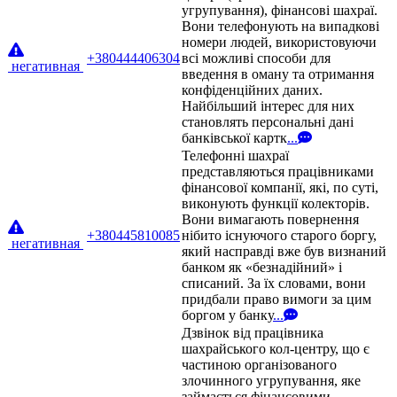
угрупування), фінансові шахраї.
Вони телефонують на випадкові
номери людей, використовуючи
+380444406304
всі можливі способи для
негативная
введення в оману та отримання
конфіденційних даних.
Найбільший інтерес для них
становлять персональні дані
банківської картк
...
Телефонні шахраї
представляються працівниками
фінансової компанії, які, по суті,
виконують функції колекторів.
Вони вимагають повернення
+380445810085
нібито існуючого старого боргу,
негативная
який насправді вже був визнаний
банком як «безнадійний» і
списаний. За їх словами, вони
придбали право вимоги за цим
боргом у банку
...
Дзвінок від працівника
шахрайського кол-центру, що є
частиною організованого
злочинного угрупування, яке
займається фінансовими