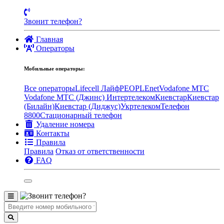
Звонит телефон?
Главная
Операторы
Мобильные операторы:
Все операторы
Lifecell Лайф
PEOPLEnet
Vodafone MTC
Vodafone МТС (Джинс)
Интертелеком
Киевстар
Киевстар
(Билайн)
Киевстар (Диджус)
Укртелеком
Телефон
8800
Стационарный телефон
Удаление номера
Контакты
Правила
Правила
Отказ от ответственности
FAQ