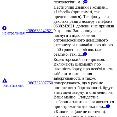
психологічні м
...
Настирливі дзвінки з компанії
«Lifecell» (принаймні, так
представилися). Телефонували
декілька разів з номеру телефона
0638242821, допоки я не прийняв
+380638242821
їх дзвінок. Запропонували
нейтральная
послуги з підключення
оптоволоконного домашнього
інтернету за привабливою ціною
– 50 гривень на місяць (але
реально, такі ц
...
Колекторський автопрозвон.
Включають шарманку про
наявність боргу, про необхідність
здійснити погашення
заборгованості, а також
+380737897750
попереджають, що у разі не
негативная
погашення заборгованості, будуть
вимушені звернути стягнення на
Ваше майно. Стандартна
шаблонна заготовка, включається
при отримання дзвінка з но
...
«Київстар» (але це не точно).
Отримав дзвінок з номеру