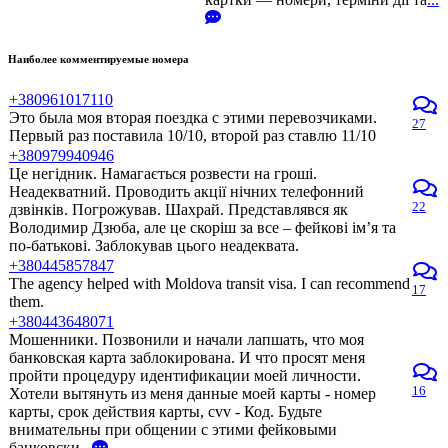
Наиболее комментируемые номера
+380961017110
Это была моя вторая поездка с этими перевозчиками.
27
Первый раз поставила 10/10, второй раз ставлю 11/10
+380979940946
Це негідник. Намагається розвести на гроші.
Неадекватний. Проводить акції нічних телефонний
22
дзвінків. Погрожував. Шахрай. Представлявся як
Володимир Дзюба, але це скоріш за все – фейкові ім’я та
по-батькові. Заблокував цього неадеквата.
+380445857847
The agency helped with Moldova transit visa. I can recommend
17
them.
+380443648071
Мошенники. Позвонили и начали лапшать, что моя
банковская карта заблокирована. И что просят меня
пройти процедуру идентификации моей личности.
16
Хотели вытянуть из меня данные моей карты - номер
карты, срок действия карты, cvv - Код. Будьте
внимательны при общении с этими фейковыми
банковски
...