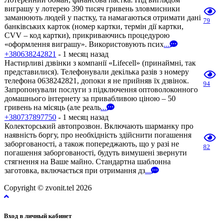
виграшу у лотерею 390 тисяч гривень зловмисники
заманюють людей у пастку, та намагаються отримати дані
79
банківських карток (номер картки, термін дії картки,
CVV – код картки), прикриваючись процедурою
«оформлення виграшу». Використовують псих
...
+380638242821
- 1 месяц назад
Настирливі дзвінки з компанії «Lifecell» (принаймні, так
представилися). Телефонували декілька разів з номеру
телефона 0638242821, допоки я не прийняв їх дзвінок.
94
Запропонували послуги з підключення оптоволоконного
домашнього інтернету за привабливою ціною – 50
гривень на місяць (але реаль
...
+380737897750
- 1 месяц назад
Колекторський автопрозвон. Включають шарманку про
наявність боргу, про необхідність здійснити погашення
заборгованості, а також попереджають, що у разі не
82
погашення заборгованості, будуть вимушені звернути
стягнення на Ваше майно. Стандартна шаблонна
заготовка, включається при отримання дз
...
Copyright © zvonit.tel 2026
Вход в личный кабинет