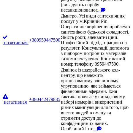
(вигадують спробу
несанкціонованог
...
Дмитро. Усі види сантехнічних
послуг у м.Кривий Ріг.
Оперативне вирішення проблем з
сантехнікою будь-якої складності.
Якість робіт, адекватні ціни.
+380959447500
позитивная
Професійний підхід, працюю на
результат. Консультації, допомога
з підбором потрібних матеріалів
та комплектуючих. Контактний
номер телефону 0959447500.
Дзвінок із шахрайського кол-
центру, що належить
організованому злочинному
угрупованню, яке займається
фінансовими аферами. Їхня
тактика полягає у випадковому
+380442479835
негативная
наборі номерів і використанні
різних маніпуляцій для того, щоб
ввести людей в оману та
отримати доступ до
конфіденційних даних.
Особливий інте
...