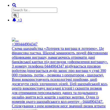
+3
Новые отзывы:
+380444904347
Схема шахрайства «Лотерея та виграш в лотерею». Це
фінансова пастка. Шахраї заманюють людей фіктивними
обіцянками виграшу, намагаючись отримати дані
банківської картки під виглядом «оформлення виграшу».
З номеру телефона 0444904347 відбувається прозвон
роботом (програється аудіо запис про виграш у сумі 390
000 гривень, потім – розмова з оператором - шахраєм).
Вони використовують психологічні прийоми, щоб
досягнути своїх злочинних цілей. Цей шахрайський кол-
центр використовує вигадані історії і скрипти розмов
для отримання персональних даних та подальшого
онлайн-зняття всіх коштів з картки жертви. Один із
номерів цього шахрайського кол-центру - 0444904347.
Спілкування з цим номером несе значний ризик втрати