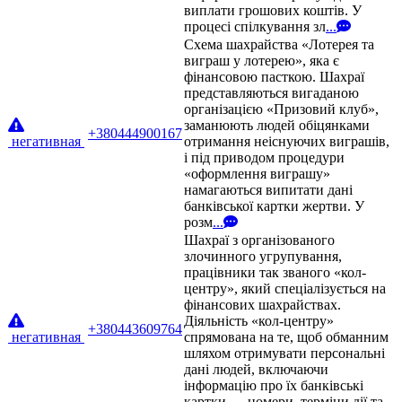
виплати грошових коштів. У
процесі спілкування зл
...
Схема шахрайства «Лотерея та
виграш у лотерею», яка є
фінансовою пасткою. Шахраї
представляються вигаданою
організацією «Призовий клуб»,
заманюють людей обіцянками
+380444900167
негативная
отримання неіснуючих виграшів,
і під приводом процедури
«оформлення виграшу»
намагаються випитати дані
банківської картки жертви. У
розм
...
Шахраї з організованого
злочинного угрупування,
працівники так званого «кол-
центру», який спеціалізується на
фінансових шахрайствах.
Діяльність «кол-центру»
+380443609764
негативная
спрямована на те, щоб обманним
шляхом отримувати персональні
дані людей, включаючи
інформацію про їх банківські
картки — номери, терміни дії та
...