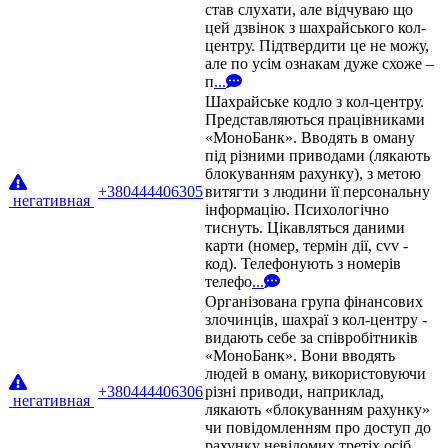
став слухати, але відчуваю що
цей дзвінок з шахрайського кол-
центру. Підтвердити це не можу,
але по усім ознакам дуже схоже –
п
...
Шахрайське кодло з кол-центру.
Представляються працівниками
«МоноБанк». Вводять в оману
під різними приводами (лякають
блокуванням рахунку), з метою
+380444406305
витягти з людини її персональну
негативная
інформацію. Психологічно
тиснуть. Цікавляться даними
карти (номер, термін дії, cvv -
код). Телефонують з номерів
телефо
...
Організована група фінансових
злочинців, шахраї з кол-центру -
видають себе за співробітників
«МоноБанк». Вони вводять
людей в оману, використовуючи
+380444406306
різні приводи, наприклад,
негативная
лякають «блокуванням рахунку»
чи повідомленням про доступ до
рахунку невідомих третіх осіб