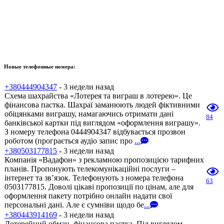
Новые телефонные номера:
+380444904347
- 3 недели назад
Схема шахрайства «Лотерея та виграш в лотерею». Це
фінансова пастка. Шахраї заманюють людей фіктивними
обіцянками виграшу, намагаючись отримати дані
84
банківської картки під виглядом «оформлення виграшу».
З номеру телефона 0444904347 відбувається прозвон
роботом (програється аудіо запис про
...
+380503177815
- 3 недели назад
Компанія «Вадафон» з рекламною пропозицією тарифних
планів. Пропонують телекомунікаційні послуги –
інтернет та зв’язок. Телефонують з номера телефона
63
0503177815. Доволі цікаві пропозиції по цінам, але для
оформлення пакету потрібно онлайн надати свої
персональні дані. Але є сумніви щодо бе
...
+380443914169
- 3 недели назад
Лотерейний обман, фінансова пастка. Під виглядом