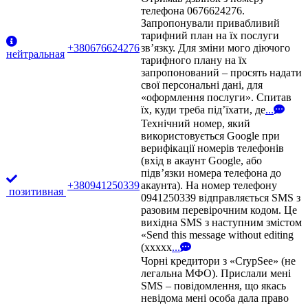
телефона 0676624276.
Запропонували привабливий
тарифний план на їх послуги
+380676624276
зв’язку. Для зміни мого діючого
нейтральная
тарифного плану на їх
запропонований – просять надати
свої персональні дані, для
«оформлення послуги». Спитав
їх, куди треба під’їхати, де
...
Технічний номер, який
використовується Google при
верифікації номерів телефонів
(вхід в акаунт Google, або
підв’язки номера телефона до
+380941250339
акаунта). На номер телефону
позитивная
0941250339 відправляється SMS з
разовим перевірочним кодом. Це
вихідна SMS з наступним змістом
«Send this message without editing
(xxxxx
...
Чорні кредитори з «CrypSee» (не
легальна МФО). Прислали мені
SMS – повідомлення, що якась
невідома мені особа дала право