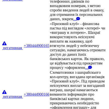
телефонних дзвінків по
випадковим номерам, з метою
спроби введення людей в оману,
для отримання їх персональних
даних, зокрем
...
«Призовий клуб» - фінансова
пастка під виглядом «лотереї» чи
«виграшу в лотерею». Шахраї
використовують неіснуючі
виплати як наживку, щоб
+380444900165
втягнути людей у небезпечну
негативная
ситуацію, намагаючись отримати
доступ до даних їхніх
банківських карток. Як правило,
це відбувається під прикриттям
процесу «оформленн
...
Схематозники з шахрайскього
кол-центру, вигадана організація
«Призовий клуб». Під приводом
неіснуючих виплат за вигаданий
виграш, шахраї намагаються
+380444900166
виманити інформацію про
негативная
банківські картки людини,
прикриваючись необхідністю
«оформлення виграшу» для