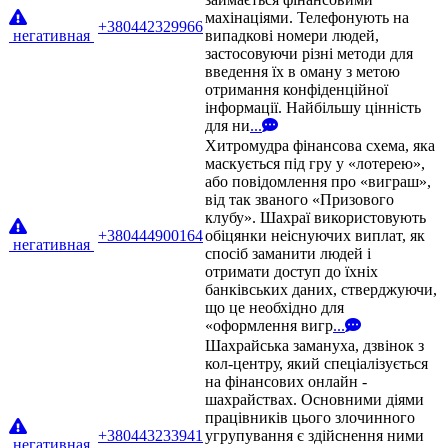
махінаціями. Телефонують на
+380442329966
негативная
випадкові номери людей,
застосовуючи різні методи для
введення їх в оману з метою
отримання конфіденційної
інформації. Найбільшу цінність
для ни
...
Хитромудра фінансова схема, яка
маскується під гру у «лотерею»,
або повідомлення про «виграш»,
від так званого «Призового
клубу». Шахраї використовують
+380444900164
обіцянки неіснуючих виплат, як
негативная
спосіб заманити людей і
отримати доступ до їхніх
банківських даних, стверджуючи,
що це необхідно для
«оформлення вигр
...
Шахрайська замануха, дзвінок з
кол-центру, який спеціалізується
на фінансових онлайн -
шахрайствах. Основними діями
працівників цього злочинного
+380443233941
угрупування є здійснення ними
негативная