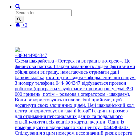
+3
Новые отзывы:
+380444904347
Схема шахрайства «Лотерея та виграш в лотерею». Це
фінансова пастка. Шахраї заманюють людей фіктивними
обіцянками виграшу, намагаючись отримати дані
банківської картки під виглядом «оформлення виграшу».
З номеру телефона 0444904347 відбувається прозвон
роботом (програється аудіо запис про виграш у сумі 390
000 гривень, потім – розмова з оператором - шахраєм).
Вони використовують психологічні прийоми, щоб
досягнути своїх злочинних цілей. Цей шахрайський кол-
центр використовує вигадані історії і скрипти розмов
для отримання персональних даних та подальшого
онлайн-зняття всіх коштів з картки жертви. Один із
номерів цього шахрайського кол-центру - 0444904347.
Спілкування з цим номером несе значний ризик втрати