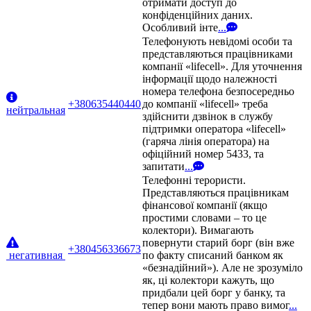
отримати доступ до
конфіденційних даних.
Особливий інте
...
Телефонують невідомі особи та
представляються працівниками
компанії «lifecell». Для уточнення
інформації щодо належності
номера телефона безпосередньо
+380635440440
до компанії «lifecell» треба
нейтральная
здійснити дзвінок в службу
підтримки оператора «lifecell»
(гаряча лінія оператора) на
офіційний номер 5433, та
запитати
...
Телефонні терористи.
Представляються працівникам
фінансової компанії (якщо
простими словами – то це
колектори). Вимагають
повернути старий борг (він вже
+380456336673
негативная
по факту списаний банком як
«безнадійний»). Але не зрозуміло
як, ці колектори кажуть, що
придбали цей борг у банку, та
тепер вони мають право вимог
...