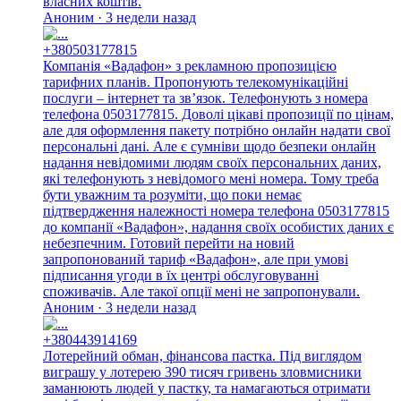
власних коштів.
Аноним · 3 недели назад
+380503177815
Компанія «Вадафон» з рекламною пропозицією
тарифних планів. Пропонують телекомунікаційні
послуги – інтернет та зв’язок. Телефонують з номера
телефона 0503177815. Доволі цікаві пропозиції по цінам,
але для оформлення пакету потрібно онлайн надати свої
персональні дані. Але є сумніви щодо безпеки онлайн
надання невідомими людям своїх персональних даних,
які телефонують з невідомого мені номера. Тому треба
бути уважним та розуміти, що поки немає
підтвердження належності номера телефона 0503177815
до компанії «Вадафон», надання своїх особистих даних є
небезпечним. Готовий перейти на новий
запропонований тариф «Вадафон», але при умові
підписання угоди в їх центрі обслуговуванні
споживачів. Але такої опції мені не запропонували.
Аноним · 3 недели назад
+380443914169
Лотерейний обман, фінансова пастка. Під виглядом
виграшу у лотерею 390 тисяч гривень зловмисники
заманюють людей у пастку, та намагаються отримати