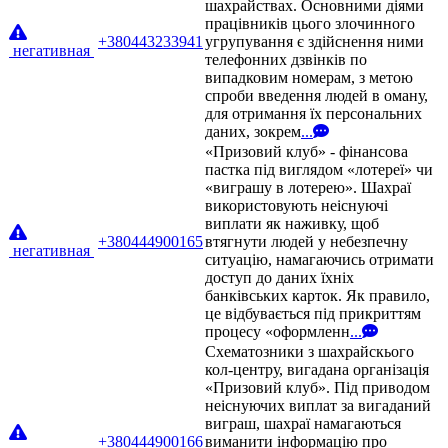
шахрайствах. Основними діями
працівників цього злочинного
+380443233941
угрупування є здійснення ними
негативная
телефонних дзвінків по
випадковим номерам, з метою
спроби введення людей в оману,
для отримання їх персональних
даних, зокрем
...
«Призовий клуб» - фінансова
пастка під виглядом «лотереї» чи
«виграшу в лотерею». Шахраї
використовують неіснуючі
виплати як наживку, щоб
+380444900165
втягнути людей у небезпечну
негативная
ситуацію, намагаючись отримати
доступ до даних їхніх
банківських карток. Як правило,
це відбувається під прикриттям
процесу «оформленн
...
Схематозники з шахрайскього
кол-центру, вигадана організація
«Призовий клуб». Під приводом
неіснуючих виплат за вигаданий
виграш, шахраї намагаються
+380444900166
виманити інформацію про