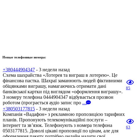
Новые телефонные номера:
+380444904347
- 3 недели назад
Схема шахрайства «Лотерея та виграш в лотерею». Це
фінансова пастка. Шахраї заманюють людей фіктивними
обіцянками виграшу, намагаючись отримати дані
85
банківської картки під виглядом «оформлення виграшу».
З номеру телефона 0444904347 відбувається прозвон
роботом (програється аудіо запис про
...
+380503177815
- 3 недели назад
Компанія «Вадафон» з рекламною пропозицією тарифних
планів. Пропонують телекомунікаційні послуги –
інтернет та зв’язок. Телефонують з номера телефона
63
0503177815. Доволі цікаві пропозиції по цінам, але для
оформлення пакету потрібно онлайн надати свої