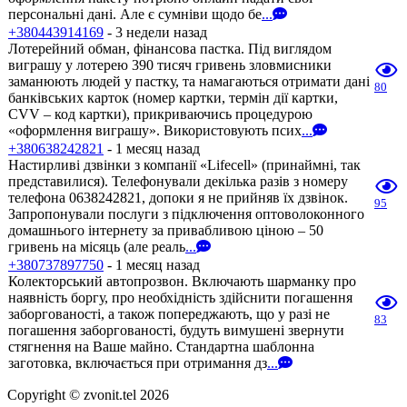
персональні дані. Але є сумніви щодо бе
...
+380443914169
- 3 недели назад
Лотерейний обман, фінансова пастка. Під виглядом
виграшу у лотерею 390 тисяч гривень зловмисники
заманюють людей у пастку, та намагаються отримати дані
80
банківських карток (номер картки, термін дії картки,
CVV – код картки), прикриваючись процедурою
«оформлення виграшу». Використовують псих
...
+380638242821
- 1 месяц назад
Настирливі дзвінки з компанії «Lifecell» (принаймні, так
представилися). Телефонували декілька разів з номеру
телефона 0638242821, допоки я не прийняв їх дзвінок.
95
Запропонували послуги з підключення оптоволоконного
домашнього інтернету за привабливою ціною – 50
гривень на місяць (але реаль
...
+380737897750
- 1 месяц назад
Колекторський автопрозвон. Включають шарманку про
наявність боргу, про необхідність здійснити погашення
заборгованості, а також попереджають, що у разі не
83
погашення заборгованості, будуть вимушені звернути
стягнення на Ваше майно. Стандартна шаблонна
заготовка, включається при отримання дз
...
Copyright © zvonit.tel 2026