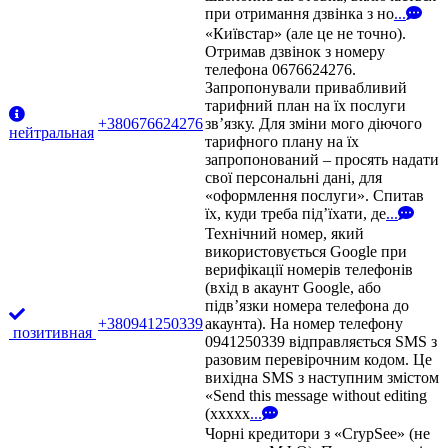
при отримання дзвінка з но
...
«Київстар» (але це не точно).
Отримав дзвінок з номеру
телефона 0676624276.
Запропонували привабливий
тарифний план на їх послуги
+380676624276
зв’язку. Для зміни мого діючого
нейтральная
тарифного плану на їх
запропонований – просять надати
свої персональні дані, для
«оформлення послуги». Спитав
їх, куди треба під’їхати, де
...
Технічний номер, який
використовується Google при
верифікації номерів телефонів
(вхід в акаунт Google, або
підв’язки номера телефона до
+380941250339
акаунта). На номер телефону
позитивная
0941250339 відправляється SMS з
разовим перевірочним кодом. Це
вихідна SMS з наступним змістом
«Send this message without editing
(xxxxx
...
Чорні кредитори з «CrypSee» (не