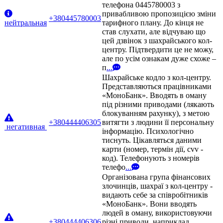
телефона 0445780003 з
привабливою пропозицією зміни
+380445780003
нейтральная
тарифного плану. До кінця не
став слухати, але відчуваю що
цей дзвінок з шахрайського кол-
центру. Підтвердити це не можу,
але по усім ознакам дуже схоже –
п
...
Шахрайське кодло з кол-центру.
Представляються працівниками
«МоноБанк». Вводять в оману
під різними приводами (лякають
блокуванням рахунку), з метою
+380444406305
витягти з людини її персональну
негативная
інформацію. Психологічно
тиснуть. Цікавляться даними
карти (номер, термін дії, cvv -
код). Телефонують з номерів
телефо
...
Організована група фінансових
злочинців, шахраї з кол-центру -
видають себе за співробітників
«МоноБанк». Вони вводять
людей в оману, використовуючи
+380444406306
різні приводи, наприклад,