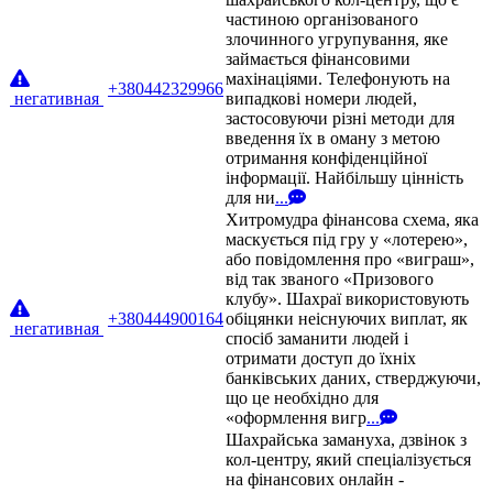
частиною організованого
злочинного угрупування, яке
займається фінансовими
махінаціями. Телефонують на
+380442329966
негативная
випадкові номери людей,
застосовуючи різні методи для
введення їх в оману з метою
отримання конфіденційної
інформації. Найбільшу цінність
для ни
...
Хитромудра фінансова схема, яка
маскується під гру у «лотерею»,
або повідомлення про «виграш»,
від так званого «Призового
клубу». Шахраї використовують
+380444900164
обіцянки неіснуючих виплат, як
негативная
спосіб заманити людей і
отримати доступ до їхніх
банківських даних, стверджуючи,
що це необхідно для
«оформлення вигр
...
Шахрайська замануха, дзвінок з
кол-центру, який спеціалізується
на фінансових онлайн -