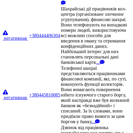
Шахрайські дії працівників кол-
центра (організоване злочинне
угрупування), фінансові шахраї.
Вони телефонують на випадкові
номери людей, використовуючи
+380444406304
всі можливі способи для
негативная
введення в оману та отримання
конфіденційних даних.
Найбільший інтерес для них
становлять персональні дані
банківської картк
...
Телефонні шахраї
представляються працівниками
фінансової компанії, які, по суті,
виконують функції колекторів.
Вони вимагають повернення
+380445810085
нібито існуючого старого боргу,
негативная
який насправді вже був визнаний
банком як «безнадійний» і
списаний. За їх словами, вони
придбали право вимоги за цим
боргом у банку
...
Дзвінок від працівника
шахрайського кол-центру, що є