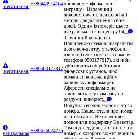
+380443914164
приводом «оформлення
негативная
виграшу». Ці злочинці
використовують психологічні
методи для досягнення своїх
цілей. Одним із номерів цього
шахрайського кол-центру 04
...
Злочинний кол-центр.
Поширеною схемою шахрайства
цього кол-центру є телефонні
дзвінки (телефонують з номеру
телефона 0503177817), які ніби
здійснюють співробітники
+380503177817
негативная
фінансових установ, щоб
виманити конфіденційну
банківську інформацію.
Аферисти спеціально не
залишають жертвам часу на
роздуми, використ
...
Получил сегодня звонок с этого
номера. Нашел отзыв про номер
на этом сайте. Не поленился,
позвонил в поддержку Киевстар.
Там подтвердили, что это не тот
+380676624276
нейтральная
номер, с которого может звонить
официальный сотрудник