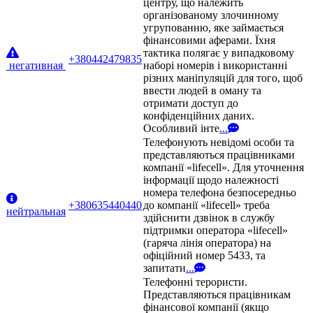
центру, що належить
організованому злочинному
угрупованню, яке займається
фінансовими аферами. Їхня
тактика полягає у випадковому
+380442479835
негативная
наборі номерів і використанні
різних маніпуляцій для того, щоб
ввести людей в оману та
отримати доступ до
конфіденційних даних.
Особливий інте
...
Телефонують невідомі особи та
представляються працівниками
компанії «lifecell». Для уточнення
інформації щодо належності
номера телефона безпосередньо
+380635440440
до компанії «lifecell» треба
нейтральная
здійснити дзвінок в службу
підтримки оператора «lifecell»
(гаряча лінія оператора) на
офіційний номер 5433, та
запитати
...
Телефонні терористи.
Представляються працівникам
фінансової компанії (якщо