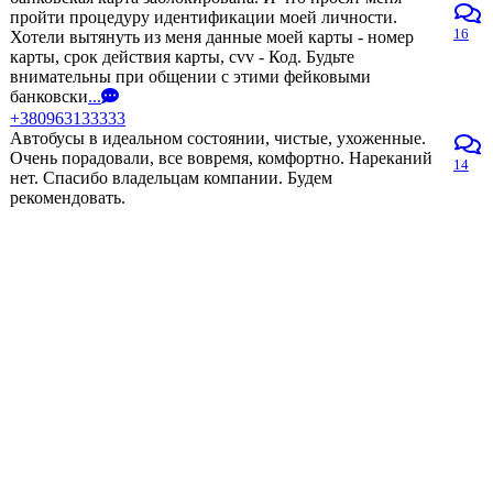
пройти процедуру идентификации моей личности.
16
Хотели вытянуть из меня данные моей карты - номер
карты, срок действия карты, cvv - Код. Будьте
внимательны при общении с этими фейковыми
банковски
...
+380963133333
Автобусы в идеальном состоянии, чистые, ухоженные.
Очень порадовали, все вовремя, комфортно. Нареканий
14
нет. Спасибо владельцам компании. Будем
рекомендовать.