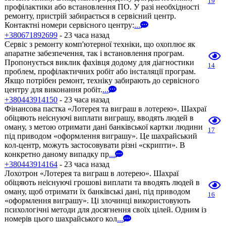
19
профілактики або встановлення ПО. У разі необхідності
ремонту, пристрій забирається в сервісний центр.
Контактні номери сервісного центру:
...
+380671892699
- 23 часа назад
Сервіс з ремонту комп'ютерної техніки, що охоплює як
апаратне забезпечення, так і встановлення програм.
Пропонується виклик фахівця додому для діагностики
14
проблем, профілактичних робіт або інсталяції програм.
Якщо потрібен ремонт, техніку забирають до сервісного
центру для виконання робіт.
...
+380443914150
- 23 часа назад
Фінансова пастка «Лотерея та виграш в лотерею». Шахраї
обіцяють неіснуючі виплати виграшу, вводять людей в
оману, з метою отримати дані банківської картки людини
17
під приводом «оформлення виграшу». Це шахрайський
кол-центр, можуть застосовувати різні «скрипти». В
конкретно даному випадку пр
...
+380443914164
- 23 часа назад
Лохотрон «Лотерея та виграш в лотерею». Шахраї
обіцяють неіснуючі грошові виплати та вводять людей в
оману, щоб отримати їх банківські дані, під приводом
16
«оформлення виграшу». Ці злочинці використовують
психологічні методи для досягнення своїх цілей. Одним із
номерів цього шахрайського кол
...