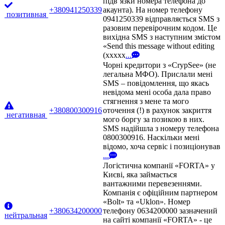
підв’язки номера телефона до
+380941250339
акаунта). На номер телефону
позитивная
0941250339 відправляється SMS з
разовим перевірочним кодом. Це
вихідна SMS з наступним змістом
«Send this message without editing
(xxxxx
...
Чорні кредитори з «CrypSee» (не
легальна МФО). Прислали мені
SMS – повідомлення, що якась
невідома мені особа дала право
стягнення з мене та мого
+380800300916
оточення (!) в рахунок закриття
негативная
мого боргу за позикою в них.
SMS надійшла з номеру телефона
0800300916. Наскільки мені
відомо, хоча сервіс і позиціонував
...
Логістична компанії «FORTA» у
Києві, яка займається
вантажними перевезеннями.
Компанія є офіційним партнером
«Bolt» та «Uklon». Номер
+380634200000
телефону 0634200000 зазначений
нейтральная
на сайті компанії «FORTA» - це