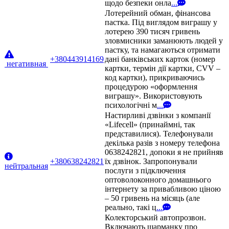
щодо безпеки онла
...
Лотерейний обман, фінансова
пастка. Під виглядом виграшу у
лотерею 390 тисяч гривень
зловмисники заманюють людей у
пастку, та намагаються отримати
+380443914169
дані банківських карток (номер
негативная
картки, термін дії картки, CVV –
код картки), прикриваючись
процедурою «оформлення
виграшу». Використовують
психологічні м
...
Настирливі дзвінки з компанії
«Lifecell» (принаймні, так
представилися). Телефонували
декілька разів з номеру телефона
0638242821, допоки я не прийняв
+380638242821
їх дзвінок. Запропонували
нейтральная
послуги з підключення
оптоволоконного домашнього
інтернету за привабливою ціною
– 50 гривень на місяць (але
реально, такі ц
...
Колекторський автопрозвон.
Включають шарманку про