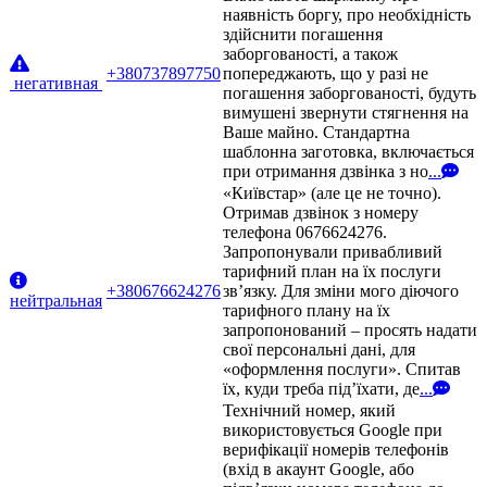
наявність боргу, про необхідність
здійснити погашення
заборгованості, а також
+380737897750
попереджають, що у разі не
негативная
погашення заборгованості, будуть
вимушені звернути стягнення на
Ваше майно. Стандартна
шаблонна заготовка, включається
при отримання дзвінка з но
...
«Київстар» (але це не точно).
Отримав дзвінок з номеру
телефона 0676624276.
Запропонували привабливий
тарифний план на їх послуги
+380676624276
зв’язку. Для зміни мого діючого
нейтральная
тарифного плану на їх
запропонований – просять надати
свої персональні дані, для
«оформлення послуги». Спитав
їх, куди треба під’їхати, де
...
Технічний номер, який
використовується Google при
верифікації номерів телефонів
(вхід в акаунт Google, або