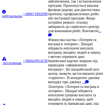
забезпечення, так і встановлення
програм. Пропонується виклик
фахівця додому для діагностики
+380671892699
проблем, профілактичних робіт
нейтральная
або інсталяції програм. Якщо
потрібен ремонт, техніку
забирають до сервісного центру
для виконання робіт. Контактні
...
Фінансова пастка «Лотерея та
виграш в лотерею». Шахраї
обіцяють неіснуючі виплати
виграшу, вводять людей в оману,
з метою отримати дані
+380443914150
банківської картки людини під
негативная
приводом «оформлення
виграшу». Це шахрайський кол-
центр, можуть застосовувати різні
«скрипти». В конкретно даному
випадку при дзвінку
...
Лохотрон «Лотерея та виграш в
лотерею». Шахраї обіцяють
неіснуючі грошові виплати та
вводять людей в оману, щоб
отримати їх банківські дані, під