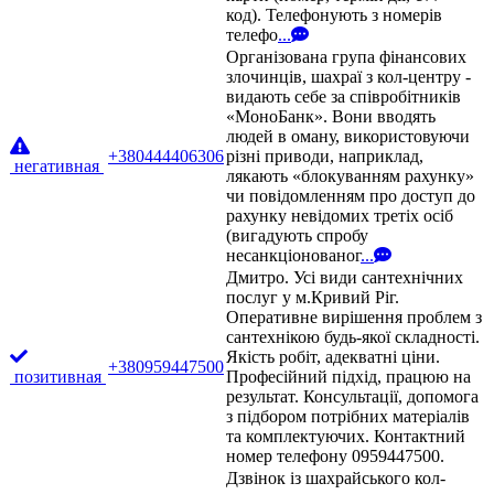
код). Телефонують з номерів
телефо
...
Організована група фінансових
злочинців, шахраї з кол-центру -
видають себе за співробітників
«МоноБанк». Вони вводять
людей в оману, використовуючи
+380444406306
різні приводи, наприклад,
негативная
лякають «блокуванням рахунку»
чи повідомленням про доступ до
рахунку невідомих третіх осіб
(вигадують спробу
несанкціонованог
...
Дмитро. Усі види сантехнічних
послуг у м.Кривий Ріг.
Оперативне вирішення проблем з
сантехнікою будь-якої складності.
Якість робіт, адекватні ціни.
+380959447500
позитивная
Професійний підхід, працюю на
результат. Консультації, допомога
з підбором потрібних матеріалів
та комплектуючих. Контактний
номер телефону 0959447500.
Дзвінок із шахрайського кол-