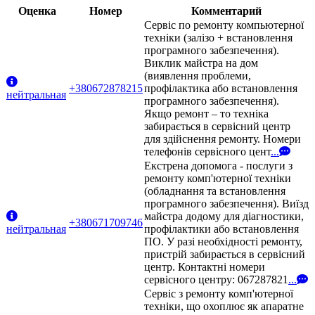
Оценка
Номер
Комментарий
Сервіс по ремонту компьютерної
техніки (залізо + встановлення
програмного забезпечення).
Виклик майстра на дом
(виявлення проблеми,
+380672878215
профілактика або встановлення
нейтральная
програмного забезпечення).
Якщо ремонт – то техніка
забирається в сервісний центр
для здійснення ремонту. Номери
телефонів сервісного цент
...
Екстрена допомога - послуги з
ремонту комп'ютерної техніки
(обладнання та встановлення
програмного забезпечення). Виїзд
майстра додому для діагностики,
+380671709746
нейтральная
профілактики або встановлення
ПО. У разі необхідності ремонту,
пристрій забирається в сервісний
центр. Контактні номери
сервісного центру: 067287821
...
Сервіс з ремонту комп'ютерної
техніки, що охоплює як апаратне