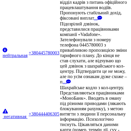
відділ кадрів з питань офіційного
працевлаштування водіїв.
Пропонують стабільний дохід,
фіксовані виплат
...
Підозрілий дзвінок,
представилися працівниками
компанії «Vadafone».
Зателефонували з номеру
телефона 0445780003 з
привабливою пропозицією зміни
+380445780003
нейтральная
тарифного плану. До кінця не
став слухати, але відчуваю що
цей дзвінок з шахрайського кол-
центру. Підтвердити це не можу,
але по усім ознакам дуже схоже –
п
...
Шахрайське кодло з кол-центру.
Представляються працівниками
«МоноБанк». Вводять в оману
під різними приводами (лякають
блокуванням рахунку), з метою
+380444406305
витягти з людини її персональну
негативная
інформацію. Психологічно
тиснуть. Цікавляться даними
карти (номер, термін дії, cvv -