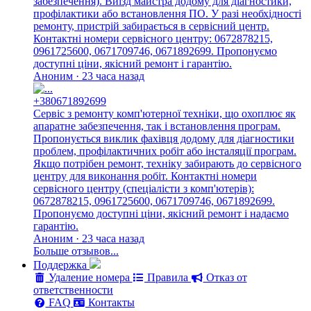
забезпечення). Виїзд майстра додому для діагностики,
профілактики або встановлення ПО. У разі необхідності
ремонту, пристрій забирається в сервісний центр.
Контактні номери сервісного центру: 0672878215,
0961725600, 0671709746, 0671892699. Пропонуємо
доступні ціни, якісний ремонт і гарантію.
Аноним · 23 часа назад
+380671892699
Сервіс з ремонту комп'ютерної техніки, що охоплює як
апаратне забезпечення, так і встановлення програм.
Пропонується виклик фахівця додому для діагностики
проблем, профілактичних робіт або інсталяції програм.
Якщо потрібен ремонт, техніку забирають до сервісного
центру для виконання робіт. Контактні номери
сервісного центру (спеціалісти з комп'ютерів):
0672878215, 0961725600, 0671709746, 0671892699.
Пропонуємо доступні ціни, якісний ремонт і надаємо
гарантію.
Аноним · 23 часа назад
Больше отзывов...
Поддержка
Удаление номера
Правила
Отказ от
ответственности
FAQ
Контакты