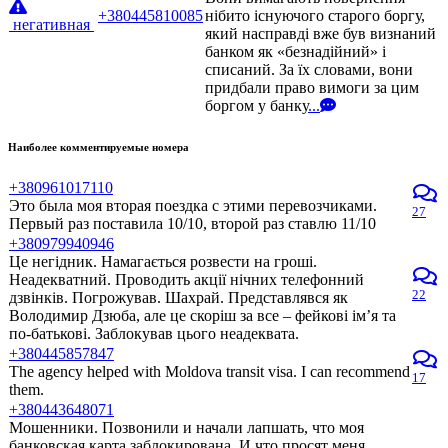
+380445810085
нібито існуючого старого боргу,
негативная
який насправді вже був визнаний
банком як «безнадійний» і
списаний. За їх словами, вони
придбали право вимоги за цим
боргом у банку
...
Наиболее комментируемые номера
+380961017110
Это была моя вторая поездка с этими перевозчиками.
27
Первый раз поставила 10/10, второй раз ставлю 11/10
+380979940946
Це негідник. Намагається розвести на гроші.
Неадекватний. Проводить акції нічних телефонний
22
дзвінків. Погрожував. Шахрай. Представлявся як
Володимир Дзюба, але це скоріш за все – фейкові ім’я та
по-батькові. Заблокував цього неадеквата.
+380445857847
The agency helped with Moldova transit visa. I can recommend
17
them.
+380443648071
Мошенники. Позвонили и начали лапшать, что моя
банковская карта заблокирована. И что просят меня