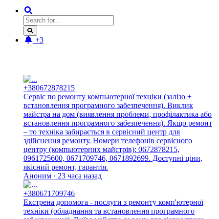
+3
Новые отзывы:
+380672878215
Сервіс по ремонту компьютерної техніки (залізо +
встановлення програмного забезпечення). Виклик
майстра на дом (виявлення проблеми, профілактика або
встановлення програмного забезпечення). Якщо ремонт
– то техніка забирається в сервісний центр для
здійснення ремонту. Номери телефонів сервісного
центру (компьютерних майстрів): 0672878215,
0961725600, 0671709746, 0671892699. Доступні ціни,
якісний ремонт, гарантія.
Аноним · 23 часа назад
+380671709746
Екстрена допомога - послуги з ремонту комп'ютерної
техніки (обладнання та встановлення програмного