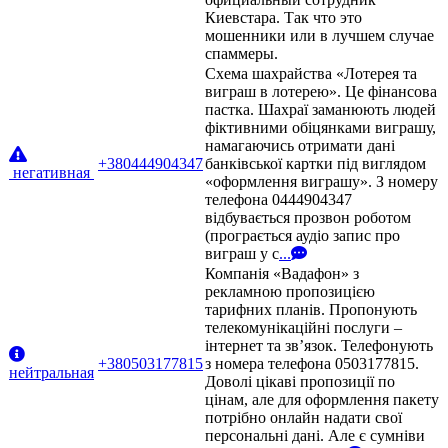
Киевстара. Так что это
мошенники или в лучшем случае
спаммеры.
Схема шахрайства «Лотерея та
виграш в лотерею». Це фінансова
пастка. Шахраї заманюють людей
фіктивними обіцянками виграшу,
намагаючись отримати дані
+380444904347
банківської картки під виглядом
негативная
«оформлення виграшу». З номеру
телефона 0444904347
відбувається прозвон роботом
(програється аудіо запис про
виграш у с
...
Компанія «Вадафон» з
рекламною пропозицією
тарифних планів. Пропонують
телекомунікаційні послуги –
інтернет та зв’язок. Телефонують
+380503177815
з номера телефона 0503177815.
нейтральная
Доволі цікаві пропозиції по
цінам, але для оформлення пакету
потрібно онлайн надати свої
персональні дані. Але є сумніви