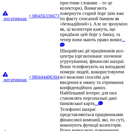
простими словами – то це
колектори). Вимагають
повернути старий борг (він вже
+380456336673
негативная
по факту списаний банком як
«безнадійний»). Але не зрозуміло
як, ці колектори кажуть, що
придбали цей борг у банку, та
тепер вони мають право вимог
...
Шахрайські дії працівників кол-
центра (організоване злочинне
угрупування), фінансові шахраї.
Вони телефонують на випадкові
номери людей, використовуючи
+380444406304
всі можливі способи для
негативная
введення в оману та отримання
конфіденційних даних.
Найбільший інтерес для них
становлять персональні дані
банківської картк
...
Телефонні шахраї
представляються працівниками
фінансової компанії, які, по суті,
виконують функції колекторів.
Вони вимагають повернення