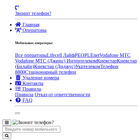
Звонит телефон?
Главная
Операторы
Мобильные операторы:
Все операторы
Lifecell Лайф
PEOPLEnet
Vodafone MTC
Vodafone МТС (Джинс)
Интертелеком
Киевстар
Киевстар
(Билайн)
Киевстар (Диджус)
Укртелеком
Телефон
8800
Стационарный телефон
Удаление номера
Контакты
Правила
Правила
Отказ от ответственности
FAQ