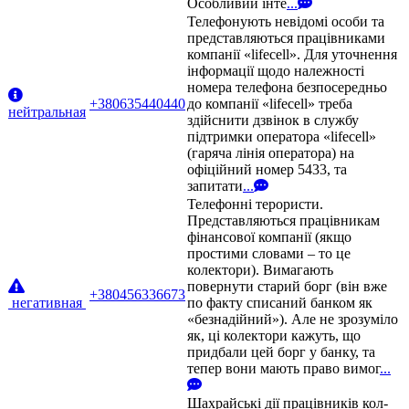
Особливий інте
...
Телефонують невідомі особи та
представляються працівниками
компанії «lifecell». Для уточнення
інформації щодо належності
номера телефона безпосередньо
+380635440440
до компанії «lifecell» треба
нейтральная
здійснити дзвінок в службу
підтримки оператора «lifecell»
(гаряча лінія оператора) на
офіційний номер 5433, та
запитати
...
Телефонні терористи.
Представляються працівникам
фінансової компанії (якщо
простими словами – то це
колектори). Вимагають
повернути старий борг (він вже
+380456336673
негативная
по факту списаний банком як
«безнадійний»). Але не зрозуміло
як, ці колектори кажуть, що
придбали цей борг у банку, та
тепер вони мають право вимог
...
Шахрайські дії працівників кол-