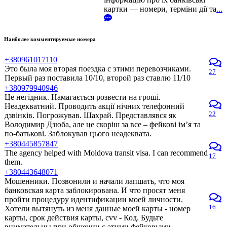
картки — номери, терміни дії та
...
Наиболее комментируемые номера
+380961017110
Это была моя вторая поездка с этими перевозчиками.
27
Первый раз поставила 10/10, второй раз ставлю 11/10
+380979940946
Це негідник. Намагається розвести на гроші.
Неадекватний. Проводить акції нічних телефонний
22
дзвінків. Погрожував. Шахрай. Представлявся як
Володимир Дзюба, але це скоріш за все – фейкові ім’я та
по-батькові. Заблокував цього неадеквата.
+380445857847
The agency helped with Moldova transit visa. I can recommend
17
them.
+380443648071
Мошенники. Позвонили и начали лапшать, что моя
банковская карта заблокирована. И что просят меня
пройти процедуру идентификации моей личности.
16
Хотели вытянуть из меня данные моей карты - номер
карты, срок действия карты, cvv - Код. Будьте
внимательны при общении с этими фейковыми