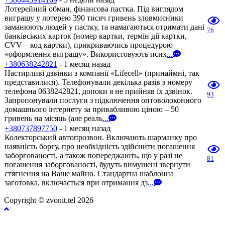
Лотерейний обман, фінансова пастка. Під виглядом
виграшу у лотерею 390 тисяч гривень зловмисники
заманюють людей у пастку, та намагаються отримати дані
76
банківських карток (номер картки, термін дії картки,
CVV – код картки), прикриваючись процедурою
«оформлення виграшу». Використовують псих
...
+380638242821
- 1 месяц назад
Настирливі дзвінки з компанії «Lifecell» (принаймні, так
представилися). Телефонували декілька разів з номеру
телефона 0638242821, допоки я не прийняв їх дзвінок.
93
Запропонували послуги з підключення оптоволоконного
домашнього інтернету за привабливою ціною – 50
гривень на місяць (але реаль
...
+380737897750
- 1 месяц назад
Колекторський автопрозвон. Включають шарманку про
наявність боргу, про необхідність здійснити погашення
заборгованості, а також попереджають, що у разі не
81
погашення заборгованості, будуть вимушені звернути
стягнення на Ваше майно. Стандартна шаблонна
заготовка, включається при отримання дз
...
Copyright © zvonit.tel 2026