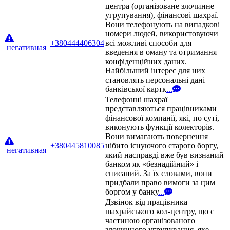
центра (організоване злочинне
угрупування), фінансові шахраї.
Вони телефонують на випадкові
номери людей, використовуючи
+380444406304
всі можливі способи для
негативная
введення в оману та отримання
конфіденційних даних.
Найбільший інтерес для них
становлять персональні дані
банківської картк
...
Телефонні шахраї
представляються працівниками
фінансової компанії, які, по суті,
виконують функції колекторів.
Вони вимагають повернення
+380445810085
нібито існуючого старого боргу,
негативная
який насправді вже був визнаний
банком як «безнадійний» і
списаний. За їх словами, вони
придбали право вимоги за цим
боргом у банку
...
Дзвінок від працівника
шахрайського кол-центру, що є
частиною організованого
злочинного угрупування, яке