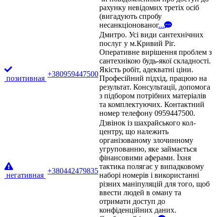
рахунку невідомих третіх осіб
(вигадують спробу
несанкціонованог
...
Дмитро. Усі види сантехнічних
послуг у м.Кривий Ріг.
Оперативне вирішення проблем з
сантехнікою будь-якої складності.
Якість робіт, адекватні ціни.
+380959447500
позитивная
Професійний підхід, працюю на
результат. Консультації, допомога
з підбором потрібних матеріалів
та комплектуючих. Контактний
номер телефону 0959447500.
Дзвінок із шахрайського кол-
центру, що належить
організованому злочинному
угрупованню, яке займається
фінансовими аферами. Їхня
тактика полягає у випадковому
+380442479835
негативная
наборі номерів і використанні
різних маніпуляцій для того, щоб
ввести людей в оману та
отримати доступ до
конфіденційних даних.