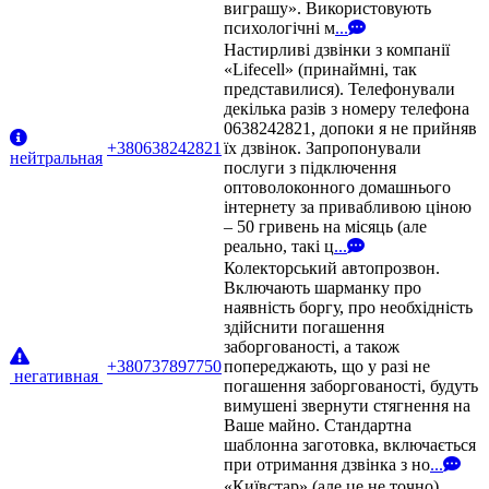
виграшу». Використовують
психологічні м
...
Настирливі дзвінки з компанії
«Lifecell» (принаймні, так
представилися). Телефонували
декілька разів з номеру телефона
0638242821, допоки я не прийняв
+380638242821
їх дзвінок. Запропонували
нейтральная
послуги з підключення
оптоволоконного домашнього
інтернету за привабливою ціною
– 50 гривень на місяць (але
реально, такі ц
...
Колекторський автопрозвон.
Включають шарманку про
наявність боргу, про необхідність
здійснити погашення
заборгованості, а також
+380737897750
попереджають, що у разі не
негативная
погашення заборгованості, будуть
вимушені звернути стягнення на
Ваше майно. Стандартна
шаблонна заготовка, включається
при отримання дзвінка з но
...
«Київстар» (але це не точно).