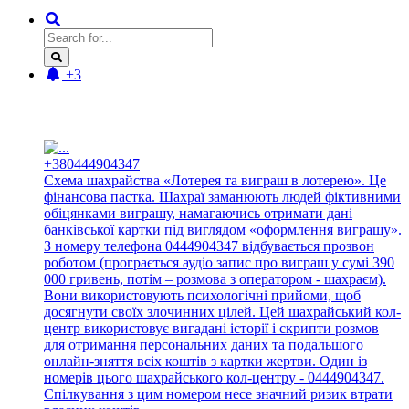
+3
Новые отзывы:
+380444904347
Схема шахрайства «Лотерея та виграш в лотерею». Це
фінансова пастка. Шахраї заманюють людей фіктивними
обіцянками виграшу, намагаючись отримати дані
банківської картки під виглядом «оформлення виграшу».
З номеру телефона 0444904347 відбувається прозвон
роботом (програється аудіо запис про виграш у сумі 390
000 гривень, потім – розмова з оператором - шахраєм).
Вони використовують психологічні прийоми, щоб
досягнути своїх злочинних цілей. Цей шахрайський кол-
центр використовує вигадані історії і скрипти розмов
для отримання персональних даних та подальшого
онлайн-зняття всіх коштів з картки жертви. Один із
номерів цього шахрайського кол-центру - 0444904347.
Спілкування з цим номером несе значний ризик втрати