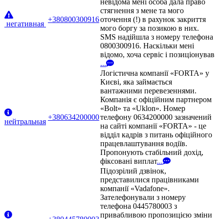
невідома мені особа дала право
стягнення з мене та мого
+380800300916
оточення (!) в рахунок закриття
негативная
мого боргу за позикою в них.
SMS надійшла з номеру телефона
0800300916. Наскільки мені
відомо, хоча сервіс і позиціонував
...
Логістична компанії «FORTA» у
Києві, яка займається
вантажними перевезеннями.
Компанія є офіційним партнером
«Bolt» та «Uklon». Номер
+380634200000
телефону 0634200000 зазначений
нейтральная
на сайті компанії «FORTA» - це
відділ кадрів з питань офіційного
працевлаштування водіїв.
Пропонують стабільний дохід,
фіксовані виплат
...
Підозрілий дзвінок,
представилися працівниками
компанії «Vadafone».
Зателефонували з номеру
телефона 0445780003 з
привабливою пропозицією зміни