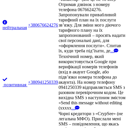
Отримав дзвінок з номеру
телефона 0676624276.
Запропонували привабливий
тарифний план на їх послуги
+380676624276
зв’язку. Для зміни мого діючого
нейтральная
тарифного плану на їх
запропонований – просять надати
свої персональні дані, для
«оформлення послуги». Спитав
їх, куди треба під’їхати, де
...
Технічний номер, який
використовується Google при
верифікації номерів телефонів
(вхід в акаунт Google, або
підв’язки номера телефона до
+380941250339
акаунта). На номер телефону
позитивная
0941250339 відправляється SMS з
разовим перевірочним кодом. Це
вихідна SMS з наступним змістом
«Send this message without editing
(xxxxx
...
Чорні кредитори з «CrypSee» (не
легальна МФО). Прислали мені
SMS – повідомлення, що якась