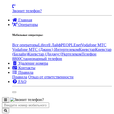
Звонит телефон?
Главная
Операторы
Мобильные операторы:
Все операторы
Lifecell Лайф
PEOPLEnet
Vodafone MTC
Vodafone МТС (Джинс)
Интертелеком
Киевстар
Киевстар
(Билайн)
Киевстар (Диджус)
Укртелеком
Телефон
8800
Стационарный телефон
Удаление номера
Контакты
Правила
Правила
Отказ от ответственности
FAQ