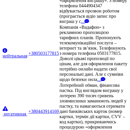
«оформлення виграшу». З номеру
телефона 0444904347
відбувається прозвон роботом
(програється аудіо запис про
виграш у с
...
Компанія «Вадафон» з
рекламною пропозицією
тарифних планів. Пропонують
телекомунікаційні послуги –
інтернет та зв’язок. Телефонують
+380503177815
з номера телефона 0503177815.
нейтральная
Доволі цікаві пропозиції по
цінам, але для оформлення пакету
потрібно онлайн надати свої
персональні дані. Але є сумніви
щодо безпеки онла
...
Лотерейний обман, фінансова
пастка. Під виглядом виграшу у
лотерею 390 тисяч гривень
зловмисники заманюють людей у
пастку, та намагаються отримати
+380443914169
дані банківських карток (номер
негативная
картки, термін дії картки, CVV –
код картки), прикриваючись
процедурою «оформлення