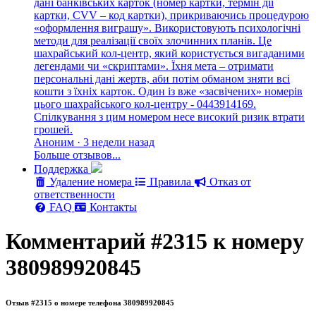
дані банківських карток (номер картки, термін дії
картки, CVV – код картки), прикриваючись процедурою
«оформлення виграшу». Використовують психологічні
методи для реалізації своїх злочинних планів. Це
шахрайський кол-центр, який користується вигаданими
легендами чи «скриптами». Їхня мета – отримати
персональні дані жертв, аби потім обманом зняти всі
кошти з їхніх карток. Один із вже «засвічених» номерів
цього шахрайського кол-центру - 0443914169.
Спілкування з цим номером несе високий ризик втрати
грошей.
Аноним · 3 недели назад
Больше отзывов...
Поддержка
Удаление номера
Правила
Отказ от
ответственности
FAQ
Контакты
Комментарий #2315 к номеру
380989920845
Отзыв #2315 о номере телефона 380989920845