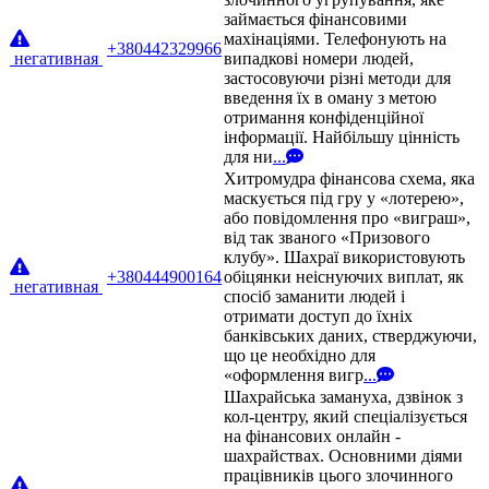
займається фінансовими
махінаціями. Телефонують на
+380442329966
негативная
випадкові номери людей,
застосовуючи різні методи для
введення їх в оману з метою
отримання конфіденційної
інформації. Найбільшу цінність
для ни
...
Хитромудра фінансова схема, яка
маскується під гру у «лотерею»,
або повідомлення про «виграш»,
від так званого «Призового
клубу». Шахраї використовують
+380444900164
обіцянки неіснуючих виплат, як
негативная
спосіб заманити людей і
отримати доступ до їхніх
банківських даних, стверджуючи,
що це необхідно для
«оформлення вигр
...
Шахрайська замануха, дзвінок з
кол-центру, який спеціалізується
на фінансових онлайн -
шахрайствах. Основними діями
працівників цього злочинного