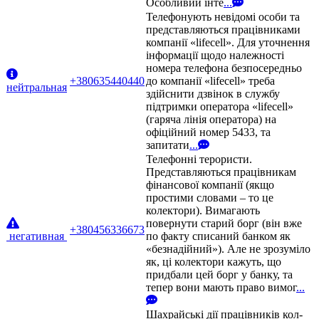
Особливий інте
...
Телефонують невідомі особи та
представляються працівниками
компанії «lifecell». Для уточнення
інформації щодо належності
номера телефона безпосередньо
+380635440440
до компанії «lifecell» треба
нейтральная
здійснити дзвінок в службу
підтримки оператора «lifecell»
(гаряча лінія оператора) на
офіційний номер 5433, та
запитати
...
Телефонні терористи.
Представляються працівникам
фінансової компанії (якщо
простими словами – то це
колектори). Вимагають
повернути старий борг (він вже
+380456336673
негативная
по факту списаний банком як
«безнадійний»). Але не зрозуміло
як, ці колектори кажуть, що
придбали цей борг у банку, та
тепер вони мають право вимог
...
Шахрайські дії працівників кол-