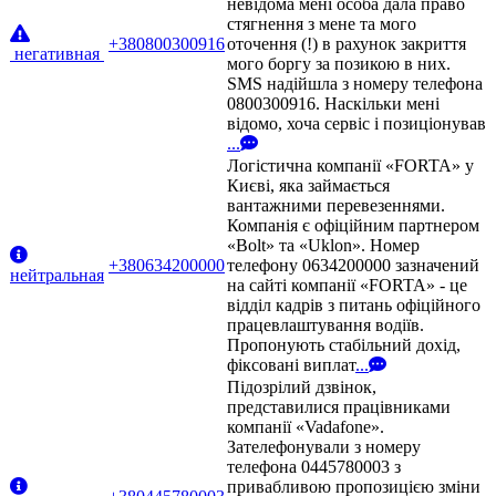
невідома мені особа дала право
стягнення з мене та мого
+380800300916
оточення (!) в рахунок закриття
негативная
мого боргу за позикою в них.
SMS надійшла з номеру телефона
0800300916. Наскільки мені
відомо, хоча сервіс і позиціонував
...
Логістична компанії «FORTA» у
Києві, яка займається
вантажними перевезеннями.
Компанія є офіційним партнером
«Bolt» та «Uklon». Номер
+380634200000
телефону 0634200000 зазначений
нейтральная
на сайті компанії «FORTA» - це
відділ кадрів з питань офіційного
працевлаштування водіїв.
Пропонують стабільний дохід,
фіксовані виплат
...
Підозрілий дзвінок,
представилися працівниками
компанії «Vadafone».
Зателефонували з номеру
телефона 0445780003 з
привабливою пропозицією зміни