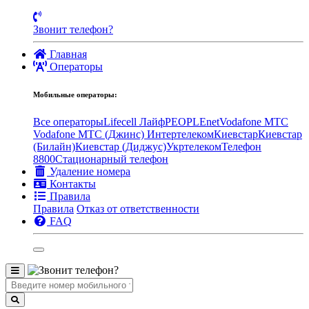
Звонит телефон?
Главная
Операторы
Мобильные операторы:
Все операторы
Lifecell Лайф
PEOPLEnet
Vodafone MTC
Vodafone МТС (Джинс)
Интертелеком
Киевстар
Киевстар
(Билайн)
Киевстар (Диджус)
Укртелеком
Телефон
8800
Стационарный телефон
Удаление номера
Контакты
Правила
Правила
Отказ от ответственности
FAQ