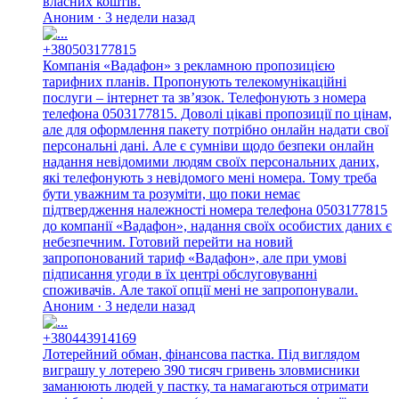
власних коштів.
Аноним · 3 недели назад
+380503177815
Компанія «Вадафон» з рекламною пропозицією
тарифних планів. Пропонують телекомунікаційні
послуги – інтернет та зв’язок. Телефонують з номера
телефона 0503177815. Доволі цікаві пропозиції по цінам,
але для оформлення пакету потрібно онлайн надати свої
персональні дані. Але є сумніви щодо безпеки онлайн
надання невідомими людям своїх персональних даних,
які телефонують з невідомого мені номера. Тому треба
бути уважним та розуміти, що поки немає
підтвердження належності номера телефона 0503177815
до компанії «Вадафон», надання своїх особистих даних є
небезпечним. Готовий перейти на новий
запропонований тариф «Вадафон», але при умові
підписання угоди в їх центрі обслуговуванні
споживачів. Але такої опції мені не запропонували.
Аноним · 3 недели назад
+380443914169
Лотерейний обман, фінансова пастка. Під виглядом
виграшу у лотерею 390 тисяч гривень зловмисники
заманюють людей у пастку, та намагаються отримати