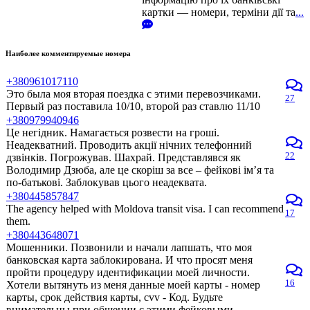
картки — номери, терміни дії та
...
Наиболее комментируемые номера
+380961017110
Это была моя вторая поездка с этими перевозчиками.
27
Первый раз поставила 10/10, второй раз ставлю 11/10
+380979940946
Це негідник. Намагається розвести на гроші.
Неадекватний. Проводить акції нічних телефонний
22
дзвінків. Погрожував. Шахрай. Представлявся як
Володимир Дзюба, але це скоріш за все – фейкові ім’я та
по-батькові. Заблокував цього неадеквата.
+380445857847
The agency helped with Moldova transit visa. I can recommend
17
them.
+380443648071
Мошенники. Позвонили и начали лапшать, что моя
банковская карта заблокирована. И что просят меня
пройти процедуру идентификации моей личности.
16
Хотели вытянуть из меня данные моей карты - номер
карты, срок действия карты, cvv - Код. Будьте
внимательны при общении с этими фейковыми