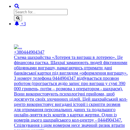
+3
Новые отзывы:
+380444904347
Схема шахрайства «Лотерея та виграш в лотерею». Це
фінансова пастка. Шахраї заманюють людей фіктивними
обіцянками виграшу, намагаючись отримати дані
банківської картки під виглядом «оформлення виграшу».
З номеру телефона 0444904347 відбувається прозвон
роботом (програється аудіо запис про виграш у сумі 390
000 гривень, потім – розмова з оператором - шахраєм).
Вони використовують психологічні прийоми, щоб
досягнути своїх злочинних цілей. Цей шахрайський кол-
центр використовує вигадані історії і скрипти розмов
для отримання персональних даних та подальшого
онлайн-зняття всіх коштів з картки жертви. Один із
номерів цього шахрайського кол-центру - 0444904347.
Спілкування з цим номером несе значний ризик втрати