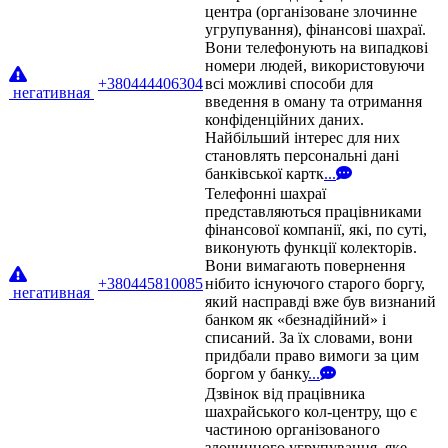
центра (організоване злочинне
угрупування), фінансові шахраї.
Вони телефонують на випадкові
номери людей, використовуючи
+380444406304
всі можливі способи для
негативная
введення в оману та отримання
конфіденційних даних.
Найбільший інтерес для них
становлять персональні дані
банківської картк
...
Телефонні шахраї
представляються працівниками
фінансової компанії, які, по суті,
виконують функції колекторів.
Вони вимагають повернення
+380445810085
нібито існуючого старого боргу,
негативная
який насправді вже був визнаний
банком як «безнадійний» і
списаний. За їх словами, вони
придбали право вимоги за цим
боргом у банку
...
Дзвінок від працівника
шахрайського кол-центру, що є
частиною організованого
злочинного угрупування, яке