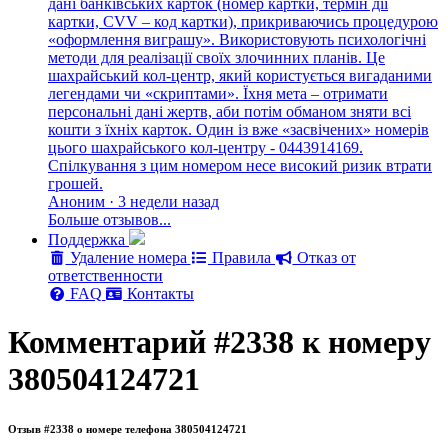
дані банківських карток (номер картки, термін дії
картки, CVV – код картки), прикриваючись процедурою
«оформлення виграшу». Використовують психологічні
методи для реалізації своїх злочинних планів. Це
шахрайський кол-центр, який користується вигаданими
легендами чи «скриптами». Їхня мета – отримати
персональні дані жертв, аби потім обманом зняти всі
кошти з їхніх карток. Один із вже «засвічених» номерів
цього шахрайського кол-центру - 0443914169.
Спілкування з цим номером несе високий ризик втрати
грошей.
Аноним · 3 недели назад
Больше отзывов...
Поддержка
Удаление номера
Правила
Отказ от
ответственности
FAQ
Контакты
Комментарий #2338 к номеру
380504124721
Отзыв #2338 о номере телефона 380504124721