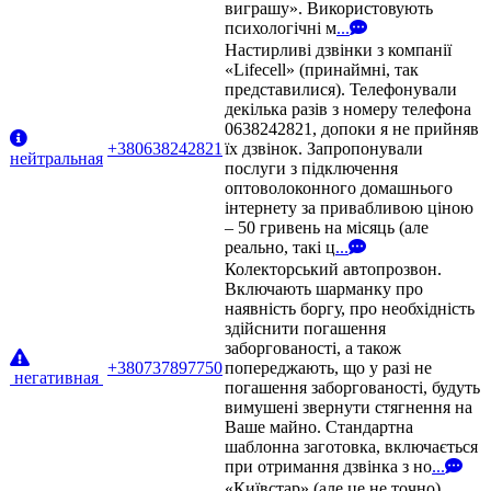
виграшу». Використовують
психологічні м
...
Настирливі дзвінки з компанії
«Lifecell» (принаймні, так
представилися). Телефонували
декілька разів з номеру телефона
0638242821, допоки я не прийняв
+380638242821
їх дзвінок. Запропонували
нейтральная
послуги з підключення
оптоволоконного домашнього
інтернету за привабливою ціною
– 50 гривень на місяць (але
реально, такі ц
...
Колекторський автопрозвон.
Включають шарманку про
наявність боргу, про необхідність
здійснити погашення
заборгованості, а також
+380737897750
попереджають, що у разі не
негативная
погашення заборгованості, будуть
вимушені звернути стягнення на
Ваше майно. Стандартна
шаблонна заготовка, включається
при отримання дзвінка з но
...
«Київстар» (але це не точно).