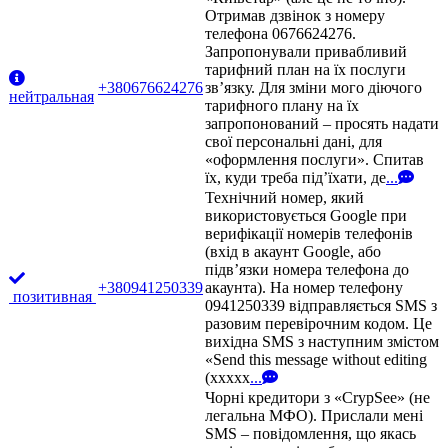
Отримав дзвінок з номеру
телефона 0676624276.
Запропонували привабливий
тарифний план на їх послуги
+380676624276
зв’язку. Для зміни мого діючого
нейтральная
тарифного плану на їх
запропонований – просять надати
свої персональні дані, для
«оформлення послуги». Спитав
їх, куди треба під’їхати, де
...
Технічний номер, який
використовується Google при
верифікації номерів телефонів
(вхід в акаунт Google, або
підв’язки номера телефона до
+380941250339
акаунта). На номер телефону
позитивная
0941250339 відправляється SMS з
разовим перевірочним кодом. Це
вихідна SMS з наступним змістом
«Send this message without editing
(xxxxx
...
Чорні кредитори з «CrypSee» (не
легальна МФО). Прислали мені
SMS – повідомлення, що якась