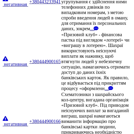
+380443233941
угрупування є здійснення ними
негативная
телефонних дзвінків по
випадковим номерам, з метою
спроби введення людей в оману,
для отримання їх персональних
даних, зокрем
...
«Призовий клуб» - фінансова
пастка під виглядом «лотереї» чи
«виграшу в лотерею». Шахраї
використовують неіснуючі
виплати як наживку, щоб
+380444900165
втягнути людей у небезпечну
негативная
ситуацію, намагаючись отримати
доступ до даних їхніх
банківських карток. Як правило,
це відбувається під прикриттям
процесу «оформленн
...
Схематозники з шахрайскього
кол-центру, вигадана організація
«Призовий клуб». Під приводом
неіснуючих виплат за вигаданий
виграш, шахраї намагаються
+380444900166
виманити інформацію про
негативная
банківські картки людини,
прикриваючись необхідністю