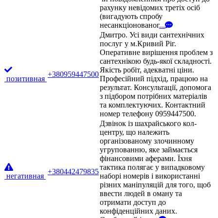
рахунку невідомих третіх осіб
(вигадують спробу
несанкціонованог
...
Дмитро. Усі види сантехнічних
послуг у м.Кривий Ріг.
Оперативне вирішення проблем з
сантехнікою будь-якої складності.
Якість робіт, адекватні ціни.
+380959447500
позитивная
Професійний підхід, працюю на
результат. Консультації, допомога
з підбором потрібних матеріалів
та комплектуючих. Контактний
номер телефону 0959447500.
Дзвінок із шахрайського кол-
центру, що належить
організованому злочинному
угрупованню, яке займається
фінансовими аферами. Їхня
тактика полягає у випадковому
+380442479835
негативная
наборі номерів і використанні
різних маніпуляцій для того, щоб
ввести людей в оману та
отримати доступ до
конфіденційних даних.