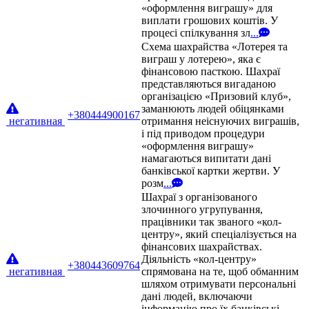
«оформлення виграшу» для
виплати грошових коштів. У
процесі спілкування зл
...
Схема шахрайства «Лотерея та
виграш у лотерею», яка є
фінансовою пасткою. Шахраї
представляються вигаданою
організацією «Призовий клуб»,
заманюють людей обіцянками
+380444900167
негативная
отримання неіснуючих виграшів,
і під приводом процедури
«оформлення виграшу»
намагаються випитати дані
банківської картки жертви. У
розм
...
Шахраї з організованого
злочинного угрупування,
працівники так званого «кол-
центру», який спеціалізується на
фінансових шахрайствах.
Діяльність «кол-центру»
+380443609764
негативная
спрямована на те, щоб обманним
шляхом отримувати персональні
дані людей, включаючи
інформацію про їх банківські