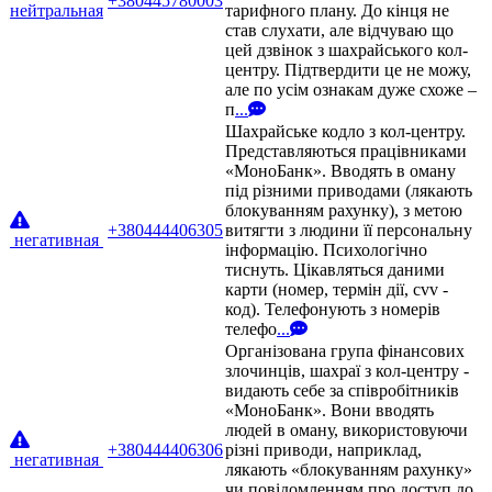
+380445780003
нейтральная
тарифного плану. До кінця не
став слухати, але відчуваю що
цей дзвінок з шахрайського кол-
центру. Підтвердити це не можу,
але по усім ознакам дуже схоже –
п
...
Шахрайське кодло з кол-центру.
Представляються працівниками
«МоноБанк». Вводять в оману
під різними приводами (лякають
блокуванням рахунку), з метою
+380444406305
витягти з людини її персональну
негативная
інформацію. Психологічно
тиснуть. Цікавляться даними
карти (номер, термін дії, cvv -
код). Телефонують з номерів
телефо
...
Організована група фінансових
злочинців, шахраї з кол-центру -
видають себе за співробітників
«МоноБанк». Вони вводять
людей в оману, використовуючи
+380444406306
різні приводи, наприклад,
негативная
лякають «блокуванням рахунку»
чи повідомленням про доступ до