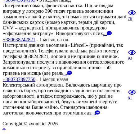
Лотерейний обман, фінансова пастка. Під виглядом
виграшу у лотерею 390 тисяч гривень зловмисники
заманюють людей у пастку, та намагаються отримати дані
76
банківських карток (номер картки, термін дії картки,
CVV – код картки), прикриваючись процедурою
«оформлення виграшу». Використовують псих
...
+380638242821
- 1 месяц назад
Настирливі дзвінки з компанії «Lifecell» (принаймні, так
представилися). Телефонували декілька разів з номеру
телефона 0638242821, допоки я не прийняв їх дзвінок.
93
Запропонували послуги з підключення оптоволоконного
домашнього інтернету за привабливою ціною – 50
гривень на місяць (але реаль
...
+380737897750
- 1 месяц назад
Колекторський автопрозвон. Включають шарманку про
наявність боргу, про необхідність здійснити погашення
заборгованості, а також попереджають, що у разі не
81
погашення заборгованості, будуть вимушені звернути
стягнення на Ваше майно. Стандартна шаблонна
заготовка, включається при отримання дз
...
Copyright © zvonit.tel 2026