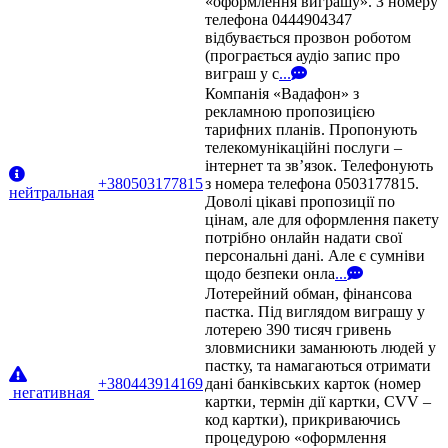
«оформлення виграшу». З номеру
телефона 0444904347
відбувається прозвон роботом
(програється аудіо запис про
виграш у с
...
Компанія «Вадафон» з
рекламною пропозицією
тарифних планів. Пропонують
телекомунікаційні послуги –
інтернет та зв’язок. Телефонують
+380503177815
з номера телефона 0503177815.
нейтральная
Доволі цікаві пропозиції по
цінам, але для оформлення пакету
потрібно онлайн надати свої
персональні дані. Але є сумніви
щодо безпеки онла
...
Лотерейний обман, фінансова
пастка. Під виглядом виграшу у
лотерею 390 тисяч гривень
зловмисники заманюють людей у
пастку, та намагаються отримати
+380443914169
дані банківських карток (номер
негативная
картки, термін дії картки, CVV –
код картки), прикриваючись
процедурою «оформлення