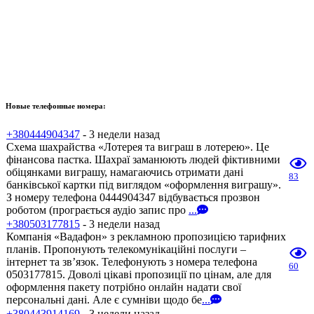
Новые телефонные номера:
+380444904347
- 3 недели назад
Схема шахрайства «Лотерея та виграш в лотерею». Це
фінансова пастка. Шахраї заманюють людей фіктивними
обіцянками виграшу, намагаючись отримати дані
83
банківської картки під виглядом «оформлення виграшу».
З номеру телефона 0444904347 відбувається прозвон
роботом (програється аудіо запис про
...
+380503177815
- 3 недели назад
Компанія «Вадафон» з рекламною пропозицією тарифних
планів. Пропонують телекомунікаційні послуги –
інтернет та зв’язок. Телефонують з номера телефона
60
0503177815. Доволі цікаві пропозиції по цінам, але для
оформлення пакету потрібно онлайн надати свої
персональні дані. Але є сумніви щодо бе
...
+380443914169
- 3 недели назад