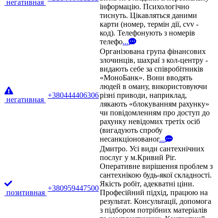
негативная
інформацію. Психологічно
тиснуть. Цікавляться даними
карти (номер, термін дії, cvv -
код). Телефонують з номерів
телефо
...
Організована група фінансових
злочинців, шахраї з кол-центру -
видають себе за співробітників
«МоноБанк». Вони вводять
людей в оману, використовуючи
+380444406306
різні приводи, наприклад,
негативная
лякають «блокуванням рахунку»
чи повідомленням про доступ до
рахунку невідомих третіх осіб
(вигадують спробу
несанкціонованог
...
Дмитро. Усі види сантехнічних
послуг у м.Кривий Ріг.
Оперативне вирішення проблем з
сантехнікою будь-якої складності.
Якість робіт, адекватні ціни.
+380959447500
позитивная
Професійний підхід, працюю на
результат. Консультації, допомога
з підбором потрібних матеріалів