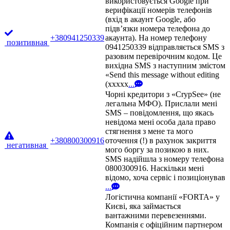
використовується Google при
верифікації номерів телефонів
(вхід в акаунт Google, або
підв’язки номера телефона до
+380941250339
акаунта). На номер телефону
позитивная
0941250339 відправляється SMS з
разовим перевірочним кодом. Це
вихідна SMS з наступним змістом
«Send this message without editing
(xxxxx
...
Чорні кредитори з «CrypSee» (не
легальна МФО). Прислали мені
SMS – повідомлення, що якась
невідома мені особа дала право
стягнення з мене та мого
+380800300916
оточення (!) в рахунок закриття
негативная
мого боргу за позикою в них.
SMS надійшла з номеру телефона
0800300916. Наскільки мені
відомо, хоча сервіс і позиціонував
...
Логістична компанії «FORTA» у
Києві, яка займається
вантажними перевезеннями.
Компанія є офіційним партнером