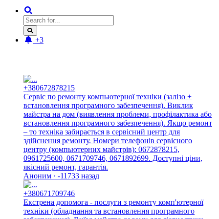
+3
Новые отзывы:
+380672878215
Сервіс по ремонту компьютерної техніки (залізо +
встановлення програмного забезпечення). Виклик
майстра на дом (виявлення проблеми, профілактика або
встановлення програмного забезпечення). Якщо ремонт
– то техніка забирається в сервісний центр для
здійснення ремонту. Номери телефонів сервісного
центру (компьютерних майстрів): 0672878215,
0961725600, 0671709746, 0671892699. Доступні ціни,
якісний ремонт, гарантія.
Аноним · -11733 назад
+380671709746
Екстрена допомога - послуги з ремонту комп'ютерної
техніки (обладнання та встановлення програмного