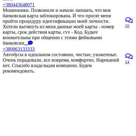
+380443648071
Мошенники. Позвонили и начали лапшать, что моя
банковская карта заблокирована. И что просят меня
пройти процедуру идентификации моей личности.
16
Хотели вытянуть из меня данные моей карты - номер
карты, срок действия карты, cvv - Код. Будьте
внимательны при общении с этими фейковыми
банковски
...
+380963133333
Автобусы в идеальном состоянии, чистые, ухоженные.
Очень порадовали, все вовремя, комфортно. Нареканий
14
нет. Спасибо владельцам компании. Будем
рекомендовать.