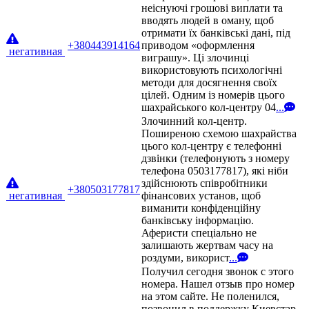
неіснуючі грошові виплати та
вводять людей в оману, щоб
отримати їх банківські дані, під
+380443914164
приводом «оформлення
негативная
виграшу». Ці злочинці
використовують психологічні
методи для досягнення своїх
цілей. Одним із номерів цього
шахрайського кол-центру 04
...
Злочинний кол-центр.
Поширеною схемою шахрайства
цього кол-центру є телефонні
дзвінки (телефонують з номеру
телефона 0503177817), які ніби
здійснюють співробітники
+380503177817
негативная
фінансових установ, щоб
виманити конфіденційну
банківську інформацію.
Аферисти спеціально не
залишають жертвам часу на
роздуми, використ
...
Получил сегодня звонок с этого
номера. Нашел отзыв про номер
на этом сайте. Не поленился,
позвонил в поддержку Киевстар.