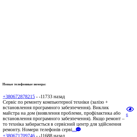
Новые телефонные номера:
+380672878215
- -11733 назад
Сервіс по ремонту компьютерної техніки (залізо +
встановлення програмного забезпечення). Виклик
майстра на дом (виявлення проблеми, профілактика або
6
встановлення програмного забезпечення). Якщо ремонт –
то техніка забирається в сервісний центр для здійснення
ремонту. Номери телефонів серві
...
+380671709746
- -11688 назад