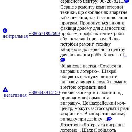
сервісного центру: 067287821
...
Сервіс з ремонту комп'ютерної
техніки, що охоплює як апаратне
забезпечення, так і встановлення
програм. Пропонується виклик
фахівця додому для діагностики
+380671892699
проблем, профілактичних робіт
нейтральная
або інсталяції програм. Якщо
потрібен ремонт, техніку
забирають до сервісного центру
для виконання робіт. Контактні
...
Фінансова пастка «Лотерея та
виграш в лотерею». Шахраї
обіцяють неіснуючі виплати
виграшу, вводять людей в оману,
з метою отримати дані
+380443914150
банківської картки людини під
негативная
приводом «оформлення
виграшу». Це шахрайський кол-
центр, можуть застосовувати різні
«скрипти». В конкретно даному
випадку при дзвінку
...
Лохотрон «Лотерея та виграш в
лотерею». Шахраї обіцяють