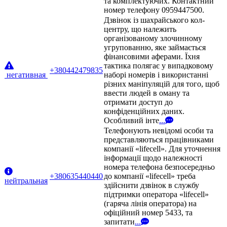
та комплектуючих. Контактний
номер телефону 0959447500.
Дзвінок із шахрайського кол-
центру, що належить
організованому злочинному
угрупованню, яке займається
фінансовими аферами. Їхня
тактика полягає у випадковому
+380442479835
негативная
наборі номерів і використанні
різних маніпуляцій для того, щоб
ввести людей в оману та
отримати доступ до
конфіденційних даних.
Особливий інте
...
Телефонують невідомі особи та
представляються працівниками
компанії «lifecell». Для уточнення
інформації щодо належності
номера телефона безпосередньо
+380635440440
до компанії «lifecell» треба
нейтральная
здійснити дзвінок в службу
підтримки оператора «lifecell»
(гаряча лінія оператора) на
офіційний номер 5433, та
запитати
...