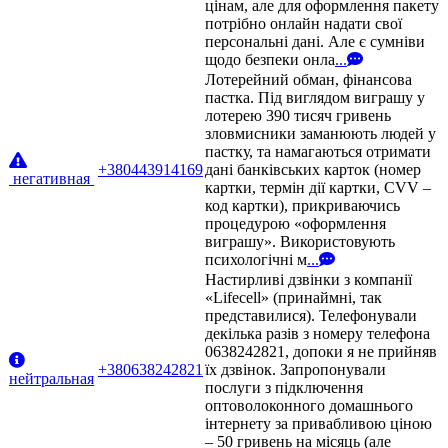
цінам, але для оформлення пакету
потрібно онлайн надати свої
персональні дані. Але є сумніви
щодо безпеки онла
...
Лотерейний обман, фінансова
пастка. Під виглядом виграшу у
лотерею 390 тисяч гривень
зловмисники заманюють людей у
пастку, та намагаються отримати
+380443914169
дані банківських карток (номер
негативная
картки, термін дії картки, CVV –
код картки), прикриваючись
процедурою «оформлення
виграшу». Використовують
психологічні м
...
Настирливі дзвінки з компанії
«Lifecell» (принаймні, так
представилися). Телефонували
декілька разів з номеру телефона
0638242821, допоки я не прийняв
+380638242821
їх дзвінок. Запропонували
нейтральная
послуги з підключення
оптоволоконного домашнього
інтернету за привабливою ціною
– 50 гривень на місяць (але