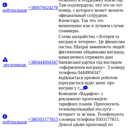
Там подтвердили, что это не тот
+380676624276
нейтральная
номер, с которого может звонить
официальный сотрудник
Киевстара. Так что это
мошенники или в лучшем случае
спаммеры.
Схема шахрайства «Лотерея та
виграш в лотерею». Це фінансова
пастка. Шахраї заманюють людей
фіктивними обіцянками виграшу,
намагаючись отримати дані
+380444904347
банківської картки під виглядом
негативная
«оформлення виграшу». З номеру
телефона 0444904347
відбувається прозвон роботом
(програється аудіо запис про
виграш у с
...
Компанія «Вадафон» з
рекламною пропозицією
тарифних планів. Пропонують
телекомунікаційні послуги –
інтернет та зв’язок. Телефонують
+380503177815
з номера телефона 0503177815.
нейтральная
Доволі цікаві пропозиції по