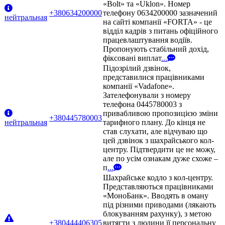
«Bolt» та «Uklon». Номер
+380634200000
телефону 0634200000 зазначений
нейтральная
на сайті компанії «FORTA» - це
відділ кадрів з питань офіційного
працевлаштування водіїв.
Пропонують стабільний дохід,
фіксовані виплат
...
Підозрілий дзвінок,
представилися працівниками
компанії «Vadafone».
Зателефонували з номеру
телефона 0445780003 з
привабливою пропозицією зміни
+380445780003
нейтральная
тарифного плану. До кінця не
став слухати, але відчуваю що
цей дзвінок з шахрайського кол-
центру. Підтвердити це не можу,
але по усім ознакам дуже схоже –
п
...
Шахрайське кодло з кол-центру.
Представляються працівниками
«МоноБанк». Вводять в оману
під різними приводами (лякають
блокуванням рахунку), з метою
+380444406305
витягти з людини її персональну