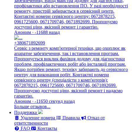
забезпечення). Виїзд майстра додому для діагностики,
профілактики або встановлення ПО. У разі необхідності
ремонту, пристрій забирається в сервісний центр.
Контактні номери сервісного центру: 0672878215,
0961725600, 0671709746, 0671892699. Пропонуємо
доступні ціни, якісний ремонт і гарантію.
Аноним · -11688 назад
+380671892699
Сервіс з ремонту комп'ютерної техніки, що охоплює як
апаратне забезпечення, так і встановлення програм.
Пропонується виклик фахівця додому для діагностики
проблем, профілактичних робіт або інсталяції програм.
Якщо потрібен ремонт, техніку забирають до сервісного
центру для виконання робіт. Контактні номери
сервісного центру (спеціалісти з комп'ютерів):
0672878215, 0961725600, 0671709746, 0671892699.
Пропонуємо доступні ціни, якісний ремонт і надаємо
гарантію.
Аноним · -11650 секунд назад
Больше отзывов...
Поддержка
Удаление номера
Правила
Отказ от
ответственности
FAQ
Контакты