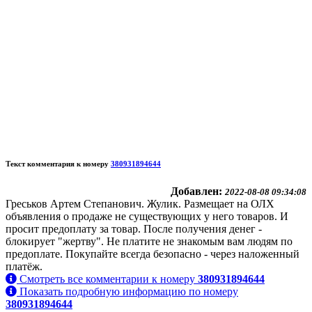
Текст комментария к номеру
380931894644
Добавлен:
2022-08-08 09:34:08
Греськов Артем Степанович. Жулик. Размещает на ОЛХ
объявления о продаже не существующих у него товаров. И
просит предоплату за товар. После получения денег -
блокирует "жертву". Не платите не знакомым вам людям по
предоплате. Покупайте всегда безопасно - через наложенный
платёж.
Смотреть все комментарии к номеру
380931894644
Показать подробную информацию по номеру
380931894644