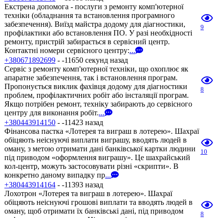
Екстрена допомога - послуги з ремонту комп'ютерної
техніки (обладнання та встановлення програмного
забезпечення). Виїзд майстра додому для діагностики,
9
профілактики або встановлення ПО. У разі необхідності
ремонту, пристрій забирається в сервісний центр.
Контактні номери сервісного центру:
...
+380671892699
- -11650 секунд назад
Сервіс з ремонту комп'ютерної техніки, що охоплює як
апаратне забезпечення, так і встановлення програм.
Пропонується виклик фахівця додому для діагностики
8
проблем, профілактичних робіт або інсталяції програм.
Якщо потрібен ремонт, техніку забирають до сервісного
центру для виконання робіт.
...
+380443914150
- -11423 назад
Фінансова пастка «Лотерея та виграш в лотерею». Шахраї
обіцяють неіснуючі виплати виграшу, вводять людей в
оману, з метою отримати дані банківської картки людини
10
під приводом «оформлення виграшу». Це шахрайський
кол-центр, можуть застосовувати різні «скрипти». В
конкретно даному випадку пр
...
+380443914164
- -11393 назад
Лохотрон «Лотерея та виграш в лотерею». Шахраї
обіцяють неіснуючі грошові виплати та вводять людей в
оману, щоб отримати їх банківські дані, під приводом
8