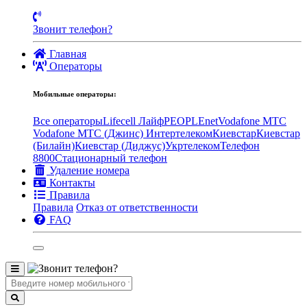
Звонит телефон?
Главная
Операторы
Мобильные операторы:
Все операторы
Lifecell Лайф
PEOPLEnet
Vodafone MTC
Vodafone МТС (Джинс)
Интертелеком
Киевстар
Киевстар
(Билайн)
Киевстар (Диджус)
Укртелеком
Телефон
8800
Стационарный телефон
Удаление номера
Контакты
Правила
Правила
Отказ от ответственности
FAQ