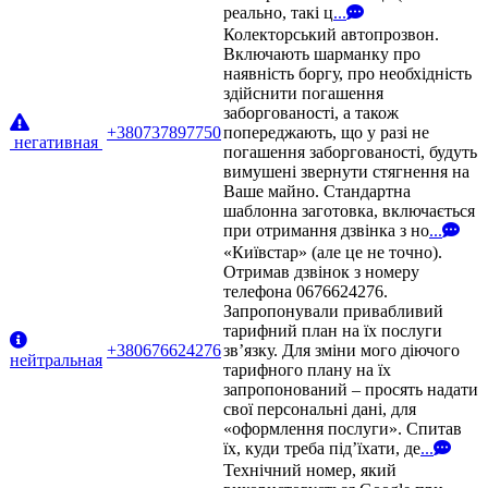
реально, такі ц
...
Колекторський автопрозвон.
Включають шарманку про
наявність боргу, про необхідність
здійснити погашення
заборгованості, а також
+380737897750
попереджають, що у разі не
негативная
погашення заборгованості, будуть
вимушені звернути стягнення на
Ваше майно. Стандартна
шаблонна заготовка, включається
при отримання дзвінка з но
...
«Київстар» (але це не точно).
Отримав дзвінок з номеру
телефона 0676624276.
Запропонували привабливий
тарифний план на їх послуги
+380676624276
зв’язку. Для зміни мого діючого
нейтральная
тарифного плану на їх
запропонований – просять надати
свої персональні дані, для
«оформлення послуги». Спитав
їх, куди треба під’їхати, де
...
Технічний номер, який