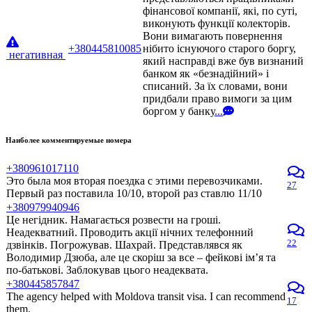
фінансової компанії, які, по суті,
виконують функції колекторів.
Вони вимагають повернення
+380445810085
нібито існуючого старого боргу,
негативная
який насправді вже був визнаний
банком як «безнадійний» і
списаний. За їх словами, вони
придбали право вимоги за цим
боргом у банку
...
Наиболее комментируемые номера
+380961017110
Это была моя вторая поездка с этими перевозчиками.
27
Первый раз поставила 10/10, второй раз ставлю 11/10
+380979940946
Це негідник. Намагається розвести на гроші.
Неадекватний. Проводить акції нічних телефонний
22
дзвінків. Погрожував. Шахрай. Представлявся як
Володимир Дзюба, але це скоріш за все – фейкові ім’я та
по-батькові. Заблокував цього неадеквата.
+380445857847
The agency helped with Moldova transit visa. I can recommend
17
them.