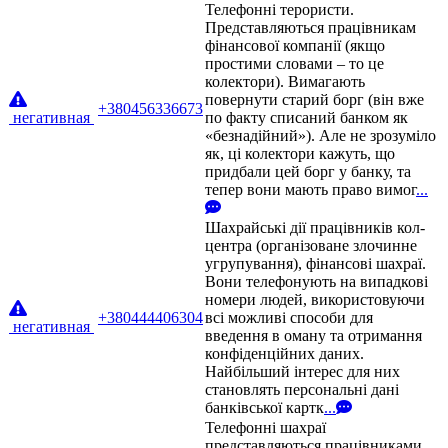
Телефонні терористи.
Представляються працівникам
фінансової компанії (якщо
простими словами – то це
колектори). Вимагають
повернути старий борг (він вже
+380456336673
негативная
по факту списаний банком як
«безнадійний»). Але не зрозуміло
як, ці колектори кажуть, що
придбали цей борг у банку, та
тепер вони мають право вимог
...
Шахрайські дії працівників кол-
центра (організоване злочинне
угрупування), фінансові шахраї.
Вони телефонують на випадкові
номери людей, використовуючи
+380444406304
всі можливі способи для
негативная
введення в оману та отримання
конфіденційних даних.
Найбільший інтерес для них
становлять персональні дані
банківської картк
...
Телефонні шахраї
представляються працівниками