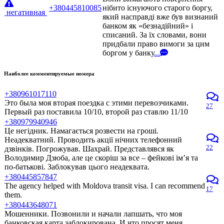
+380445810085
нібито існуючого старого боргу,
негативная
який насправді вже був визнаний
банком як «безнадійний» і
списаний. За їх словами, вони
придбали право вимоги за цим
боргом у банку
...
Наиболее комментируемые номера
+380961017110
Это была моя вторая поездка с этими перевозчиками.
27
Первый раз поставила 10/10, второй раз ставлю 11/10
+380979940946
Це негідник. Намагається розвести на гроші.
Неадекватний. Проводить акції нічних телефонний
22
дзвінків. Погрожував. Шахрай. Представлявся як
Володимир Дзюба, але це скоріш за все – фейкові ім’я та
по-батькові. Заблокував цього неадеквата.
+380445857847
The agency helped with Moldova transit visa. I can recommend
17
them.
+380443648071
Мошенники. Позвонили и начали лапшать, что моя
банковская карта заблокирована. И что просят меня