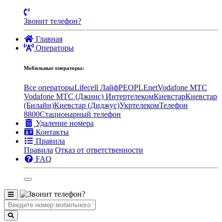
Звонит телефон?
Главная
Операторы
Мобильные операторы:
Все операторы
Lifecell Лайф
PEOPLEnet
Vodafone MTC
Vodafone МТС (Джинс)
Интертелеком
Киевстар
Киевстар
(Билайн)
Киевстар (Диджус)
Укртелеком
Телефон
8800
Стационарный телефон
Удаление номера
Контакты
Правила
Правила
Отказ от ответственности
FAQ