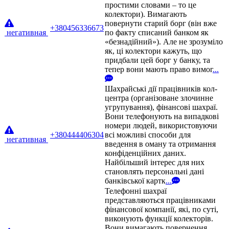
простими словами – то це
колектори). Вимагають
повернути старий борг (він вже
+380456336673
негативная
по факту списаний банком як
«безнадійний»). Але не зрозуміло
як, ці колектори кажуть, що
придбали цей борг у банку, та
тепер вони мають право вимог
...
Шахрайські дії працівників кол-
центра (організоване злочинне
угрупування), фінансові шахраї.
Вони телефонують на випадкові
номери людей, використовуючи
+380444406304
всі можливі способи для
негативная
введення в оману та отримання
конфіденційних даних.
Найбільший інтерес для них
становлять персональні дані
банківської картк
...
Телефонні шахраї
представляються працівниками
фінансової компанії, які, по суті,
виконують функції колекторів.
Вони вимагають повернення