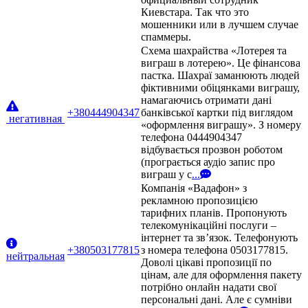
Киевстара. Так что это
мошенники или в лучшем случае
спаммеры.
Схема шахрайства «Лотерея та
виграш в лотерею». Це фінансова
пастка. Шахраї заманюють людей
фіктивними обіцянками виграшу,
намагаючись отримати дані
+380444904347
банківської картки під виглядом
негативная
«оформлення виграшу». З номеру
телефона 0444904347
відбувається прозвон роботом
(програється аудіо запис про
виграш у с
...
Компанія «Вадафон» з
рекламною пропозицією
тарифних планів. Пропонують
телекомунікаційні послуги –
інтернет та зв’язок. Телефонують
+380503177815
з номера телефона 0503177815.
нейтральная
Доволі цікаві пропозиції по
цінам, але для оформлення пакету
потрібно онлайн надати свої
персональні дані. Але є сумніви