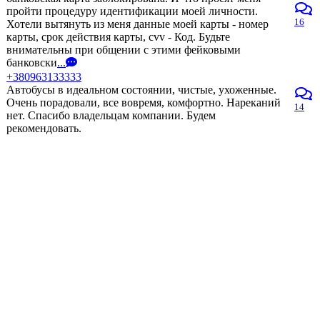
пройти процедуру идентификации моей личности.
16
Хотели вытянуть из меня данные моей карты - номер
карты, срок действия карты, cvv - Код. Будьте
внимательны при общении с этими фейковыми
банковски
...
+380963133333
Автобусы в идеальном состоянии, чистые, ухоженные.
Очень порадовали, все вовремя, комфортно. Нареканий
14
нет. Спасибо владельцам компании. Будем
рекомендовать.