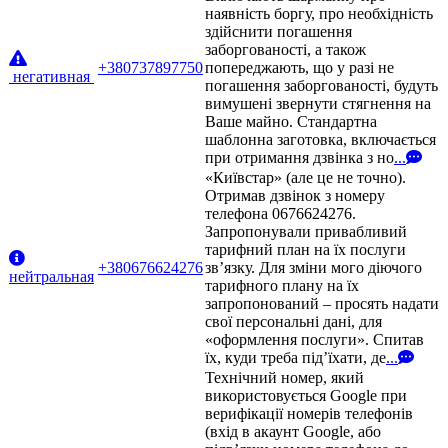
наявність боргу, про необхідність
здійснити погашення
заборгованості, а також
+380737897750
попереджають, що у разі не
негативная
погашення заборгованості, будуть
вимушені звернути стягнення на
Ваше майно. Стандартна
шаблонна заготовка, включається
при отримання дзвінка з но
...
«Київстар» (але це не точно).
Отримав дзвінок з номеру
телефона 0676624276.
Запропонували привабливий
тарифний план на їх послуги
+380676624276
зв’язку. Для зміни мого діючого
нейтральная
тарифного плану на їх
запропонований – просять надати
свої персональні дані, для
«оформлення послуги». Спитав
їх, куди треба під’їхати, де
...
Технічний номер, який
використовується Google при
верифікації номерів телефонів
(вхід в акаунт Google, або