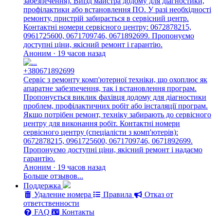
забезпечення). Виїзд майстра додому для діагностики,
профілактики або встановлення ПО. У разі необхідності
ремонту, пристрій забирається в сервісний центр.
Контактні номери сервісного центру: 0672878215,
0961725600, 0671709746, 0671892699. Пропонуємо
доступні ціни, якісний ремонт і гарантію.
Аноним · 19 часов назад
+380671892699
Сервіс з ремонту комп'ютерної техніки, що охоплює як
апаратне забезпечення, так і встановлення програм.
Пропонується виклик фахівця додому для діагностики
проблем, профілактичних робіт або інсталяції програм.
Якщо потрібен ремонт, техніку забирають до сервісного
центру для виконання робіт. Контактні номери
сервісного центру (спеціалісти з комп'ютерів):
0672878215, 0961725600, 0671709746, 0671892699.
Пропонуємо доступні ціни, якісний ремонт і надаємо
гарантію.
Аноним · 19 часов назад
Больше отзывов...
Поддержка
Удаление номера
Правила
Отказ от
ответственности
FAQ
Контакты