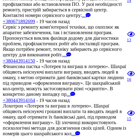
14
профілактики або встановлення ПО. У разі необхідності
ремонту, пристрій забирається в сервісний центр.
Контактні номери сервісного центру:
...
+380671892699
- 19 часов назад
Сервіс з ремонту комп'ютерної техніки, що охоплює як
апаратне забезпечення, так і встановлення програм.
Пропонується виклик фахівця додому для діагностики
13
проблем, профілактичних робіт або інсталяції програм.
Якщо потрібен ремонт, техніку забирають до сервісного
центру для виконання робіт.
...
+380443914150
- 19 часов назад
Фінансова пастка «Лотерея та виграш в лотерею». Шахраї
обіцяють неіснуючі виплати виграшу, вводять людей в
оману, з метою отримати дані банківської картки людини
16
під приводом «оформлення виграшу». Це шахрайський
кол-центр, можуть застосовувати різні «скрипти». В
конкретно даному випадку пр
...
+380443914164
- 19 часов назад
Лохотрон «Лотерея та виграш в лотерею». Шахраї
обіцяють неіснуючі грошові виплати та вводять людей в
оману, щоб отримати їх банківські дані, під приводом
15
«оформлення виграшу». Ці злочинці використовують
психологічні методи для досягнення своїх цілей. Одним із
номерів цього шахрайського кол
...