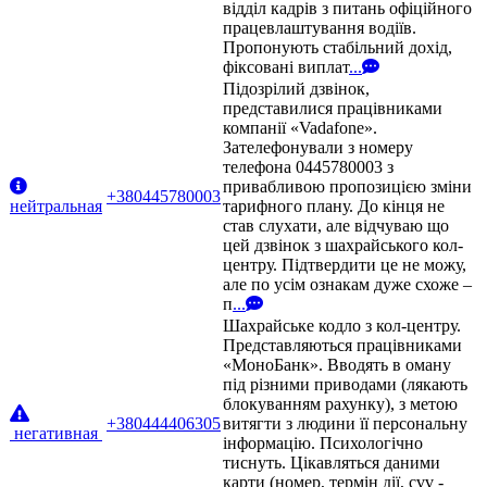
відділ кадрів з питань офіційного
працевлаштування водіїв.
Пропонують стабільний дохід,
фіксовані виплат
...
Підозрілий дзвінок,
представилися працівниками
компанії «Vadafone».
Зателефонували з номеру
телефона 0445780003 з
привабливою пропозицією зміни
+380445780003
нейтральная
тарифного плану. До кінця не
став слухати, але відчуваю що
цей дзвінок з шахрайського кол-
центру. Підтвердити це не можу,
але по усім ознакам дуже схоже –
п
...
Шахрайське кодло з кол-центру.
Представляються працівниками
«МоноБанк». Вводять в оману
під різними приводами (лякають
блокуванням рахунку), з метою
+380444406305
витягти з людини її персональну
негативная
інформацію. Психологічно
тиснуть. Цікавляться даними
карти (номер, термін дії, cvv -