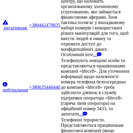
центру, що належить
організованому злочинному
угрупованню, яке займається
фінансовими аферами. Їхня
тактика полягає у випадковому
+380442479835
негативная
наборі номерів і використанні
різних маніпуляцій для того, щоб
ввести людей в оману та
отримати доступ до
конфіденційних даних.
Особливий інте
...
Телефонують невідомі особи та
представляються працівниками
компанії «lifecell». Для уточнення
інформації щодо належності
номера телефона безпосередньо
+380635440440
до компанії «lifecell» треба
нейтральная
здійснити дзвінок в службу
підтримки оператора «lifecell»
(гаряча лінія оператора) на
офіційний номер 5433, та
запитати
...
Телефонні терористи.
Представляються працівникам
фінансової компанії (якщо