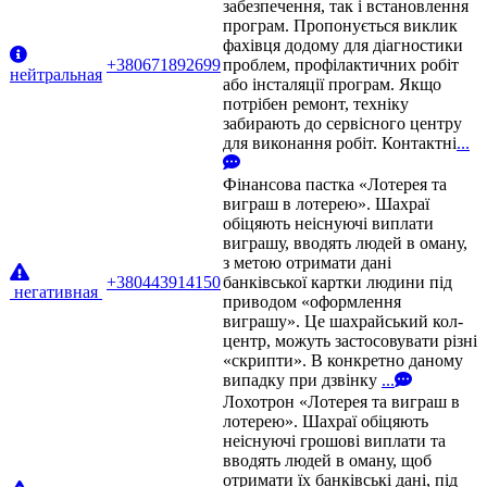
забезпечення, так і встановлення
програм. Пропонується виклик
фахівця додому для діагностики
+380671892699
проблем, профілактичних робіт
нейтральная
або інсталяції програм. Якщо
потрібен ремонт, техніку
забирають до сервісного центру
для виконання робіт. Контактні
...
Фінансова пастка «Лотерея та
виграш в лотерею». Шахраї
обіцяють неіснуючі виплати
виграшу, вводять людей в оману,
з метою отримати дані
+380443914150
банківської картки людини під
негативная
приводом «оформлення
виграшу». Це шахрайський кол-
центр, можуть застосовувати різні
«скрипти». В конкретно даному
випадку при дзвінку
...
Лохотрон «Лотерея та виграш в
лотерею». Шахраї обіцяють
неіснуючі грошові виплати та
вводять людей в оману, щоб
отримати їх банківські дані, під