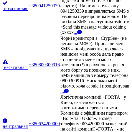
підв’язки номера телефона до
+380941250339
акаунта). На номер телефону
позитивная
0941250339 відправляється SMS з
разовим перевірочним кодом. Це
вихідна SMS з наступним змістом
«Send this message without editing
(xxxxx
...
Чорні кредитори з «CrypSee» (не
легальна МФО). Прислали мені
SMS – повідомлення, що якась
невідома мені особа дала право
стягнення з мене та мого
+380800300916
оточення (!) в рахунок закриття
негативная
мого боргу за позикою в них.
SMS надійшла з номеру телефона
0800300916. Наскільки мені
відомо, хоча сервіс і позиціонував
...
Логістична компанії «FORTA» у
Києві, яка займається
вантажними перевезеннями.
Компанія є офіційним партнером
«Bolt» та «Uklon». Номер
+380634200000
телефону 0634200000 зазначений
нейтральная
на сайті компанії «FORTA» - це