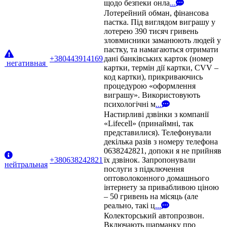
щодо безпеки онла
...
Лотерейний обман, фінансова
пастка. Під виглядом виграшу у
лотерею 390 тисяч гривень
зловмисники заманюють людей у
пастку, та намагаються отримати
+380443914169
дані банківських карток (номер
негативная
картки, термін дії картки, CVV –
код картки), прикриваючись
процедурою «оформлення
виграшу». Використовують
психологічні м
...
Настирливі дзвінки з компанії
«Lifecell» (принаймні, так
представилися). Телефонували
декілька разів з номеру телефона
0638242821, допоки я не прийняв
+380638242821
їх дзвінок. Запропонували
нейтральная
послуги з підключення
оптоволоконного домашнього
інтернету за привабливою ціною
– 50 гривень на місяць (але
реально, такі ц
...
Колекторський автопрозвон.
Включають шарманку про