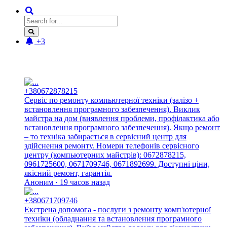
+3
Новые отзывы:
+380672878215
Сервіс по ремонту компьютерної техніки (залізо +
встановлення програмного забезпечення). Виклик
майстра на дом (виявлення проблеми, профілактика або
встановлення програмного забезпечення). Якщо ремонт
– то техніка забирається в сервісний центр для
здійснення ремонту. Номери телефонів сервісного
центру (компьютерних майстрів): 0672878215,
0961725600, 0671709746, 0671892699. Доступні ціни,
якісний ремонт, гарантія.
Аноним · 19 часов назад
+380671709746
Екстрена допомога - послуги з ремонту комп'ютерної
техніки (обладнання та встановлення програмного