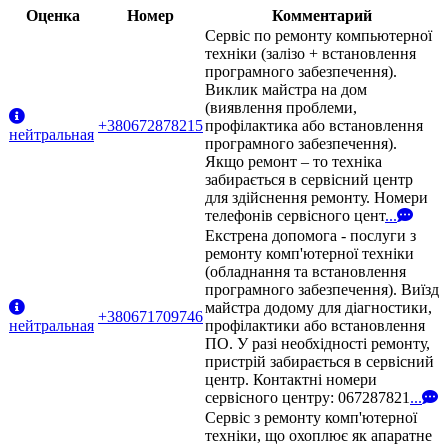
Оценка
Номер
Комментарий
Сервіс по ремонту компьютерної
техніки (залізо + встановлення
програмного забезпечення).
Виклик майстра на дом
(виявлення проблеми,
+380672878215
профілактика або встановлення
нейтральная
програмного забезпечення).
Якщо ремонт – то техніка
забирається в сервісний центр
для здійснення ремонту. Номери
телефонів сервісного цент
...
Екстрена допомога - послуги з
ремонту комп'ютерної техніки
(обладнання та встановлення
програмного забезпечення). Виїзд
майстра додому для діагностики,
+380671709746
нейтральная
профілактики або встановлення
ПО. У разі необхідності ремонту,
пристрій забирається в сервісний
центр. Контактні номери
сервісного центру: 067287821
...
Сервіс з ремонту комп'ютерної
техніки, що охоплює як апаратне