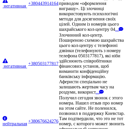
+380443914164
приводом «оформлення
негативная
виграшу». Ці злочинці
використовують психологічні
методи для досягнення своїх
цілей. Одним із номерів цього
шахрайського кол-центру 04
...
Злочинний кол-центр.
Поширеною схемою шахрайства
цього кол-центру є телефонні
дзвінки (телефонують з номеру
телефона 0503177817), які ніби
здійснюють співробітники
+380503177817
негативная
фінансових установ, щоб
виманити конфіденційну
банківську інформацію.
Аферисти спеціально не
залишають жертвам часу на
роздуми, використ
...
Получил сегодня звонок с этого
номера. Нашел отзыв про номер
на этом сайте. Не поленился,
позвонил в поддержку Киевстар.
Там подтвердили, что это не тот
+380676624276
нейтральная
номер, с которого может звонить
официальный сотрудник