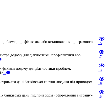
я проблеми, профілактика або встановлення програмного
15
айстра додому для діагностики, профілактики або
17
к фахівця додому для діагностики проблем,
13
т.
...
 отримати дані банківської картки людини під приводом
16
їх банківські дані, під приводом «оформлення виграшу».
15