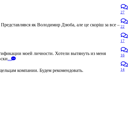
27
 Представлявся як Володимир Дзюба, але це скоріш за все –
22
17
нтификации моей личности. Хотели вытянуть из меня
16
вски
...
14
адельцам компании. Будем рекомендовать.