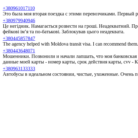
+380961017110
Это была моя вторая поездка с этими перевозчиками. Первый ра
+380979940946
Це негідник. Намагається розвести на гроші. Неадекватний. Пр
фейкові ім’я та по-батькові. Заблокував цього неадеквата.
+380445857847
The agency helped with Moldova transit visa. I can recommend them
+380443648071
Мошенники. Позвонили и начали лапшать, что моя банковская 
данные моей карты - номер карты, срок действия карты, cvv -
+380963133333
Автобусы в идеальном состоянии, чистые, ухоженные. Очень п