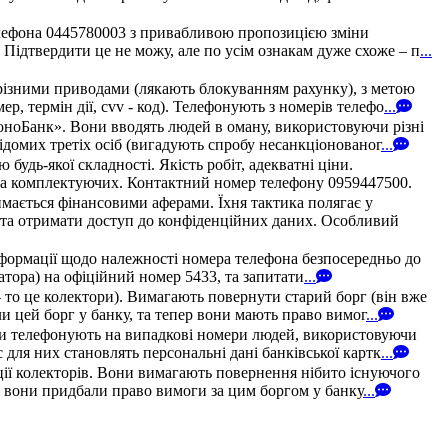
елефона 0445780003 з привабливою пропозицією зміни
 Підтвердити це не можу, але по усім ознакам дуже схоже – п
...
різними приводами (лякають блокуванням рахунку), з метою
, термін дії, cvv - код). Телефонують з номерів телефо
...
МоноБанк». Вони вводять людей в оману, використовуючи різні
домих третіх осіб (вигадують спробу несанкціонованог
...
удь-якої складності. Якість робіт, адекватні ціни.
в та комплектуючих. Контактний номер телефону 0959447500.
мається фінансовими аферами. Їхня тактика полягає у
у та отримати доступ до конфіденційних даних. Особливий
нформації щодо належності номера телефона безпосередньо до
ератора) на офіційний номер 5433, та запитати
...
 то це колектори). Вимагають повернути старий борг (він вже
и цей борг у банку, та тепер вони мають право вимог
...
они телефонують на випадкові номери людей, використовуючи
для них становлять персональні дані банківської картк
...
ції колекторів. Вони вимагають повернення нібито існуючого
и, вони придбали право вимоги за цим боргом у банку
...