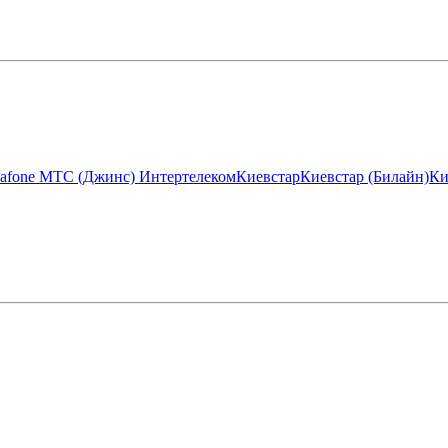
afone МТС (Джинс)
Интертелеком
Киевстар
Киевстар (Билайн)
Ки