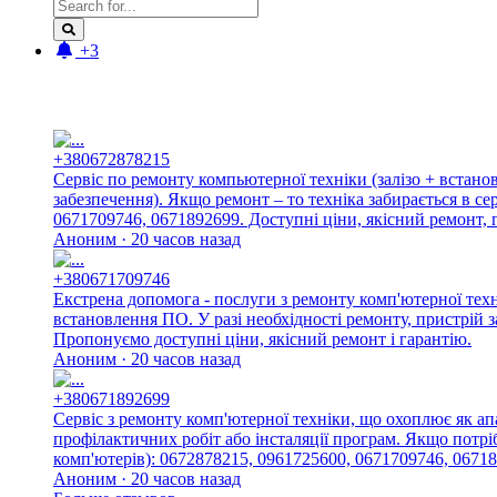
+3
Новые отзывы:
+380672878215
Сервіс по ремонту компьютерної техніки (залізо + встан
забезпечення). Якщо ремонт – то техніка забирається в с
0671709746, 0671892699. Доступні ціни, якісний ремонт, г
Аноним · 20 часов назад
+380671709746
Екстрена допомога - послуги з ремонту комп'ютерної тех
встановлення ПО. У разі необхідності ремонту, пристрій 
Пропонуємо доступні ціни, якісний ремонт і гарантію.
Аноним · 20 часов назад
+380671892699
Сервіс з ремонту комп'ютерної техніки, що охоплює як ап
профілактичних робіт або інсталяції програм. Якщо потріб
комп'ютерів): 0672878215, 0961725600, 0671709746, 06718
Аноним · 20 часов назад