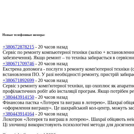
Новые телефонные номера:
+380672878215
- 20 часов назад
Сервіс по ремонту компьютерної техніки (залізо + встановлен
забезпечення). Якщо ремонт – то техніка забирається в сервісн
+380671709746
- 20 часов назад
Екстрена допомога - послуги з ремонту комп'ютерної техніки (
встановлення ПО. У разі необхідності ремонту, пристрій забира
+380671892699
- 20 часов назад
Сервіс з ремонту комп'ютерної техніки, що охоплює як апаратн
профілактичних робіт або інсталяції програм. Якщо потрібен ре
+380443914150
- 20 часов назад
Фінансова пастка «Лотерея та виграш в лотерею». Шахраї обіця
«оформлення виграшу». Це шахрайський кол-центр, можуть зас
+380443914164
- 20 часов назад
Лохотрон «Лотерея та виграш в лотерею». Шахраї обіцяють неіс
Ці злочинці використовують психологічні методи для досягненн