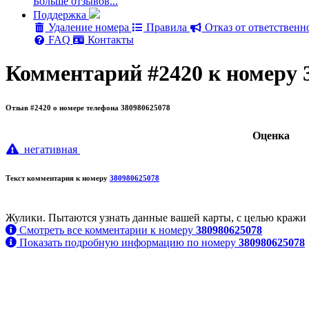
Больше отзывов...
Поддержка
Удаление номера
Правила
Отказ от ответственн
FAQ
Контакты
Комментарий #2420 к номеру 
Отзыв #2420 о номере телефона 380980625078
Oценка
негативная
Текст комментария к номеру
380980625078
Жулики. Пытаются узнать данные вашей карты, с целью кражи 
Смотреть все комментарии к номеру
380980625078
Показать подробную информацию по номеру
380980625078