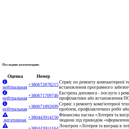
Последние комментарии:
Оценка
Номер
Сервіс по ремонту компьютерної те
+380672878215
нейтральная
встановлення програмного забезпеч
Екстрена допомога - послуги з рем
+380671709746
нейтральная
профілактики або встановлення ПО.
Сервіс з ремонту комп'ютерної тех
+380671892699
нейтральная
проблем, профілактичних робіт або
Фінансова пастка «Лотерея та вигр
+380443914150
негативная
людини під приводом «оформлення 
Лохотрон «Лотерея та виграш в лот
+380443914164