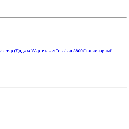
евстар (Диджус)
Укртелеком
Телефон 8800
Стационарный