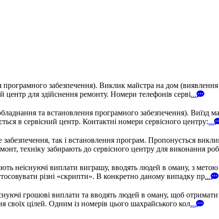
ня програмного забезпечення). Виклик майстра на дом (виявленн
ий центр для здійснення ремонту. Номери телефонів серві
...
обладнання та встановлення програмного забезпечення). Виїзд м
ється в сервісний центр. Контактні номери сервісного центру:
...
е забезпечення, так і встановлення програм. Пропонується викли
монт, техніку забирають до сервісного центру для виконання робі
ють неіснуючі виплати виграшу, вводять людей в оману, з метою
тосовувати різні «скрипти». В конкретно даному випадку пр
...
нуючі грошові виплати та вводять людей в оману, щоб отримати 
я своїх цілей. Одним із номерів цього шахрайського кол
...