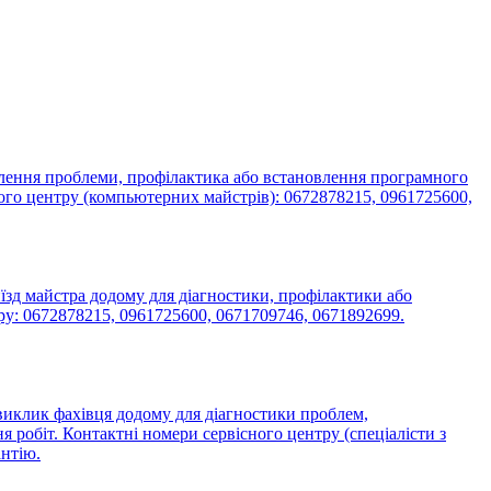
влення проблеми, профілактика або встановлення програмного
ного центру (компьютерних майстрів): 0672878215, 0961725600,
їзд майстра додому для діагностики, профілактики або
тру: 0672878215, 0961725600, 0671709746, 0671892699.
 виклик фахівця додому для діагностики проблем,
я робіт. Контактні номери сервісного центру (спеціалісти з
антію.