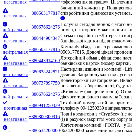
негативная
«оформлення виграшу». Ці злочинці
Злочинний кол-центр. Поширеною с
+380503177817
співробітники фінансових установ
негативная
Получил сегодня звонок с этого но
+380676624276
нейтральная
номер, с которого может звонить 
Схема шахрайства «Лотерея та виг
+380444904347
негативная
банківської картки під виглядом «
Компанія «Вадафон» з рекламною п
+380503177815
нейтральная
0503177815. Доволі цікаві пропози
Лотерейний обман, фінансова паст
+380443914169
негативная
банківських карток (номер картки
Настирливі дзвінки з компанії «Lif
+380638242821
нейтральная
дзвінок. Запропонували послуги з 
Колекторський автопрозвон. Включа
+380737897750
негативная
погашення заборгованості, будуть 
«Київстар» (але це не точно). Отр
+380676624276
нейтральная
діючого тарифного плану на їх запр
Технічний номер, який використовує
+380941250339
позитивная
телефону 0941250339 відправляєтьс
Чорні кредитори з «CrypSee» (не л
+380800300916
негативная
(!) в рахунок закриття мого боргу 
Логістична компанії «FORTA» у Ки
+380634200000
0634200000 зазначений на сайті ко