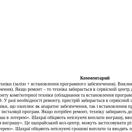
Комментарий
хніки (залізо + встановлення програмного забезпечення). Викли
ення). Якщо ремонт – то техніка забирається в сервісний центр 
онту комп'ютерної техніки (обладнання та встановлення програмн
 У разі необхідності ремонту, пристрій забирається в сервісний
ніки, що охоплює як апаратне забезпечення, так і встановлення 
 інсталяції програм. Якщо потрібен ремонт, техніку забирають до
аш в лотерею». Шахраї обіцяють неіснуючі виплати виграшу, ввод
виграшу». Це шахрайський кол-центр, можуть застосовувати різ
ерею». Шахраї обіцяють неіснуючі грошові виплати та вводять лю