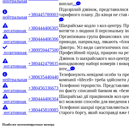
нейтральная
виплат
...
Підозрілий дзвінок, представилис
+380445780003
тарифного плану. До кінця не став 
нейтральная
Шахрайське кодло з кол-центру. П
+380444406305
негативная
витягти з людини її персональну ін
Організована група фінансових зло
+380444406306
негативная
приводи, наприклад, лякають «бло
Дмитро. Усі види сантехнічних посл
+380959447500
позитивная
Професійний підхід, працюю на рез
Дзвінок із шахрайського кол-центр
+380442479835
випадковому наборі номерів і вико
негативная
інте
...
Телефонують невідомі особи та пре
+380635440440
нейтральная
компанії «lifecell» треба здійснити
Телефонні терористи. Представляют
+380456336673
негативная
по факту списаний банком як «безн
Шахрайські дії працівників кол-це
+380444406304
негативная
всі можливі способи для введення 
Телефонні шахраї представляються 
+380445810085
негативная
старого боргу, який насправді вже
Наиболее комментируемые номера