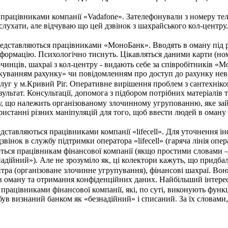
я працівниками компанії «Vadafone». Зателефонували з номеру т
слухати, але відчуваю що цей дзвінок з шахрайського кол-центру.
редставляються працівниками «МоноБанк». Вводять в оману під 
формацію. Психологічно тиснуть. Цікавляться даними карти (номер
чинців, шахраї з кол-центру - видають себе за співробітників «
куванням рахунку» чи повідомленням про доступ до рахунку неві
уг у м.Кривий Ріг. Оперативне вирішення проблем з сантехнікою б
ультат. Консультації, допомога з підбором потрібних матеріалі
у, що належить організованому злочинному угрупованню, яке зай
ристанні різних маніпуляцій для того, щоб ввести людей в оман
дставляються працівниками компанії «lifecell». Для уточнення і
 дзвінок в службу підтримки оператора «lifecell» (гаряча лінія оп
ься працівникам фінансової компанії (якщо простими словами –
адійний»). Але не зрозуміло як, ці колектори кажуть, що придбал
нтра (організоване злочинне угрупування), фінансові шахраї. В
в оману та отримання конфіденційних даних. Найбільший інтерес 
працівниками фінансової компанії, які, по суті, виконують функ
 був визнаний банком як «безнадійний» і списаний. За їх словам