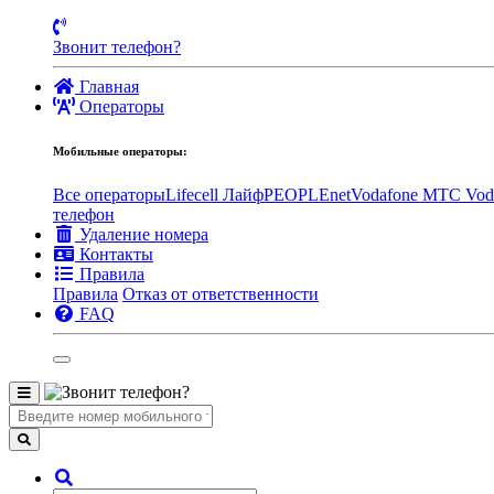
Звонит телефон?
Главная
Операторы
Мобильные операторы:
Все операторы
Lifecell Лайф
PEOPLEnet
Vodafone MTC
Vod
телефон
Удаление номера
Контакты
Правила
Правила
Отказ от ответственности
FAQ