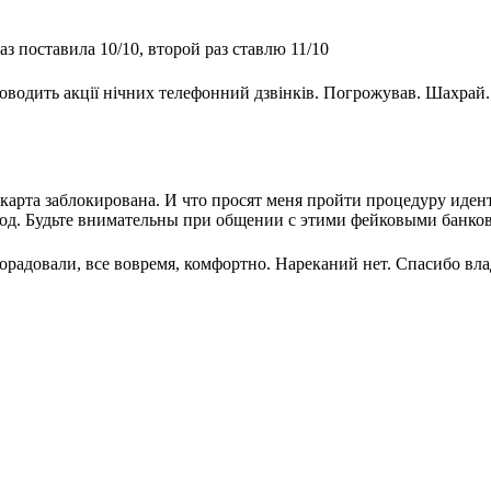
з поставила 10/10, второй раз ставлю 11/10
оводить акції нічних телефонний дзвінків. Погрожував. Шахрай.
.
карта заблокирована. И что просят меня пройти процедуру иде
 Код. Будьте внимательны при общении с этими фейковыми банко
орадовали, все вовремя, комфортно. Нареканий нет. Спасибо вл