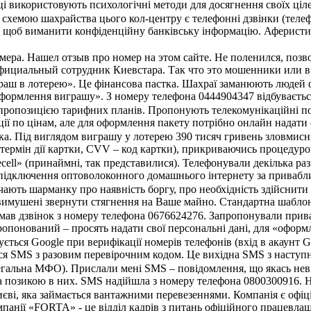
 використовують психологічні методи для досягнення своїх ціле
хемою шахрайства цього кол-центру є телефонні дзвінки (телеф
, щоб виманити конфіденційну банківську інформацію. Аферисти
мера. Нашел отзыв про номер на этом сайте. Не поленился, позв
официальный сотрудник Киевстара. Так что это мошенники или 
раш в лотерею». Це фінансова пастка. Шахраї заманюють людей
оформлення виграшу». З номеру телефона 0444904347 відбувається
ропозицією тарифних планів. Пропонують телекомунікаційні посл
ції по цінам, але для оформлення пакету потрібно онлайн надати 
ка. Під виглядом виграшу у лотерею 390 тисяч гривень зловмисн
, термін дії картки, CVV – код картки), прикриваючись процеду
ecell» (принаймні, так представилися). Телефонували декілька ра
підключення оптоволоконного домашнього інтернету за приваблив
ють шарманку про наявність боргу, про необхідність здійснити 
вимушені звернути стягнення на Ваше майно. Стандартна шаблон
имав дзвінок з номеру телефона 0676624276. Запропонували прив
опонований – просять надати свої персональні дані, для «оформле
ться Google при верифікації номерів телефонів (вхід в акаунт G
я SMS з разовим перевірочним кодом. Це вихідна SMS з наступним
егальна МФО). Прислали мені SMS – повідомлення, що якась неві
за позикою в них. SMS надійшла з номеру телефона 0800300916. Н
єві, яка займається вантажними перевезеннями. Компанія є офіц
мпанії «FORTA» - це відділ кадрів з питань офіційного працевла