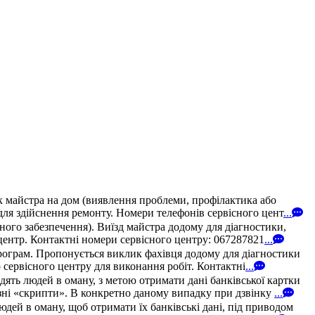
к майстра на дом (виявлення проблеми, профілактика або
для здійснення ремонту. Номери телефонів сервісного цент
...
ого забезпечення). Виїзд майстра додому для діагностики,
 центр. Контактні номери сервісного центру: 067287821
...
програм. Пропонується виклик фахівця додому для діагностики
 сервісного центру для виконання робіт. Контактні
...
ять людей в оману, з метою отримати дані банківської картки
ні «скрипти». В конкретно даному випадку при дзвінку
...
дей в оману, щоб отримати їх банківські дані, під приводом