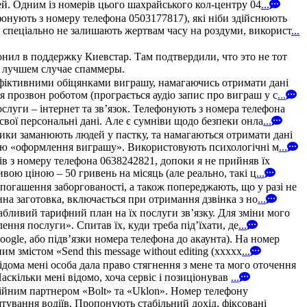
й. Одним із номерів цього шахрайського кол-центру 04
...
онують з номеру телефона 0503177817), які ніби здійснюють
 спеціально не залишають жертвам часу на роздуми, використ
...
онил в поддержку Киевстар. Там подтвердили, что это не тот
в лучшем случае спаммеры.
 фіктивними обіцянками виграшу, намагаючись отримати дані
 прозвон роботом (програється аудіо запис про виграш у с
...
уги – інтернет та зв’язок. Телефонують з номера телефона
свої персональні дані. Але є сумніви щодо безпеки онла
...
ики заманюють людей у пастку, та намагаються отримати дані
рою «оформлення виграшу». Використовують психологічні м
...
зів з номеру телефона 0638242821, допоки я не прийняв їх
ою ціною – 50 гривень на місяць (але реально, такі ц
...
погашення заборгованості, а також попереджають, що у разі не
на заготовка, включається при отримання дзвінка з но
...
абливий тарифний план на їх послуги зв’язку. Для зміни мого
ння послуги». Спитав їх, куди треба під’їхати, де
...
oogle, або підв’язки номера телефона до акаунта). На номер
 змістом «Send this message without editing (xxxxx
...
дома мені особа дала право стягнення з мене та мого оточення
аскільки мені відомо, хоча сервіс і позиціонував
...
ійним партнером «Bolt» та «Uklon». Номер телефону
штування водіїв. Пропонують стабільний дохід, фіксовані