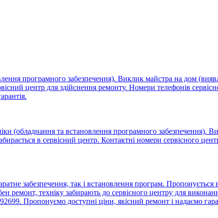
овлення програмного забезпечення). Виклик майстра на дом (вия
ервісний центр для здійснення ремонту. Номери телефонів сервіс
арантія.
ніки (обладнання та встановлення програмного забезпечення). Ви
забирається в сервісний центр. Контактні номери сервісного цен
аратне забезпечення, так і встановлення програм. Пропонується
ен ремонт, техніку забирають до сервісного центру для виконанн
92699. Пропонуємо доступні ціни, якісний ремонт і надаємо гар