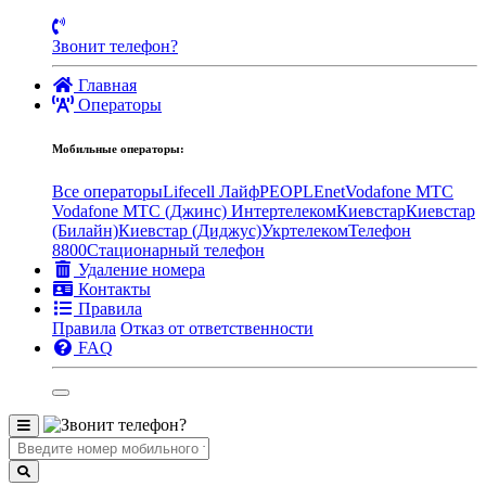
Звонит телефон?
Главная
Операторы
Мобильные операторы:
Все операторы
Lifecell Лайф
PEOPLEnet
Vodafone MTC
Vodafone МТС (Джинс)
Интертелеком
Киевстар
Киевстар
(Билайн)
Киевстар (Диджус)
Укртелеком
Телефон
8800
Стационарный телефон
Удаление номера
Контакты
Правила
Правила
Отказ от ответственности
FAQ