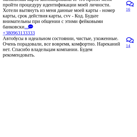
пройти процедуру идентификации моей личности.
16
Хотели вытянуть из меня данные моей карты - номер
карты, срок действия карты, cvv - Код. Будьте
внимательны при общении с этими фейковыми
банковски
...
+380963133333
Автобусы в идеальном состоянии, чистые, ухоженные.
Очень порадовали, все вовремя, комфортно. Нареканий
14
нет. Спасибо владельцам компании. Будем
рекомендовать.