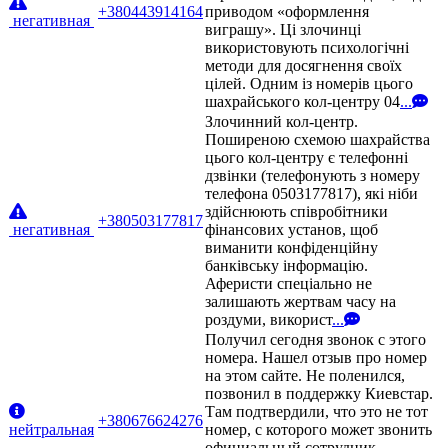
+380443914164
приводом «оформлення
негативная
виграшу». Ці злочинці
використовують психологічні
методи для досягнення своїх
цілей. Одним із номерів цього
шахрайського кол-центру 04
...
Злочинний кол-центр.
Поширеною схемою шахрайства
цього кол-центру є телефонні
дзвінки (телефонують з номеру
телефона 0503177817), які ніби
здійснюють співробітники
+380503177817
негативная
фінансових установ, щоб
виманити конфіденційну
банківську інформацію.
Аферисти спеціально не
залишають жертвам часу на
роздуми, використ
...
Получил сегодня звонок с этого
номера. Нашел отзыв про номер
на этом сайте. Не поленился,
позвонил в поддержку Киевстар.
Там подтвердили, что это не тот
+380676624276
нейтральная
номер, с которого может звонить
официальный сотрудник