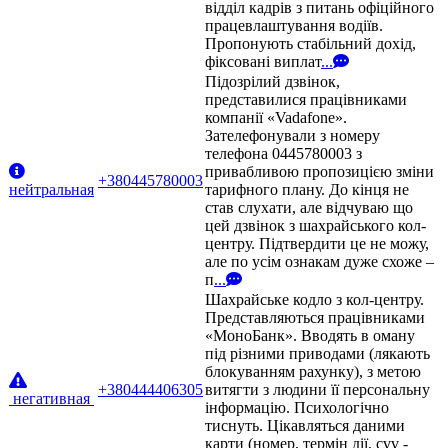
відділ кадрів з питань офіційного
працевлаштування водіїв.
Пропонують стабільний дохід,
фіксовані виплат
...
Підозрілий дзвінок,
представилися працівниками
компанії «Vadafone».
Зателефонували з номеру
телефона 0445780003 з
привабливою пропозицією зміни
+380445780003
нейтральная
тарифного плану. До кінця не
став слухати, але відчуваю що
цей дзвінок з шахрайського кол-
центру. Підтвердити це не можу,
але по усім ознакам дуже схоже –
п
...
Шахрайське кодло з кол-центру.
Представляються працівниками
«МоноБанк». Вводять в оману
під різними приводами (лякають
блокуванням рахунку), з метою
+380444406305
витягти з людини її персональну
негативная
інформацію. Психологічно
тиснуть. Цікавляться даними
карти (номер, термін дії, cvv -