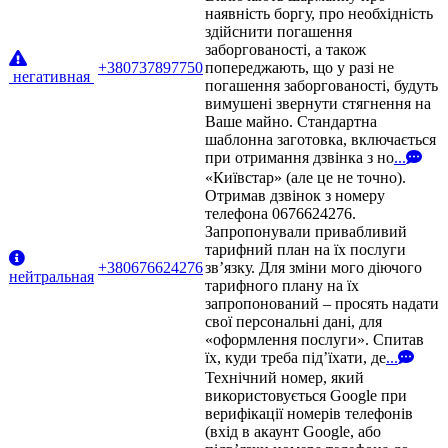
наявність боргу, про необхідність
здійснити погашення
заборгованості, а також
+380737897750
попереджають, що у разі не
негативная
погашення заборгованості, будуть
вимушені звернути стягнення на
Ваше майно. Стандартна
шаблонна заготовка, включається
при отримання дзвінка з но
...
«Київстар» (але це не точно).
Отримав дзвінок з номеру
телефона 0676624276.
Запропонували привабливий
тарифний план на їх послуги
+380676624276
зв’язку. Для зміни мого діючого
нейтральная
тарифного плану на їх
запропонований – просять надати
свої персональні дані, для
«оформлення послуги». Спитав
їх, куди треба під’їхати, де
...
Технічний номер, який
використовується Google при
верифікації номерів телефонів
(вхід в акаунт Google, або