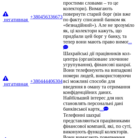
простими словами – то це
колектори). Вимагають
повернути старий борг (він вже
+380456336673
негативная
по факту списаний банком як
«безнадійний»). Але не зрозуміло
як, ці колектори кажуть, що
придбали цей борг у банку, та
тепер вони мають право вимог
...
Шахрайські дії працівників кол-
центра (організоване злочинне
угрупування), фінансові шахраї.
Вони телефонують на випадкові
номери людей, використовуючи
+380444406304
всі можливі способи для
негативная
введення в оману та отримання
конфіденційних даних.
Найбільший інтерес для них
становлять персональні дані
банківської картк
...
Телефонні шахраї
представляються працівниками
фінансової компанії, які, по суті,
виконують функції колекторів.
Вони вимагають повернення