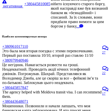
+380445810085
нібито існуючого старого боргу,
негативная
який насправді вже був визнаний
банком як «безнадійний» і
списаний. За їх словами, вони
придбали право вимоги за цим
боргом у банку
...
Наиболее комментируемые номера
+380961017110
Это была моя вторая поездка с этими перевозчиками.
27
Первый раз поставила 10/10, второй раз ставлю 11/10
+380979940946
Це негідник. Намагається розвести на гроші.
Неадекватний. Проводить акції нічних телефонний
22
дзвінків. Погрожував. Шахрай. Представлявся як
Володимир Дзюба, але це скоріш за все – фейкові ім’я та
по-батькові. Заблокував цього неадеквата.
+380445857847
The agency helped with Moldova transit visa. I can recommend
17
them.
+380443648071
Мошенники. Позвонили и начали лапшать, что моя
банковская карта заблокирована. И что просят меня