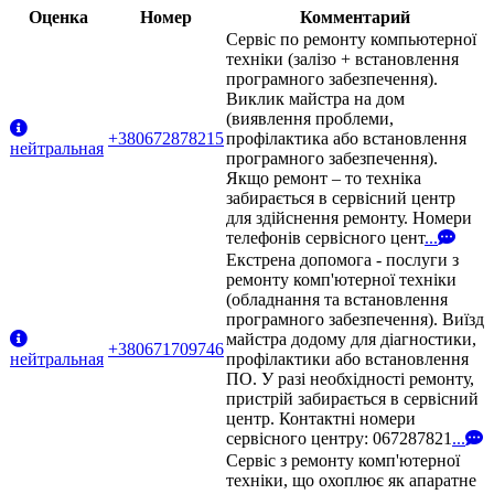
Оценка
Номер
Комментарий
Сервіс по ремонту компьютерної
техніки (залізо + встановлення
програмного забезпечення).
Виклик майстра на дом
(виявлення проблеми,
+380672878215
профілактика або встановлення
нейтральная
програмного забезпечення).
Якщо ремонт – то техніка
забирається в сервісний центр
для здійснення ремонту. Номери
телефонів сервісного цент
...
Екстрена допомога - послуги з
ремонту комп'ютерної техніки
(обладнання та встановлення
програмного забезпечення). Виїзд
майстра додому для діагностики,
+380671709746
нейтральная
профілактики або встановлення
ПО. У разі необхідності ремонту,
пристрій забирається в сервісний
центр. Контактні номери
сервісного центру: 067287821
...
Сервіс з ремонту комп'ютерної
техніки, що охоплює як апаратне