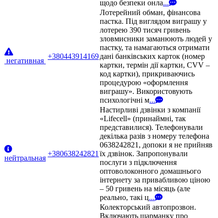
щодо безпеки онла
...
Лотерейний обман, фінансова
пастка. Під виглядом виграшу у
лотерею 390 тисяч гривень
зловмисники заманюють людей у
пастку, та намагаються отримати
+380443914169
дані банківських карток (номер
негативная
картки, термін дії картки, CVV –
код картки), прикриваючись
процедурою «оформлення
виграшу». Використовують
психологічні м
...
Настирливі дзвінки з компанії
«Lifecell» (принаймні, так
представилися). Телефонували
декілька разів з номеру телефона
0638242821, допоки я не прийняв
+380638242821
їх дзвінок. Запропонували
нейтральная
послуги з підключення
оптоволоконного домашнього
інтернету за привабливою ціною
– 50 гривень на місяць (але
реально, такі ц
...
Колекторський автопрозвон.
Включають шарманку про