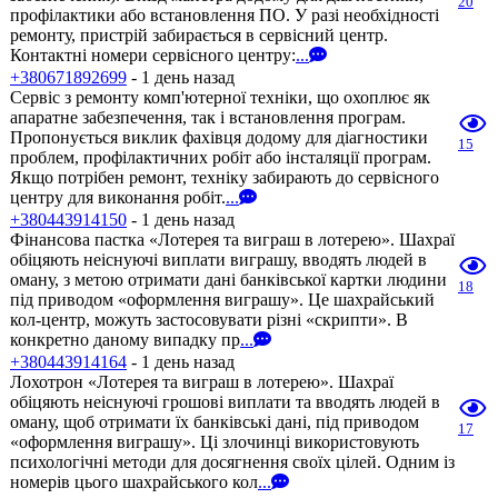
20
профілактики або встановлення ПО. У разі необхідності
ремонту, пристрій забирається в сервісний центр.
Контактні номери сервісного центру:
...
+380671892699
- 1 день назад
Сервіс з ремонту комп'ютерної техніки, що охоплює як
апаратне забезпечення, так і встановлення програм.
Пропонується виклик фахівця додому для діагностики
15
проблем, профілактичних робіт або інсталяції програм.
Якщо потрібен ремонт, техніку забирають до сервісного
центру для виконання робіт.
...
+380443914150
- 1 день назад
Фінансова пастка «Лотерея та виграш в лотерею». Шахраї
обіцяють неіснуючі виплати виграшу, вводять людей в
оману, з метою отримати дані банківської картки людини
18
під приводом «оформлення виграшу». Це шахрайський
кол-центр, можуть застосовувати різні «скрипти». В
конкретно даному випадку пр
...
+380443914164
- 1 день назад
Лохотрон «Лотерея та виграш в лотерею». Шахраї
обіцяють неіснуючі грошові виплати та вводять людей в
оману, щоб отримати їх банківські дані, під приводом
17
«оформлення виграшу». Ці злочинці використовують
психологічні методи для досягнення своїх цілей. Одним із
номерів цього шахрайського кол
...