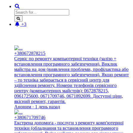
+3
Новые отзывы:
+380672878215
Сервіс по ремонту компьютерної техніки (залізо +
встановлення програмного забезпечення). Виклик
майстра на дом (виявлення проблеми, профілактика або
встановлення програмного забезпечення). Якщо ремонт
– то техніка забирається в сервісний центр для
здійснення ремонту. Номери телефонів сервісного
центру (компьютерних майстрів): 0672878215,
0961725600, 0671709746, 0671892699. Доступні ціни,
якісний ремонт, гарантія.
Аноним · 1 день назад
+380671709746
Екстрена допомога - послуги з ремонту комп'ютерної
техніки (обладнання та встановлення програмного