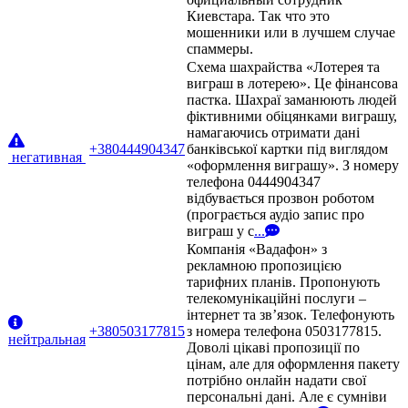
Киевстара. Так что это
мошенники или в лучшем случае
спаммеры.
Схема шахрайства «Лотерея та
виграш в лотерею». Це фінансова
пастка. Шахраї заманюють людей
фіктивними обіцянками виграшу,
намагаючись отримати дані
+380444904347
банківської картки під виглядом
негативная
«оформлення виграшу». З номеру
телефона 0444904347
відбувається прозвон роботом
(програється аудіо запис про
виграш у с
...
Компанія «Вадафон» з
рекламною пропозицією
тарифних планів. Пропонують
телекомунікаційні послуги –
інтернет та зв’язок. Телефонують
+380503177815
з номера телефона 0503177815.
нейтральная
Доволі цікаві пропозиції по
цінам, але для оформлення пакету
потрібно онлайн надати свої
персональні дані. Але є сумніви