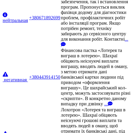
забезпечення, так і встановлення
програм. Пропонується виклик
фахівця додому для діагностики
+380671892699
проблем, профілактичних робіт
нейтральная
або інсталяції програм. Якщо
потрібен ремонт, техніку
забирають до сервісного центру
для виконання робіт. Контактні
...
Фінансова пастка «Лотерея та
виграш в лотерею». Шахраї
обіцяють неіснуючі виплати
виграшу, вводять людей в оману,
з метою отримати дані
+380443914150
банківської картки людини під
негативная
приводом «оформлення
виграшу». Це шахрайський кол-
центр, можуть застосовувати різні
«скрипти». В конкретно даному
випадку при дзвінку
...
Лохотрон «Лотерея та виграш в
лотерею». Шахраї обіцяють
неіснуючі грошові виплати та
вводять людей в оману, щоб
отримати їх банківські дані, під