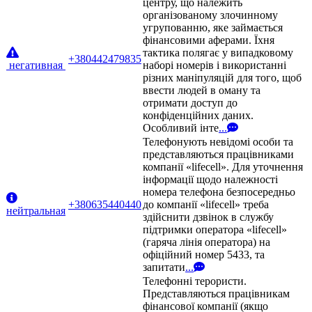
центру, що належить
організованому злочинному
угрупованню, яке займається
фінансовими аферами. Їхня
тактика полягає у випадковому
+380442479835
негативная
наборі номерів і використанні
різних маніпуляцій для того, щоб
ввести людей в оману та
отримати доступ до
конфіденційних даних.
Особливий інте
...
Телефонують невідомі особи та
представляються працівниками
компанії «lifecell». Для уточнення
інформації щодо належності
номера телефона безпосередньо
+380635440440
до компанії «lifecell» треба
нейтральная
здійснити дзвінок в службу
підтримки оператора «lifecell»
(гаряча лінія оператора) на
офіційний номер 5433, та
запитати
...
Телефонні терористи.
Представляються працівникам
фінансової компанії (якщо