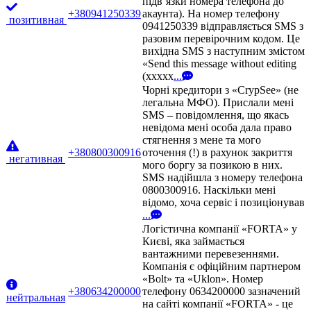
підв’язки номера телефона до
+380941250339
акаунта). На номер телефону
позитивная
0941250339 відправляється SMS з
разовим перевірочним кодом. Це
вихідна SMS з наступним змістом
«Send this message without editing
(xxxxx
...
Чорні кредитори з «CrypSee» (не
легальна МФО). Прислали мені
SMS – повідомлення, що якась
невідома мені особа дала право
стягнення з мене та мого
+380800300916
оточення (!) в рахунок закриття
негативная
мого боргу за позикою в них.
SMS надійшла з номеру телефона
0800300916. Наскільки мені
відомо, хоча сервіс і позиціонував
...
Логістична компанії «FORTA» у
Києві, яка займається
вантажними перевезеннями.
Компанія є офіційним партнером
«Bolt» та «Uklon». Номер
+380634200000
телефону 0634200000 зазначений
нейтральная
на сайті компанії «FORTA» - це