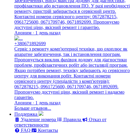
забезпечення). Виїзд майстра додому для діагностики,
профілактики або встановлення ПО. У разі необхідності
ремонту, пристрій забирається в сервісний центр.
Контактні номери сервісного центру: 0672878215,
0961725600, 0671709746, 0671892699. Пропонуємо
доступні ціни, якісний ремонт і гарантію.
Аноним · 1 день назад
+380671892699
Сервіс з ремонту комп'ютерної техніки, що охоплює як
апаратне забезпечення, так і встановлення програм.
Пропонується виклик фахівця додому для діагностики
проблем, профілактичних робіт або інсталяції програм.
Якщо потрібен ремонт, техніку забирають до сервісного
центру для виконання робіт. Контактні номери
сервісного центру (спеціалісти з комп'ютерів):
0672878215, 0961725600, 0671709746, 0671892699.
Пропонуємо доступні ціни, якісний ремонт і надаємо
гарантію.
Аноним · 1 день назад
Больше отзывов...
Поддержка
Удаление номера
Правила
Отказ от
ответственности
FAQ
Контакты