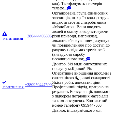
код). Телефонують з номерів
телефо
...
Організована група фінансових
злочинців, шахраї з кол-центру -
видають себе за співробітників
«МоноБанк». Вони вводять
людей в оману, використовуючи
+380444406306
різні приводи, наприклад,
негативная
лякають «блокуванням рахунку»
чи повідомленням про доступ до
рахунку невідомих третіх осіб
(вигадують спробу
несанкціонованог
...
Дмитро. Усі види сантехнічних
послуг у м.Кривий Ріг.
Оперативне вирішення проблем з
сантехнікою будь-якої складності.
Якість робіт, адекватні ціни.
+380959447500
позитивная
Професійний підхід, працюю на
результат. Консультації, допомога
з підбором потрібних матеріалів
та комплектуючих. Контактний
номер телефону 0959447500.
Дзвінок із шахрайського кол-