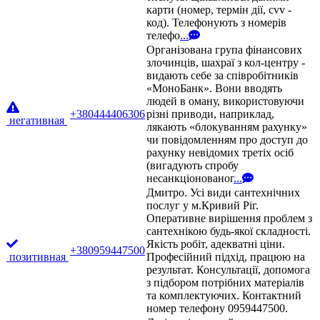
карти (номер, термін дії, cvv -
код). Телефонують з номерів
телефо
...
Організована група фінансових
злочинців, шахраї з кол-центру -
видають себе за співробітників
«МоноБанк». Вони вводять
людей в оману, використовуючи
+380444406306
різні приводи, наприклад,
негативная
лякають «блокуванням рахунку»
чи повідомленням про доступ до
рахунку невідомих третіх осіб
(вигадують спробу
несанкціонованог
...
Дмитро. Усі види сантехнічних
послуг у м.Кривий Ріг.
Оперативне вирішення проблем з
сантехнікою будь-якої складності.
Якість робіт, адекватні ціни.
+380959447500
позитивная
Професійний підхід, працюю на
результат. Консультації, допомога
з підбором потрібних матеріалів
та комплектуючих. Контактний
номер телефону 0959447500.