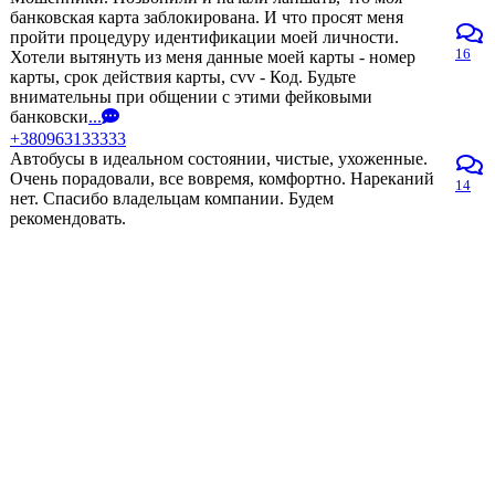
банковская карта заблокирована. И что просят меня
пройти процедуру идентификации моей личности.
16
Хотели вытянуть из меня данные моей карты - номер
карты, срок действия карты, cvv - Код. Будьте
внимательны при общении с этими фейковыми
банковски
...
+380963133333
Автобусы в идеальном состоянии, чистые, ухоженные.
Очень порадовали, все вовремя, комфортно. Нареканий
14
нет. Спасибо владельцам компании. Будем
рекомендовать.