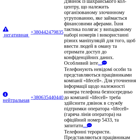
Дзвінок із шахрайського кол-
центру, що належить
організованому злочинному
угрупованню, яке займається
фінансовими аферами. Їхня
тактика полягає у випадковому
+380442479835
негативная
наборі номерів і використанні
різних маніпуляцій для того, щоб
ввести людей в оману та
отримати доступ до
конфіденційних даних.
Особливий інте
...
Телефонують невідомі особи та
представляються працівниками
компанії «lifecell». Для уточнення
інформації щодо належності
номера телефона безпосередньо
+380635440440
до компанії «lifecell» треба
нейтральная
здійснити дзвінок в службу
підтримки оператора «lifecell»
(гаряча лінія оператора) на
офіційний номер 5433, та
запитати
...
Телефонні терористи.
Представляються працівникам