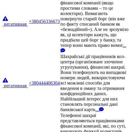
фінансової компанії (якщо
простими словами – то це
колектори). Вимагають
повернути старий борг (він вже
+380456336673
негативная
по факту списаний банком як
«безнадійний»). Але не зрозуміло
як, ці колектори кажуть, що
придбали цей борг у банку, та
тепер вони мають право вимог
...
Шахрайські дії працівників кол-
центра (організоване злочинне
угрупування), фінансові шахраї.
Вони телефонують на випадкові
номери людей, використовуючи
+380444406304
всі можливі способи для
негативная
введення в оману та отримання
конфіденційних даних.
Найбільший інтерес для них
становлять персональні дані
банківської картк
...
Телефонні шахраї
представляються працівниками
фінансової компанії, які, по суті,
виконують функції колекторів.