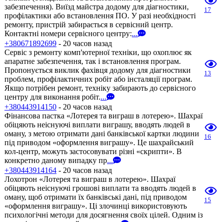
забезпечення). Виїзд майстра додому для діагностики,
17
профілактики або встановлення ПО. У разі необхідності
ремонту, пристрій забирається в сервісний центр.
Контактні номери сервісного центру:
...
+380671892699
- 20 часов назад
Сервіс з ремонту комп'ютерної техніки, що охоплює як
апаратне забезпечення, так і встановлення програм.
Пропонується виклик фахівця додому для діагностики
13
проблем, профілактичних робіт або інсталяції програм.
Якщо потрібен ремонт, техніку забирають до сервісного
центру для виконання робіт.
...
+380443914150
- 20 часов назад
Фінансова пастка «Лотерея та виграш в лотерею». Шахраї
обіцяють неіснуючі виплати виграшу, вводять людей в
оману, з метою отримати дані банківської картки людини
16
під приводом «оформлення виграшу». Це шахрайський
кол-центр, можуть застосовувати різні «скрипти». В
конкретно даному випадку пр
...
+380443914164
- 20 часов назад
Лохотрон «Лотерея та виграш в лотерею». Шахраї
обіцяють неіснуючі грошові виплати та вводять людей в
оману, щоб отримати їх банківські дані, під приводом
15
«оформлення виграшу». Ці злочинці використовують
психологічні методи для досягнення своїх цілей. Одним із