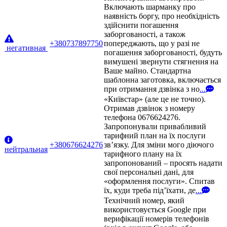
Включають шарманку про
наявність боргу, про необхідність
здійснити погашення
заборгованості, а також
+380737897750
попереджають, що у разі не
негативная
погашення заборгованості, будуть
вимушені звернути стягнення на
Ваше майно. Стандартна
шаблонна заготовка, включається
при отримання дзвінка з но
...
«Київстар» (але це не точно).
Отримав дзвінок з номеру
телефона 0676624276.
Запропонували привабливий
тарифний план на їх послуги
+380676624276
зв’язку. Для зміни мого діючого
нейтральная
тарифного плану на їх
запропонований – просять надати
свої персональні дані, для
«оформлення послуги». Спитав
їх, куди треба під’їхати, де
...
Технічний номер, який
використовується Google при
верифікації номерів телефонів