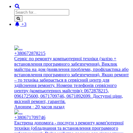
+3
Новые отзывы:
+380672878215
Сервіс по ремонту компьютерної техніки (залізо +
встановлення програмного забезпечення). Виклик
майстра на дом (виявлення проблеми, профілактика або
встановлення програмного забезпечення). Якщо ремонт
– то техніка забирається в сервісний центр для
здійснення ремонту. Номери телефонів сервісного
центру (компьютерних майстрів): 0672878215,
0961725600, 0671709746, 0671892699. Доступні ціни,
якісний ремонт, гарантія.
Аноним · 20 часов назад
+380671709746
Екстрена допомога - послуги з ремонту комп'ютерної
техніки (обладнання та встановлення програмного