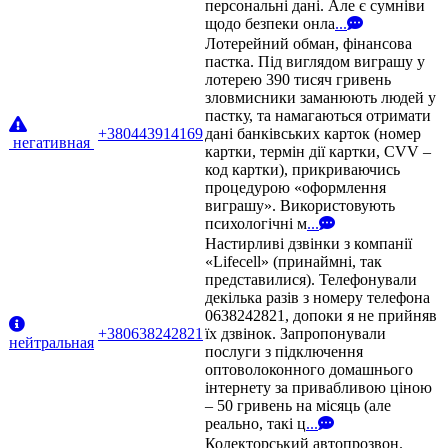
персональні дані. Але є сумніви
щодо безпеки онла
...
Лотерейний обман, фінансова
пастка. Під виглядом виграшу у
лотерею 390 тисяч гривень
зловмисники заманюють людей у
пастку, та намагаються отримати
+380443914169
дані банківських карток (номер
негативная
картки, термін дії картки, CVV –
код картки), прикриваючись
процедурою «оформлення
виграшу». Використовують
психологічні м
...
Настирливі дзвінки з компанії
«Lifecell» (принаймні, так
представилися). Телефонували
декілька разів з номеру телефона
0638242821, допоки я не прийняв
+380638242821
їх дзвінок. Запропонували
нейтральная
послуги з підключення
оптоволоконного домашнього
інтернету за привабливою ціною
– 50 гривень на місяць (але
реально, такі ц
...
Колекторський автопрозвон.