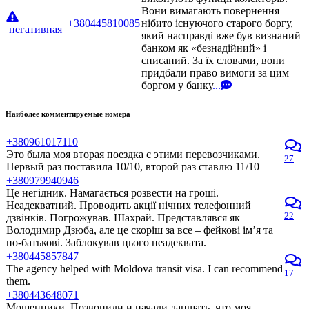
Вони вимагають повернення
+380445810085
нібито існуючого старого боргу,
негативная
який насправді вже був визнаний
банком як «безнадійний» і
списаний. За їх словами, вони
придбали право вимоги за цим
боргом у банку
...
Наиболее комментируемые номера
+380961017110
Это была моя вторая поездка с этими перевозчиками.
27
Первый раз поставила 10/10, второй раз ставлю 11/10
+380979940946
Це негідник. Намагається розвести на гроші.
Неадекватний. Проводить акції нічних телефонний
22
дзвінків. Погрожував. Шахрай. Представлявся як
Володимир Дзюба, але це скоріш за все – фейкові ім’я та
по-батькові. Заблокував цього неадеквата.
+380445857847
The agency helped with Moldova transit visa. I can recommend
17
them.
+380443648071
Мошенники. Позвонили и начали лапшать, что моя