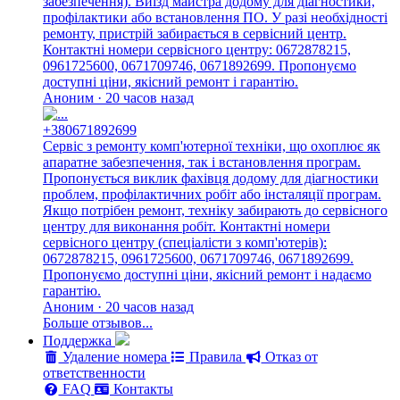
забезпечення). Виїзд майстра додому для діагностики,
профілактики або встановлення ПО. У разі необхідності
ремонту, пристрій забирається в сервісний центр.
Контактні номери сервісного центру: 0672878215,
0961725600, 0671709746, 0671892699. Пропонуємо
доступні ціни, якісний ремонт і гарантію.
Аноним · 20 часов назад
+380671892699
Сервіс з ремонту комп'ютерної техніки, що охоплює як
апаратне забезпечення, так і встановлення програм.
Пропонується виклик фахівця додому для діагностики
проблем, профілактичних робіт або інсталяції програм.
Якщо потрібен ремонт, техніку забирають до сервісного
центру для виконання робіт. Контактні номери
сервісного центру (спеціалісти з комп'ютерів):
0672878215, 0961725600, 0671709746, 0671892699.
Пропонуємо доступні ціни, якісний ремонт і надаємо
гарантію.
Аноним · 20 часов назад
Больше отзывов...
Поддержка
Удаление номера
Правила
Отказ от
ответственности
FAQ
Контакты