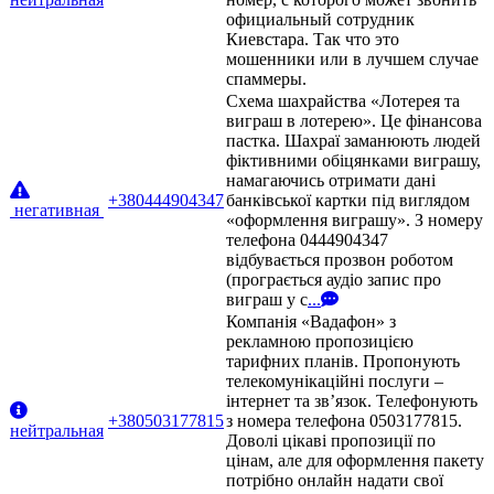
официальный сотрудник
Киевстара. Так что это
мошенники или в лучшем случае
спаммеры.
Схема шахрайства «Лотерея та
виграш в лотерею». Це фінансова
пастка. Шахраї заманюють людей
фіктивними обіцянками виграшу,
намагаючись отримати дані
+380444904347
банківської картки під виглядом
негативная
«оформлення виграшу». З номеру
телефона 0444904347
відбувається прозвон роботом
(програється аудіо запис про
виграш у с
...
Компанія «Вадафон» з
рекламною пропозицією
тарифних планів. Пропонують
телекомунікаційні послуги –
інтернет та зв’язок. Телефонують
+380503177815
з номера телефона 0503177815.
нейтральная
Доволі цікаві пропозиції по
цінам, але для оформлення пакету
потрібно онлайн надати свої