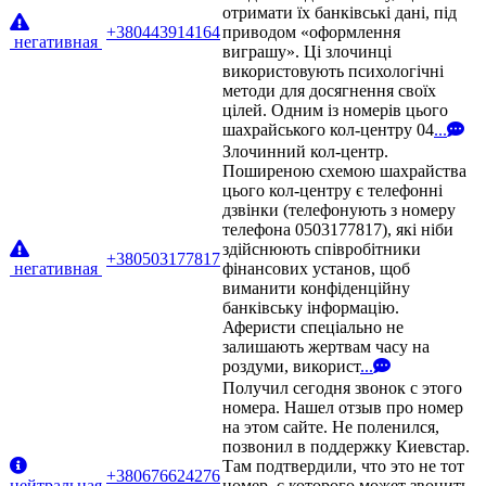
отримати їх банківські дані, під
+380443914164
приводом «оформлення
негативная
виграшу». Ці злочинці
використовують психологічні
методи для досягнення своїх
цілей. Одним із номерів цього
шахрайського кол-центру 04
...
Злочинний кол-центр.
Поширеною схемою шахрайства
цього кол-центру є телефонні
дзвінки (телефонують з номеру
телефона 0503177817), які ніби
здійснюють співробітники
+380503177817
негативная
фінансових установ, щоб
виманити конфіденційну
банківську інформацію.
Аферисти спеціально не
залишають жертвам часу на
роздуми, використ
...
Получил сегодня звонок с этого
номера. Нашел отзыв про номер
на этом сайте. Не поленился,
позвонил в поддержку Киевстар.
Там подтвердили, что это не тот
+380676624276
нейтральная
номер, с которого может звонить