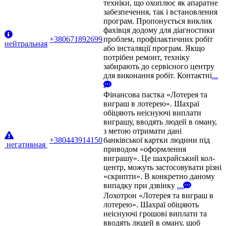
техніки, що охоплює як апаратне
забезпечення, так і встановлення
програм. Пропонується виклик
фахівця додому для діагностики
+380671892699
проблем, профілактичних робіт
нейтральная
або інсталяції програм. Якщо
потрібен ремонт, техніку
забирають до сервісного центру
для виконання робіт. Контактні
...
Фінансова пастка «Лотерея та
виграш в лотерею». Шахраї
обіцяють неіснуючі виплати
виграшу, вводять людей в оману,
з метою отримати дані
+380443914150
банківської картки людини під
негативная
приводом «оформлення
виграшу». Це шахрайський кол-
центр, можуть застосовувати різні
«скрипти». В конкретно даному
випадку при дзвінку
...
Лохотрон «Лотерея та виграш в
лотерею». Шахраї обіцяють
неіснуючі грошові виплати та
вводять людей в оману, щоб