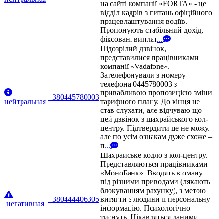
на сайті компанії «FORTA» - це
відділ кадрів з питань офіційного
працевлаштування водіїв.
Пропонують стабільний дохід,
фіксовані виплат
...
Підозрілий дзвінок,
представилися працівниками
компанії «Vadafone».
Зателефонували з номеру
телефона 0445780003 з
привабливою пропозицією зміни
+380445780003
нейтральная
тарифного плану. До кінця не
став слухати, але відчуваю що
цей дзвінок з шахрайського кол-
центру. Підтвердити це не можу,
але по усім ознакам дуже схоже –
п
...
Шахрайське кодло з кол-центру.
Представляються працівниками
«МоноБанк». Вводять в оману
під різними приводами (лякають
блокуванням рахунку), з метою
+380444406305
витягти з людини її персональну
негативная
інформацію. Психологічно
тиснуть. Цікавляться даними