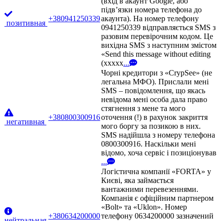
(вхід в акаунт Google, або
підв’язки номера телефона до
+380941250339
акаунта). На номер телефону
позитивная
0941250339 відправляється SMS з
разовим перевірочним кодом. Це
вихідна SMS з наступним змістом
«Send this message without editing
(xxxxx
...
Чорні кредитори з «CrypSee» (не
легальна МФО). Прислали мені
SMS – повідомлення, що якась
невідома мені особа дала право
стягнення з мене та мого
+380800300916
оточення (!) в рахунок закриття
негативная
мого боргу за позикою в них.
SMS надійшла з номеру телефона
0800300916. Наскільки мені
відомо, хоча сервіс і позиціонував
...
Логістична компанії «FORTA» у
Києві, яка займається
вантажними перевезеннями.
Компанія є офіційним партнером
«Bolt» та «Uklon». Номер
+380634200000
телефону 0634200000 зазначений
нейтральная