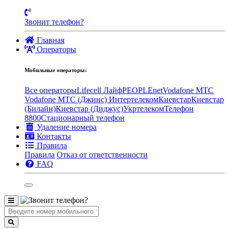
Звонит телефон?
Главная
Операторы
Мобильные операторы:
Все операторы
Lifecell Лайф
PEOPLEnet
Vodafone MTC
Vodafone МТС (Джинс)
Интертелеком
Киевстар
Киевстар
(Билайн)
Киевстар (Диджус)
Укртелеком
Телефон
8800
Стационарный телефон
Удаление номера
Контакты
Правила
Правила
Отказ от ответственности
FAQ