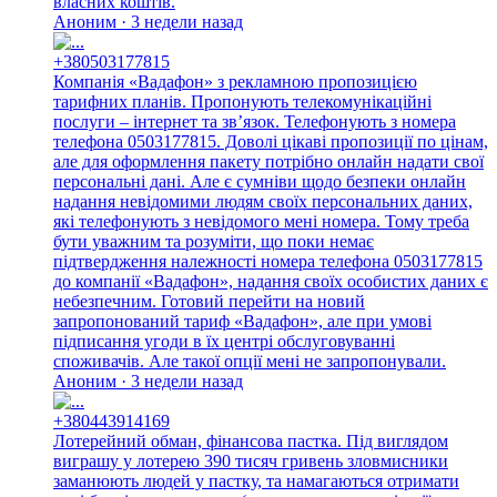
власних коштів.
Аноним · 3 недели назад
+380503177815
Компанія «Вадафон» з рекламною пропозицією
тарифних планів. Пропонують телекомунікаційні
послуги – інтернет та зв’язок. Телефонують з номера
телефона 0503177815. Доволі цікаві пропозиції по цінам,
але для оформлення пакету потрібно онлайн надати свої
персональні дані. Але є сумніви щодо безпеки онлайн
надання невідомими людям своїх персональних даних,
які телефонують з невідомого мені номера. Тому треба
бути уважним та розуміти, що поки немає
підтвердження належності номера телефона 0503177815
до компанії «Вадафон», надання своїх особистих даних є
небезпечним. Готовий перейти на новий
запропонований тариф «Вадафон», але при умові
підписання угоди в їх центрі обслуговуванні
споживачів. Але такої опції мені не запропонували.
Аноним · 3 недели назад
+380443914169
Лотерейний обман, фінансова пастка. Під виглядом
виграшу у лотерею 390 тисяч гривень зловмисники
заманюють людей у пастку, та намагаються отримати