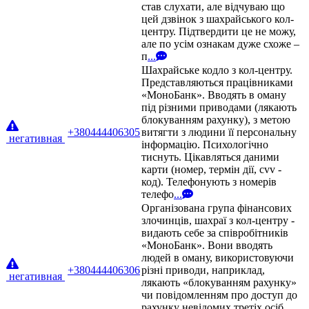
став слухати, але відчуваю що
цей дзвінок з шахрайського кол-
центру. Підтвердити це не можу,
але по усім ознакам дуже схоже –
п
...
Шахрайське кодло з кол-центру.
Представляються працівниками
«МоноБанк». Вводять в оману
під різними приводами (лякають
блокуванням рахунку), з метою
+380444406305
витягти з людини її персональну
негативная
інформацію. Психологічно
тиснуть. Цікавляться даними
карти (номер, термін дії, cvv -
код). Телефонують з номерів
телефо
...
Організована група фінансових
злочинців, шахраї з кол-центру -
видають себе за співробітників
«МоноБанк». Вони вводять
людей в оману, використовуючи
+380444406306
різні приводи, наприклад,
негативная
лякають «блокуванням рахунку»
чи повідомленням про доступ до
рахунку невідомих третіх осіб