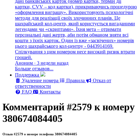
дані банківських карток (номер картки, термін дії
картки, CVV – код картки), прикриваючись процедурою
«оформлення виграшу». Використовують психологічні
методи для реалізації своїх злочинних планів. Це
шахрайський кол-центр, який користується вигаданими
легендами чи «скриптами». Їхня мета – отримати
персональні дані жертв, аби потім обманом зняти всі
кошти з їхніх карток. Один із вже «засвічених» номерів
цього шахрайського кол-центру - 0443914169.
Спілкування з цим номером несе високий ризик втрати
грошей.
Аноним · 3 недели назад
Больше отзывов...
Поддержка
Удаление номера
Правила
Отказ от
ответственности
FAQ
Контакты
Комментарий #2579 к номеру
380674084405
Отзыв #2579 о номере телефона 380674084405