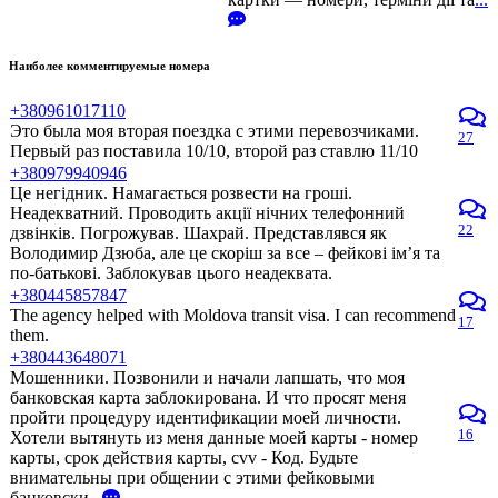
Наиболее комментируемые номера
+380961017110
Это была моя вторая поездка с этими перевозчиками.
27
Первый раз поставила 10/10, второй раз ставлю 11/10
+380979940946
Це негідник. Намагається розвести на гроші.
Неадекватний. Проводить акції нічних телефонний
22
дзвінків. Погрожував. Шахрай. Представлявся як
Володимир Дзюба, але це скоріш за все – фейкові ім’я та
по-батькові. Заблокував цього неадеквата.
+380445857847
The agency helped with Moldova transit visa. I can recommend
17
them.
+380443648071
Мошенники. Позвонили и начали лапшать, что моя
банковская карта заблокирована. И что просят меня
пройти процедуру идентификации моей личности.
16
Хотели вытянуть из меня данные моей карты - номер
карты, срок действия карты, cvv - Код. Будьте
внимательны при общении с этими фейковыми
банковски
...