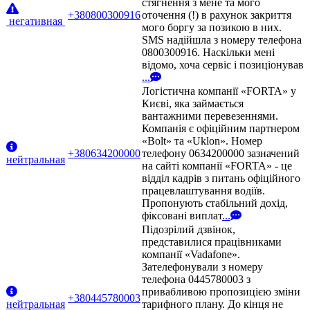
стягнення з мене та мого
+380800300916
оточення (!) в рахунок закриття
негативная
мого боргу за позикою в них.
SMS надійшла з номеру телефона
0800300916. Наскільки мені
відомо, хоча сервіс і позиціонував
...
Логістична компанії «FORTA» у
Києві, яка займається
вантажними перевезеннями.
Компанія є офіційним партнером
«Bolt» та «Uklon». Номер
+380634200000
телефону 0634200000 зазначений
нейтральная
на сайті компанії «FORTA» - це
відділ кадрів з питань офіційного
працевлаштування водіїв.
Пропонують стабільний дохід,
фіксовані виплат
...
Підозрілий дзвінок,
представилися працівниками
компанії «Vadafone».
Зателефонували з номеру
телефона 0445780003 з
привабливою пропозицією зміни
+380445780003
нейтральная
тарифного плану. До кінця не