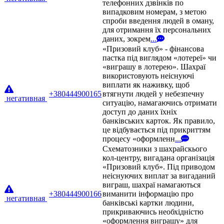
телефонних дзвінків по
випадковим номерам, з метою
спроби введення людей в оману,
для отримання їх персональних
даних, зокрем
...
«Призовий клуб» - фінансова
пастка під виглядом «лотереї» чи
«виграшу в лотерею». Шахраї
використовують неіснуючі
виплати як наживку, щоб
+380444900165
втягнути людей у небезпечну
негативная
ситуацію, намагаючись отримати
доступ до даних їхніх
банківських карток. Як правило,
це відбувається під прикриттям
процесу «оформленн
...
Схематозники з шахрайскього
кол-центру, вигадана організація
«Призовий клуб». Під приводом
неіснуючих виплат за вигаданий
виграш, шахраї намагаються
+380444900166
виманити інформацію про
негативная
банківські картки людини,
прикриваючись необхідністю
«оформлення виграшу» для