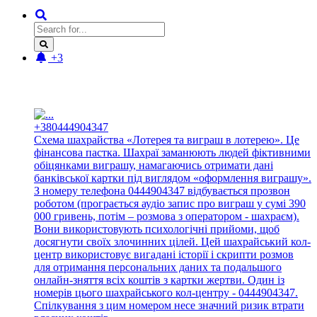
+3
Новые отзывы:
+380444904347
Схема шахрайства «Лотерея та виграш в лотерею». Це
фінансова пастка. Шахраї заманюють людей фіктивними
обіцянками виграшу, намагаючись отримати дані
банківської картки під виглядом «оформлення виграшу».
З номеру телефона 0444904347 відбувається прозвон
роботом (програється аудіо запис про виграш у сумі 390
000 гривень, потім – розмова з оператором - шахраєм).
Вони використовують психологічні прийоми, щоб
досягнути своїх злочинних цілей. Цей шахрайський кол-
центр використовує вигадані історії і скрипти розмов
для отримання персональних даних та подальшого
онлайн-зняття всіх коштів з картки жертви. Один із
номерів цього шахрайського кол-центру - 0444904347.
Спілкування з цим номером несе значний ризик втрати