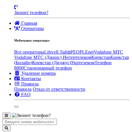
Звонит телефон?
Главная
Операторы
Мобильные операторы:
Все операторы
Lifecell Лайф
PEOPLEnet
Vodafone MTC
Vodafone МТС (Джинс)
Интертелеком
Киевстар
Киевстар
(Билайн)
Киевстар (Диджус)
Укртелеком
Телефон
8800
Стационарный телефон
Удаление номера
Контакты
Правила
Правила
Отказ от ответственности
FAQ