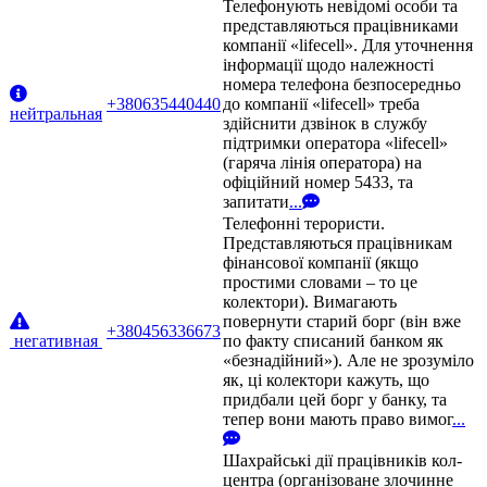
Телефонують невідомі особи та
представляються працівниками
компанії «lifecell». Для уточнення
інформації щодо належності
номера телефона безпосередньо
+380635440440
до компанії «lifecell» треба
нейтральная
здійснити дзвінок в службу
підтримки оператора «lifecell»
(гаряча лінія оператора) на
офіційний номер 5433, та
запитати
...
Телефонні терористи.
Представляються працівникам
фінансової компанії (якщо
простими словами – то це
колектори). Вимагають
повернути старий борг (він вже
+380456336673
негативная
по факту списаний банком як
«безнадійний»). Але не зрозуміло
як, ці колектори кажуть, що
придбали цей борг у банку, та
тепер вони мають право вимог
...
Шахрайські дії працівників кол-
центра (організоване злочинне