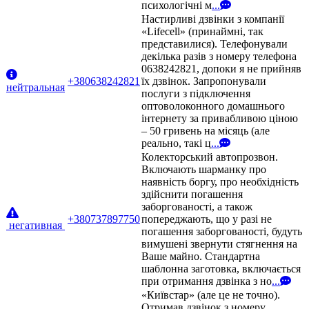
психологічні м
...
Настирливі дзвінки з компанії
«Lifecell» (принаймні, так
представилися). Телефонували
декілька разів з номеру телефона
0638242821, допоки я не прийняв
+380638242821
їх дзвінок. Запропонували
нейтральная
послуги з підключення
оптоволоконного домашнього
інтернету за привабливою ціною
– 50 гривень на місяць (але
реально, такі ц
...
Колекторський автопрозвон.
Включають шарманку про
наявність боргу, про необхідність
здійснити погашення
заборгованості, а також
+380737897750
попереджають, що у разі не
негативная
погашення заборгованості, будуть
вимушені звернути стягнення на
Ваше майно. Стандартна
шаблонна заготовка, включається
при отримання дзвінка з но
...
«Київстар» (але це не точно).
Отримав дзвінок з номеру