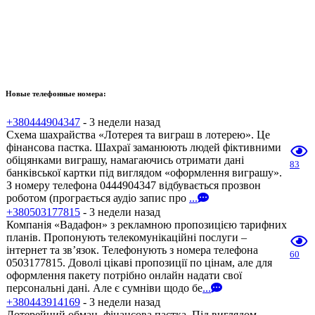
Новые телефонные номера:
+380444904347
- 3 недели назад
Схема шахрайства «Лотерея та виграш в лотерею». Це
фінансова пастка. Шахраї заманюють людей фіктивними
обіцянками виграшу, намагаючись отримати дані
83
банківської картки під виглядом «оформлення виграшу».
З номеру телефона 0444904347 відбувається прозвон
роботом (програється аудіо запис про
...
+380503177815
- 3 недели назад
Компанія «Вадафон» з рекламною пропозицією тарифних
планів. Пропонують телекомунікаційні послуги –
інтернет та зв’язок. Телефонують з номера телефона
60
0503177815. Доволі цікаві пропозиції по цінам, але для
оформлення пакету потрібно онлайн надати свої
персональні дані. Але є сумніви щодо бе
...
+380443914169
- 3 недели назад
Лотерейний обман, фінансова пастка. Під виглядом