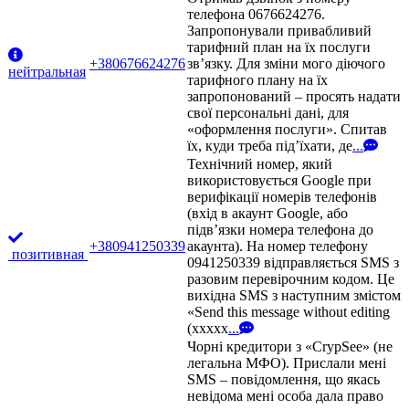
телефона 0676624276.
Запропонували привабливий
тарифний план на їх послуги
+380676624276
зв’язку. Для зміни мого діючого
нейтральная
тарифного плану на їх
запропонований – просять надати
свої персональні дані, для
«оформлення послуги». Спитав
їх, куди треба під’їхати, де
...
Технічний номер, який
використовується Google при
верифікації номерів телефонів
(вхід в акаунт Google, або
підв’язки номера телефона до
+380941250339
акаунта). На номер телефону
позитивная
0941250339 відправляється SMS з
разовим перевірочним кодом. Це
вихідна SMS з наступним змістом
«Send this message without editing
(xxxxx
...
Чорні кредитори з «CrypSee» (не
легальна МФО). Прислали мені
SMS – повідомлення, що якась
невідома мені особа дала право