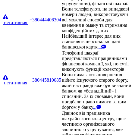
угрупування), фінансові шахраї.
Вони телефонують на випадкові
номери людей, використовуючи
+380444406304
всі можливі способи для
негативная
введення в оману та отримання
конфіденційних даних.
Найбільший інтерес для них
становлять персональні дані
банківської картк
...
Телефонні шахраї
представляються працівниками
фінансової компанії, які, по суті,
виконують функції колекторів.
Вони вимагають повернення
+380445810085
нібито існуючого старого боргу,
негативная
який насправді вже був визнаний
банком як «безнадійний» і
списаний. За їх словами, вони
придбали право вимоги за цим
боргом у банку
...
Дзвінок від працівника
шахрайського кол-центру, що є
частиною організованого
злочинного угрупування, яке
займається фінансовими