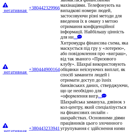
махінаціями. Телефонують на
+380442329966
негативная
випадкові номери людей,
застосовуючи різні методи для
введення їх в оману з метою
отримання конфіденційної
інформації. Найбільшу цінність
для ни
...
Хитромудра фінансова схема, яка
маскується під гру у «лотерею»,
або повідомлення про «виграш»,
від так званого «Призового
клубу». Шахраї використовують
+380444900164
обіцянки неіснуючих виплат, як
негативная
спосіб заманити людей і
отримати доступ до їхніх
банківських даних, стверджуючи,
що це необхідно для
«оформлення вигр
...
Шахрайська замануха, дзвінок з
кол-центру, який спеціалізується
на фінансових онлайн -
шахрайствах. Основними діями
працівників цього злочинного
+380443233941
угрупування є здійснення ними
негативная