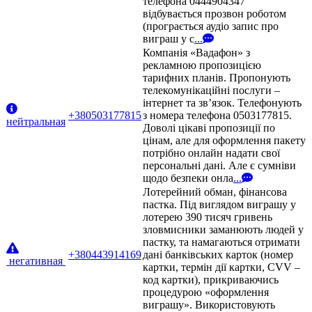
телефона 0444904347
відбувається прозвон роботом
(програється аудіо запис про
виграш у с
...
Компанія «Вадафон» з
рекламною пропозицією
тарифних планів. Пропонують
телекомунікаційні послуги –
інтернет та зв’язок. Телефонують
+380503177815
з номера телефона 0503177815.
нейтральная
Доволі цікаві пропозиції по
цінам, але для оформлення пакету
потрібно онлайн надати свої
персональні дані. Але є сумніви
щодо безпеки онла
...
Лотерейний обман, фінансова
пастка. Під виглядом виграшу у
лотерею 390 тисяч гривень
зловмисники заманюють людей у
пастку, та намагаються отримати
+380443914169
дані банківських карток (номер
негативная
картки, термін дії картки, CVV –
код картки), прикриваючись
процедурою «оформлення
виграшу». Використовують