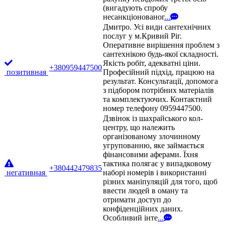
(вигадують спробу
несанкціонованог
...
Дмитро. Усі види сантехнічних
послуг у м.Кривий Ріг.
Оперативне вирішення проблем з
сантехнікою будь-якої складності.
Якість робіт, адекватні ціни.
+380959447500
позитивная
Професійний підхід, працюю на
результат. Консультації, допомога
з підбором потрібних матеріалів
та комплектуючих. Контактний
номер телефону 0959447500.
Дзвінок із шахрайського кол-
центру, що належить
організованому злочинному
угрупованню, яке займається
фінансовими аферами. Їхня
тактика полягає у випадковому
+380442479835
негативная
наборі номерів і використанні
різних маніпуляцій для того, щоб
ввести людей в оману та
отримати доступ до
конфіденційних даних.
Особливий інте
...