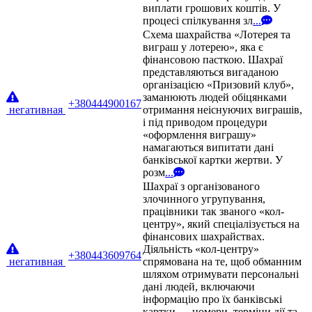
виплати грошових коштів. У
процесі спілкування зл
...
Схема шахрайства «Лотерея та
виграш у лотерею», яка є
фінансовою пасткою. Шахраї
представляються вигаданою
організацією «Призовий клуб»,
заманюють людей обіцянками
+380444900167
негативная
отримання неіснуючих виграшів,
і під приводом процедури
«оформлення виграшу»
намагаються випитати дані
банківської картки жертви. У
розм
...
Шахраї з організованого
злочинного угрупування,
працівники так званого «кол-
центру», який спеціалізується на
фінансових шахрайствах.
Діяльність «кол-центру»
+380443609764
негативная
спрямована на те, щоб обманним
шляхом отримувати персональні
дані людей, включаючи
інформацію про їх банківські
картки — номери, терміни дії та
...