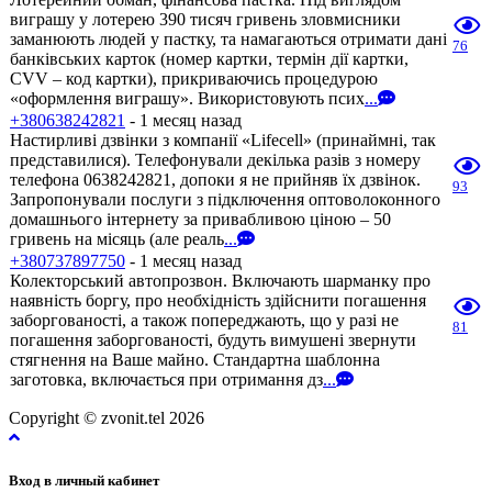
виграшу у лотерею 390 тисяч гривень зловмисники
заманюють людей у пастку, та намагаються отримати дані
76
банківських карток (номер картки, термін дії картки,
CVV – код картки), прикриваючись процедурою
«оформлення виграшу». Використовують псих
...
+380638242821
- 1 месяц назад
Настирливі дзвінки з компанії «Lifecell» (принаймні, так
представилися). Телефонували декілька разів з номеру
телефона 0638242821, допоки я не прийняв їх дзвінок.
93
Запропонували послуги з підключення оптоволоконного
домашнього інтернету за привабливою ціною – 50
гривень на місяць (але реаль
...
+380737897750
- 1 месяц назад
Колекторський автопрозвон. Включають шарманку про
наявність боргу, про необхідність здійснити погашення
заборгованості, а також попереджають, що у разі не
81
погашення заборгованості, будуть вимушені звернути
стягнення на Ваше майно. Стандартна шаблонна
заготовка, включається при отримання дз
...
Copyright © zvonit.tel 2026
Вход в личный кабинет