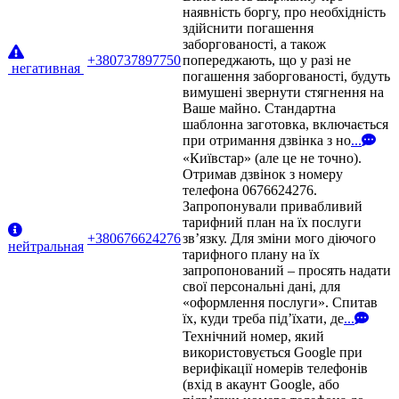
наявність боргу, про необхідність
здійснити погашення
заборгованості, а також
+380737897750
попереджають, що у разі не
негативная
погашення заборгованості, будуть
вимушені звернути стягнення на
Ваше майно. Стандартна
шаблонна заготовка, включається
при отримання дзвінка з но
...
«Київстар» (але це не точно).
Отримав дзвінок з номеру
телефона 0676624276.
Запропонували привабливий
тарифний план на їх послуги
+380676624276
зв’язку. Для зміни мого діючого
нейтральная
тарифного плану на їх
запропонований – просять надати
свої персональні дані, для
«оформлення послуги». Спитав
їх, куди треба під’їхати, де
...
Технічний номер, який
використовується Google при
верифікації номерів телефонів
(вхід в акаунт Google, або