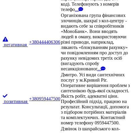
код). Телефонують з номерів
телефо
...
Організована група фінансових
злочинців, шахраї з кол-центру -
видають себе за співробітників
«МоноБанк». Вони вводять
людей в оману, використовуючи
+380444406306
різні приводи, наприклад,
негативная
лякають «блокуванням рахунку»
чи повідомленням про доступ до
рахунку невідомих третіх осіб
(вигадують спробу
несанкціонованог
...
Дмитро. Усі види сантехнічних
послуг у м.Кривий Ріг.
Оперативне вирішення проблем з
сантехнікою будь-якої складності.
Якість робіт, адекватні ціни.
+380959447500
позитивная
Професійний підхід, працюю на
результат. Консультації, допомога
з підбором потрібних матеріалів
та комплектуючих. Контактний
номер телефону 0959447500.
Дзвінок із шахрайського кол-