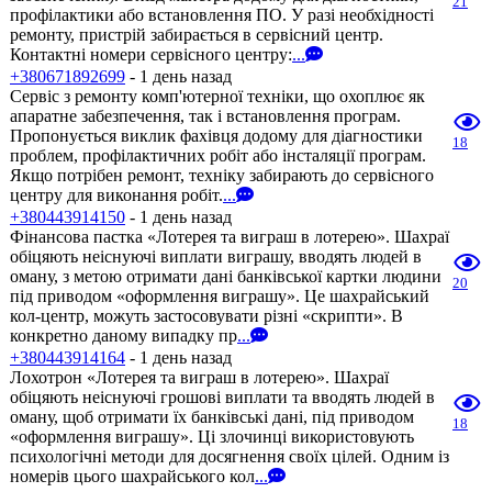
21
профілактики або встановлення ПО. У разі необхідності
ремонту, пристрій забирається в сервісний центр.
Контактні номери сервісного центру:
...
+380671892699
- 1 день назад
Сервіс з ремонту комп'ютерної техніки, що охоплює як
апаратне забезпечення, так і встановлення програм.
Пропонується виклик фахівця додому для діагностики
18
проблем, профілактичних робіт або інсталяції програм.
Якщо потрібен ремонт, техніку забирають до сервісного
центру для виконання робіт.
...
+380443914150
- 1 день назад
Фінансова пастка «Лотерея та виграш в лотерею». Шахраї
обіцяють неіснуючі виплати виграшу, вводять людей в
оману, з метою отримати дані банківської картки людини
20
під приводом «оформлення виграшу». Це шахрайський
кол-центр, можуть застосовувати різні «скрипти». В
конкретно даному випадку пр
...
+380443914164
- 1 день назад
Лохотрон «Лотерея та виграш в лотерею». Шахраї
обіцяють неіснуючі грошові виплати та вводять людей в
оману, щоб отримати їх банківські дані, під приводом
18
«оформлення виграшу». Ці злочинці використовують
психологічні методи для досягнення своїх цілей. Одним із
номерів цього шахрайського кол
...