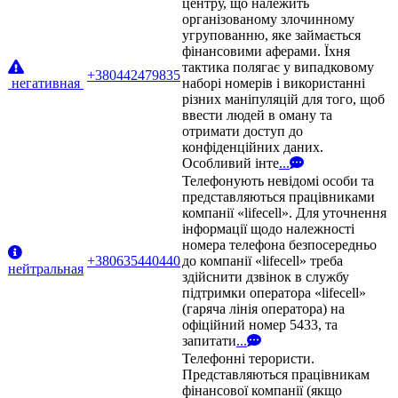
центру, що належить
організованому злочинному
угрупованню, яке займається
фінансовими аферами. Їхня
тактика полягає у випадковому
+380442479835
негативная
наборі номерів і використанні
різних маніпуляцій для того, щоб
ввести людей в оману та
отримати доступ до
конфіденційних даних.
Особливий інте
...
Телефонують невідомі особи та
представляються працівниками
компанії «lifecell». Для уточнення
інформації щодо належності
номера телефона безпосередньо
+380635440440
до компанії «lifecell» треба
нейтральная
здійснити дзвінок в службу
підтримки оператора «lifecell»
(гаряча лінія оператора) на
офіційний номер 5433, та
запитати
...
Телефонні терористи.
Представляються працівникам
фінансової компанії (якщо