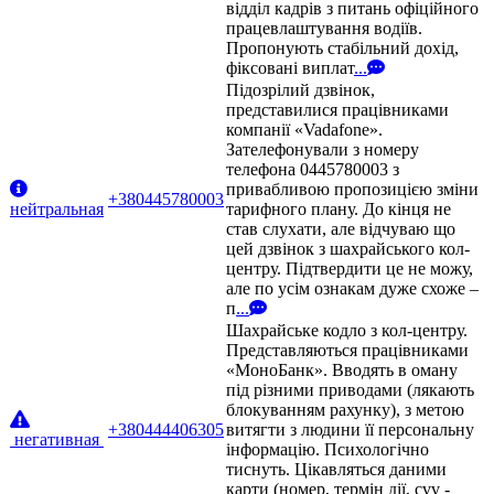
відділ кадрів з питань офіційного
працевлаштування водіїв.
Пропонують стабільний дохід,
фіксовані виплат
...
Підозрілий дзвінок,
представилися працівниками
компанії «Vadafone».
Зателефонували з номеру
телефона 0445780003 з
привабливою пропозицією зміни
+380445780003
нейтральная
тарифного плану. До кінця не
став слухати, але відчуваю що
цей дзвінок з шахрайського кол-
центру. Підтвердити це не можу,
але по усім ознакам дуже схоже –
п
...
Шахрайське кодло з кол-центру.
Представляються працівниками
«МоноБанк». Вводять в оману
під різними приводами (лякають
блокуванням рахунку), з метою
+380444406305
витягти з людини її персональну
негативная
інформацію. Психологічно
тиснуть. Цікавляться даними
карти (номер, термін дії, cvv -