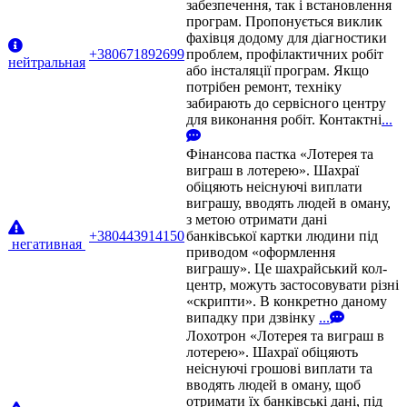
забезпечення, так і встановлення
програм. Пропонується виклик
фахівця додому для діагностики
+380671892699
проблем, профілактичних робіт
нейтральная
або інсталяції програм. Якщо
потрібен ремонт, техніку
забирають до сервісного центру
для виконання робіт. Контактні
...
Фінансова пастка «Лотерея та
виграш в лотерею». Шахраї
обіцяють неіснуючі виплати
виграшу, вводять людей в оману,
з метою отримати дані
+380443914150
банківської картки людини під
негативная
приводом «оформлення
виграшу». Це шахрайський кол-
центр, можуть застосовувати різні
«скрипти». В конкретно даному
випадку при дзвінку
...
Лохотрон «Лотерея та виграш в
лотерею». Шахраї обіцяють
неіснуючі грошові виплати та
вводять людей в оману, щоб
отримати їх банківські дані, під