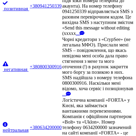
підв’язки номера телефона до
+380941250339
акаунта). На номер телефону
позитивная
0941250339 відправляється SMS з
разовим перевірочним кодом. Це
вихідна SMS з наступним змістом
«Send this message without editing
(xxxxx
...
Чорні кредитори з «CrypSee» (не
легальна МФО). Прислали мені
SMS – повідомлення, що якась
невідома мені особа дала право
стягнення з мене та мого
+380800300916
оточення (!) в рахунок закриття
негативная
мого боргу за позикою в них.
SMS надійшла з номеру телефона
0800300916. Наскільки мені
відомо, хоча сервіс і позиціонував
...
Логістична компанії «FORTA» у
Києві, яка займається
вантажними перевезеннями.
Компанія є офіційним партнером
«Bolt» та «Uklon». Номер
+380634200000
телефону 0634200000 зазначений
нейтральная
на сайті компанії «FORTA» - це