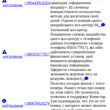
+380443914164
приводом «оформлення
негативная
виграшу». Ці злочинці
використовують психологічні
методи для досягнення своїх
цілей. Одним із номерів цього
шахрайського кол-центру 04
...
Злочинний кол-центр.
Поширеною схемою шахрайства
цього кол-центру є телефонні
дзвінки (телефонують з номеру
телефона 0503177817), які ніби
здійснюють співробітники
+380503177817
негативная
фінансових установ, щоб
виманити конфіденційну
банківську інформацію.
Аферисти спеціально не
залишають жертвам часу на
роздуми, використ
...
Получил сегодня звонок с этого
номера. Нашел отзыв про номер
на этом сайте. Не поленился,
позвонил в поддержку Киевстар.
Там подтвердили, что это не тот
+380676624276
нейтральная
номер, с которого может звонить
официальный сотрудник