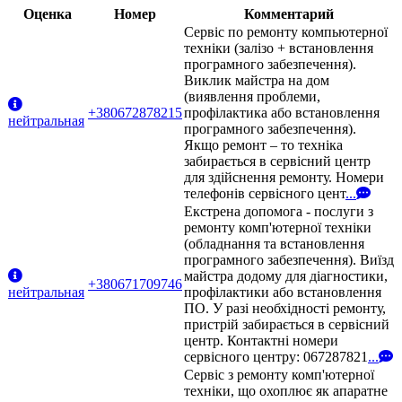
Оценка
Номер
Комментарий
Сервіс по ремонту компьютерної
техніки (залізо + встановлення
програмного забезпечення).
Виклик майстра на дом
(виявлення проблеми,
+380672878215
профілактика або встановлення
нейтральная
програмного забезпечення).
Якщо ремонт – то техніка
забирається в сервісний центр
для здійснення ремонту. Номери
телефонів сервісного цент
...
Екстрена допомога - послуги з
ремонту комп'ютерної техніки
(обладнання та встановлення
програмного забезпечення). Виїзд
майстра додому для діагностики,
+380671709746
нейтральная
профілактики або встановлення
ПО. У разі необхідності ремонту,
пристрій забирається в сервісний
центр. Контактні номери
сервісного центру: 067287821
...
Сервіс з ремонту комп'ютерної
техніки, що охоплює як апаратне