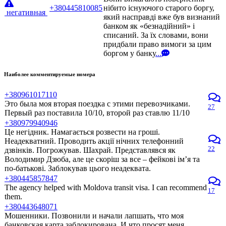
+380445810085
нібито існуючого старого боргу,
негативная
який насправді вже був визнаний
банком як «безнадійний» і
списаний. За їх словами, вони
придбали право вимоги за цим
боргом у банку
...
Наиболее комментируемые номера
+380961017110
Это была моя вторая поездка с этими перевозчиками.
27
Первый раз поставила 10/10, второй раз ставлю 11/10
+380979940946
Це негідник. Намагається розвести на гроші.
Неадекватний. Проводить акції нічних телефонний
22
дзвінків. Погрожував. Шахрай. Представлявся як
Володимир Дзюба, але це скоріш за все – фейкові ім’я та
по-батькові. Заблокував цього неадеквата.
+380445857847
The agency helped with Moldova transit visa. I can recommend
17
them.
+380443648071
Мошенники. Позвонили и начали лапшать, что моя
банковская карта заблокирована. И что просят меня