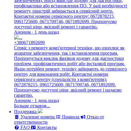
забезпечення). Виїзд майстра додому для діагностики,
профілактики або встановлення ПО. У разі необхідності
ремонту, пристрій забирається в сервісний центр.
Контактні номери сервісного центру: 0672878215,
0961725600, 0671709746, 0671892699. Пропонуємо
доступні ціни, якісний ремонт і гарантію.
Аноним · 1 день назад
+380671892699
Сервіс з ремонту комп'ютерної техніки, що охоплює як
апаратне забезпечення, так і встановлення програм.
Пропонується виклик фахівця додому для діагностики
проблем, профілактичних робіт або інсталяції програм.
Якщо потрібен ремонт, техніку забирають до сервісного
центру для виконання робіт. Контактні номери
сервісного центру (спеціалісти з комп'ютерів):
0672878215, 0961725600, 0671709746, 0671892699.
Пропонуємо доступні ціни, якісний ремонт і надаємо
гарантію.
Аноним · 1 день назад
Больше отзывов...
Поддержка
Удаление номера
Правила
Отказ от
ответственности
FAQ
Контакты