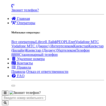
Звонит телефон?
Главная
Операторы
Мобильные операторы:
Все операторы
Lifecell Лайф
PEOPLEnet
Vodafone MTC
Vodafone МТС (Джинс)
Интертелеком
Киевстар
Киевстар
(Билайн)
Киевстар (Диджус)
Укртелеком
Телефон
8800
Стационарный телефон
Удаление номера
Контакты
Правила
Правила
Отказ от ответственности
FAQ