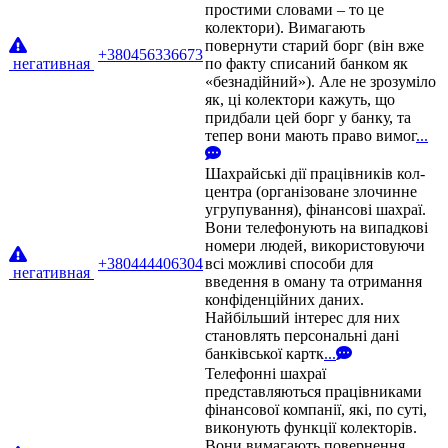
простими словами – то це
колектори). Вимагають
повернути старий борг (він вже
+380456336673
негативная
по факту списаний банком як
«безнадійний»). Але не зрозуміло
як, ці колектори кажуть, що
придбали цей борг у банку, та
тепер вони мають право вимог
...
Шахрайські дії працівників кол-
центра (організоване злочинне
угрупування), фінансові шахраї.
Вони телефонують на випадкові
номери людей, використовуючи
+380444406304
всі можливі способи для
негативная
введення в оману та отримання
конфіденційних даних.
Найбільший інтерес для них
становлять персональні дані
банківської картк
...
Телефонні шахраї
представляються працівниками
фінансової компанії, які, по суті,
виконують функції колекторів.
Вони вимагають повернення