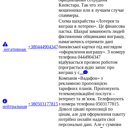
Киевстара. Так что это
мошенники или в лучшем случае
спаммеры.
Схема шахрайства «Лотерея та
виграш в лотерею». Це фінансова
пастка. Шахраї заманюють людей
фіктивними обіцянками виграшу,
намагаючись отримати дані
+380444904347
банківської картки під виглядом
негативная
«оформлення виграшу». З номеру
телефона 0444904347
відбувається прозвон роботом
(програється аудіо запис про
виграш у с
...
Компанія «Вадафон» з
рекламною пропозицією
тарифних планів. Пропонують
телекомунікаційні послуги –
інтернет та зв’язок. Телефонують
+380503177815
з номера телефона 0503177815.
нейтральная
Доволі цікаві пропозиції по
цінам, але для оформлення пакету
потрібно онлайн надати свої
персональні дані. Але є сумніви