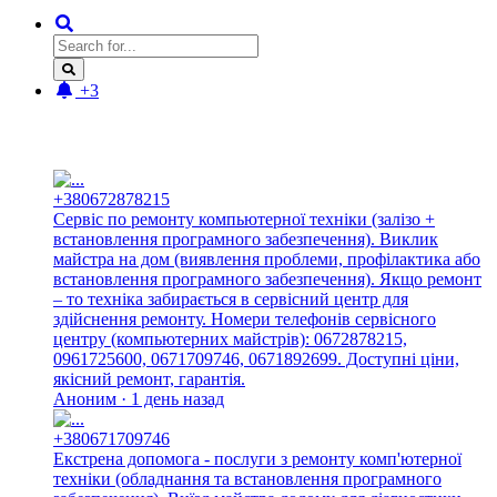
+3
Новые отзывы:
+380672878215
Сервіс по ремонту компьютерної техніки (залізо +
встановлення програмного забезпечення). Виклик
майстра на дом (виявлення проблеми, профілактика або
встановлення програмного забезпечення). Якщо ремонт
– то техніка забирається в сервісний центр для
здійснення ремонту. Номери телефонів сервісного
центру (компьютерних майстрів): 0672878215,
0961725600, 0671709746, 0671892699. Доступні ціни,
якісний ремонт, гарантія.
Аноним · 1 день назад
+380671709746
Екстрена допомога - послуги з ремонту комп'ютерної
техніки (обладнання та встановлення програмного