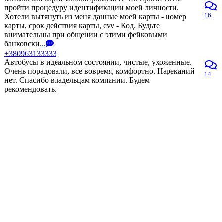
пройти процедуру идентификации моей личности.
16
Хотели вытянуть из меня данные моей карты - номер
карты, срок действия карты, cvv - Код. Будьте
внимательны при общении с этими фейковыми
банковски
...
+380963133333
Автобусы в идеальном состоянии, чистые, ухоженные.
Очень порадовали, все вовремя, комфортно. Нареканий
14
нет. Спасибо владельцам компании. Будем
рекомендовать.