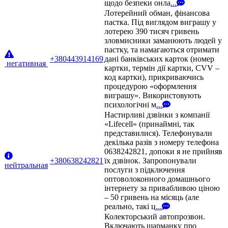
щодо безпеки онла
...
Лотерейний обман, фінансова
пастка. Під виглядом виграшу у
лотерею 390 тисяч гривень
зловмисники заманюють людей у
пастку, та намагаються отримати
+380443914169
дані банківських карток (номер
негативная
картки, термін дії картки, CVV –
код картки), прикриваючись
процедурою «оформлення
виграшу». Використовують
психологічні м
...
Настирливі дзвінки з компанії
«Lifecell» (принаймні, так
представилися). Телефонували
декілька разів з номеру телефона
0638242821, допоки я не прийняв
+380638242821
їх дзвінок. Запропонували
нейтральная
послуги з підключення
оптоволоконного домашнього
інтернету за привабливою ціною
– 50 гривень на місяць (але
реально, такі ц
...
Колекторський автопрозвон.
Включають шарманку про