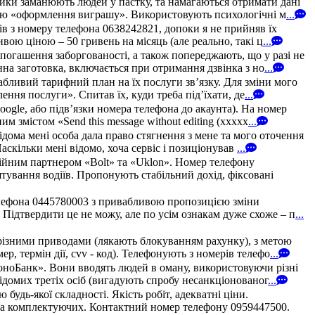
ики заманюють людей у пастку, та намагаються отримати дані
рою «оформлення виграшу». Використовують психологічні м
...
зів з номеру телефона 0638242821, допоки я не прийняв їх
ою ціною – 50 гривень на місяць (але реально, такі ц
...
погашення заборгованості, а також попереджають, що у разі не
на заготовка, включається при отримання дзвінка з но
...
абливий тарифний план на їх послуги зв’язку. Для зміни мого
ння послуги». Спитав їх, куди треба під’їхати, де
...
oogle, або підв’язки номера телефона до акаунта). На номер
 змістом «Send this message without editing (xxxxx
...
дома мені особа дала право стягнення з мене та мого оточення
аскільки мені відомо, хоча сервіс і позиціонував
...
ійним партнером «Bolt» та «Uklon». Номер телефону
штування водіїв. Пропонують стабільний дохід, фіксовані
елефона 0445780003 з привабливою пропозицією зміни
 Підтвердити це не можу, але по усім ознакам дуже схоже – п
...
різними приводами (лякають блокуванням рахунку), з метою
, термін дії, cvv - код). Телефонують з номерів телефо
...
МоноБанк». Вони вводять людей в оману, використовуючи різні
домих третіх осіб (вигадують спробу несанкціонованог
...
удь-якої складності. Якість робіт, адекватні ціни.
в та комплектуючих. Контактний номер телефону 0959447500.