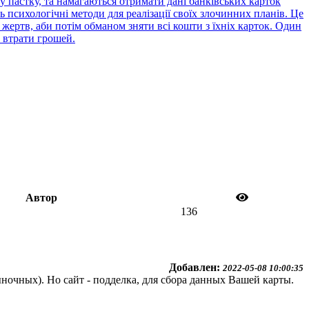
 пастку, та намагаються отримати дані банківських карток
психологічні методи для реалізації своїх злочинних планів. Це
жертв, аби потім обманом зняти всі кошти з їхніх карток. Один
 втрати грошей.
Автор
136
Добавлен:
2022-05-08 10:00:35
очных). Но сайт - подделка, для сбора данных Вашей карты.