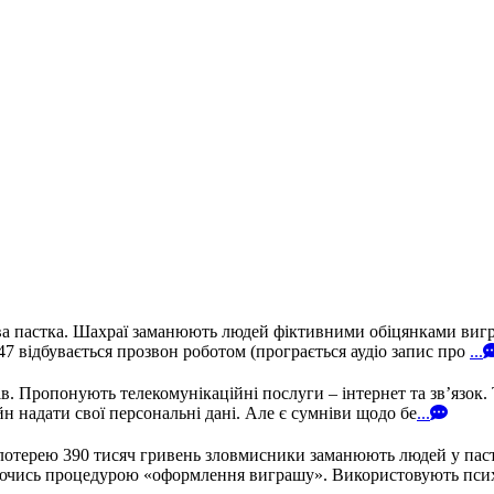
а пастка. Шахраї заманюють людей фіктивними обіцянками вигра
 відбувається прозвон роботом (програється аудіо запис про
...
 Пропонують телекомунікаційні послуги – інтернет та зв’язок. 
н надати свої персональні дані. Але є сумніви щодо бе
...
лотерею 390 тисяч гривень зловмисники заманюють людей у пастк
иваючись процедурою «оформлення виграшу». Використовують пси