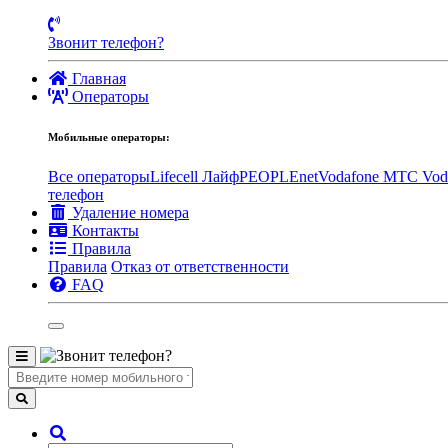
Звонит телефон?
Главная
Операторы
Мобильные операторы:
Все операторы
Lifecell Лайф
PEOPLEnet
Vodafone MTC
Vod
телефон
Удаление номера
Контакты
Правила
Правила
Отказ от ответственности
FAQ