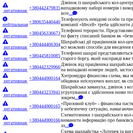
Дзвінок із шахрайського кол-центр
+380442479835
випадковому наборі номерів і вико
негативная
інте
...
Телефонують невідомі особи та пре
+380635440440
нейтральная
компанії «lifecell» треба здійснити
Телефонні терористи. Представляют
+380456336673
негативная
по факту списаний банком як «безн
Шахрайські дії працівників кол-це
+380444406304
негативная
всі можливі способи для введення 
Телефонні шахраї представляються 
+380445810085
негативная
старого боргу, який насправді вже
Дзвінок від працівника шахрайськ
+380442329966
негативная
на випадкові номери людей, застос
Хитромудра фінансова схема, яка м
+380444900164
негативная
обіцянки неіснуючих виплат, як сп
Шахрайська замануха, дзвінок з ко
+380443233941
угрупування є здійснення ними те
негативная
зокрем
...
«Призовий клуб» - фінансова паст
+380444900165
негативная
у небезпечну ситуацію, намагаючис
Схематозники з шахрайскього кол-
+380444900166
виманити інформацію про банківсь
негативная
зл
...
Схема шахрайства «Лотерея та виг