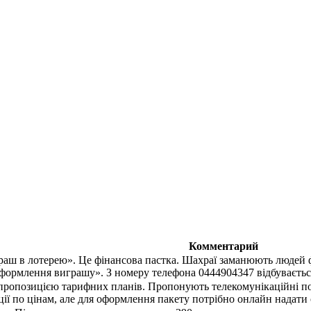
Комментарий
раш в лотерею». Це фінансова пастка. Шахраї заманюють людей
оформлення виграшу». З номеру телефона 0444904347 відбувається
ропозицією тарифних планів. Пропонують телекомунікаційні посл
ції по цінам, але для оформлення пакету потрібно онлайн надати 