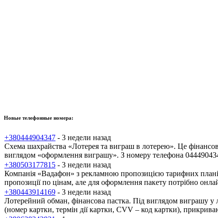
Новые телефонные номера:
+380444904347
- 3 недели назад
Схема шахрайства «Лотерея та виграш в лотерею». Це фінансов
виглядом «оформлення виграшу». З номеру телефона 0444904347
+380503177815
- 3 недели назад
Компанія «Вадафон» з рекламною пропозицією тарифних планів.
пропозиції по цінам, але для оформлення пакету потрібно онлай
+380443914169
- 3 недели назад
Лотерейний обман, фінансова пастка. Під виглядом виграшу у 
(номер картки, термін дії картки, CVV – код картки), прикр