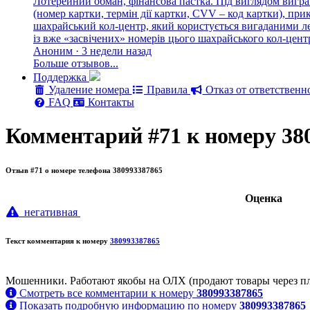
Лотерейний обман, фінансова пастка. Під виглядом вигра
(номер картки, термін дії картки, CVV – код картки), п
шахрайський кол-центр, який користується вигаданими лег
із вже «засвічених» номерів цього шахрайського кол-цен
Аноним · 3 недели назад
Больше отзывов...
Поддержка
Удаление номера
Правила
Отказ от ответственн
FAQ
Контакты
Комментарий #71 к номеру 38
Отзыв #71 о номере телефона 380993387865
Oценка
негативная
Текст комментария к номеру
380993387865
Мошенники. Работают якобы на ОЛХ (продают товары через пл
Смотреть все комментарии к номеру
380993387865
Показать подробную информацию по номеру
380993387865