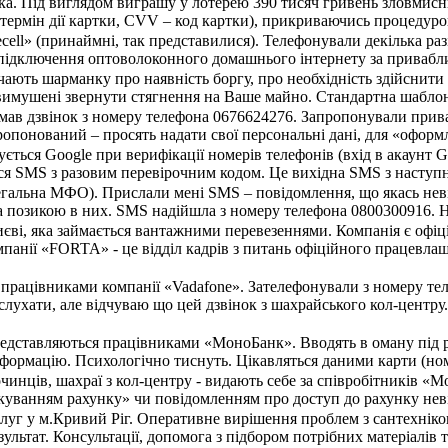
ка. Під виглядом виграшу у лотерею 390 тисяч гривень зловмисн
, термін дії картки, CVV – код картки), прикриваючись процеду
ecell» (принаймні, так представилися). Телефонували декілька ра
підключення оптоволоконного домашнього інтернету за приваблив
ють шарманку про наявність боргу, про необхідність здійснити 
вимушені звернути стягнення на Ваше майно. Стандартна шаблон
имав дзвінок з номеру телефона 0676624276. Запропонували прив
опонований – просять надати свої персональні дані, для «оформле
ться Google при верифікації номерів телефонів (вхід в акаунт G
я SMS з разовим перевірочним кодом. Це вихідна SMS з наступним
егальна МФО). Прислали мені SMS – повідомлення, що якась неві
за позикою в них. SMS надійшла з номеру телефона 0800300916. Н
єві, яка займається вантажними перевезеннями. Компанія є офіц
мпанії «FORTA» - це відділ кадрів з питань офіційного працевла
я працівниками компанії «Vadafone». Зателефонували з номеру т
слухати, але відчуваю що цей дзвінок з шахрайського кол-центру.
редставляються працівниками «МоноБанк». Вводять в оману під 
формацію. Психологічно тиснуть. Цікавляться даними карти (номер
чинців, шахраї з кол-центру - видають себе за співробітників «
куванням рахунку» чи повідомленням про доступ до рахунку неві
уг у м.Кривий Ріг. Оперативне вирішення проблем з сантехнікою б
ультат. Консультації, допомога з підбором потрібних матеріалі