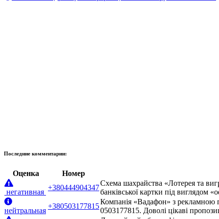
Последние комментарии:
Оценка
Номер
Схема шахрайства «Лотерея та виг
+380444904347
негативная
банківської картки під виглядом «
Компанія «Вадафон» з рекламною п
+380503177815
нейтральная
0503177815. Доволі цікаві пропози