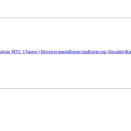
afone МТС (Джинс)
Интертелеком
Киевстар
Киевстар (Билайн)
Ки