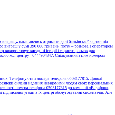
виграшу, намагаючись отримати дані банківської картки під
о виграш у сумі 390 000 гривень, потім – розмова з оператором
 використовує вигадані історії і скрипти розмов для
ького кол-центру - 0444904347. Спілкування з цим номером
язок. Телефонують з номера телефона 0503177815. Доволі
до безпеки онлайн надання невідомими людям своїх персональних
алежності номера телефона 0503177815 до компанії «Вадафон»,
 підписання угоди в їх центрі обслуговуванні споживачів. Але