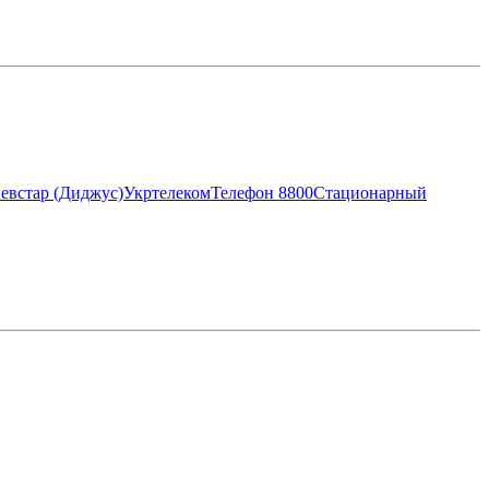
евстар (Диджус)
Укртелеком
Телефон 8800
Стационарный