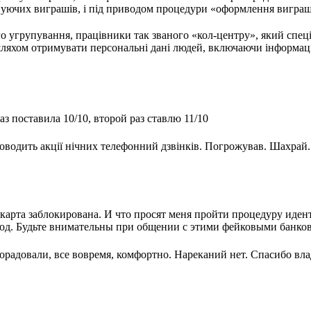
уючих виграшів, і під приводом процедури «оформлення виграшу
о угрупування, працівники так званого «кол-центру», який спеці
яхом отримувати персональні дані людей, включаючи інформацію 
з поставила 10/10, второй раз ставлю 11/10
оводить акції нічних телефонний дзвінків. Погрожував. Шахрай.
.
карта заблокирована. И что просят меня пройти процедуру иде
 Код. Будьте внимательны при общении с этими фейковыми банко
орадовали, все вовремя, комфортно. Нареканий нет. Спасибо вл