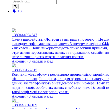
+3
Новые отзывы:
+380444904347
Схема шахрайства «Лотерея та виграш в лотерею». Це фі
виглядом «оформлення виграшу». З номеру телефона 044490
- шахраєм). Вони використовують психологічні прийоми, 
отримання персональних даних та подальшого онлайн-знят
несе значний ризик втрати власних коштів.
Аноним · 3 недели назад
+380503177815
Компанія «Вадафон» з рекламною пропозицією тарифних п
цікаві пропозиції по цінам, але для оформлення пакету п
даних, які телефонують з невідомого мені номера. Тому 
надання своїх особистих даних є небезпечним. Готовий п
такої опції мені не запропонували.
Аноним · 3 недели назад
+380443914169