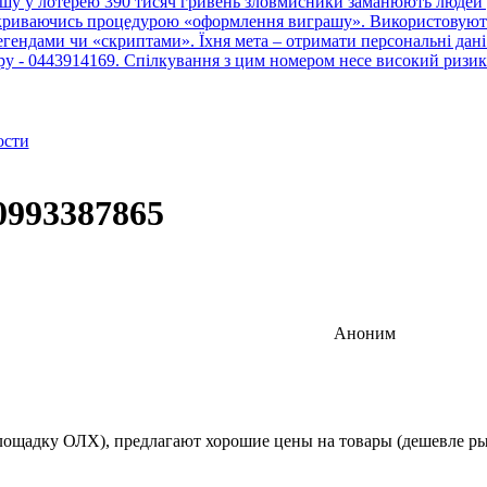
шу у лотерею 390 тисяч гривень зловмисники заманюють людей у
рикриваючись процедурою «оформлення виграшу». Використовують 
ендами чи «скриптами». Їхня мета – отримати персональні дані 
тру - 0443914169. Спілкування з цим номером несе високий ризик
ости
0993387865
Аноним
ощадку ОЛХ), предлагают хорошие цены на товары (дешевле рын