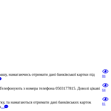
шу, намагаючись отримати дані банківської картки під
86
Телефонують з номера телефона 0503177815. Доволі цікаві
64
у, та намагаються отримати дані банківських карток
81
х
...