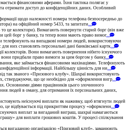
мається фінансовими аферами. Їхня тактика полягає у
у та отримати доступ до конфіденційних даних. Особливий
нформації щодо належності номера телефона безпосередньо до
ератора) на офіційний номер 5433, та запитати
...
 то це колектори). Вимагають повернути старий борг (він вже
и цей борг у банку, та тепер вони мають право вимог
...
они телефонують на випадкові номери людей, використовуючи
для них становлять персональні дані банківської картк
...
ції колекторів. Вони вимагають повернення нібито існуючого
и, вони придбали право вимоги за цим боргом у банку
...
ування, яке займається фінансовими махінаціями. Телефонують
конфіденційної інформації. Найбільшу цінність для ни
...
 від так званого «Призового клубу». Шахраї використовують
них, стверджуючи, що це необхідно для «оформлення вигр
...
твах. Основними діями працівників цього злочинного
ння людей в оману, для отримання їх персональних даних,
ристовують неіснуючі виплати як наживку, щоб втягнути людей
ло, це відбувається під прикриттям процесу «оформленн
...
існуючих виплат за вигаданий виграш, шахраї намагаються
грашу» для виплати грошових коштів. У процесі спілкування
ться вигаданою організацією «Призовий клуб», заманюють