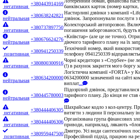
Лотерейний обман, фінансова паст
+380443914169
негативная
банківських карток (номер картки
Настирливі дзвінки з компанії «Lif
+380638242821
нейтральная
дзвінок. Запропонували послуги з 
Колекторський автопрозвон. Включа
+380737897750
негативная
погашення заборгованості, будуть 
«Київстар» (але це не точно). Отр
+380676624276
нейтральная
діючого тарифного плану на їх запр
Технічний номер, який використовує
+380941250339
позитивная
телефону 0941250339 відправляєтьс
Чорні кредитори з «CrypSee» (не л
+380800300916
негативная
(!) в рахунок закриття мого боргу 
Логістична компанії «FORTA» у Ки
+380634200000
0634200000 зазначений на сайті ко
нейтральная
виплат
...
Підозрілий дзвінок, представилис
+380445780003
тарифного плану. До кінця не став 
нейтральная
Шахрайське кодло з кол-центру. П
+380444406305
негативная
витягти з людини її персональну ін
Організована група фінансових зло
+380444406306
негативная
приводи, наприклад, лякають «бло
Дмитро. Усі види сантехнічних посл
+380959447500
позитивная
Професійний підхід, працюю на рез