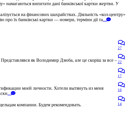
» намагаються випитати дані банківської картки жертви. У
алізується на фінансових шахрайствах. Діяльність «кол-центру»
про їх банківські картки — номери, терміни дії та
...
27
 Представлявся як Володимир Дзюба, але це скоріш за все –
22
17
нтификации моей личности. Хотели вытянуть из меня
16
вски
...
14
адельцам компании. Будем рекомендовать.