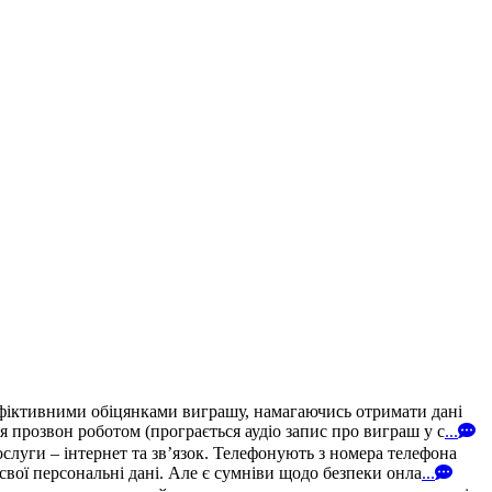
 фіктивними обіцянками виграшу, намагаючись отримати дані
 прозвон роботом (програється аудіо запис про виграш у с
...
уги – інтернет та зв’язок. Телефонують з номера телефона
свої персональні дані. Але є сумніви щодо безпеки онла
...