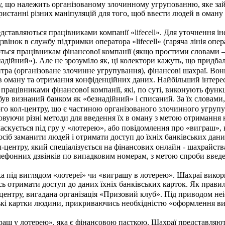
у, що належить організованому злочинному угрупованню, яке зай
ристанні різних маніпуляцій для того, щоб ввести людей в оман
дставляються працівниками компанії «lifecell». Для уточнення і
 дзвінок в службу підтримки оператора «lifecell» (гаряча лінія оп
ься працівникам фінансової компанії (якщо простими словами –
адійний»). Але не зрозуміло як, ці колектори кажуть, що придбал
нтра (організоване злочинне угрупування), фінансові шахраї. В
в оману та отримання конфіденційних даних. Найбільший інтерес 
працівниками фінансової компанії, які, по суті, виконують функ
 був визнаний банком як «безнадійний» і списаний. За їх словам
ого кол-центру, що є частиною організованого злочинного угруп
овуючи різні методи для введення їх в оману з метою отримання 
аскується під гру у «лотерею», або повідомлення про «виграш»,
осіб заманити людей і отримати доступ до їхніх банківських да
л-центру, який спеціалізується на фінансових онлайн - шахрайс
лефонних дзвінків по випадковим номерам, з метою спроби введе
ка під виглядом «лотереї» чи «виграшу в лотерею». Шахраї вико
ь отримати доступ до даних їхніх банківських карток. Як прави
центру, вигадана організація «Призовий клуб». Під приводом не
кі картки людини, прикриваючись необхідністю «оформлення ви
раш у лотерею», яка є фінансовою пасткою. Шахраї представляю