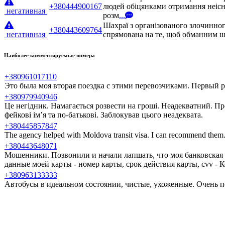
+380444900167
людей обіцянками отримання неісн
негативная
розм
...
Шахраї з організованого злочинног
+380443609764
негативная
спрямована на те, щоб обманним шл
Наиболее комментируемые номера
+380961017110
Это была моя вторая поездка с этими перевозчиками. Первый ра
+380979940946
Це негідник. Намагається розвести на гроші. Неадекватний. Пр
фейкові ім’я та по-батькові. Заблокував цього неадеквата.
+380445857847
The agency helped with Moldova transit visa. I can recommend them
+380443648071
Мошенники. Позвонили и начали лапшать, что моя банковская 
данные моей карты - номер карты, срок действия карты, cvv -
+380963133333
Автобусы в идеальном состоянии, чистые, ухоженные. Очень п