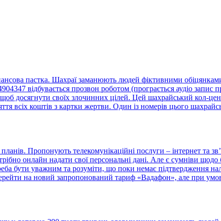
нансова пастка. Шахраї заманюють людей фіктивними обіцянками 
4347 відбувається прозвон роботом (програється аудіо запис пр
щоб досягнути своїх злочинних цілей. Цей шахрайський кол-центр
тя всіх коштів з картки жертви. Один із номерів цього шахрайс
ланів. Пропонують телекомунікаційні послуги – інтернет та зв’
отрібно онлайн надати свої персональні дані. Але є сумніви що
треба бути уважним та розуміти, що поки немає підтвердження н
ерейти на новий запропонований тариф «Вадафон», але при умові