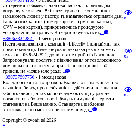
Лотерейний обман, фінансова пастка. Під виглядом
виграшу у лотерею 390 тисяч гривень зловмисники
заманюють людей у пастку, та намагаються отримати дані
81
банківських карток (номер картки, термін дії картки,
CVV – код картки), прикриваючись процедурою
«оформлення виграшу». Використовують псих
...
+380638242821
- 1 месяц назад
Настирливі дзвінки з компанії «Lifecell» (принаймні, так
представилися). Телефонували декілька разів з номеру
телефона 0638242821, допоки я не прийняв їх дзвінок.
95
Запропонували послуги з підключення оптоволоконного
домашнього інтернету за привабливою ціною – 50
гривень на місяць (але реаль
...
+380737897750
- 1 месяц назад
Колекторський автопрозвон. Включають шарманку про
наявність боргу, про необхідність здійснити погашення
заборгованості, а також попереджають, що у разі не
85
погашення заборгованості, будуть вимушені звернути
стягнення на Ваше майно. Стандартна шаблонна
заготовка, включається при отримання дз
...
Copyright © zvonit.tel 2026