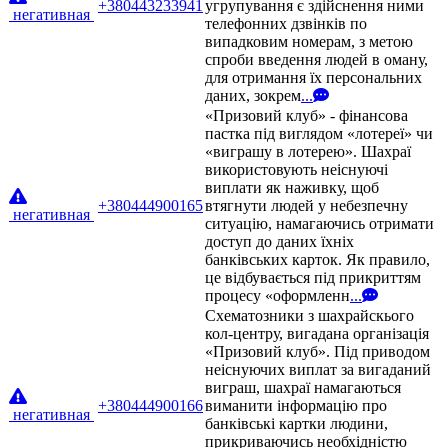
+380443233941
угрупування є здійснення ними
негативная
телефонних дзвінків по
випадковим номерам, з метою
спроби введення людей в оману,
для отримання їх персональних
даних, зокрем
...
«Призовий клуб» - фінансова
пастка під виглядом «лотереї» чи
«виграшу в лотерею». Шахраї
використовують неіснуючі
виплати як наживку, щоб
+380444900165
втягнути людей у небезпечну
негативная
ситуацію, намагаючись отримати
доступ до даних їхніх
банківських карток. Як правило,
це відбувається під прикриттям
процесу «оформленн
...
Схематозники з шахрайскього
кол-центру, вигадана організація
«Призовий клуб». Під приводом
неіснуючих виплат за вигаданий
виграш, шахраї намагаються
+380444900166
виманити інформацію про
негативная
банківські картки людини,
прикриваючись необхідністю