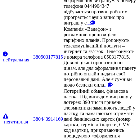
«оформлення виграшу». З номеру
телефона 0444904347
відбувається прозвон роботом
(програється аудіо запис про
виграш у с
...
Компанія «Вадафон» з
рекламною пропозицією
тарифних планів. Пропонують
телекомунікаційні послуги –
інтернет та зв’язок. Телефонують
+380503177815
з номера телефона 0503177815.
нейтральная
Доволі цікаві пропозиції по
цінам, але для оформлення пакету
потрібно онлайн надати свої
персональні дані. Але є сумніви
щодо безпеки онла
...
Лотерейний обман, фінансова
пастка. Під виглядом виграшу у
лотерею 390 тисяч гривень
зловмисники заманюють людей у
пастку, та намагаються отримати
+380443914169
дані банківських карток (номер
негативная
картки, термін дії картки, CVV –
код картки), прикриваючись
процедурою «оформлення