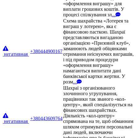
«оформлення виграшу» для
виплати грошових коштів. У
процесі спілкування зл
...
Схема шахрайства «Лотерея та
виграш у лотерею», яка є
фінансовою пасткою. Шахраї
представляються вигаданою
організацією «Призовий клуб»,
заманюють людей обіцянками
+380444900167
негативная
отримання неіснуючих виграшів,
і під приводом процедури
«оформлення виграшу»
намагаються випитати дані
банківської картки жертви. У
розм
...
Шахраї з організованого
злочинного угрупування,
працівники так званого «кол-
центру», який спеціалізується на
фінансових шахрайствах.
Діяльність «кол-центру»
+380443609764
негативная
спрямована на те, щоб обманним
шляхом отримувати персональні
дані людей, включаючи
інформацію про їх банківські