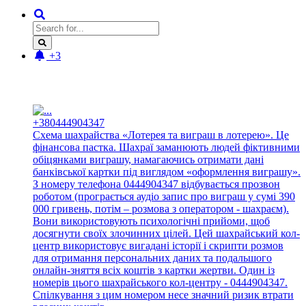
+3
Новые отзывы:
+380444904347
Схема шахрайства «Лотерея та виграш в лотерею». Це
фінансова пастка. Шахраї заманюють людей фіктивними
обіцянками виграшу, намагаючись отримати дані
банківської картки під виглядом «оформлення виграшу».
З номеру телефона 0444904347 відбувається прозвон
роботом (програється аудіо запис про виграш у сумі 390
000 гривень, потім – розмова з оператором - шахраєм).
Вони використовують психологічні прийоми, щоб
досягнути своїх злочинних цілей. Цей шахрайський кол-
центр використовує вигадані історії і скрипти розмов
для отримання персональних даних та подальшого
онлайн-зняття всіх коштів з картки жертви. Один із
номерів цього шахрайського кол-центру - 0444904347.
Спілкування з цим номером несе значний ризик втрати