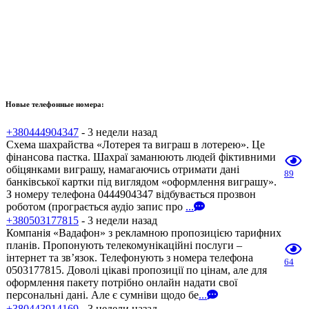
Новые телефонные номера:
+380444904347
- 3 недели назад
Схема шахрайства «Лотерея та виграш в лотерею». Це
фінансова пастка. Шахраї заманюють людей фіктивними
обіцянками виграшу, намагаючись отримати дані
89
банківської картки під виглядом «оформлення виграшу».
З номеру телефона 0444904347 відбувається прозвон
роботом (програється аудіо запис про
...
+380503177815
- 3 недели назад
Компанія «Вадафон» з рекламною пропозицією тарифних
планів. Пропонують телекомунікаційні послуги –
інтернет та зв’язок. Телефонують з номера телефона
64
0503177815. Доволі цікаві пропозиції по цінам, але для
оформлення пакету потрібно онлайн надати свої
персональні дані. Але є сумніви щодо бе
...
+380443914169
- 3 недели назад