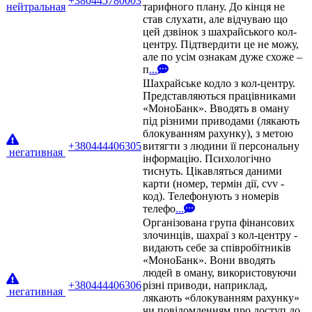
+380445780003
нейтральная
тарифного плану. До кінця не
став слухати, але відчуваю що
цей дзвінок з шахрайського кол-
центру. Підтвердити це не можу,
але по усім ознакам дуже схоже –
п
...
Шахрайське кодло з кол-центру.
Представляються працівниками
«МоноБанк». Вводять в оману
під різними приводами (лякають
блокуванням рахунку), з метою
+380444406305
витягти з людини її персональну
негативная
інформацію. Психологічно
тиснуть. Цікавляться даними
карти (номер, термін дії, cvv -
код). Телефонують з номерів
телефо
...
Організована група фінансових
злочинців, шахраї з кол-центру -
видають себе за співробітників
«МоноБанк». Вони вводять
людей в оману, використовуючи
+380444406306
різні приводи, наприклад,
негативная
лякають «блокуванням рахунку»
чи повідомленням про доступ до