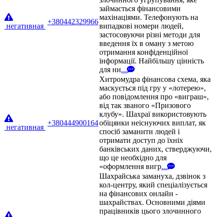
займається фінансовими
махінаціями. Телефонують на
+380442329966
негативная
випадкові номери людей,
застосовуючи різні методи для
введення їх в оману з метою
отримання конфіденційної
інформації. Найбільшу цінність
для ни
...
Хитромудра фінансова схема, яка
маскується під гру у «лотерею»,
або повідомлення про «виграш»,
від так званого «Призового
клубу». Шахраї використовують
+380444900164
обіцянки неіснуючих виплат, як
негативная
спосіб заманити людей і
отримати доступ до їхніх
банківських даних, стверджуючи,
що це необхідно для
«оформлення вигр
...
Шахрайська замануха, дзвінок з
кол-центру, який спеціалізується
на фінансових онлайн -
шахрайствах. Основними діями
працівників цього злочинного