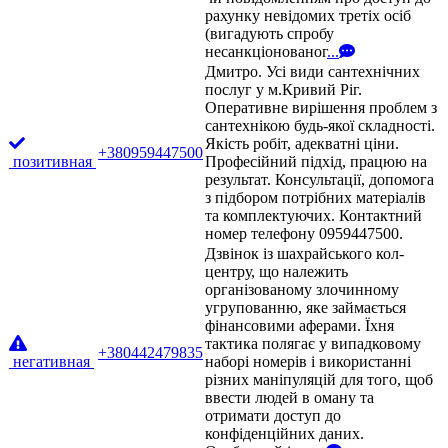
рахунку невідомих третіх осіб
(вигадують спробу
несанкціонованог
...
Дмитро. Усі види сантехнічних
послуг у м.Кривий Ріг.
Оперативне вирішення проблем з
сантехнікою будь-якої складності.
Якість робіт, адекватні ціни.
+380959447500
позитивная
Професійний підхід, працюю на
результат. Консультації, допомога
з підбором потрібних матеріалів
та комплектуючих. Контактний
номер телефону 0959447500.
Дзвінок із шахрайського кол-
центру, що належить
організованому злочинному
угрупованню, яке займається
фінансовими аферами. Їхня
тактика полягає у випадковому
+380442479835
негативная
наборі номерів і використанні
різних маніпуляцій для того, щоб
ввести людей в оману та
отримати доступ до
конфіденційних даних.