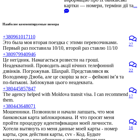
картки — номери, терміни дії та
...
Наиболее комментируемые номера
+380961017110
Это была моя вторая поездка с этими перевозчиками.
27
Первый раз поставила 10/10, второй раз ставлю 11/10
+380979940946
Це негідник. Намагається розвести на гроші.
Неадекватний. Проводить акції нічних телефонний
22
дзвінків. Погрожував. Шахрай. Представлявся як
Володимир Дзюба, але це скоріш за все – фейкові ім’я та
по-батькові. Заблокував цього неадеквата.
+380445857847
The agency helped with Moldova transit visa. I can recommend
17
them.
+380443648071
Мошенники. Позвонили и начали лапшать, что моя
банковская карта заблокирована. И что просят меня
пройти процедуру идентификации моей личности.
16
Хотели вытянуть из меня данные моей карты - номер
карты, срок действия карты, cvv - Код. Будьте
внимательны при общении с этими фейковыми