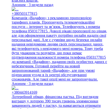
власних коштів.
Аноним · 3 недели назад
+380503177815
Компанія «Вадафон» з рекламною пропозицією
тарифних планів. Пропонують телекомунікаційні
послуги – інтернет та зв’язок. Телефонують з номера
телефона 0503177815. Доволі цікаві пропозиції по цінам,
але для оформлення пакету потрібно онлайн надати свої
персональні дані. Але є сумніви щодо безпеки онлайн
надання невідомими людям своїх персональних даних,
які телефонують з невідомого мені номера. Тому треба
бути уважним та розуміти, що поки немає
підтвердження належності номера телефона 0503177815
до компанії «Вадафон», надання своїх особистих даних є
небезпечним. Готовий перейти на новий
запропонований тариф «Вадафон», але при умові
підписання угоди в їх центрі обслуговуванні
споживачів. Але такої опції мені не запропонували.
Аноним · 3 недели назад
+380443914169
Лотерейний обман, фінансова пастка. Під виглядом
виграшу у лотерею 390 тисяч гривень зловмисники
заманюють людей у пастку, та намагаються отримати