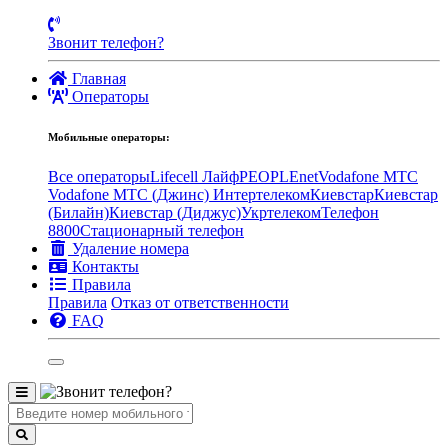
Звонит телефон?
Главная
Операторы
Мобильные операторы:
Все операторы
Lifecell Лайф
PEOPLEnet
Vodafone MTC
Vodafone МТС (Джинс)
Интертелеком
Киевстар
Киевстар
(Билайн)
Киевстар (Диджус)
Укртелеком
Телефон
8800
Стационарный телефон
Удаление номера
Контакты
Правила
Правила
Отказ от ответственности
FAQ