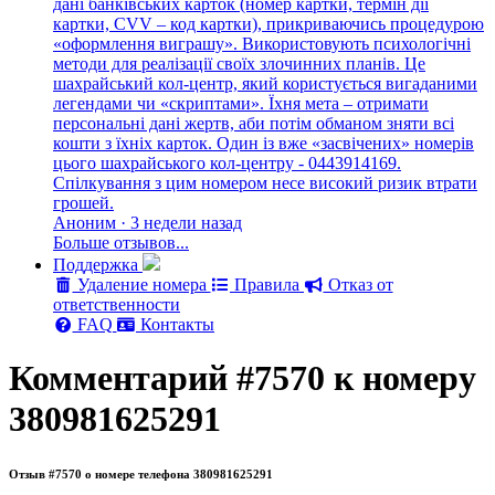
дані банківських карток (номер картки, термін дії
картки, CVV – код картки), прикриваючись процедурою
«оформлення виграшу». Використовують психологічні
методи для реалізації своїх злочинних планів. Це
шахрайський кол-центр, який користується вигаданими
легендами чи «скриптами». Їхня мета – отримати
персональні дані жертв, аби потім обманом зняти всі
кошти з їхніх карток. Один із вже «засвічених» номерів
цього шахрайського кол-центру - 0443914169.
Спілкування з цим номером несе високий ризик втрати
грошей.
Аноним · 3 недели назад
Больше отзывов...
Поддержка
Удаление номера
Правила
Отказ от
ответственности
FAQ
Контакты
Комментарий #7570 к номеру
380981625291
Отзыв #7570 о номере телефона 380981625291