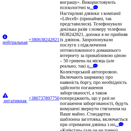
виграшу». Використовують
психологічні м
...
Настирливі дзвінки з компанії
«Lifecell» (принаймні, так
представилися). Телефонували
декілька разів з номеру телефона
0638242821, допоки я не прийняв
+380638242821
їх дзвінок. Запропонували
нейтральная
послуги з підключення
оптоволоконного домашнього
інтернету за привабливою ціною
– 50 гривень на місяць (але
реально, такі ц
...
Колекторський автопрозвон.
Включають шарманку про
наявність боргу, про необхідність
здійснити погашення
заборгованості, а також
+380737897750
попереджають, що у разі не
негативная
погашення заборгованості, будуть
вимушені звернути стягнення на
Ваше майно. Стандартна
шаблонна заготовка, включається
при отримання дзвінка з но
...
«Київстар» (але це не точно).