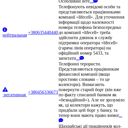
Особливий інте
...
Телефонують невідомі особи та
представляються працівниками
компанії «lifecell». Для уточнення
інформації щодо належності
номера телефона безпосередньо
+380635440440
до компанії «lifecell» треба
нейтральная
здійснити дзвінок в службу
підтримки оператора «lifecell»
(гаряча лінія оператора) на
офіційний номер 5433, та
запитати
...
Телефонні терористи.
Представляються працівникам
фінансової компанії (якщо
простими словами – то це
колектори). Вимагають
повернути старий борг (він вже
+380456336673
негативная
по факту списаний банком як
«безнадійний»). Але не зрозуміло
як, ці колектори кажуть, що
придбали цей борг у банку, та
тепер вони мають право вимог
...
Шахрайські дії працівників кол-