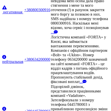
невідома мені особа дала право
стягнення з мене та мого
+380800300916
оточення (!) в рахунок закриття
негативная
мого боргу за позикою в них.
SMS надійшла з номеру телефона
0800300916. Наскільки мені
відомо, хоча сервіс і позиціонував
...
Логістична компанії «FORTA» у
Києві, яка займається
вантажними перевезеннями.
Компанія є офіційним партнером
«Bolt» та «Uklon». Номер
+380634200000
телефону 0634200000 зазначений
нейтральная
на сайті компанії «FORTA» - це
відділ кадрів з питань офіційного
працевлаштування водіїв.
Пропонують стабільний дохід,
фіксовані виплат
...
Підозрілий дзвінок,
представилися працівниками
компанії «Vadafone».
Зателефонували з номеру
телефона 0445780003 з
привабливою пропозицією зміни