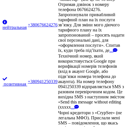
Отримав дзвінок з номеру
телефона 0676624276.
Запропонували привабливий
тарифний план на їх послуги
+380676624276
зв’язку. Для зміни мого діючого
нейтральная
тарифного плану на їх
запропонований – просять надати
свої персональні дані, для
«оформлення послуги». Спитав
їх, куди треба під’їхати, де
...
Технічний номер, який
використовується Google при
верифікації номерів телефонів
(вхід в акаунт Google, або
підв’язки номера телефона до
+380941250339
акаунта). На номер телефону
позитивная
0941250339 відправляється SMS з
разовим перевірочним кодом. Це
вихідна SMS з наступним змістом
«Send this message without editing
(xxxxx
...
Чорні кредитори з «CrypSee» (не
легальна МФО). Прислали мені
SMS – повідомлення, що якась