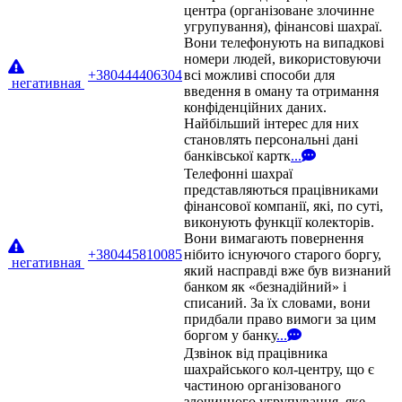
центра (організоване злочинне
угрупування), фінансові шахраї.
Вони телефонують на випадкові
номери людей, використовуючи
+380444406304
всі можливі способи для
негативная
введення в оману та отримання
конфіденційних даних.
Найбільший інтерес для них
становлять персональні дані
банківської картк
...
Телефонні шахраї
представляються працівниками
фінансової компанії, які, по суті,
виконують функції колекторів.
Вони вимагають повернення
+380445810085
нібито існуючого старого боргу,
негативная
який насправді вже був визнаний
банком як «безнадійний» і
списаний. За їх словами, вони
придбали право вимоги за цим
боргом у банку
...
Дзвінок від працівника
шахрайського кол-центру, що є
частиною організованого
злочинного угрупування, яке