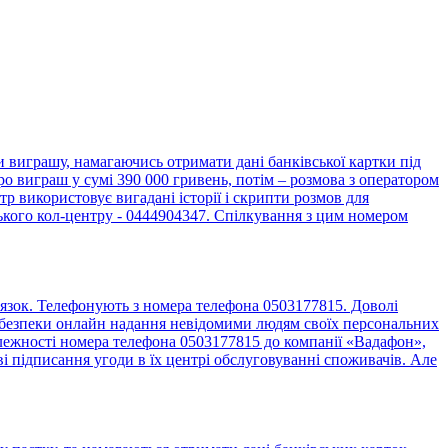
виграшу, намагаючись отримати дані банківської картки під
о виграш у сумі 390 000 гривень, потім – розмова з оператором
 використовує вигадані історії і скрипти розмов для
ького кол-центру - 0444904347. Спілкування з цим номером
язок. Телефонують з номера телефона 0503177815. Доволі
до безпеки онлайн надання невідомими людям своїх персональних
алежності номера телефона 0503177815 до компанії «Вадафон»,
 підписання угоди в їх центрі обслуговуванні споживачів. Але