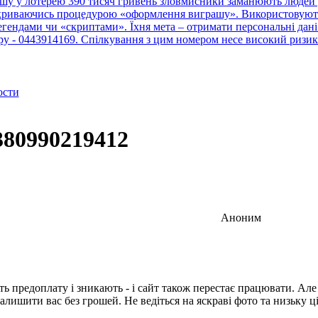
шу у лотерею 390 тисяч гривень зловмисники заманюють людей у
рикриваючись процедурою «оформлення виграшу». Використовують 
ендами чи «скриптами». Їхня мета – отримати персональні дані 
тру - 0443914169. Спілкування з цим номером несе високий ризик
ости
380990219412
Аноним
ть предоплату і зникають - і сайт також перестає працювати. Ал
алишити вас без грошей. Не ведіться на яскраві фото та низьку ц