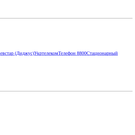
евстар (Диджус)
Укртелеком
Телефон 8800
Стационарный