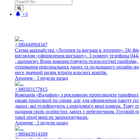
+3
Новые отзывы:
+380444904347
Схема шахрайства «Лотерея та виграш в лотерею». Це фі
виглядом «оформлення виграшу». З номеру телефона 044490
- шахраєм). Вони використовують психологічні прийоми, 
отримання персональних даних та подальшого онлайн-знят
несе значний ризик втрати власних коштів.
Аноним · 3 недели назад
+380503177815
Компанія «Вадафон» з рекламною пропозицією тарифних п
цікаві пропозиції по цінам, але для оформлення пакету п
даних, які телефонують з невідомого мені номера. Тому 
надання своїх особистих даних є небезпечним. Готовий п
такої опції мені не запропонували.
Аноним · 3 недели назад
+380443914169