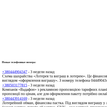
Новые телефонные номера:
+380444904347
- 3 недели назад
Схема шахрайства «Лотерея та виграш в лотерею». Це фінансов
виглядом «оформлення виграшу». З номеру телефона 0444904347
+380503177815
- 3 недели назад
Компанія «Вадафон» з рекламною пропозицією тарифних планів.
пропозиції по цінам, але для оформлення пакету потрібно онлай
+380443914169
- 3 недели назад
Лотерейний обман, фінансова пастка. Під виглядом виграшу у 