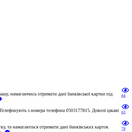
шу, намагаючись отримати дані банківської картки під
84
Телефонують з номера телефона 0503177815. Доволі цікаві
63
у, та намагаються отримати дані банківських карток
79