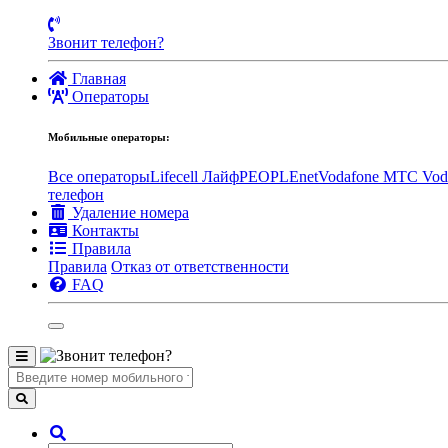
Звонит телефон?
Главная
Операторы
Мобильные операторы:
Все операторы
Lifecell Лайф
PEOPLEnet
Vodafone MTC
Vod
телефон
Удаление номера
Контакты
Правила
Правила
Отказ от ответственности
FAQ