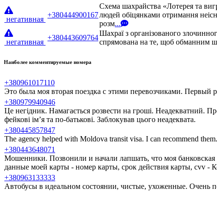
Схема шахрайства «Лотерея та виг
+380444900167
людей обіцянками отримання неісн
негативная
розм
...
Шахраї з організованого злочинног
+380443609764
негативная
спрямована на те, щоб обманним шл
Наиболее комментируемые номера
+380961017110
Это была моя вторая поездка с этими перевозчиками. Первый ра
+380979940946
Це негідник. Намагається розвести на гроші. Неадекватний. Пр
фейкові ім’я та по-батькові. Заблокував цього неадеквата.
+380445857847
The agency helped with Moldova transit visa. I can recommend them
+380443648071
Мошенники. Позвонили и начали лапшать, что моя банковская 
данные моей карты - номер карты, срок действия карты, cvv -
+380963133333
Автобусы в идеальном состоянии, чистые, ухоженные. Очень п