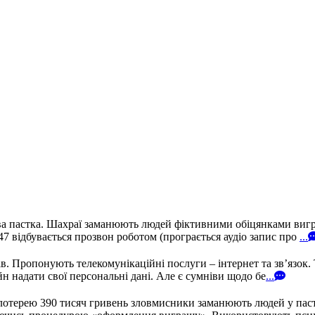
а пастка. Шахраї заманюють людей фіктивними обіцянками вигра
 відбувається прозвон роботом (програється аудіо запис про
...
 Пропонують телекомунікаційні послуги – інтернет та зв’язок. 
н надати свої персональні дані. Але є сумніви щодо бе
...
лотерею 390 тисяч гривень зловмисники заманюють людей у пастк