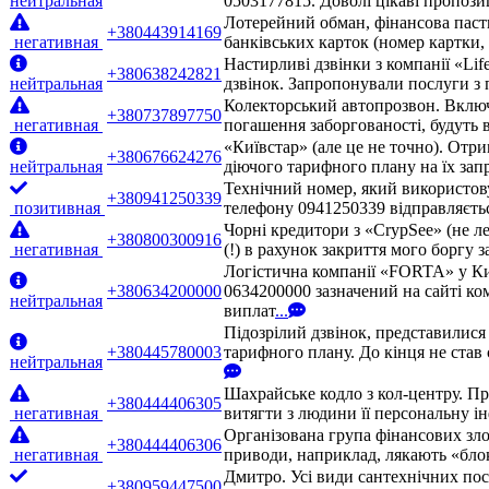
нейтральная
0503177815. Доволі цікаві пропози
Лотерейний обман, фінансова паст
+380443914169
негативная
банківських карток (номер картки
Настирливі дзвінки з компанії «Lif
+380638242821
нейтральная
дзвінок. Запропонували послуги з 
Колекторський автопрозвон. Включа
+380737897750
негативная
погашення заборгованості, будуть 
«Київстар» (але це не точно). Отр
+380676624276
нейтральная
діючого тарифного плану на їх запр
Технічний номер, який використовує
+380941250339
позитивная
телефону 0941250339 відправляєтьс
Чорні кредитори з «CrypSee» (не л
+380800300916
негативная
(!) в рахунок закриття мого боргу 
Логістична компанії «FORTA» у Ки
+380634200000
0634200000 зазначений на сайті ко
нейтральная
виплат
...
Підозрілий дзвінок, представилис
+380445780003
тарифного плану. До кінця не став 
нейтральная
Шахрайське кодло з кол-центру. П
+380444406305
негативная
витягти з людини її персональну ін
Організована група фінансових зло
+380444406306
негативная
приводи, наприклад, лякають «бло
Дмитро. Усі види сантехнічних посл
+380959447500