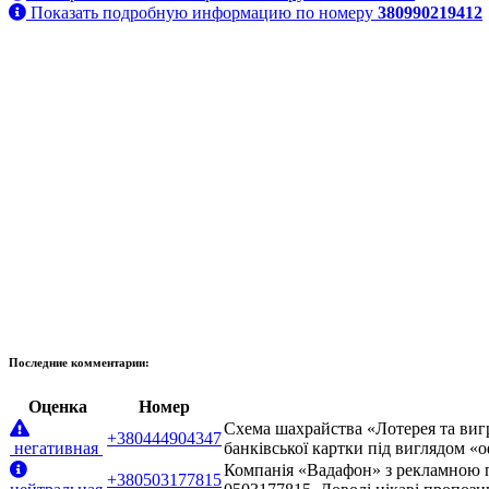
Показать подробную информацию по номеру
380990219412
Последние комментарии:
Оценка
Номер
Схема шахрайства «Лотерея та виг
+380444904347
негативная
банківської картки під виглядом «
Компанія «Вадафон» з рекламною п
+380503177815