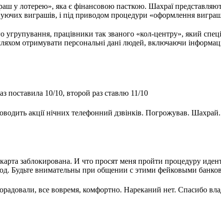
раш у лотерею», яка є фінансовою пасткою. Шахраї представляю
уючих виграшів, і під приводом процедури «оформлення виграшу
о угрупування, працівники так званого «кол-центру», який спеці
яхом отримувати персональні дані людей, включаючи інформацію 
з поставила 10/10, второй раз ставлю 11/10
оводить акції нічних телефонний дзвінків. Погрожував. Шахрай.
.
карта заблокирована. И что просят меня пройти процедуру иде
 Код. Будьте внимательны при общении с этими фейковыми банко
орадовали, все вовремя, комфортно. Нареканий нет. Спасибо вл