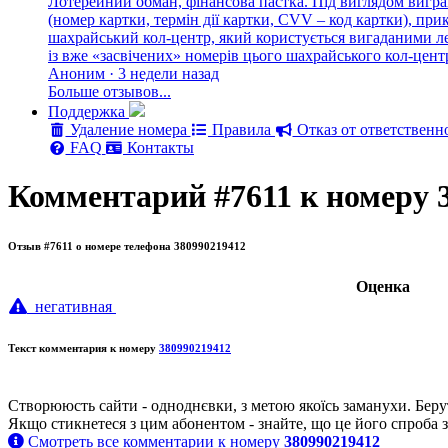
Лотерейний обман, фінансова пастка. Під виглядом вигра
(номер картки, термін дії картки, CVV – код картки), п
шахрайський кол-центр, який користується вигаданими лег
із вже «засвічених» номерів цього шахрайського кол-цен
Аноним · 3 недели назад
Больше отзывов...
Поддержка
Удаление номера
Правила
Отказ от ответственн
FAQ
Контакты
Комментарий #7611 к номеру 
Отзыв #7611 о номере телефона 380990219412
Oценка
негативная
Текст комментария к номеру
380990219412
Створююсть сайти - одноднєвки, з метою якоїсь заманухи. Беру
Якщо стикнетеся з цим абонентом - знайте, що це його спроба з
Смотреть все комментарии к номеру
380990219412