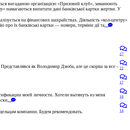
ться вигаданою організацією «Призовий клуб», заманюють
» намагаються випитати дані банківської картки жертви. У
алізується на фінансових шахрайствах. Діяльність «кол-центру»
про їх банківські картки — номери, терміни дії та
...
27
 Представлявся як Володимир Дзюба, але це скоріш за все –
22
17
нтификации моей личности. Хотели вытянуть из меня
16
вски
...
14
адельцам компании. Будем рекомендовать.