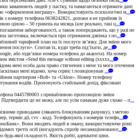
свої персональні дані. Але є сумніви щодо безпеки онла
...
ики заманюють людей у пастку, та намагаються отримати дані
рою «оформлення виграшу». Використовують психологічні м
...
зів з номеру телефона 0638242821, допоки я не прийняв їх
ою ціною – 50 гривень на місяць (але реально, такі ц
...
погашення заборгованості, а також попереджають, що у разі не
на заготовка, включається при отримання дзвінка з но
...
абливий тарифний план на їх послуги зв’язку. Для зміни мого
ння послуги». Спитав їх, куди треба під’їхати, де
...
oogle, або підв’язки номера телефона до акаунта). На номер
 змістом «Send this message without editing (xxxxx
...
дома мені особа дала право стягнення з мене та мого оточення
аскільки мені відомо, хоча сервіс і позиціонував
...
ійним партнером «Bolt» та «Uklon». Номер телефону
штування водіїв. Пропонують стабільний дохід, фіксовані
елефона 0445780003 з привабливою пропозицією зміни
 Підтвердити це не можу, але по усім ознакам дуже схоже – п
...
різними приводами (лякають блокуванням рахунку), з метою
, термін дії, cvv - код). Телефонують з номерів телефо
...
МоноБанк». Вони вводять людей в оману, використовуючи різні
домих третіх осіб (вигадують спробу несанкціонованог
...
удь-якої складності. Якість робіт, адекватні ціни.