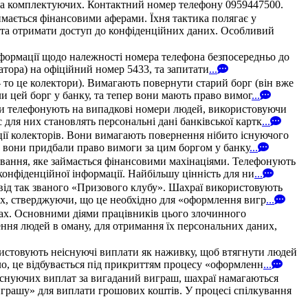
в та комплектуючих. Контактний номер телефону 0959447500.
мається фінансовими аферами. Їхня тактика полягає у
у та отримати доступ до конфіденційних даних. Особливий
нформації щодо належності номера телефона безпосередньо до
ератора) на офіційний номер 5433, та запитати
...
 то це колектори). Вимагають повернути старий борг (він вже
и цей борг у банку, та тепер вони мають право вимог
...
они телефонують на випадкові номери людей, використовуючи
для них становлять персональні дані банківської картк
...
ції колекторів. Вони вимагають повернення нібито існуючого
и, вони придбали право вимоги за цим боргом у банку
...
ування, яке займається фінансовими махінаціями. Телефонують
конфіденційної інформації. Найбільшу цінність для ни
...
 від так званого «Призового клубу». Шахраї використовують
них, стверджуючи, що це необхідно для «оформлення вигр
...
твах. Основними діями працівників цього злочинного
ння людей в оману, для отримання їх персональних даних,
ристовують неіснуючі виплати як наживку, щоб втягнути людей
ло, це відбувається під прикриттям процесу «оформленн
...
існуючих виплат за вигаданий виграш, шахраї намагаються
грашу» для виплати грошових коштів. У процесі спілкування