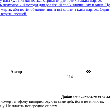
 пастку, та намагаються отримати дані банківських карток
психологічні методи для реалізації своїх злочинних планів. Це
жертв, аби потім обманом зняти всі кошти з їхніх карток. Один
 втрати грошей.
Автор
114
Добавлен:
2023-04-20 19:54:44
е номер телефону використовують саме цей, його не міняють.
іну. Не платіть попередню оплату.