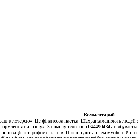
Комментарий
раш в лотерею». Це фінансова пастка. Шахраї заманюють людей
оформлення виграшу». З номеру телефона 0444904347 відбувається
ропозицією тарифних планів. Пропонують телекомунікаційні посл