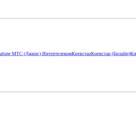
afone МТС (Джинс)
Интертелеком
Киевстар
Киевстар (Билайн)
Ки