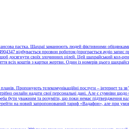
нансова пастка. Шахраї заманюють людей фіктивними обіцянками 
4347 відбувається прозвон роботом (програється аудіо запис пр
щоб досягнути своїх злочинних цілей. Цей шахрайський кол-центр
тя всіх коштів з картки жертви. Один із номерів цього шахрайс
ланів. Пропонують телекомунікаційні послуги – інтернет та зв’
отрібно онлайн надати свої персональні дані. Але є сумніви що
треба бути уважним та розуміти, що поки немає підтвердження н
ерейти на новий запропонований тариф «Вадафон», але при умові