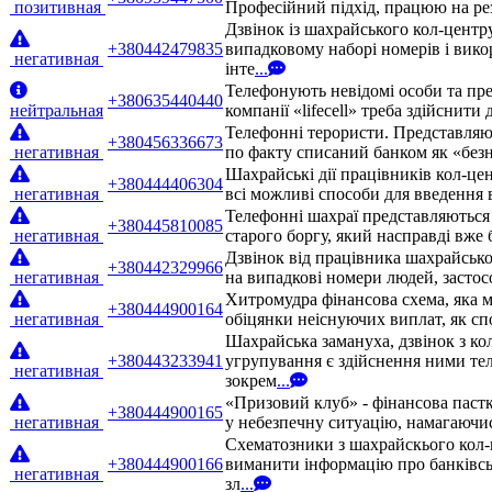
позитивная
Професійний підхід, працюю на рез
Дзвінок із шахрайського кол-центр
+380442479835
випадковому наборі номерів і вико
негативная
інте
...
Телефонують невідомі особи та пре
+380635440440
нейтральная
компанії «lifecell» треба здійснити
Телефонні терористи. Представляют
+380456336673
негативная
по факту списаний банком як «безн
Шахрайські дії працівників кол-це
+380444406304
негативная
всі можливі способи для введення 
Телефонні шахраї представляються 
+380445810085
негативная
старого боргу, який насправді вже
Дзвінок від працівника шахрайськ
+380442329966
негативная
на випадкові номери людей, застос
Хитромудра фінансова схема, яка м
+380444900164
негативная
обіцянки неіснуючих виплат, як сп
Шахрайська замануха, дзвінок з ко
+380443233941
угрупування є здійснення ними те
негативная
зокрем
...
«Призовий клуб» - фінансова паст
+380444900165
негативная
у небезпечну ситуацію, намагаючис
Схематозники з шахрайскього кол-
+380444900166
виманити інформацію про банківсь
негативная
зл
...