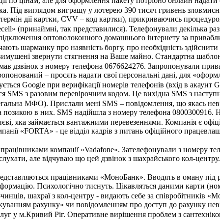
ції по цінам, але для оформлення пакету потрібно онлайн надати 
ка. Під виглядом виграшу у лотерею 390 тисяч гривень зловмисн
, термін дії картки, CVV – код картки), прикриваючись процеду
ecell» (принаймні, так представилися). Телефонували декілька ра
підключення оптоволоконного домашнього інтернету за приваблив
ють шарманку про наявність боргу, про необхідність здійснити 
вимушені звернути стягнення на Ваше майно. Стандартна шаблон
имав дзвінок з номеру телефона 0676624276. Запропонували прив
опонований – просять надати свої персональні дані, для «оформле
ться Google при верифікації номерів телефонів (вхід в акаунт G
я SMS з разовим перевірочним кодом. Це вихідна SMS з наступним
егальна МФО). Прислали мені SMS – повідомлення, що якась неві
за позикою в них. SMS надійшла з номеру телефона 0800300916. Н
єві, яка займається вантажними перевезеннями. Компанія є офіц
мпанії «FORTA» - це відділ кадрів з питань офіційного працевла
я працівниками компанії «Vadafone». Зателефонували з номеру т
слухати, але відчуваю що цей дзвінок з шахрайського кол-центру.
редставляються працівниками «МоноБанк». Вводять в оману під 
формацію. Психологічно тиснуть. Цікавляться даними карти (номер
чинців, шахраї з кол-центру - видають себе за співробітників «
куванням рахунку» чи повідомленням про доступ до рахунку неві
уг у м.Кривий Ріг. Оперативне вирішення проблем з сантехнікою б