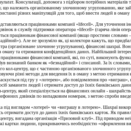
ультат. Консультації, допомога з підбором потрібних матеріалі
у, що належить організованому злочинному угрупованню, яке зай
ристанні різних маніпуляцій для того, щоб ввести людей в оман
дставляються працівниками компанії «lifecell». Для уточнення і
 дзвінок в службу підтримки оператора «lifecell» (гаряча лінія оп
ься працівникам фінансової компанії (якщо простими словами –
адійний»). Але не зрозуміло як, ці колектори кажуть, що придбал
нтра (організоване злочинне угрупування), фінансові шахраї. В
в оману та отримання конфіденційних даних. Найбільший інтерес 
працівниками фінансової компанії, які, по суті, виконують функ
 був визнаний банком як «безнадійний» і списаний. За їх словам
ого кол-центру, що є частиною організованого злочинного угруп
овуючи різні методи для введення їх в оману з метою отримання 
аскується під гру у «лотерею», або повідомлення про «виграш»,
осіб заманити людей і отримати доступ до їхніх банківських да
л-центру, який спеціалізується на фінансових онлайн - шахрайс
лефонних дзвінків по випадковим номерам, з метою спроби введе
ка під виглядом «лотереї» чи «виграшу в лотерею». Шахраї вико
ь отримати доступ до даних їхніх банківських карток. Як прави
центру, вигадана організація «Призовий клуб». Під приводом не
кі картки людини, прикриваючись необхідністю «оформлення ви