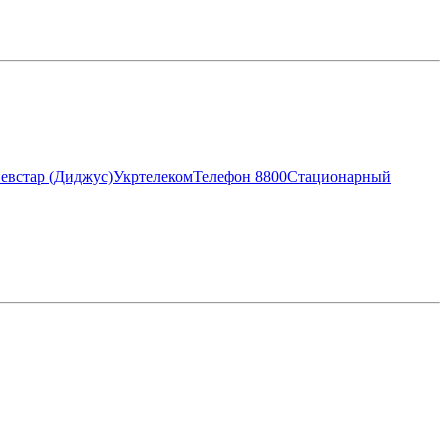
евстар (Диджус)
Укртелеком
Телефон 8800
Стационарный