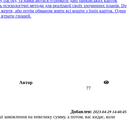
 пастку, та намагаються отримати дані банківських карток
психологічні методи для реалізації своїх злочинних планів. Це
жертв, аби потім обманом зняти всі кошти з їхніх карток. Один
 втрати грошей.
Автор
77
Добавлен:
2023-04-29 14:40:45
і замовлення на невелику сумму, а потом, вас кидає, коли