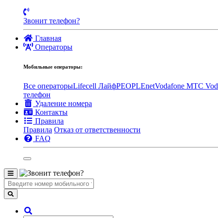
Звонит телефон?
Главная
Операторы
Мобильные операторы:
Все операторы
Lifecell Лайф
PEOPLEnet
Vodafone MTC
Vod
телефон
Удаление номера
Контакты
Правила
Правила
Отказ от ответственности
FAQ