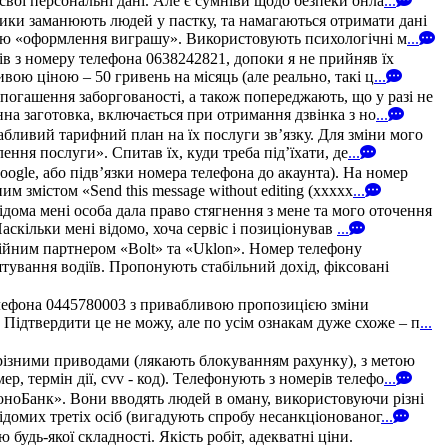
свої персональні дані. Але є сумніви щодо безпеки онла
...
ики заманюють людей у пастку, та намагаються отримати дані
рою «оформлення виграшу». Використовують психологічні м
...
зів з номеру телефона 0638242821, допоки я не прийняв їх
ою ціною – 50 гривень на місяць (але реально, такі ц
...
погашення заборгованості, а також попереджають, що у разі не
на заготовка, включається при отримання дзвінка з но
...
абливий тарифний план на їх послуги зв’язку. Для зміни мого
ння послуги». Спитав їх, куди треба під’їхати, де
...
oogle, або підв’язки номера телефона до акаунта). На номер
 змістом «Send this message without editing (xxxxx
...
дома мені особа дала право стягнення з мене та мого оточення
аскільки мені відомо, хоча сервіс і позиціонував
...
ійним партнером «Bolt» та «Uklon». Номер телефону
штування водіїв. Пропонують стабільний дохід, фіксовані
елефона 0445780003 з привабливою пропозицією зміни
 Підтвердити це не можу, але по усім ознакам дуже схоже – п
...
різними приводами (лякають блокуванням рахунку), з метою
, термін дії, cvv - код). Телефонують з номерів телефо
...
МоноБанк». Вони вводять людей в оману, використовуючи різні
домих третіх осіб (вигадують спробу несанкціонованог
...
удь-якої складності. Якість робіт, адекватні ціни.