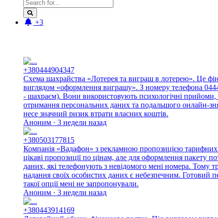
+3
Новые отзывы:
+380444904347
Схема шахрайства «Лотерея та виграш в лотерею». Це фі
виглядом «оформлення виграшу». З номеру телефона 044490
- шахраєм). Вони використовують психологічні прийоми, 
отримання персональних даних та подальшого онлайн-знят
несе значний ризик втрати власних коштів.
Аноним · 3 недели назад
+380503177815
Компанія «Вадафон» з рекламною пропозицією тарифних п
цікаві пропозиції по цінам, але для оформлення пакету п
даних, які телефонують з невідомого мені номера. Тому 
надання своїх особистих даних є небезпечним. Готовий п
такої опції мені не запропонували.
Аноним · 3 недели назад
+380443914169