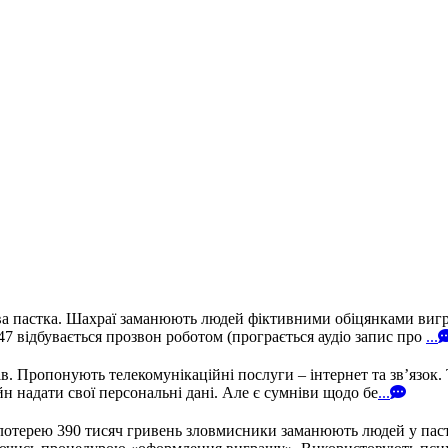
а пастка. Шахраї заманюють людей фіктивними обіцянками вигра
 відбувається прозвон роботом (програється аудіо запис про
...
 Пропонують телекомунікаційні послуги – інтернет та зв’язок. 
н надати свої персональні дані. Але є сумніви щодо бе
...
лотерею 390 тисяч гривень зловмисники заманюють людей у пастк