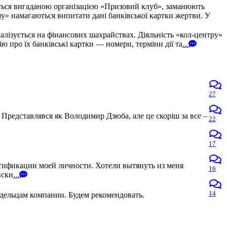
ться вигаданою організацією «Призовий клуб», заманюють
» намагаються випитати дані банківської картки жертви. У
алізується на фінансових шахрайствах. Діяльність «кол-центру»
про їх банківські картки — номери, терміни дії та
...
27
 Представлявся як Володимир Дзюба, але це скоріш за все –
22
17
нтификации моей личности. Хотели вытянуть из меня
16
вски
...
14
адельцам компании. Будем рекомендовать.