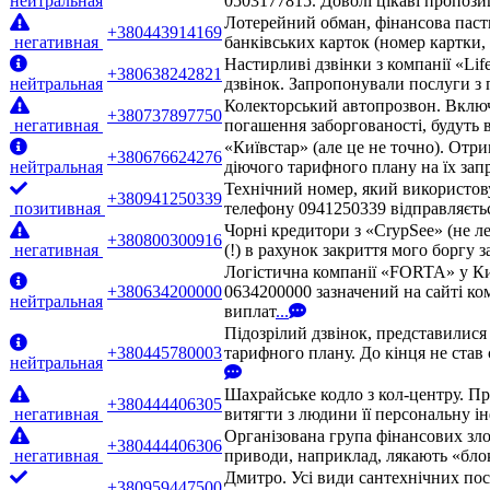
нейтральная
0503177815. Доволі цікаві пропози
Лотерейний обман, фінансова паст
+380443914169
негативная
банківських карток (номер картки
Настирливі дзвінки з компанії «Lif
+380638242821
нейтральная
дзвінок. Запропонували послуги з 
Колекторський автопрозвон. Включа
+380737897750
негативная
погашення заборгованості, будуть 
«Київстар» (але це не точно). Отр
+380676624276
нейтральная
діючого тарифного плану на їх запр
Технічний номер, який використовує
+380941250339
позитивная
телефону 0941250339 відправляєтьс
Чорні кредитори з «CrypSee» (не л
+380800300916
негативная
(!) в рахунок закриття мого боргу 
Логістична компанії «FORTA» у Ки
+380634200000
0634200000 зазначений на сайті ко
нейтральная
виплат
...
Підозрілий дзвінок, представилис
+380445780003
тарифного плану. До кінця не став 
нейтральная
Шахрайське кодло з кол-центру. П
+380444406305
негативная
витягти з людини її персональну ін
Організована група фінансових зло
+380444406306
негативная
приводи, наприклад, лякають «бло
Дмитро. Усі види сантехнічних посл
+380959447500