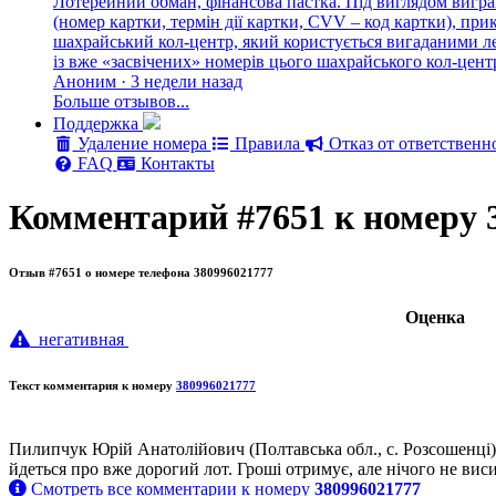
Лотерейний обман, фінансова пастка. Під виглядом вигра
(номер картки, термін дії картки, CVV – код картки), п
шахрайський кол-центр, який користується вигаданими лег
із вже «засвічених» номерів цього шахрайського кол-цен
Аноним · 3 недели назад
Больше отзывов...
Поддержка
Удаление номера
Правила
Отказ от ответственн
FAQ
Контакты
Комментарий #7651 к номеру 
Отзыв #7651 о номере телефона 380996021777
Oценка
негативная
Текст комментария к номеру
380996021777
Пилипчук Юрій Анатолійович (Полтавська обл., с. Розсошенці). 
йдеться про вже дорогий лот. Гроші отримує, але нічого не вис
Смотреть все комментарии к номеру
380996021777