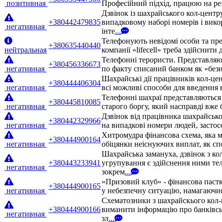
позитивная
Професійний підхід, працюю на рез
Дзвінок із шахрайського кол-центр
+380442479835
випадковому наборі номерів і вико
негативная
інте
...
Телефонують невідомі особи та пре
+380635440440
нейтральная
компанії «lifecell» треба здійснити
Телефонні терористи. Представляют
+380456336673
негативная
по факту списаний банком як «безн
Шахрайські дії працівників кол-це
+380444406304
негативная
всі можливі способи для введення 
Телефонні шахраї представляються 
+380445810085
негативная
старого боргу, який насправді вже
Дзвінок від працівника шахрайськ
+380442329966
негативная
на випадкові номери людей, застос
Хитромудра фінансова схема, яка м
+380444900164
негативная
обіцянки неіснуючих виплат, як сп
Шахрайська замануха, дзвінок з ко
+380443233941
угрупування є здійснення ними те
негативная
зокрем
...
«Призовий клуб» - фінансова паст
+380444900165
негативная
у небезпечну ситуацію, намагаючис
Схематозники з шахрайскього кол-
+380444900166
виманити інформацію про банківсь
негативная
зл
...