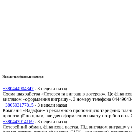
Новые телефонные номера:
+380444904347
- 3 недели назад
Схема шахрайства «Лотерея та виграш в лотерею». Це фінансов
виглядом «оформлення виграшу». З номеру телефона 0444904347
+380503177815
- 3 недели назад
Компанія «Вадафон» з рекламною пропозицією тарифних планів.
пропозиції по цінам, але для оформлення пакету потрібно онлай
+380443914169
- 3 недели назад
Лотерейний обман, фінансова пастка. Під виглядом виграшу у 