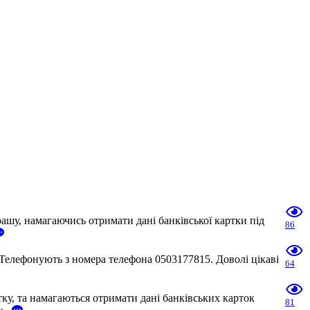
шу, намагаючись отримати дані банківської картки під
86
Телефонують з номера телефона 0503177815. Доволі цікаві
64
у, та намагаються отримати дані банківських карток
81