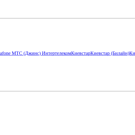
afone МТС (Джинс)
Интертелеком
Киевстар
Киевстар (Билайн)
Ки