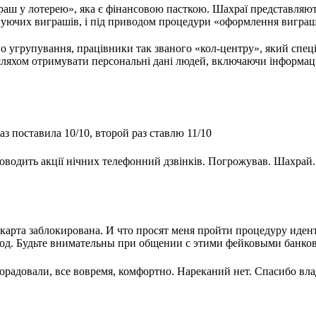
раш у лотерею», яка є фінансовою пасткою. Шахраї представляю
уючих виграшів, і під приводом процедури «оформлення виграшу
о угрупування, працівники так званого «кол-центру», який спеці
яхом отримувати персональні дані людей, включаючи інформацію 
з поставила 10/10, второй раз ставлю 11/10
оводить акції нічних телефонний дзвінків. Погрожував. Шахрай.
.
карта заблокирована. И что просят меня пройти процедуру иде
 Код. Будьте внимательны при общении с этими фейковыми банко
орадовали, все вовремя, комфортно. Нареканий нет. Спасибо вл