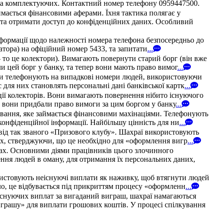
в та комплектуючих. Контактний номер телефону 0959447500.
мається фінансовими аферами. Їхня тактика полягає у
у та отримати доступ до конфіденційних даних. Особливий
нформації щодо належності номера телефона безпосередньо до
ератора) на офіційний номер 5433, та запитати
...
 то це колектори). Вимагають повернути старий борг (він вже
и цей борг у банку, та тепер вони мають право вимог
...
они телефонують на випадкові номери людей, використовуючи
для них становлять персональні дані банківської картк
...
ції колекторів. Вони вимагають повернення нібито існуючого
и, вони придбали право вимоги за цим боргом у банку
...
ування, яке займається фінансовими махінаціями. Телефонують
конфіденційної інформації. Найбільшу цінність для ни
...
 від так званого «Призового клубу». Шахраї використовують
них, стверджуючи, що це необхідно для «оформлення вигр
...
твах. Основними діями працівників цього злочинного
ння людей в оману, для отримання їх персональних даних,
ристовують неіснуючі виплати як наживку, щоб втягнути людей
ло, це відбувається під прикриттям процесу «оформленн
...
існуючих виплат за вигаданий виграш, шахраї намагаються
грашу» для виплати грошових коштів. У процесі спілкування