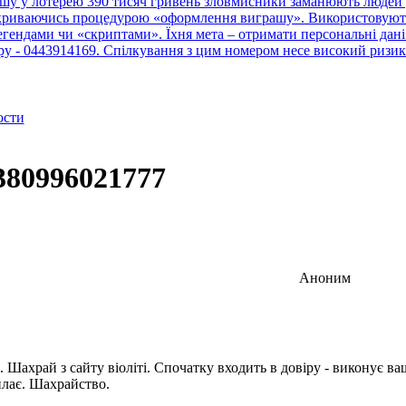
шу у лотерею 390 тисяч гривень зловмисники заманюють людей у
рикриваючись процедурою «оформлення виграшу». Використовують 
ендами чи «скриптами». Їхня мета – отримати персональні дані 
тру - 0443914169. Спілкування з цим номером несе високий ризик
ости
380996021777
Аноним
Шахрай з сайту віоліті. Спочатку входить в довіру - виконує ваш
илає. Шахрайство.