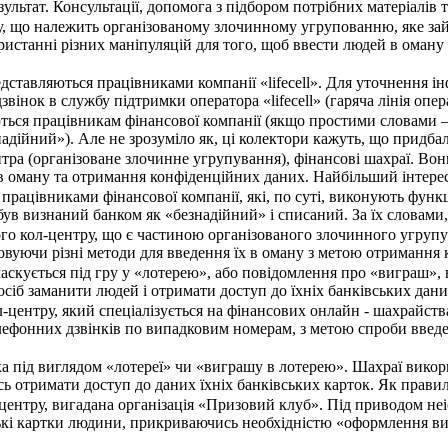
ультат. Консультації, допомога з підбором потрібних матеріалі
у, що належить організованому злочинному угрупованню, яке зай
ристанні різних маніпуляцій для того, щоб ввести людей в оман
дставляються працівниками компанії «lifecell». Для уточнення і
 дзвінок в службу підтримки оператора «lifecell» (гаряча лінія оп
ься працівникам фінансової компанії (якщо простими словами –
адійний»). Але не зрозуміло як, ці колектори кажуть, що придбал
нтра (організоване злочинне угрупування), фінансові шахраї. В
в оману та отримання конфіденційних даних. Найбільший інтерес 
працівниками фінансової компанії, які, по суті, виконують функ
 був визнаний банком як «безнадійний» і списаний. За їх словам
ого кол-центру, що є частиною організованого злочинного угруп
овуючи різні методи для введення їх в оману з метою отримання 
аскується під гру у «лотерею», або повідомлення про «виграш»,
осіб заманити людей і отримати доступ до їхніх банківських да
л-центру, який спеціалізується на фінансових онлайн - шахрайс
лефонних дзвінків по випадковим номерам, з метою спроби введе
ка під виглядом «лотереї» чи «виграшу в лотерею». Шахраї вико
ь отримати доступ до даних їхніх банківських карток. Як прави
центру, вигадана організація «Призовий клуб». Під приводом не
кі картки людини, прикриваючись необхідністю «оформлення ви