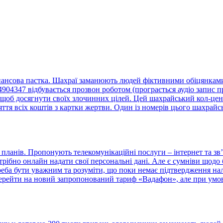
нансова пастка. Шахраї заманюють людей фіктивними обіцянками 
4347 відбувається прозвон роботом (програється аудіо запис пр
щоб досягнути своїх злочинних цілей. Цей шахрайський кол-центр
тя всіх коштів з картки жертви. Один із номерів цього шахрайс
ланів. Пропонують телекомунікаційні послуги – інтернет та зв’
отрібно онлайн надати свої персональні дані. Але є сумніви що
треба бути уважним та розуміти, що поки немає підтвердження н
ерейти на новий запропонований тариф «Вадафон», але при умові