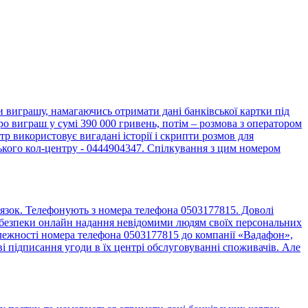
виграшу, намагаючись отримати дані банківської картки під
о виграш у сумі 390 000 гривень, потім – розмова з оператором
 використовує вигадані історії і скрипти розмов для
ького кол-центру - 0444904347. Спілкування з цим номером
язок. Телефонують з номера телефона 0503177815. Доволі
до безпеки онлайн надання невідомими людям своїх персональних
алежності номера телефона 0503177815 до компанії «Вадафон»,
 підписання угоди в їх центрі обслуговуванні споживачів. Але