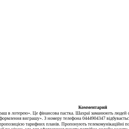
Комментарий
раш в лотерею». Це фінансова пастка. Шахраї заманюють людей
оформлення виграшу». З номеру телефона 0444904347 відбувається
ропозицією тарифних планів. Пропонують телекомунікаційні посл