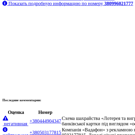
Показать подробную информацию по номеру
380996021777
Последние комментарии:
Оценка
Номер
Схема шахрайства «Лотерея та виг
+380444904347
негативная
банківської картки під виглядом «
Компанія «Вадафон» з рекламною п
+380503177815