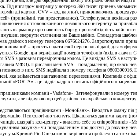
ції по цінам, але для оформлення пакету потрібно онлайн надати 
ка. Під виглядом виграшу у лотерею 390 тисяч гривень зловмисн
, термін дії картки, CVV – код картки), прикриваючись процеду
ecell» (принаймні, так представилися). Телефонували декілька ра
підключення оптоволоконного домашнього інтернету за приваблив
ють шарманку про наявність боргу, про необхідність здійснити 
вимушені звернути стягнення на Ваше майно. Стандартна шаблон
имав дзвінок з номеру телефона 0676624276. Запропонували прив
опонований – просять надати свої персональні дані, для «оформле
ться Google при верифікації номерів телефонів (вхід в акаунт G
я SMS з разовим перевірочним кодом. Це вихідна SMS з наступним
егальна МФО). Прислали мені SMS – повідомлення, що якась неві
за позикою в них. SMS надійшла з номеру телефона 0800300916. Н
єві, яка займається вантажними перевезеннями. Компанія є офіц
мпанії «FORTA» - це відділ кадрів з питань офіційного працевла
я працівниками компанії «Vadafone». Зателефонували з номеру т
слухати, але відчуваю що цей дзвінок з шахрайського кол-центру.
редставляються працівниками «МоноБанк». Вводять в оману під 
формацію. Психологічно тиснуть. Цікавляться даними карти (номер
чинців, шахраї з кол-центру - видають себе за співробітників «
куванням рахунку» чи повідомленням про доступ до рахунку неві
уг у м.Кривий Ріг. Оперативне вирішення проблем з сантехнікою б