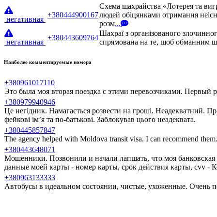
Схема шахрайства «Лотерея та виг
+380444900167
людей обіцянками отримання неісн
негативная
розм
...
Шахраї з організованого злочинног
+380443609764
негативная
спрямована на те, щоб обманним шл
Наиболее комментируемые номера
+380961017110
Это была моя вторая поездка с этими перевозчиками. Первый ра
+380979940946
Це негідник. Намагається розвести на гроші. Неадекватний. Пр
фейкові ім’я та по-батькові. Заблокував цього неадеквата.
+380445857847
The agency helped with Moldova transit visa. I can recommend them
+380443648071
Мошенники. Позвонили и начали лапшать, что моя банковская 
данные моей карты - номер карты, срок действия карты, cvv -
+380963133333
Автобусы в идеальном состоянии, чистые, ухоженные. Очень п