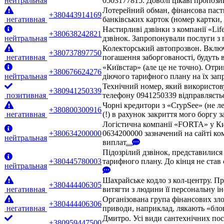
нейтральная
0503177815. Доволі цікаві пропози
Лотерейний обман, фінансова паст
+380443914169
негативная
банківських карток (номер картки
Настирливі дзвінки з компанії «Lif
+380638242821
нейтральная
дзвінок. Запропонували послуги з 
Колекторський автопрозвон. Включа
+380737897750
негативная
погашення заборгованості, будуть 
«Київстар» (але це не точно). Отр
+380676624276
нейтральная
діючого тарифного плану на їх запр
Технічний номер, який використовує
+380941250339
позитивная
телефону 0941250339 відправляєтьс
Чорні кредитори з «CrypSee» (не л
+380800300916
негативная
(!) в рахунок закриття мого боргу 
Логістична компанії «FORTA» у Ки
+380634200000
0634200000 зазначений на сайті ко
нейтральная
виплат
...
Підозрілий дзвінок, представилис
+380445780003
тарифного плану. До кінця не став 
нейтральная
Шахрайське кодло з кол-центру. П
+380444406305
негативная
витягти з людини її персональну ін
Організована група фінансових зло
+380444406306
негативная
приводи, наприклад, лякають «бло
Дмитро. Усі види сантехнічних посл
+380959447500