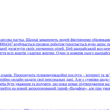
нансова пастка. Шахраї заманюють людей фіктивними обіцянками 
4347 відбувається прозвон роботом (програється аудіо запис пр
щоб досягнути своїх злочинних цілей. Цей шахрайський кол-центр
тя всіх коштів з картки жертви. Один із номерів цього шахрайс
ланів. Пропонують телекомунікаційні послуги – інтернет та зв’
отрібно онлайн надати свої персональні дані. Але є сумніви що
треба бути уважним та розуміти, що поки немає підтвердження н
ерейти на новий запропонований тариф «Вадафон», але при умові