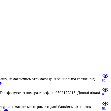
шу, намагаючись отримати дані банківської картки під
86
Телефонують з номера телефона 0503177815. Доволі цікаві
64
у, та намагаються отримати дані банківських карток
81