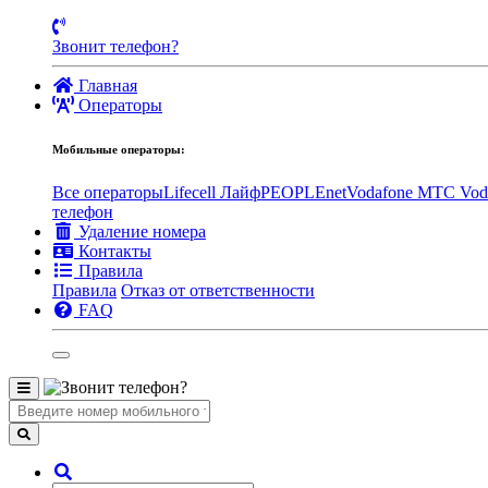
Звонит телефон?
Главная
Операторы
Мобильные операторы:
Все операторы
Lifecell Лайф
PEOPLEnet
Vodafone MTC
Vod
телефон
Удаление номера
Контакты
Правила
Правила
Отказ от ответственности
FAQ