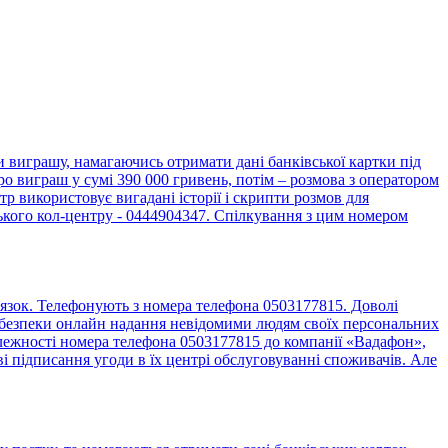
виграшу, намагаючись отримати дані банківської картки під
о виграш у сумі 390 000 гривень, потім – розмова з оператором
 використовує вигадані історії і скрипти розмов для
ького кол-центру - 0444904347. Спілкування з цим номером
язок. Телефонують з номера телефона 0503177815. Доволі
до безпеки онлайн надання невідомими людям своїх персональних
алежності номера телефона 0503177815 до компанії «Вадафон»,
 підписання угоди в їх центрі обслуговуванні споживачів. Але