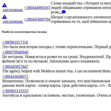
Схема шахрайства «Лотерея та виг
+380444900167
людей обіцянками отримання неісн
негативная
розм
...
Шахраї з організованого злочинног
+380443609764
негативная
спрямована на те, щоб обманним шл
Наиболее комментируемые номера
+380961017110
Это была моя вторая поездка с этими перевозчиками. Первый ра
+380979940946
Це негідник. Намагається розвести на гроші. Неадекватний. Пр
фейкові ім’я та по-батькові. Заблокував цього неадеквата.
+380445857847
The agency helped with Moldova transit visa. I can recommend them
+380443648071
Мошенники. Позвонили и начали лапшать, что моя банковская 
данные моей карты - номер карты, срок действия карты, cvv -
+380963133333
Автобусы в идеальном состоянии, чистые, ухоженные. Очень п