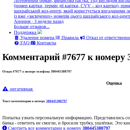
Лотерейний обман, фінансова пастка. Під виглядом вигра
(номер картки, термін дії картки, CVV – код картки), п
шахрайський кол-центр, який користується вигаданими лег
із вже «засвічених» номерів цього шахрайського кол-цен
Аноним · 3 недели назад
Больше отзывов...
Поддержка
Удаление номера
Правила
Отказ от ответственн
FAQ
Контакты
Комментарий #7677 к номеру 
Отзыв #7677 о номере телефона 380445380797
Oценка
негативная
Текст комментария к номеру
380445380797
Попытка узнать персональную информацию. Представились сотру
банка - ответить не смогли, и бросили трубку, ушлёпки. Это к
Смотреть все комментарии к номеру
380445380797