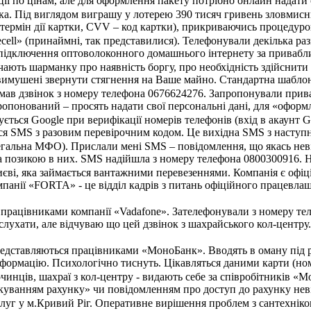
ції по цінам, але для оформлення пакету потрібно онлайн надати 
ка. Під виглядом виграшу у лотерею 390 тисяч гривень зловмисн
, термін дії картки, CVV – код картки), прикриваючись процеду
ecell» (принаймні, так представилися). Телефонували декілька ра
підключення оптоволоконного домашнього інтернету за приваблив
ють шарманку про наявність боргу, про необхідність здійснити 
вимушені звернути стягнення на Ваше майно. Стандартна шаблон
имав дзвінок з номеру телефона 0676624276. Запропонували прив
опонований – просять надати свої персональні дані, для «оформле
ться Google при верифікації номерів телефонів (вхід в акаунт G
я SMS з разовим перевірочним кодом. Це вихідна SMS з наступним
егальна МФО). Прислали мені SMS – повідомлення, що якась неві
за позикою в них. SMS надійшла з номеру телефона 0800300916. Н
єві, яка займається вантажними перевезеннями. Компанія є офіц
мпанії «FORTA» - це відділ кадрів з питань офіційного працевла
я працівниками компанії «Vadafone». Зателефонували з номеру т
слухати, але відчуваю що цей дзвінок з шахрайського кол-центру.
редставляються працівниками «МоноБанк». Вводять в оману під 
формацію. Психологічно тиснуть. Цікавляться даними карти (номер
чинців, шахраї з кол-центру - видають себе за співробітників «
куванням рахунку» чи повідомленням про доступ до рахунку неві
уг у м.Кривий Ріг. Оперативне вирішення проблем з сантехнікою б