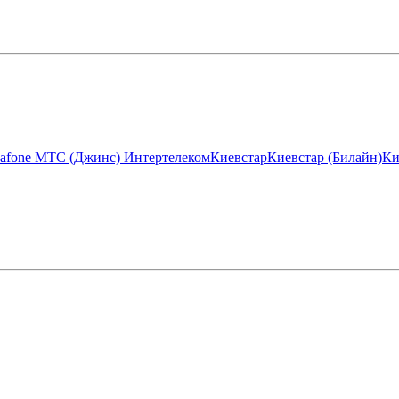
afone МТС (Джинс)
Интертелеком
Киевстар
Киевстар (Билайн)
Ки