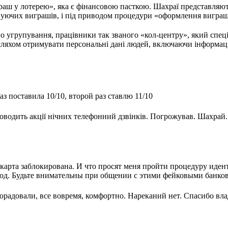
раш у лотерею», яка є фінансовою пасткою. Шахраї представляю
уючих виграшів, і під приводом процедури «оформлення виграшу
о угрупування, працівники так званого «кол-центру», який спеці
яхом отримувати персональні дані людей, включаючи інформацію 
з поставила 10/10, второй раз ставлю 11/10
оводить акції нічних телефонний дзвінків. Погрожував. Шахрай.
.
карта заблокирована. И что просят меня пройти процедуру иде
 Код. Будьте внимательны при общении с этими фейковыми банко
орадовали, все вовремя, комфортно. Нареканий нет. Спасибо вл