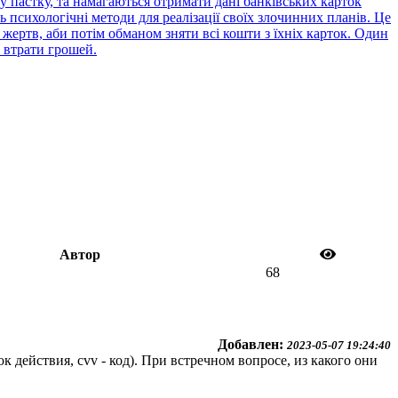
 пастку, та намагаються отримати дані банківських карток
психологічні методи для реалізації своїх злочинних планів. Це
жертв, аби потім обманом зняти всі кошти з їхніх карток. Один
 втрати грошей.
Автор
68
Добавлен:
2023-05-07 19:24:40
действия, cvv - код). При встречном вопросе, из какого они