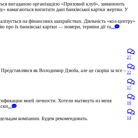
ться вигаданою організацією «Призовий клуб», заманюють
» намагаються випитати дані банківської картки жертви. У
алізується на фінансових шахрайствах. Діяльність «кол-центру»
про їх банківські картки — номери, терміни дії та
...
27
 Представлявся як Володимир Дзюба, але це скоріш за все –
22
17
нтификации моей личности. Хотели вытянуть из меня
16
вски
...
14
адельцам компании. Будем рекомендовать.