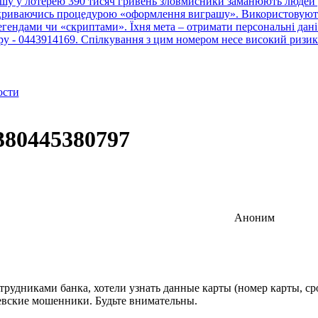
шу у лотерею 390 тисяч гривень зловмисники заманюють людей у
рикриваючись процедурою «оформлення виграшу». Використовують 
ендами чи «скриптами». Їхня мета – отримати персональні дані 
тру - 0443914169. Спілкування з цим номером несе високий ризик
ости
380445380797
Аноним
дниками банка, хотели узнать данные карты (номер карты, срок 
иевские мошенники. Будьте внимательны.