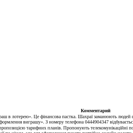
Комментарий
раш в лотерею». Це фінансова пастка. Шахраї заманюють людей
оформлення виграшу». З номеру телефона 0444904347 відбувається
ропозицією тарифних планів. Пропонують телекомунікаційні посл