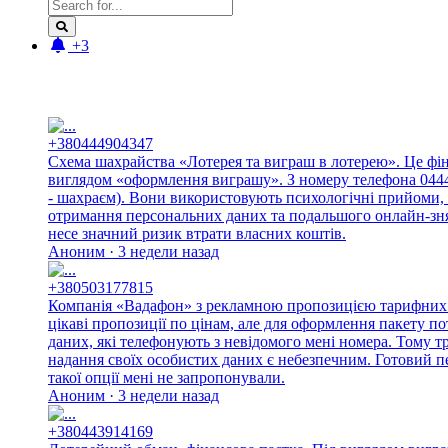
+3
Новые отзывы:
+380444904347
Схема шахрайства «Лотерея та виграш в лотерею». Це фі
виглядом «оформлення виграшу». З номеру телефона 044490
- шахраєм). Вони використовують психологічні прийоми, 
отримання персональних даних та подальшого онлайн-знят
несе значний ризик втрати власних коштів.
Аноним · 3 недели назад
+380503177815
Компанія «Вадафон» з рекламною пропозицією тарифних п
цікаві пропозиції по цінам, але для оформлення пакету п
даних, які телефонують з невідомого мені номера. Тому 
надання своїх особистих даних є небезпечним. Готовий п
такої опції мені не запропонували.
Аноним · 3 недели назад
+380443914169