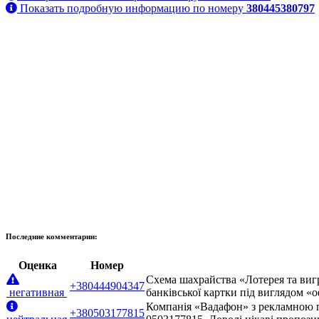
Показать подробную информацию по номеру
380445380797
Последние комментарии:
Оценка
Номер
Схема шахрайства «Лотерея та виг
+380444904347
негативная
банківської картки під виглядом «
Компанія «Вадафон» з рекламною п
+380503177815