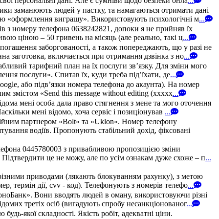
свої персональні дані. Але є сумніви щодо безпеки онла
...
ики заманюють людей у пастку, та намагаються отримати дані
рою «оформлення виграшу». Використовують психологічні м
...
зів з номеру телефона 0638242821, допоки я не прийняв їх
ою ціною – 50 гривень на місяць (але реально, такі ц
...
погашення заборгованості, а також попереджають, що у разі не
на заготовка, включається при отримання дзвінка з но
...
абливий тарифний план на їх послуги зв’язку. Для зміни мого
ння послуги». Спитав їх, куди треба під’їхати, де
...
oogle, або підв’язки номера телефона до акаунта). На номер
 змістом «Send this message without editing (xxxxx
...
дома мені особа дала право стягнення з мене та мого оточення
аскільки мені відомо, хоча сервіс і позиціонував
...
ійним партнером «Bolt» та «Uklon». Номер телефону
штування водіїв. Пропонують стабільний дохід, фіксовані
елефона 0445780003 з привабливою пропозицією зміни
 Підтвердити це не можу, але по усім ознакам дуже схоже – п
...
різними приводами (лякають блокуванням рахунку), з метою
, термін дії, cvv - код). Телефонують з номерів телефо
...
МоноБанк». Вони вводять людей в оману, використовуючи різні
домих третіх осіб (вигадують спробу несанкціонованог
...
удь-якої складності. Якість робіт, адекватні ціни.