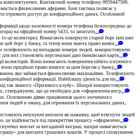
в та комплектуючих. Контактний номер телефону 0959447500.
мається фінансовими аферами. Їхня тактика полягає у
у та отримати доступ до конфіденційних даних. Особливий
нформації щодо належності номера телефона безпосередньо до
ератора) на офіційний номер 5433, та запитати
...
 то це колектори). Вимагають повернути старий борг (він вже
и цей борг у банку, та тепер вони мають право вимог
...
они телефонують на випадкові номери людей, використовуючи
для них становлять персональні дані банківської картк
...
ції колекторів. Вони вимагають повернення нібито існуючого
и, вони придбали право вимоги за цим боргом у банку
...
ування, яке займається фінансовими махінаціями. Телефонують
конфіденційної інформації. Найбільшу цінність для ни
...
 від так званого «Призового клубу». Шахраї використовують
них, стверджуючи, що це необхідно для «оформлення вигр
...
твах. Основними діями працівників цього злочинного
ння людей в оману, для отримання їх персональних даних,
ристовують неіснуючі виплати як наживку, щоб втягнути людей
ло, це відбувається під прикриттям процесу «оформленн
...
існуючих виплат за вигаданий виграш, шахраї намагаються
грашу» для виплати грошових коштів. У процесі спілкування