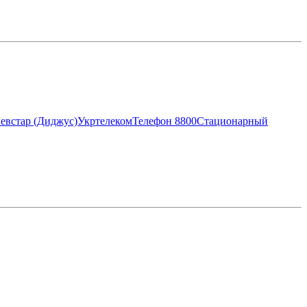
евстар (Диджус)
Укртелеком
Телефон 8800
Стационарный