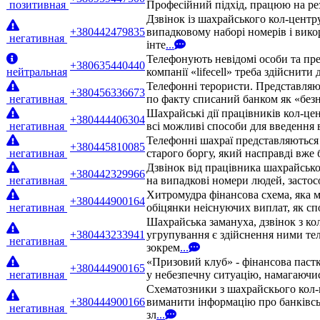
позитивная
Професійний підхід, працюю на рез
Дзвінок із шахрайського кол-центр
+380442479835
випадковому наборі номерів і вико
негативная
інте
...
Телефонують невідомі особи та пре
+380635440440
нейтральная
компанії «lifecell» треба здійснити
Телефонні терористи. Представляют
+380456336673
негативная
по факту списаний банком як «безн
Шахрайські дії працівників кол-це
+380444406304
негативная
всі можливі способи для введення 
Телефонні шахраї представляються 
+380445810085
негативная
старого боргу, який насправді вже
Дзвінок від працівника шахрайськ
+380442329966
негативная
на випадкові номери людей, застос
Хитромудра фінансова схема, яка м
+380444900164
негативная
обіцянки неіснуючих виплат, як сп
Шахрайська замануха, дзвінок з ко
+380443233941
угрупування є здійснення ними те
негативная
зокрем
...
«Призовий клуб» - фінансова паст
+380444900165
негативная
у небезпечну ситуацію, намагаючис
Схематозники з шахрайскього кол-
+380444900166
виманити інформацію про банківсь
негативная
зл
...