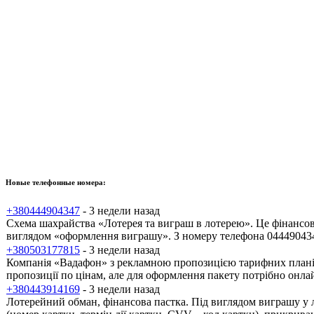
Новые телефонные номера:
+380444904347
- 3 недели назад
Схема шахрайства «Лотерея та виграш в лотерею». Це фінансов
виглядом «оформлення виграшу». З номеру телефона 0444904347
+380503177815
- 3 недели назад
Компанія «Вадафон» з рекламною пропозицією тарифних планів.
пропозиції по цінам, але для оформлення пакету потрібно онлай
+380443914169
- 3 недели назад
Лотерейний обман, фінансова пастка. Під виглядом виграшу у 