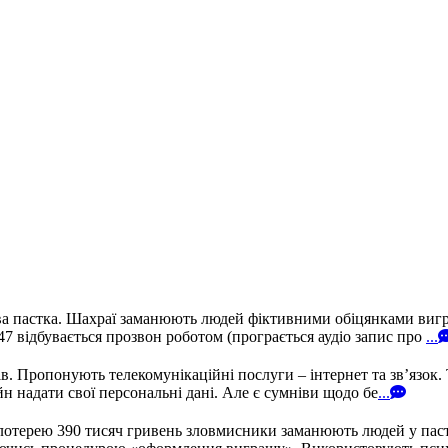
а пастка. Шахраї заманюють людей фіктивними обіцянками вигра
 відбувається прозвон роботом (програється аудіо запис про
...
 Пропонують телекомунікаційні послуги – інтернет та зв’язок. 
н надати свої персональні дані. Але є сумніви щодо бе
...
лотерею 390 тисяч гривень зловмисники заманюють людей у пастк