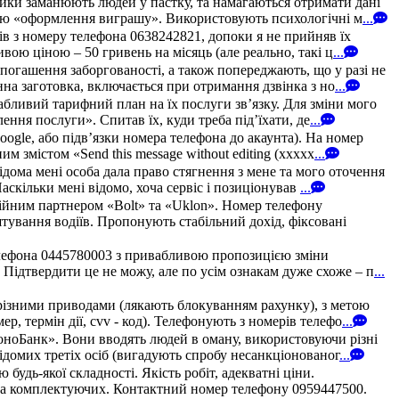
ики заманюють людей у пастку, та намагаються отримати дані
рою «оформлення виграшу». Використовують психологічні м
...
зів з номеру телефона 0638242821, допоки я не прийняв їх
ою ціною – 50 гривень на місяць (але реально, такі ц
...
погашення заборгованості, а також попереджають, що у разі не
на заготовка, включається при отримання дзвінка з но
...
абливий тарифний план на їх послуги зв’язку. Для зміни мого
ння послуги». Спитав їх, куди треба під’їхати, де
...
oogle, або підв’язки номера телефона до акаунта). На номер
 змістом «Send this message without editing (xxxxx
...
дома мені особа дала право стягнення з мене та мого оточення
аскільки мені відомо, хоча сервіс і позиціонував
...
ійним партнером «Bolt» та «Uklon». Номер телефону
штування водіїв. Пропонують стабільний дохід, фіксовані
елефона 0445780003 з привабливою пропозицією зміни
 Підтвердити це не можу, але по усім ознакам дуже схоже – п
...
різними приводами (лякають блокуванням рахунку), з метою
, термін дії, cvv - код). Телефонують з номерів телефо
...
МоноБанк». Вони вводять людей в оману, використовуючи різні
домих третіх осіб (вигадують спробу несанкціонованог
...
удь-якої складності. Якість робіт, адекватні ціни.
в та комплектуючих. Контактний номер телефону 0959447500.