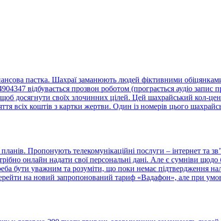
нансова пастка. Шахраї заманюють людей фіктивними обіцянками 
4347 відбувається прозвон роботом (програється аудіо запис пр
щоб досягнути своїх злочинних цілей. Цей шахрайський кол-центр
тя всіх коштів з картки жертви. Один із номерів цього шахрайс
ланів. Пропонують телекомунікаційні послуги – інтернет та зв’
отрібно онлайн надати свої персональні дані. Але є сумніви що
треба бути уважним та розуміти, що поки немає підтвердження н
ерейти на новий запропонований тариф «Вадафон», але при умові