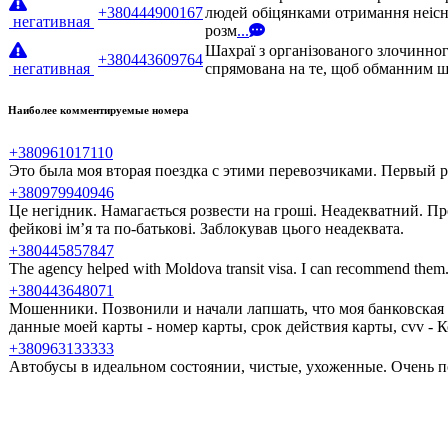
+380444900167
людей обіцянками отримання неісн
негативная
розм
...
Шахраї з організованого злочинног
+380443609764
негативная
спрямована на те, щоб обманним шл
Наиболее комментируемые номера
+380961017110
Это была моя вторая поездка с этими перевозчиками. Первый ра
+380979940946
Це негідник. Намагається розвести на гроші. Неадекватний. Пр
фейкові ім’я та по-батькові. Заблокував цього неадеквата.
+380445857847
The agency helped with Moldova transit visa. I can recommend them
+380443648071
Мошенники. Позвонили и начали лапшать, что моя банковская 
данные моей карты - номер карты, срок действия карты, cvv -
+380963133333
Автобусы в идеальном состоянии, чистые, ухоженные. Очень п