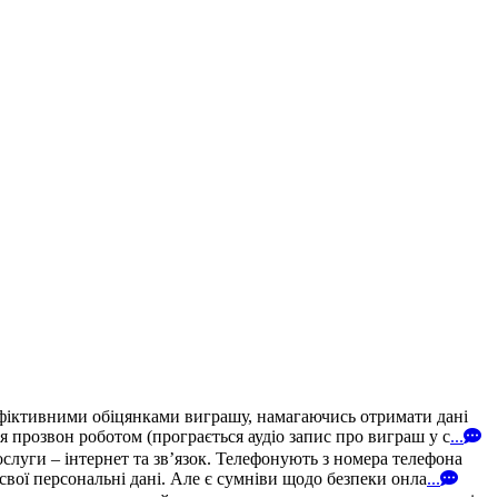
 фіктивними обіцянками виграшу, намагаючись отримати дані
 прозвон роботом (програється аудіо запис про виграш у с
...
уги – інтернет та зв’язок. Телефонують з номера телефона
свої персональні дані. Але є сумніви щодо безпеки онла
...