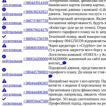
Лотерейний обман, фінансова паст
+380443914169
негативная
банківських карток (номер картки
Настирливі дзвінки з компанії «Lif
+380638242821
нейтральная
дзвінок. Запропонували послуги з 
Колекторський автопрозвон. Включа
+380737897750
негативная
погашення заборгованості, будуть 
«Київстар» (але це не точно). Отр
+380676624276
нейтральная
діючого тарифного плану на їх запр
Технічний номер, який використовує
+380941250339
позитивная
телефону 0941250339 відправляєтьс
Чорні кредитори з «CrypSee» (не л
+380800300916
негативная
(!) в рахунок закриття мого боргу 
Логістична компанії «FORTA» у Ки
+380634200000
0634200000 зазначений на сайті ко
нейтральная
виплат
...
Підозрілий дзвінок, представилис
+380445780003
тарифного плану. До кінця не став 
нейтральная
Шахрайське кодло з кол-центру. П
+380444406305
негативная
витягти з людини її персональну ін
Організована група фінансових зло
+380444406306
негативная
приводи, наприклад, лякають «бло
Дмитро. Усі види сантехнічних посл
+380959447500
позитивная
Професійний підхід, працюю на рез