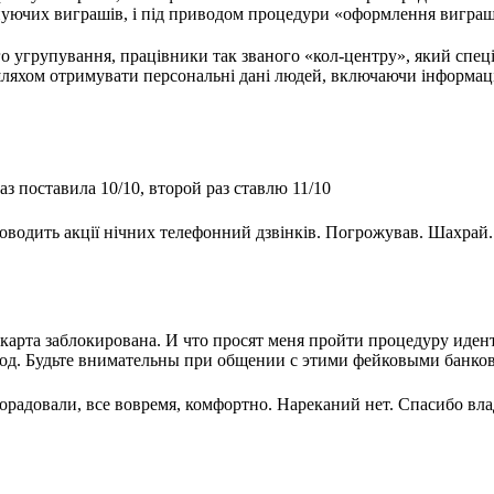
уючих виграшів, і під приводом процедури «оформлення виграшу
о угрупування, працівники так званого «кол-центру», який спеці
яхом отримувати персональні дані людей, включаючи інформацію 
з поставила 10/10, второй раз ставлю 11/10
оводить акції нічних телефонний дзвінків. Погрожував. Шахрай.
.
карта заблокирована. И что просят меня пройти процедуру иде
 Код. Будьте внимательны при общении с этими фейковыми банко
орадовали, все вовремя, комфортно. Нареканий нет. Спасибо вл