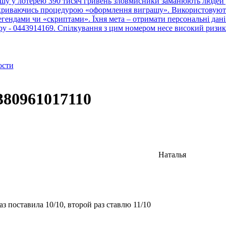
шу у лотерею 390 тисяч гривень зловмисники заманюють людей у
рикриваючись процедурою «оформлення виграшу». Використовують 
ендами чи «скриптами». Їхня мета – отримати персональні дані 
тру - 0443914169. Спілкування з цим номером несе високий ризик
ости
380961017110
Наталья
з поставила 10/10, второй раз ставлю 11/10