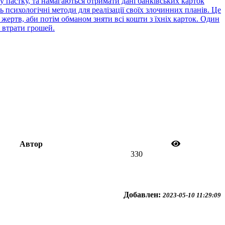
 пастку, та намагаються отримати дані банківських карток
психологічні методи для реалізації своїх злочинних планів. Це
жертв, аби потім обманом зняти всі кошти з їхніх карток. Один
 втрати грошей.
Автор
330
Добавлен:
2023-05-10 11:29:09