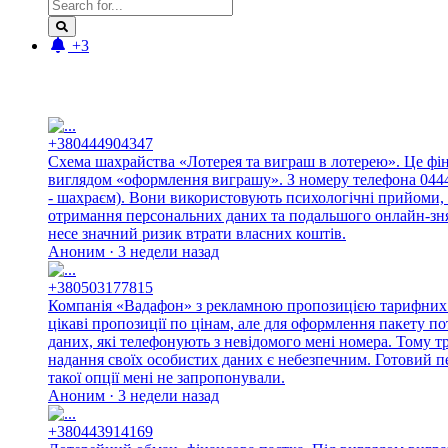
+3
Новые отзывы:
+380444904347
Схема шахрайства «Лотерея та виграш в лотерею». Це фі
виглядом «оформлення виграшу». З номеру телефона 044490
- шахраєм). Вони використовують психологічні прийоми, 
отримання персональних даних та подальшого онлайн-знят
несе значний ризик втрати власних коштів.
Аноним · 3 недели назад
+380503177815
Компанія «Вадафон» з рекламною пропозицією тарифних п
цікаві пропозиції по цінам, але для оформлення пакету п
даних, які телефонують з невідомого мені номера. Тому 
надання своїх особистих даних є небезпечним. Готовий п
такої опції мені не запропонували.
Аноним · 3 недели назад
+380443914169