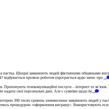
а пастка. Шахраї заманюють людей фіктивними обіцянками вигра
 відбувається прозвон роботом (програється аудіо запис про
...
 Пропонують телекомунікаційні послуги – інтернет та зв’язок. 
н надати свої персональні дані. Але є сумніви щодо бе
...
лотерею 390 тисяч гривень зловмисники заманюють людей у пастк
иваючись процедурою «оформлення виграшу». Використовують пси