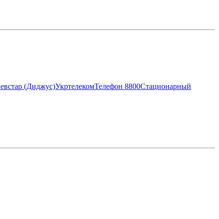
евстар (Диджус)
Укртелеком
Телефон 8800
Стационарный