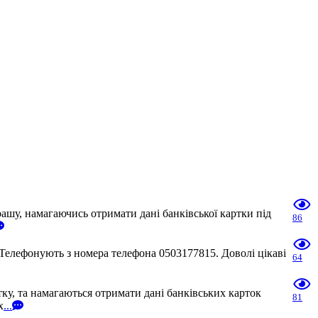
шу, намагаючись отримати дані банківської картки під
86
Телефонують з номера телефона 0503177815. Доволі цікаві
64
у, та намагаються отримати дані банківських карток
81
х
...