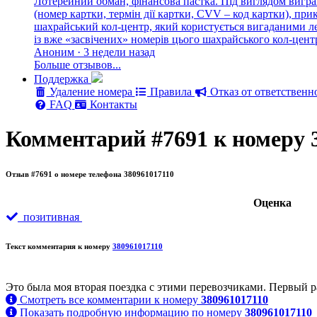
Лотерейний обман, фінансова пастка. Під виглядом вигра
(номер картки, термін дії картки, CVV – код картки), п
шахрайський кол-центр, який користується вигаданими лег
із вже «засвічених» номерів цього шахрайського кол-цен
Аноним · 3 недели назад
Больше отзывов...
Поддержка
Удаление номера
Правила
Отказ от ответственн
FAQ
Контакты
Комментарий #7691 к номеру 
Отзыв #7691 о номере телефона 380961017110
Oценка
позитивная
Текст комментария к номеру
380961017110
Это была моя вторая поездка с этими перевозчиками. Первый ра
Смотреть все комментарии к номеру
380961017110
Показать подробную информацию по номеру
380961017110