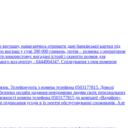
виграшу, намагаючись отримати дані банківської картки під
о виграш у сумі 390 000 гривень, потім – розмова з оператором
 використовує вигадані історії і скрипти розмов для
ького кол-центру - 0444904347. Спілкування з цим номером
язок. Телефонують з номера телефона 0503177815. Доволі
до безпеки онлайн надання невідомими людям своїх персональних
алежності номера телефона 0503177815 до компанії «Вадафон»,
 підписання угоди в їх центрі обслуговуванні споживачів. Але