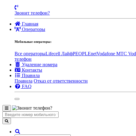
Звонит телефон?
Главная
Операторы
Мобильные операторы:
Все операторы
Lifecell Лайф
PEOPLEnet
Vodafone MTC
Vod
телефон
Удаление номера
Контакты
Правила
Правила
Отказ от ответственности
FAQ