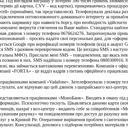
ка. Під виглядом виграшу у лотерею 390 тисяч гривень зловмисн
, термін дії картки, CVV – код картки), прикриваючись процеду
ecell» (принаймні, так представилися). Телефонували декілька ра
підключення оптоволоконного домашнього інтернету за приваблив
ють шарманку про наявність боргу, про необхідність здійснити 
вимушені звернути стягнення на Ваше майно. Стандартна шаблон
имав дзвінок з номеру телефона 0676624276. Запропонували прив
опонований – просять надати свої персональні дані, для «оформле
ться Google при верифікації номерів телефонів (вхід в акаунт G
я SMS з разовим перевірочним кодом. Це вихідна SMS з наступним
егальна МФО). Прислали мені SMS – повідомлення, що якась неві
за позикою в них. SMS надійшла з номеру телефона 0800300916. Н
єві, яка займається вантажними перевезеннями. Компанія є офіц
мпанії «FORTA» - це відділ кадрів з питань офіційного працевла
я працівниками компанії «Vadafone». Зателефонували з номеру т
слухати, але відчуваю що цей дзвінок з шахрайського кол-центру.
редставляються працівниками «МоноБанк». Вводять в оману під 
формацію. Психологічно тиснуть. Цікавляться даними карти (номер
чинців, шахраї з кол-центру - видають себе за співробітників «
куванням рахунку» чи повідомленням про доступ до рахунку неві
уг у м.Кривий Ріг. Оперативне вирішення проблем з сантехнікою б
ультат. Консультації, допомога з підбором потрібних матеріалі