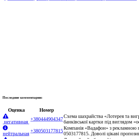
Последние комментарии:
Оценка
Номер
Схема шахрайства «Лотерея та виг
+380444904347
негативная
банківської картки під виглядом «
Компанія «Вадафон» з рекламною п
+380503177815
нейтральная
0503177815. Доволі цікаві пропози