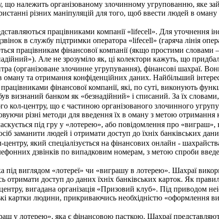
у, що належить організованому злочинному угрупованню, яке зай
ристанні різних маніпуляцій для того, щоб ввести людей в оман
дставляються працівниками компанії «lifecell». Для уточнення і
 дзвінок в службу підтримки оператора «lifecell» (гаряча лінія оп
ься працівникам фінансової компанії (якщо простими словами –
адійний»). Але не зрозуміло як, ці колектори кажуть, що придбал
нтра (організоване злочинне угрупування), фінансові шахраї. В
в оману та отримання конфіденційних даних. Найбільший інтерес 
працівниками фінансової компанії, які, по суті, виконують функ
 був визнаний банком як «безнадійний» і списаний. За їх словам
ого кол-центру, що є частиною організованого злочинного угруп
овуючи різні методи для введення їх в оману з метою отримання 
аскується під гру у «лотерею», або повідомлення про «виграш»,
осіб заманити людей і отримати доступ до їхніх банківських да
л-центру, який спеціалізується на фінансових онлайн - шахрайс
лефонних дзвінків по випадковим номерам, з метою спроби введе
ка під виглядом «лотереї» чи «виграшу в лотерею». Шахраї вико
ь отримати доступ до даних їхніх банківських карток. Як прави
центру, вигадана організація «Призовий клуб». Під приводом не
кі картки людини, прикриваючись необхідністю «оформлення ви
раш у лотерею», яка є фінансовою пасткою. Шахраї представляю