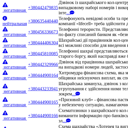
Дзвінок із шахрайського кол-центр
+380442479835
випадковому наборі номерів і вико
негативная
інте
...
Телефонують невідомі особи та пре
+380635440440
нейтральная
компанії «lifecell» треба здійснити
Телефонні терористи. Представляют
+380456336673
негативная
по факту списаний банком як «безн
Шахрайські дії працівників кол-це
+380444406304
негативная
всі можливі способи для введення 
Телефонні шахраї представляються 
+380445810085
негативная
старого боргу, який насправді вже
Дзвінок від працівника шахрайськ
+380442329966
негативная
на випадкові номери людей, застос
Хитромудра фінансова схема, яка м
+380444900164
негативная
обіцянки неіснуючих виплат, як сп
Шахрайська замануха, дзвінок з ко
+380443233941
угрупування є здійснення ними те
негативная
зокрем
...
«Призовий клуб» - фінансова паст
+380444900165
негативная
у небезпечну ситуацію, намагаючис
Схематозники з шахрайскього кол-
+380444900166
виманити інформацію про банківсь
негативная
зл
...
Схема шахрайства «Лотерея та виг