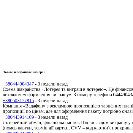
Новые телефонные номера:
+380444904347
- 3 недели назад
Схема шахрайства «Лотерея та виграш в лотерею». Це фінансов
виглядом «оформлення виграшу». З номеру телефона 0444904347
+380503177815
- 3 недели назад
Компанія «Вадафон» з рекламною пропозицією тарифних планів.
пропозиції по цінам, але для оформлення пакету потрібно онлай
+380443914169
- 3 недели назад
Лотерейний обман, фінансова пастка. Під виглядом виграшу у 
(номер картки, термін дії картки, CVV – код картки), прикр