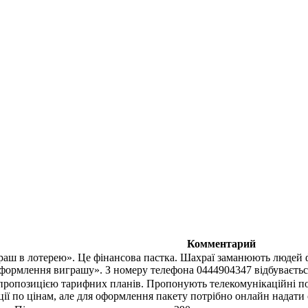
Комментарий
раш в лотерею». Це фінансова пастка. Шахраї заманюють людей
оформлення виграшу». З номеру телефона 0444904347 відбувається
ропозицією тарифних планів. Пропонують телекомунікаційні посл
ції по цінам, але для оформлення пакету потрібно онлайн надати 