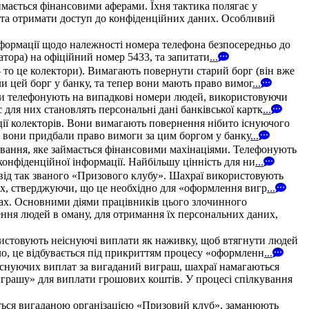
мається фінансовими аферами. Їхня тактика полягає у
у та отримати доступ до конфіденційних даних. Особливий
нформації щодо належності номера телефона безпосередньо до
ератора) на офіційний номер 5433, та запитати
...
 то це колектори). Вимагають повернути старий борг (він вже
и цей борг у банку, та тепер вони мають право вимог
...
они телефонують на випадкові номери людей, використовуючи
для них становлять персональні дані банківської картк
...
ції колекторів. Вони вимагають повернення нібито існуючого
и, вони придбали право вимоги за цим боргом у банку
...
ування, яке займається фінансовими махінаціями. Телефонують
конфіденційної інформації. Найбільшу цінність для ни
...
 від так званого «Призового клубу». Шахраї використовують
них, стверджуючи, що це необхідно для «оформлення вигр
...
твах. Основними діями працівників цього злочинного
ння людей в оману, для отримання їх персональних даних,
ристовують неіснуючі виплати як наживку, щоб втягнути людей
ло, це відбувається під прикриттям процесу «оформленн
...
існуючих виплат за вигаданий виграш, шахраї намагаються
грашу» для виплати грошових коштів. У процесі спілкування
ться вигаданою організацією «Призовий клуб», заманюють