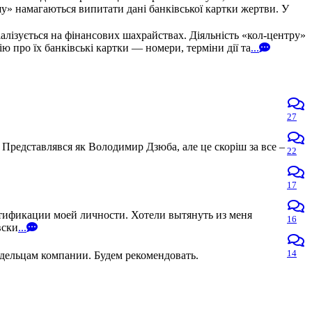
» намагаються випитати дані банківської картки жертви. У
алізується на фінансових шахрайствах. Діяльність «кол-центру»
про їх банківські картки — номери, терміни дії та
...
27
 Представлявся як Володимир Дзюба, але це скоріш за все –
22
17
нтификации моей личности. Хотели вытянуть из меня
16
вски
...
14
адельцам компании. Будем рекомендовать.