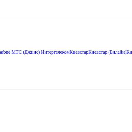
afone МТС (Джинс)
Интертелеком
Киевстар
Киевстар (Билайн)
Ки