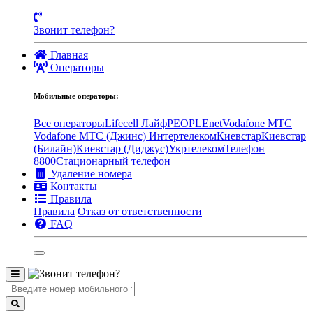
Звонит телефон?
Главная
Операторы
Мобильные операторы:
Все операторы
Lifecell Лайф
PEOPLEnet
Vodafone MTC
Vodafone МТС (Джинс)
Интертелеком
Киевстар
Киевстар
(Билайн)
Киевстар (Диджус)
Укртелеком
Телефон
8800
Стационарный телефон
Удаление номера
Контакты
Правила
Правила
Отказ от ответственности
FAQ