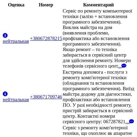
Оценка
Номер
Комментарий
Сервіс по ремонту компьютерної
техніки (залізо + встановлення
програмного забезпечення).
Виклик майстра на дом
(виявлення проблеми,
+380672878215
профілактика або встановлення
нейтральная
програмного забезпечення).
Якщо ремонт – то техніка
забирається в сервісний центр
для здійснення ремонту. Номери
телефонів сервісного цент
...
Екстрена допомога - послуги з
ремонту комп'ютерної техніки
(обладнання та встановлення
програмного забезпечення). Виїзд
майстра додому для діагностики,
+380671709746
нейтральная
профілактики або встановлення
ПО. У разі необхідності ремонту,
пристрій забирається в сервісний
центр. Контактні номери
сервісного центру: 067287821
...
Сервіс з ремонту комп'ютерної
техніки, що охоплює як апаратне