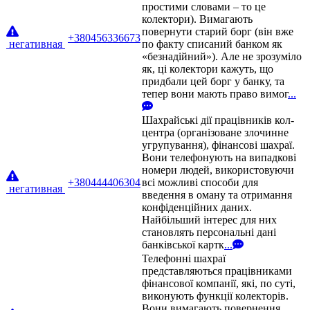
простими словами – то це
колектори). Вимагають
повернути старий борг (він вже
+380456336673
негативная
по факту списаний банком як
«безнадійний»). Але не зрозуміло
як, ці колектори кажуть, що
придбали цей борг у банку, та
тепер вони мають право вимог
...
Шахрайські дії працівників кол-
центра (організоване злочинне
угрупування), фінансові шахраї.
Вони телефонують на випадкові
номери людей, використовуючи
+380444406304
всі можливі способи для
негативная
введення в оману та отримання
конфіденційних даних.
Найбільший інтерес для них
становлять персональні дані
банківської картк
...
Телефонні шахраї
представляються працівниками
фінансової компанії, які, по суті,
виконують функції колекторів.
Вони вимагають повернення