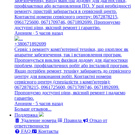
забезпечення). Виїзд майстра додому для діагностики,
профілактики або встановлення ПО. У разі необхідності
ремонту, пристрій забирається в сервісний центр.
Контактні номери сервісного центру: 0672878215,
0961725600, 0671709746, 0671892699. Пропонуємо
доступні ціни, якісний ремонт і гарантію.
Аноним · 5 часов назад
+380671892699
Сервіс з ремонту комп'ютерної техніки, що охоплює як
апаратне забезпечення, так і встановлення програм.
Пропонується виклик фахівця додому для діагностики
проблем, профілактичних робіт або інсталяції програм.
Якщо потрібен ремонт, техніку забирають до сервісного
центру для виконання робіт. Контактні номери
сервісного центру (спеціалісти з комп'ютерів):
0672878215, 0961725600, 0671709746, 0671892699.
Пропонуємо доступні ціни, якісний ремонт і надаємо
гарантію.
Аноним · 5 часов назад
Больше отзывов...
Поддержка
Удаление номера
Правила
Отказ от
ответственности
FAQ
Контакты