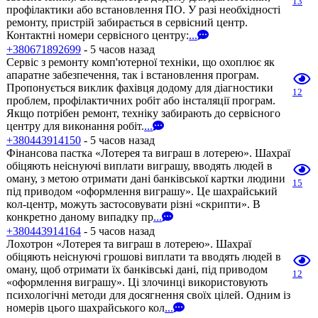
13
профілактики або встановлення ПО. У разі необхідності
ремонту, пристрій забирається в сервісний центр.
Контактні номери сервісного центру:
...
+380671892699
- 5 часов назад
Сервіс з ремонту комп'ютерної техніки, що охоплює як
апаратне забезпечення, так і встановлення програм.
Пропонується виклик фахівця додому для діагностики
12
проблем, профілактичних робіт або інсталяції програм.
Якщо потрібен ремонт, техніку забирають до сервісного
центру для виконання робіт.
...
+380443914150
- 5 часов назад
Фінансова пастка «Лотерея та виграш в лотерею». Шахраї
обіцяють неіснуючі виплати виграшу, вводять людей в
оману, з метою отримати дані банківської картки людини
15
під приводом «оформлення виграшу». Це шахрайський
кол-центр, можуть застосовувати різні «скрипти». В
конкретно даному випадку пр
...
+380443914164
- 5 часов назад
Лохотрон «Лотерея та виграш в лотерею». Шахраї
обіцяють неіснуючі грошові виплати та вводять людей в
оману, щоб отримати їх банківські дані, під приводом
12
«оформлення виграшу». Ці злочинці використовують
психологічні методи для досягнення своїх цілей. Одним із
номерів цього шахрайського кол
...