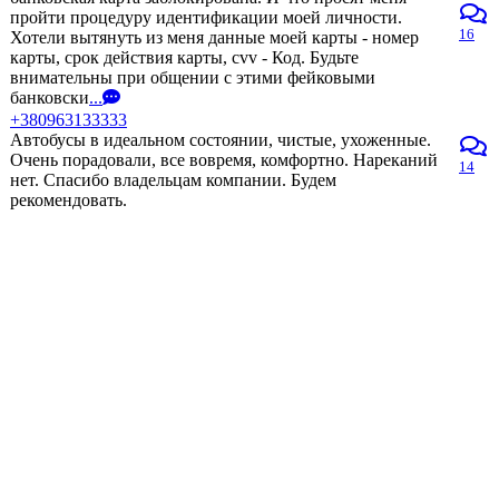
пройти процедуру идентификации моей личности.
16
Хотели вытянуть из меня данные моей карты - номер
карты, срок действия карты, cvv - Код. Будьте
внимательны при общении с этими фейковыми
банковски
...
+380963133333
Автобусы в идеальном состоянии, чистые, ухоженные.
Очень порадовали, все вовремя, комфортно. Нареканий
14
нет. Спасибо владельцам компании. Будем
рекомендовать.