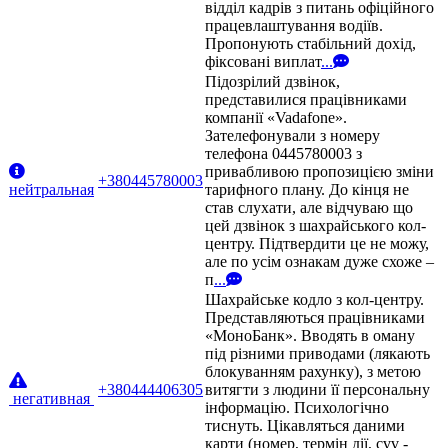
відділ кадрів з питань офіційного
працевлаштування водіїв.
Пропонують стабільний дохід,
фіксовані виплат
...
Підозрілий дзвінок,
представилися працівниками
компанії «Vadafone».
Зателефонували з номеру
телефона 0445780003 з
привабливою пропозицією зміни
+380445780003
нейтральная
тарифного плану. До кінця не
став слухати, але відчуваю що
цей дзвінок з шахрайського кол-
центру. Підтвердити це не можу,
але по усім ознакам дуже схоже –
п
...
Шахрайське кодло з кол-центру.
Представляються працівниками
«МоноБанк». Вводять в оману
під різними приводами (лякають
блокуванням рахунку), з метою
+380444406305
витягти з людини її персональну
негативная
інформацію. Психологічно
тиснуть. Цікавляться даними
карти (номер, термін дії, cvv -