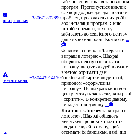
забезпечення, так і встановлення
програм. Пропонується виклик
фахівця додому для діагностики
+380671892699
проблем, профілактичних робіт
нейтральная
або інсталяції програм. Якщо
потрібен ремонт, техніку
забирають до сервісного центру
для виконання робіт. Контактні
...
Фінансова пастка «Лотерея та
виграш в лотерею». Шахраї
обіцяють неіснуючі виплати
виграшу, вводять людей в оману,
з метою отримати дані
+380443914150
банківської картки людини під
негативная
приводом «оформлення
виграшу». Це шахрайський кол-
центр, можуть застосовувати різні
«скрипти». В конкретно даному
випадку при дзвінку
...
Лохотрон «Лотерея та виграш в
лотерею». Шахраї обіцяють
неіснуючі грошові виплати та
вводять людей в оману, щоб
отримати їх банківські дані, під