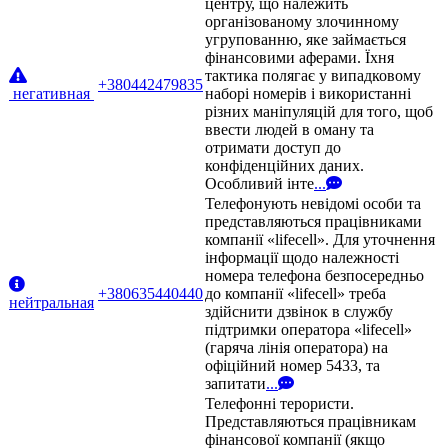
центру, що належить
організованому злочинному
угрупованню, яке займається
фінансовими аферами. Їхня
тактика полягає у випадковому
+380442479835
негативная
наборі номерів і використанні
різних маніпуляцій для того, щоб
ввести людей в оману та
отримати доступ до
конфіденційних даних.
Особливий інте
...
Телефонують невідомі особи та
представляються працівниками
компанії «lifecell». Для уточнення
інформації щодо належності
номера телефона безпосередньо
+380635440440
до компанії «lifecell» треба
нейтральная
здійснити дзвінок в службу
підтримки оператора «lifecell»
(гаряча лінія оператора) на
офіційний номер 5433, та
запитати
...
Телефонні терористи.
Представляються працівникам
фінансової компанії (якщо