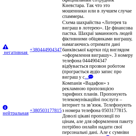
Киевстара. Так что это
мошенники или в лучшем случае
спаммеры.
Схема шахрайства «Лотерея та
виграш в лотерею». Це фінансова
пастка. Шахраї заманюють людей
фіктивними обіцянками виграшу,
намагаючись отримати дані
+380444904347
банківської картки під виглядом
негативная
«оформлення виграшу». З номеру
телефона 0444904347
відбувається прозвон роботом
(програється аудіо запис про
виграш у с
...
Компанія «Вадафон» з
рекламною пропозицією
тарифних планів. Пропонують
телекомунікаційні послуги –
інтернет та зв’язок. Телефонують
+380503177815
з номера телефона 0503177815.
нейтральная
Доволі цікаві пропозиції по
цінам, але для оформлення пакету
потрібно онлайн надати свої
персональні дані. Але є сумніви