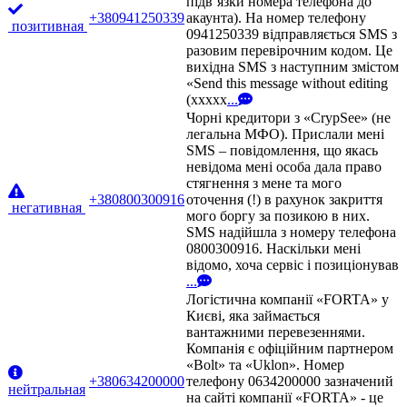
підв’язки номера телефона до
+380941250339
акаунта). На номер телефону
позитивная
0941250339 відправляється SMS з
разовим перевірочним кодом. Це
вихідна SMS з наступним змістом
«Send this message without editing
(xxxxx
...
Чорні кредитори з «CrypSee» (не
легальна МФО). Прислали мені
SMS – повідомлення, що якась
невідома мені особа дала право
стягнення з мене та мого
+380800300916
оточення (!) в рахунок закриття
негативная
мого боргу за позикою в них.
SMS надійшла з номеру телефона
0800300916. Наскільки мені
відомо, хоча сервіс і позиціонував
...
Логістична компанії «FORTA» у
Києві, яка займається
вантажними перевезеннями.
Компанія є офіційним партнером
«Bolt» та «Uklon». Номер
+380634200000
телефону 0634200000 зазначений
нейтральная
на сайті компанії «FORTA» - це