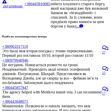
+380445810085
нібито існуючого старого боргу,
негативная
який насправді вже був визнаний
банком як «безнадійний» і
списаний. За їх словами, вони
придбали право вимоги за цим
боргом у банку
...
Наиболее комментируемые номера
+380961017110
Это была моя вторая поездка с этими перевозчиками.
27
Первый раз поставила 10/10, второй раз ставлю 11/10
+380979940946
Це негідник. Намагається розвести на гроші.
Неадекватний. Проводить акції нічних телефонний
22
дзвінків. Погрожував. Шахрай. Представлявся як
Володимир Дзюба, але це скоріш за все – фейкові ім’я та
по-батькові. Заблокував цього неадеквата.
+380445857847
The agency helped with Moldova transit visa. I can recommend
17
them.
+380443648071
Мошенники. Позвонили и начали лапшать, что моя
банковская карта заблокирована. И что просят меня