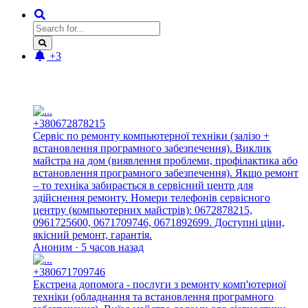
+3
Новые отзывы:
+380672878215
Сервіс по ремонту компьютерної техніки (залізо +
встановлення програмного забезпечення). Виклик
майстра на дом (виявлення проблеми, профілактика або
встановлення програмного забезпечення). Якщо ремонт
– то техніка забирається в сервісний центр для
здійснення ремонту. Номери телефонів сервісного
центру (компьютерних майстрів): 0672878215,
0961725600, 0671709746, 0671892699. Доступні ціни,
якісний ремонт, гарантія.
Аноним · 5 часов назад
+380671709746
Екстрена допомога - послуги з ремонту комп'ютерної
техніки (обладнання та встановлення програмного