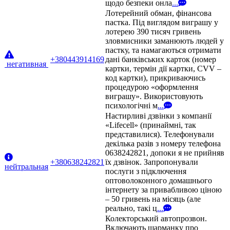
щодо безпеки онла
...
Лотерейний обман, фінансова
пастка. Під виглядом виграшу у
лотерею 390 тисяч гривень
зловмисники заманюють людей у
пастку, та намагаються отримати
+380443914169
дані банківських карток (номер
негативная
картки, термін дії картки, CVV –
код картки), прикриваючись
процедурою «оформлення
виграшу». Використовують
психологічні м
...
Настирливі дзвінки з компанії
«Lifecell» (принаймні, так
представилися). Телефонували
декілька разів з номеру телефона
0638242821, допоки я не прийняв
+380638242821
їх дзвінок. Запропонували
нейтральная
послуги з підключення
оптоволоконного домашнього
інтернету за привабливою ціною
– 50 гривень на місяць (але
реально, такі ц
...
Колекторський автопрозвон.
Включають шарманку про