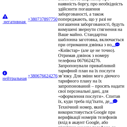
наявність боргу, про необхідність
здійснити погашення
заборгованості, а також
+380737897750
попереджають, що у разі не
негативная
погашення заборгованості, будуть
вимушені звернути стягнення на
Ваше майно. Стандартна
шаблонна заготовка, включається
при отримання дзвінка з но
...
«Київстар» (але це не точно).
Отримав дзвінок з номеру
телефона 0676624276.
Запропонували привабливий
тарифний план на їх послуги
+380676624276
зв’язку. Для зміни мого діючого
нейтральная
тарифного плану на їх
запропонований – просять надати
свої персональні дані, для
«оформлення послуги». Спитав
їх, куди треба під’їхати, де
...
Технічний номер, який
використовується Google при
верифікації номерів телефонів
(вхід в акаунт Google, або