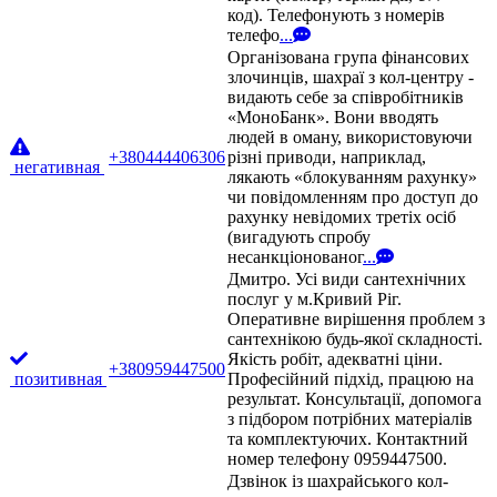
код). Телефонують з номерів
телефо
...
Організована група фінансових
злочинців, шахраї з кол-центру -
видають себе за співробітників
«МоноБанк». Вони вводять
людей в оману, використовуючи
+380444406306
різні приводи, наприклад,
негативная
лякають «блокуванням рахунку»
чи повідомленням про доступ до
рахунку невідомих третіх осіб
(вигадують спробу
несанкціонованог
...
Дмитро. Усі види сантехнічних
послуг у м.Кривий Ріг.
Оперативне вирішення проблем з
сантехнікою будь-якої складності.
Якість робіт, адекватні ціни.
+380959447500
позитивная
Професійний підхід, працюю на
результат. Консультації, допомога
з підбором потрібних матеріалів
та комплектуючих. Контактний
номер телефону 0959447500.
Дзвінок із шахрайського кол-