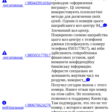
+380443914164
приводом «оформлення
негативная
виграшу». Ці злочинці
використовують психологічні
методи для досягнення своїх
цілей. Одним із номерів цього
шахрайського кол-центру 04
...
Злочинний кол-центр.
Поширеною схемою шахрайства
цього кол-центру є телефонні
дзвінки (телефонують з номеру
телефона 0503177817), які ніби
здійснюють співробітники
+380503177817
негативная
фінансових установ, щоб
виманити конфіденційну
банківську інформацію.
Аферисти спеціально не
залишають жертвам часу на
роздуми, використ
...
Получил сегодня звонок с этого
номера. Нашел отзыв про номер
на этом сайте. Не поленился,
позвонил в поддержку Киевстар.
Там подтвердили, что это не тот
+380676624276
нейтральная
номер, с которого может звонить
официальный сотрудник