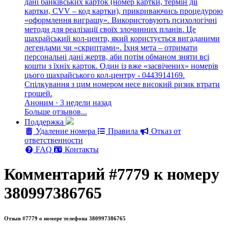
дані банківських карток (номер картки, термін дії
картки, CVV – код картки), прикриваючись процедурою
«оформлення виграшу». Використовують психологічні
методи для реалізації своїх злочинних планів. Це
шахрайський кол-центр, який користується вигаданими
легендами чи «скриптами». Їхня мета – отримати
персональні дані жертв, аби потім обманом зняти всі
кошти з їхніх карток. Один із вже «засвічених» номерів
цього шахрайського кол-центру - 0443914169.
Спілкування з цим номером несе високий ризик втрати
грошей.
Аноним · 3 недели назад
Больше отзывов...
Поддержка
Удаление номера
Правила
Отказ от
ответственности
FAQ
Контакты
Комментарий #7779 к номеру
380997386765
Отзыв #7779 о номере телефона 380997386765