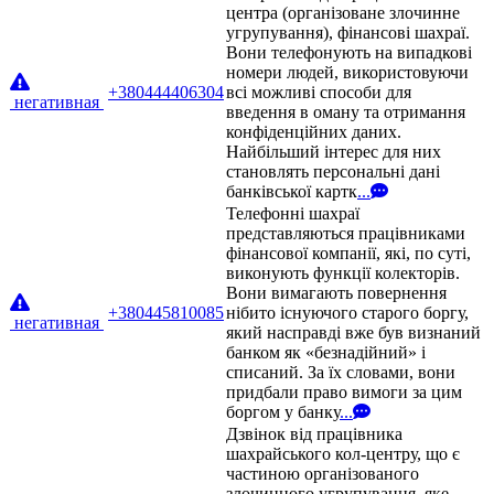
центра (організоване злочинне
угрупування), фінансові шахраї.
Вони телефонують на випадкові
номери людей, використовуючи
+380444406304
всі можливі способи для
негативная
введення в оману та отримання
конфіденційних даних.
Найбільший інтерес для них
становлять персональні дані
банківської картк
...
Телефонні шахраї
представляються працівниками
фінансової компанії, які, по суті,
виконують функції колекторів.
Вони вимагають повернення
+380445810085
нібито існуючого старого боргу,
негативная
який насправді вже був визнаний
банком як «безнадійний» і
списаний. За їх словами, вони
придбали право вимоги за цим
боргом у банку
...
Дзвінок від працівника
шахрайського кол-центру, що є
частиною організованого
злочинного угрупування, яке