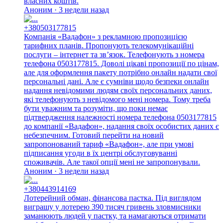
власних коштів.
Аноним · 3 недели назад
+380503177815
Компанія «Вадафон» з рекламною пропозицією
тарифних планів. Пропонують телекомунікаційні
послуги – інтернет та зв’язок. Телефонують з номера
телефона 0503177815. Доволі цікаві пропозиції по цінам,
але для оформлення пакету потрібно онлайн надати свої
персональні дані. Але є сумніви щодо безпеки онлайн
надання невідомими людям своїх персональних даних,
які телефонують з невідомого мені номера. Тому треба
бути уважним та розуміти, що поки немає
підтвердження належності номера телефона 0503177815
до компанії «Вадафон», надання своїх особистих даних є
небезпечним. Готовий перейти на новий
запропонований тариф «Вадафон», але при умові
підписання угоди в їх центрі обслуговуванні
споживачів. Але такої опції мені не запропонували.
Аноним · 3 недели назад
+380443914169
Лотерейний обман, фінансова пастка. Під виглядом
виграшу у лотерею 390 тисяч гривень зловмисники
заманюють людей у пастку, та намагаються отримати