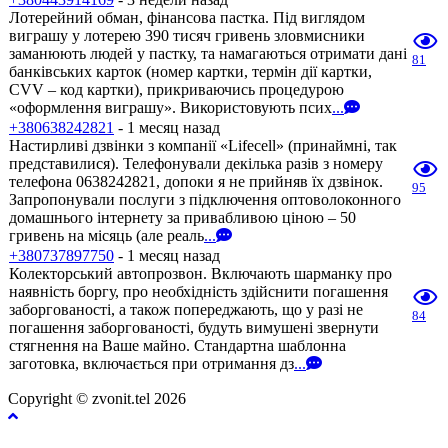
Лотерейний обман, фінансова пастка. Під виглядом
виграшу у лотерею 390 тисяч гривень зловмисники
заманюють людей у пастку, та намагаються отримати дані
81
банківських карток (номер картки, термін дії картки,
CVV – код картки), прикриваючись процедурою
«оформлення виграшу». Використовують псих
...
+380638242821
- 1 месяц назад
Настирливі дзвінки з компанії «Lifecell» (принаймні, так
представилися). Телефонували декілька разів з номеру
телефона 0638242821, допоки я не прийняв їх дзвінок.
95
Запропонували послуги з підключення оптоволоконного
домашнього інтернету за привабливою ціною – 50
гривень на місяць (але реаль
...
+380737897750
- 1 месяц назад
Колекторський автопрозвон. Включають шарманку про
наявність боргу, про необхідність здійснити погашення
заборгованості, а також попереджають, що у разі не
84
погашення заборгованості, будуть вимушені звернути
стягнення на Ваше майно. Стандартна шаблонна
заготовка, включається при отримання дз
...
Copyright © zvonit.tel 2026