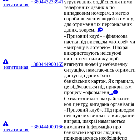
+380443233941
угрупування є здійснення ними
негативная
телефонних дзвінків по
випадковим номерам, з метою
спроби введення людей в оману,
для отримання їх персональних
даних, зокрем
...
«Призовий клуб» - фінансова
пастка під виглядом «лотереї» чи
«виграшу в лотерею». Шахраї
використовують неіснуючі
виплати як наживку, щоб
+380444900165
втягнути людей у небезпечну
негативная
ситуацію, намагаючись отримати
доступ до даних їхніх
банківських карток. Як правило,
це відбувається під прикриттям
процесу «оформленн
...
Схематозники з шахрайскього
кол-центру, вигадана організація
«Призовий клуб». Під приводом
неіснуючих виплат за вигаданий
виграш, шахраї намагаються
+380444900166
виманити інформацію про
негативная
банківські картки людини,
прикриваючись необхідністю