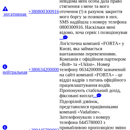
невідома мені особа дала право
стягнення з мене та мого
+380800300916
оточення (!) в рахунок закриття
негативная
мого боргу за позикою в них.
SMS надійшла з номеру телефона
0800300916. Наскільки мені
відомо, хоча сервіс і позиціонував
...
Логістична компанії «FORTA» у
Києві, яка займається
вантажними перевезеннями.
Компанія є офіційним партнером
«Bolt» та «Uklon». Номер
+380634200000
телефону 0634200000 зазначений
нейтральная
на сайті компанії «FORTA» - це
відділ кадрів з питань офіційного
працевлаштування водіїв.
Пропонують стабільний дохід,
фіксовані виплат
...
Підозрілий дзвінок,
представилися працівниками
компанії «Vadafone».
Зателефонували з номеру
телефона 0445780003 з
привабливою пропозицією зміни