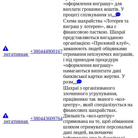
«оформлення виграшу» для
виплати грошових коштів. У
процесі спілкування зл
...
Схема шахрайства «Лотерея та
виграш у лотерею», яка є
фінансовою пасткою. Шахраї
представляються вигаданою
організацією «Призовий клуб»,
заманюють людей обіцянками
+380444900167
негативная
отримання неіснуючих виграшів,
і під приводом процедури
«оформлення виграшу»
намагаються випитати дані
банківської картки жертви. У
розм
...
Шахраї з організованого
злочинного угрупування,
працівники так званого «кол-
центру», який спеціалізується на
фінансових шахрайствах.
Діяльність «кол-центру»
+380443609764
негативная
спрямована на те, щоб обманним
шляхом отримувати персональні
дані людей, включаючи
інформацію про їх банківські