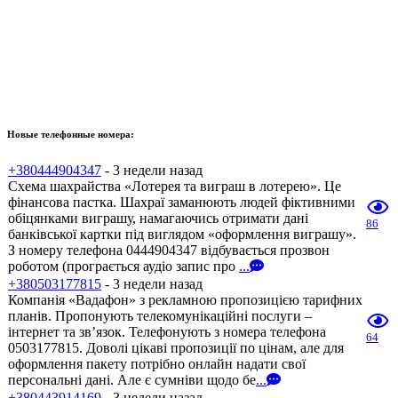
Новые телефонные номера:
+380444904347
- 3 недели назад
Схема шахрайства «Лотерея та виграш в лотерею». Це
фінансова пастка. Шахраї заманюють людей фіктивними
обіцянками виграшу, намагаючись отримати дані
86
банківської картки під виглядом «оформлення виграшу».
З номеру телефона 0444904347 відбувається прозвон
роботом (програється аудіо запис про
...
+380503177815
- 3 недели назад
Компанія «Вадафон» з рекламною пропозицією тарифних
планів. Пропонують телекомунікаційні послуги –
інтернет та зв’язок. Телефонують з номера телефона
64
0503177815. Доволі цікаві пропозиції по цінам, але для
оформлення пакету потрібно онлайн надати свої
персональні дані. Але є сумніви щодо бе
...
+380443914169
- 3 недели назад