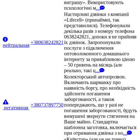
виграшу». Використовують
психологічні м
...
Настирливі дзвінки з компанії
«Lifecell» (принаймні, так
представилися). Телефонували
декілька разів з номеру телефона
0638242821, допоки я не прийняв
+380638242821
їх дзвінок. Запропонували
нейтральная
послуги з підключення
оптоволоконного домашнього
інтернету за привабливою ціною
– 50 гривень на місяць (але
реально, такі ц
...
Колекторський автопрозвон.
Включають шарманку про
наявність боргу, про необхідність
здійснити погашення
заборгованості, а також
+380737897750
попереджають, що у разі не
негативная
погашення заборгованості, будуть
вимушені звернути стягнення на
Ваше майно. Стандартна
шаблонна заготовка, включається
при отримання дзвінка з но
...
«Київстар» (але це не точно).