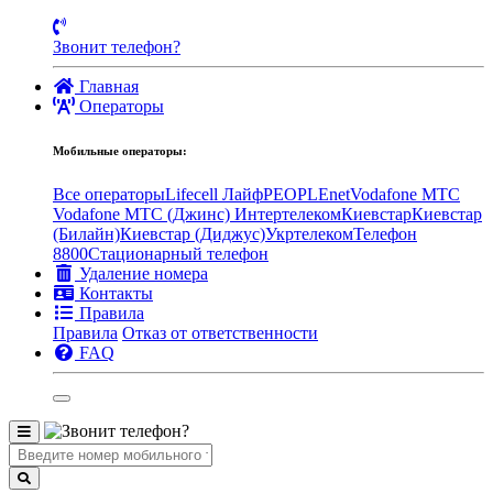
Звонит телефон?
Главная
Операторы
Мобильные операторы:
Все операторы
Lifecell Лайф
PEOPLEnet
Vodafone MTC
Vodafone МТС (Джинс)
Интертелеком
Киевстар
Киевстар
(Билайн)
Киевстар (Диджус)
Укртелеком
Телефон
8800
Стационарный телефон
Удаление номера
Контакты
Правила
Правила
Отказ от ответственности
FAQ