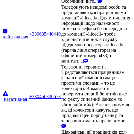
Особливий інте
...
Телефонують невідомі особи та
представляються працівниками
компанії «lifecell». Для уточнення
інформації щодо належності
номера телефона безпосередньо
+380635440440
до компанії «lifecell» треба
нейтральная
здійснити дзвінок в службу
підтримки оператора «lifecell»
(гаряча лінія оператора) на
офіційний номер 5433, та
запитати
...
Телефонні терористи.
Представляються працівникам
фінансової компанії (якщо
простими словами – то це
колектори). Вимагають
повернути старий борг (він вже
+380456336673
негативная
по факту списаний банком як
«безнадійний»). Але не зрозуміло
як, ці колектори кажуть, що
придбали цей борг у банку, та
тепер вони мають право вимог
...
Шахрайські дії працівників кол-