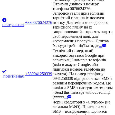
Отримав дзвінок з номеру
телефона 0676624276.
Запропонували привабливий
тарифний план на їх послуги
+380676624276
зв’язку. Для зміни мого діючого
нейтральная
тарифного плану на їх
запропонований – просять надати
свої персональні дані, для
«оформлення послуги». Спитав
їх, куди треба під’їхати, де
...
Технічний номер, який
використовується Google при
верифікації номерів телефонів
(вхід в акаунт Google, або
підв’язки номера телефона до
+380941250339
акаунта). На номер телефону
позитивная
0941250339 відправляється SMS з
разовим перевірочним кодом. Це
вихідна SMS з наступним змістом
«Send this message without editing
(xxxxx
...
Чорні кредитори з «CrypSee» (не
легальна МФО). Прислали мені
SMS – повідомлення, що якась