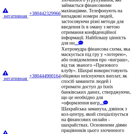
займається фінансовими
махінаціями. Телефонують на
+380442329966
негативная
випадкові номери людей,
застосовуючи різні методи для
введення їх в оману з метою
отримання конфіденційної
інформації. Найбільшу цінність
для ни
...
Хитромудра фінансова схема, яка
маскується під гру у «лотерею»,
або повідомлення про «виграш»,
від так званого «Призового
клубу». Шахраї використовують
+380444900164
обіцянки неіснуючих виплат, як
негативная
спосіб заманити людей і
отримати доступ до їхніх
банківських даних, стверджуючи,
що це необхідно для
«оформлення вигр
...
Шахрайська замануха, дзвінок з
кол-центру, який спеціалізується
на фінансових онлайн -
шахрайствах. Основними діями
працівників цього злочинного