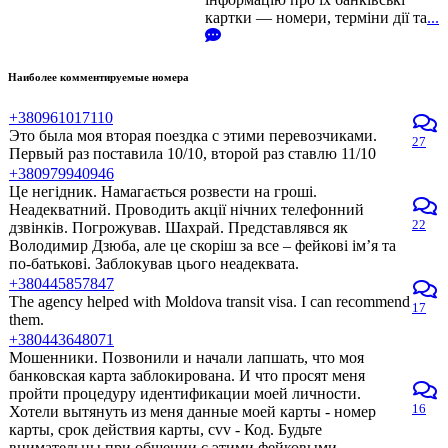
картки — номери, терміни дії та
...
Наиболее комментируемые номера
+380961017110
Это была моя вторая поездка с этими перевозчиками.
27
Первый раз поставила 10/10, второй раз ставлю 11/10
+380979940946
Це негідник. Намагається розвести на гроші.
Неадекватний. Проводить акції нічних телефонний
22
дзвінків. Погрожував. Шахрай. Представлявся як
Володимир Дзюба, але це скоріш за все – фейкові ім’я та
по-батькові. Заблокував цього неадеквата.
+380445857847
The agency helped with Moldova transit visa. I can recommend
17
them.
+380443648071
Мошенники. Позвонили и начали лапшать, что моя
банковская карта заблокирована. И что просят меня
пройти процедуру идентификации моей личности.
16
Хотели вытянуть из меня данные моей карты - номер
карты, срок действия карты, cvv - Код. Будьте
внимательны при общении с этими фейковыми