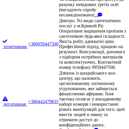
рахунку невідомих третіх осіб
(вигадують спробу
несанкціонованог
...
Дмитро. Усі види сантехнічних
послуг у м.Кривий Ріг.
Оперативне вирішення проблем з
сантехнікою будь-якої складності.
Якість робіт, адекватні ціни.
+380959447500
позитивная
Професійний підхід, працюю на
результат. Консультації, допомога
з підбором потрібних матеріалів
та комплектуючих. Контактний
номер телефону 0959447500.
Дзвінок із шахрайського кол-
центру, що належить
організованому злочинному
угрупованню, яке займається
фінансовими аферами. Їхня
тактика полягає у випадковому
+380442479835
негативная
наборі номерів і використанні
різних маніпуляцій для того, щоб
ввести людей в оману та
отримати доступ до
конфіденційних даних.