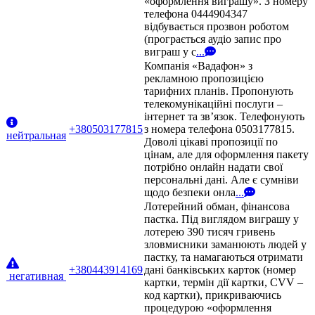
«оформлення виграшу». З номеру
телефона 0444904347
відбувається прозвон роботом
(програється аудіо запис про
виграш у с
...
Компанія «Вадафон» з
рекламною пропозицією
тарифних планів. Пропонують
телекомунікаційні послуги –
інтернет та зв’язок. Телефонують
+380503177815
з номера телефона 0503177815.
нейтральная
Доволі цікаві пропозиції по
цінам, але для оформлення пакету
потрібно онлайн надати свої
персональні дані. Але є сумніви
щодо безпеки онла
...
Лотерейний обман, фінансова
пастка. Під виглядом виграшу у
лотерею 390 тисяч гривень
зловмисники заманюють людей у
пастку, та намагаються отримати
+380443914169
дані банківських карток (номер
негативная
картки, термін дії картки, CVV –
код картки), прикриваючись
процедурою «оформлення