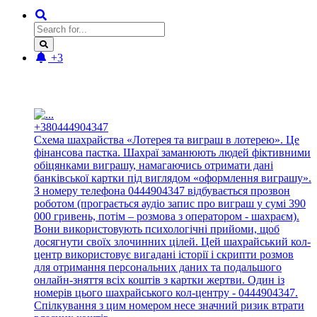
+3
Новые отзывы:
+380444904347
Схема шахрайства «Лотерея та виграш в лотерею». Це
фінансова пастка. Шахраї заманюють людей фіктивними
обіцянками виграшу, намагаючись отримати дані
банківської картки під виглядом «оформлення виграшу».
З номеру телефона 0444904347 відбувається прозвон
роботом (програється аудіо запис про виграш у сумі 390
000 гривень, потім – розмова з оператором - шахраєм).
Вони використовують психологічні прийоми, щоб
досягнути своїх злочинних цілей. Цей шахрайський кол-
центр використовує вигадані історії і скрипти розмов
для отримання персональних даних та подальшого
онлайн-зняття всіх коштів з картки жертви. Один із
номерів цього шахрайського кол-центру - 0444904347.
Спілкування з цим номером несе значний ризик втрати