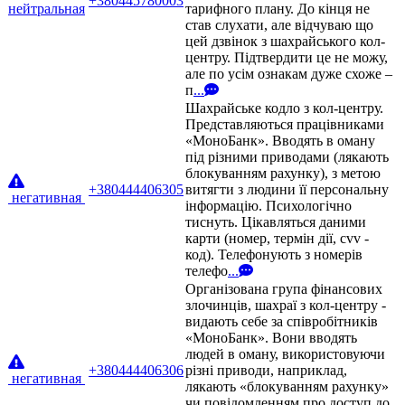
+380445780003
нейтральная
тарифного плану. До кінця не
став слухати, але відчуваю що
цей дзвінок з шахрайського кол-
центру. Підтвердити це не можу,
але по усім ознакам дуже схоже –
п
...
Шахрайське кодло з кол-центру.
Представляються працівниками
«МоноБанк». Вводять в оману
під різними приводами (лякають
блокуванням рахунку), з метою
+380444406305
витягти з людини її персональну
негативная
інформацію. Психологічно
тиснуть. Цікавляться даними
карти (номер, термін дії, cvv -
код). Телефонують з номерів
телефо
...
Організована група фінансових
злочинців, шахраї з кол-центру -
видають себе за співробітників
«МоноБанк». Вони вводять
людей в оману, використовуючи
+380444406306
різні приводи, наприклад,
негативная
лякають «блокуванням рахунку»
чи повідомленням про доступ до