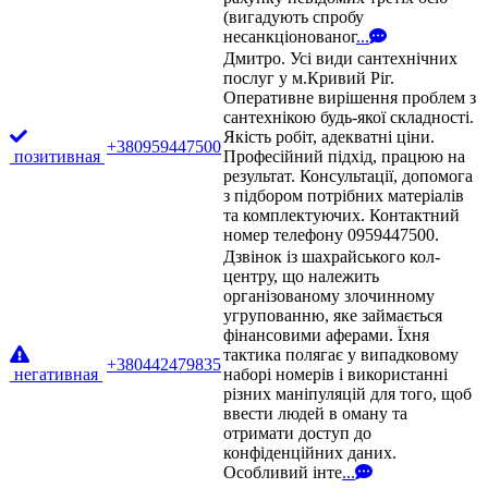
(вигадують спробу
несанкціонованог
...
Дмитро. Усі види сантехнічних
послуг у м.Кривий Ріг.
Оперативне вирішення проблем з
сантехнікою будь-якої складності.
Якість робіт, адекватні ціни.
+380959447500
позитивная
Професійний підхід, працюю на
результат. Консультації, допомога
з підбором потрібних матеріалів
та комплектуючих. Контактний
номер телефону 0959447500.
Дзвінок із шахрайського кол-
центру, що належить
організованому злочинному
угрупованню, яке займається
фінансовими аферами. Їхня
тактика полягає у випадковому
+380442479835
негативная
наборі номерів і використанні
різних маніпуляцій для того, щоб
ввести людей в оману та
отримати доступ до
конфіденційних даних.
Особливий інте
...