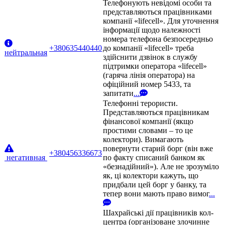
Телефонують невідомі особи та
представляються працівниками
компанії «lifecell». Для уточнення
інформації щодо належності
номера телефона безпосередньо
+380635440440
до компанії «lifecell» треба
нейтральная
здійснити дзвінок в службу
підтримки оператора «lifecell»
(гаряча лінія оператора) на
офіційний номер 5433, та
запитати
...
Телефонні терористи.
Представляються працівникам
фінансової компанії (якщо
простими словами – то це
колектори). Вимагають
повернути старий борг (він вже
+380456336673
негативная
по факту списаний банком як
«безнадійний»). Але не зрозуміло
як, ці колектори кажуть, що
придбали цей борг у банку, та
тепер вони мають право вимог
...
Шахрайські дії працівників кол-
центра (організоване злочинне