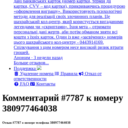
дані банківських карток (номер картки, термін дії
картки, CVV – код картки), прикриваючись процедурою
«оформлення виграшу». Використовують психологічні
методи для реалізації своїх злочинних планів. Це
шахрайський кол-центр, який користується вигаданими
легендами чи «скриптами». Їхня мета – отримати
персональні дані жертв, аби потім обманом зняти всі
кошти з їхніх карток. Один із вже «засвічених» номерів
цього шахрайського кол-центру - 0443914169.
Спілкування з цим номером несе високий ризик втрати
грошей.
Аноним · 3 недели назад
Больше отзывов...
Поддержка
Удаление номера
Правила
Отказ от
ответственности
FAQ
Контакты
Комментарий #7787 к номеру
380977464038
Отзыв #7787 о номере телефона 380977464038