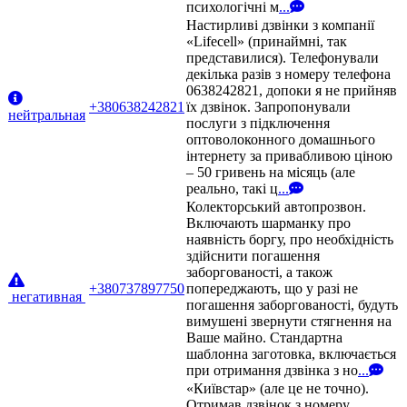
психологічні м
...
Настирливі дзвінки з компанії
«Lifecell» (принаймні, так
представилися). Телефонували
декілька разів з номеру телефона
0638242821, допоки я не прийняв
+380638242821
їх дзвінок. Запропонували
нейтральная
послуги з підключення
оптоволоконного домашнього
інтернету за привабливою ціною
– 50 гривень на місяць (але
реально, такі ц
...
Колекторський автопрозвон.
Включають шарманку про
наявність боргу, про необхідність
здійснити погашення
заборгованості, а також
+380737897750
попереджають, що у разі не
негативная
погашення заборгованості, будуть
вимушені звернути стягнення на
Ваше майно. Стандартна
шаблонна заготовка, включається
при отримання дзвінка з но
...
«Київстар» (але це не точно).
Отримав дзвінок з номеру