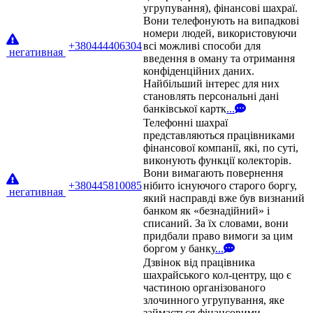
угрупування), фінансові шахраї.
Вони телефонують на випадкові
номери людей, використовуючи
+380444406304
всі можливі способи для
негативная
введення в оману та отримання
конфіденційних даних.
Найбільший інтерес для них
становлять персональні дані
банківської картк
...
Телефонні шахраї
представляються працівниками
фінансової компанії, які, по суті,
виконують функції колекторів.
Вони вимагають повернення
+380445810085
нібито існуючого старого боргу,
негативная
який насправді вже був визнаний
банком як «безнадійний» і
списаний. За їх словами, вони
придбали право вимоги за цим
боргом у банку
...
Дзвінок від працівника
шахрайського кол-центру, що є
частиною організованого
злочинного угрупування, яке
займається фінансовими