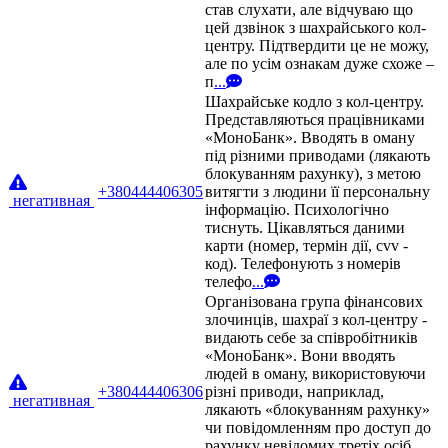
став слухати, але відчуваю що
цей дзвінок з шахрайського кол-
центру. Підтвердити це не можу,
але по усім ознакам дуже схоже –
п
...
Шахрайське кодло з кол-центру.
Представляються працівниками
«МоноБанк». Вводять в оману
під різними приводами (лякають
блокуванням рахунку), з метою
+380444406305
витягти з людини її персональну
негативная
інформацію. Психологічно
тиснуть. Цікавляться даними
карти (номер, термін дії, cvv -
код). Телефонують з номерів
телефо
...
Організована група фінансових
злочинців, шахраї з кол-центру -
видають себе за співробітників
«МоноБанк». Вони вводять
людей в оману, використовуючи
+380444406306
різні приводи, наприклад,
негативная
лякають «блокуванням рахунку»
чи повідомленням про доступ до
рахунку невідомих третіх осіб