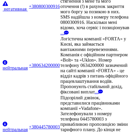
стягнення з мене та мого
+380800300916
оточення (!) в рахунок закриття
негативная
мого боргу за позикою в них.
SMS надійшла з номеру телефона
0800300916. Наскільки мені
відомо, хоча сервіс і позиціонував
...
Логістична компанії «FORTA» у
Києві, яка займається
вантажними перевезеннями.
Компанія є офіційним партнером
«Bolt» та «Uklon». Номер
+380634200000
телефону 0634200000 зазначений
нейтральная
на сайті компанії «FORTA» - це
відділ кадрів з питань офіційного
працевлаштування водіїв.
Пропонують стабільний дохід,
фіксовані виплат
...
Підозрілий дзвінок,
представилися працівниками
компанії «Vadafone».
Зателефонували з номеру
телефона 0445780003 з
привабливою пропозицією зміни
+380445780003
нейтральная
тарифного плану. До кінця не