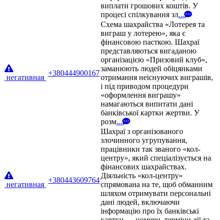
виплати грошових коштів. У
процесі спілкування зл
...
Схема шахрайства «Лотерея та
виграш у лотерею», яка є
фінансовою пасткою. Шахраї
представляються вигаданою
організацією «Призовий клуб»,
заманюють людей обіцянками
+380444900167
негативная
отримання неіснуючих виграшів,
і під приводом процедури
«оформлення виграшу»
намагаються випитати дані
банківської картки жертви. У
розм
...
Шахраї з організованого
злочинного угрупування,
працівники так званого «кол-
центру», який спеціалізується на
фінансових шахрайствах.
Діяльність «кол-центру»
+380443609764
негативная
спрямована на те, щоб обманним
шляхом отримувати персональні
дані людей, включаючи
інформацію про їх банківські
картки — номери, терміни дії та
...