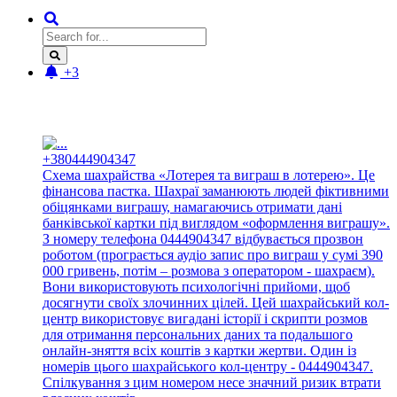
+3
Новые отзывы:
+380444904347
Схема шахрайства «Лотерея та виграш в лотерею». Це
фінансова пастка. Шахраї заманюють людей фіктивними
обіцянками виграшу, намагаючись отримати дані
банківської картки під виглядом «оформлення виграшу».
З номеру телефона 0444904347 відбувається прозвон
роботом (програється аудіо запис про виграш у сумі 390
000 гривень, потім – розмова з оператором - шахраєм).
Вони використовують психологічні прийоми, щоб
досягнути своїх злочинних цілей. Цей шахрайський кол-
центр використовує вигадані історії і скрипти розмов
для отримання персональних даних та подальшого
онлайн-зняття всіх коштів з картки жертви. Один із
номерів цього шахрайського кол-центру - 0444904347.
Спілкування з цим номером несе значний ризик втрати