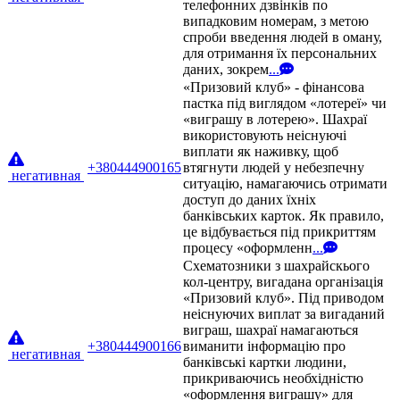
телефонних дзвінків по
випадковим номерам, з метою
спроби введення людей в оману,
для отримання їх персональних
даних, зокрем
...
«Призовий клуб» - фінансова
пастка під виглядом «лотереї» чи
«виграшу в лотерею». Шахраї
використовують неіснуючі
виплати як наживку, щоб
+380444900165
втягнути людей у небезпечну
негативная
ситуацію, намагаючись отримати
доступ до даних їхніх
банківських карток. Як правило,
це відбувається під прикриттям
процесу «оформленн
...
Схематозники з шахрайскього
кол-центру, вигадана організація
«Призовий клуб». Під приводом
неіснуючих виплат за вигаданий
виграш, шахраї намагаються
+380444900166
виманити інформацію про
негативная
банківські картки людини,
прикриваючись необхідністю
«оформлення виграшу» для