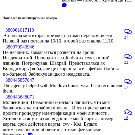
Наиболее комментируемые номера
+380961017110
Это была моя вторая поездка с этими перевозчиками.
27
Первый раз поставила 10/10, второй раз ставлю 11/10
+380979940946
Це негідник. Намагається розвести на гроші.
Неадекватний. Проводить акції нічних телефонний
22
дзвінків. Погрожував. Шахрай. Представлявся як
Володимир Дзюба, але це скоріш за все – фейкові ім’я та
по-батькові. Заблокував цього неадеквата.
+380445857847
The agency helped with Moldova transit visa. I can recommend
17
them.
+380443648071
Мошенники. Позвонили и начали лапшать, что моя
банковская карта заблокирована. И что просят меня
пройти процедуру идентификации моей личности.
16
Хотели вытянуть из меня данные моей карты - номер
карты, срок действия карты, cvv - Код. Будьте
внимательны при общении с этими фейковыми
банковски
...