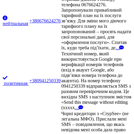
телефона 0676624276.
Запропонували привабливий
тарифний план на їх послуги
+380676624276
зв’язку. Для зміни мого діючого
нейтральная
тарифного плану на їх
запропонований – просять надати
свої персональні дані, для
«оформлення послуги». Спитав
їх, куди треба під’їхати, де
...
Технічний номер, який
використовується Google при
верифікації номерів телефонів
(вхід в акаунт Google, або
підв’язки номера телефона до
+380941250339
акаунта). На номер телефону
позитивная
0941250339 відправляється SMS з
разовим перевірочним кодом. Це
вихідна SMS з наступним змістом
«Send this message without editing
(xxxxx
...
Чорні кредитори з «CrypSee» (не
легальна МФО). Прислали мені
SMS – повідомлення, що якась
невідома мені особа дала право