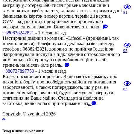
виграшу у лотерею 390 тисяч гривень зловмисники
заманюють людей у пастку, та намагаються отримати дані
81
банківських карток (номер картки, термін дії картки,
CVV – код картки), прикриваючись процедурою
«оформлення виграшу». Використовують псих
...
+380638242821
- 1 месяц назад
Настирливі дзвінки з компанії «Lifecell» (принаймні, так
представилися). Телефонували декілька разів з номеру
телефона 0638242821, допоки я не прийняв їх дзвінок.
95
Запропонували послуги з підключення оптоволоконного
домашнього інтернету за привабливою ціною – 50
гривень на місяць (але реаль
...
+380737897750
- 1 месяц назад
Колекторський автопрозвон. Включають шарманку про
наявність боргу, про необхідність здійснити погашення
заборгованості, а також попереджають, що у разі не
85
погашення заборгованості, будуть вимушені звернути
стягнення на Ваше майно. Стандартна шаблонна
заготовка, включається при отримання дз
...
Copyright © zvonit.tel 2026
Вход в личный кабинет