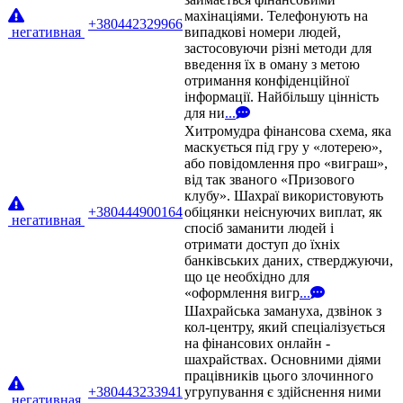
махінаціями. Телефонують на
+380442329966
негативная
випадкові номери людей,
застосовуючи різні методи для
введення їх в оману з метою
отримання конфіденційної
інформації. Найбільшу цінність
для ни
...
Хитромудра фінансова схема, яка
маскується під гру у «лотерею»,
або повідомлення про «виграш»,
від так званого «Призового
клубу». Шахраї використовують
+380444900164
обіцянки неіснуючих виплат, як
негативная
спосіб заманити людей і
отримати доступ до їхніх
банківських даних, стверджуючи,
що це необхідно для
«оформлення вигр
...
Шахрайська замануха, дзвінок з
кол-центру, який спеціалізується
на фінансових онлайн -
шахрайствах. Основними діями
працівників цього злочинного
+380443233941
угрупування є здійснення ними
негативная