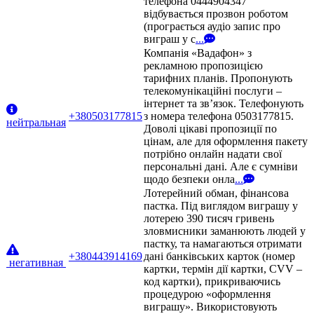
телефона 0444904347
відбувається прозвон роботом
(програється аудіо запис про
виграш у с
...
Компанія «Вадафон» з
рекламною пропозицією
тарифних планів. Пропонують
телекомунікаційні послуги –
інтернет та зв’язок. Телефонують
+380503177815
з номера телефона 0503177815.
нейтральная
Доволі цікаві пропозиції по
цінам, але для оформлення пакету
потрібно онлайн надати свої
персональні дані. Але є сумніви
щодо безпеки онла
...
Лотерейний обман, фінансова
пастка. Під виглядом виграшу у
лотерею 390 тисяч гривень
зловмисники заманюють людей у
пастку, та намагаються отримати
+380443914169
дані банківських карток (номер
негативная
картки, термін дії картки, CVV –
код картки), прикриваючись
процедурою «оформлення
виграшу». Використовують