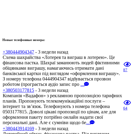
Новые телефонные номера:
+380444904347
- 3 недели назад
Схема шахрайства «Лотерея та виграш в лотерею». Це
фінансова пастка. Шахраї заманюють людей фіктивними
обіцянками виграшу, намагаючись отримати дані
87
банківської картки під виглядом «оформлення виграшу».
З номеру телефона 0444904347 відбувається прозвон
роботом (програється аудіо запис про
...
+380503177815
- 3 недели назад
Компанія «Вадафон» з рекламною пропозицією тарифних
планів. Пропонують телекомунікаційні послуги –
інтернет та зв’язок. Телефонують з номера телефона
64
0503177815. Доволі цікаві пропозиції по цінам, але для
оформлення пакету потрібно онлайн надати свої
персональні дані. Але є сумніви щодо бе
...
+380443914169
- 3 недели назад
Лотерейний обман, фінансова пастка. Під виглядом