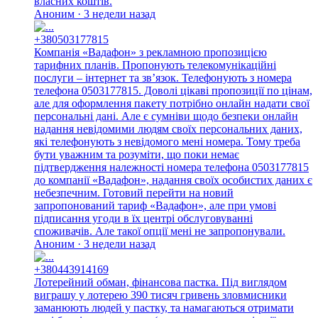
власних коштів.
Аноним · 3 недели назад
+380503177815
Компанія «Вадафон» з рекламною пропозицією
тарифних планів. Пропонують телекомунікаційні
послуги – інтернет та зв’язок. Телефонують з номера
телефона 0503177815. Доволі цікаві пропозиції по цінам,
але для оформлення пакету потрібно онлайн надати свої
персональні дані. Але є сумніви щодо безпеки онлайн
надання невідомими людям своїх персональних даних,
які телефонують з невідомого мені номера. Тому треба
бути уважним та розуміти, що поки немає
підтвердження належності номера телефона 0503177815
до компанії «Вадафон», надання своїх особистих даних є
небезпечним. Готовий перейти на новий
запропонований тариф «Вадафон», але при умові
підписання угоди в їх центрі обслуговуванні
споживачів. Але такої опції мені не запропонували.
Аноним · 3 недели назад
+380443914169
Лотерейний обман, фінансова пастка. Під виглядом
виграшу у лотерею 390 тисяч гривень зловмисники
заманюють людей у пастку, та намагаються отримати