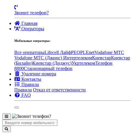
Звонит телефон?
Главная
Операторы
Мобильные операторы:
Все операторы
Lifecell Лайф
PEOPLEnet
Vodafone MTC
Vodafone МТС (Джинс)
Интертелеком
Киевстар
Киевстар
(Билайн)
Киевстар (Диджус)
Укртелеком
Телефон
8800
Стационарный телефон
Удаление номера
Контакты
Правила
Правила
Отказ от ответственности
FAQ