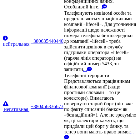
конфіденційних даних.
Особливий інте
...
Телефонують невідомі особи та
представляються працівниками
компанії «lifecell». Для уточнення
інформації щодо належності
номера телефона безпосередньо
+380635440440
до компанії «lifecell» треба
нейтральная
здійснити дзвінок в службу
підтримки оператора «lifecell»
(гаряча лінія оператора) на
офіційний номер 5433, та
запитати
...
Телефонні терористи.
Представляються працівникам
фінансової компанії (якщо
простими словами – то це
колектори). Вимагають
повернути старий борг (він вже
+380456336673
негативная
по факту списаний банком як
«безнадійний»). Але не зрозуміло
як, ці колектори кажуть, що
придбали цей борг у банку, та
тепер вони мають право вимог
...