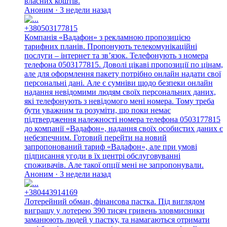
власних коштів.
Аноним · 3 недели назад
+380503177815
Компанія «Вадафон» з рекламною пропозицією
тарифних планів. Пропонують телекомунікаційні
послуги – інтернет та зв’язок. Телефонують з номера
телефона 0503177815. Доволі цікаві пропозиції по цінам,
але для оформлення пакету потрібно онлайн надати свої
персональні дані. Але є сумніви щодо безпеки онлайн
надання невідомими людям своїх персональних даних,
які телефонують з невідомого мені номера. Тому треба
бути уважним та розуміти, що поки немає
підтвердження належності номера телефона 0503177815
до компанії «Вадафон», надання своїх особистих даних є
небезпечним. Готовий перейти на новий
запропонований тариф «Вадафон», але при умові
підписання угоди в їх центрі обслуговуванні
споживачів. Але такої опції мені не запропонували.
Аноним · 3 недели назад
+380443914169
Лотерейний обман, фінансова пастка. Під виглядом
виграшу у лотерею 390 тисяч гривень зловмисники
заманюють людей у пастку, та намагаються отримати