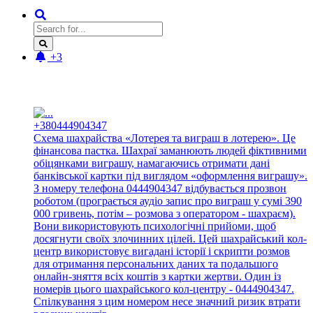
+3
Новые отзывы:
+380444904347
Схема шахрайства «Лотерея та виграш в лотерею». Це
фінансова пастка. Шахраї заманюють людей фіктивними
обіцянками виграшу, намагаючись отримати дані
банківської картки під виглядом «оформлення виграшу».
З номеру телефона 0444904347 відбувається прозвон
роботом (програється аудіо запис про виграш у сумі 390
000 гривень, потім – розмова з оператором - шахраєм).
Вони використовують психологічні прийоми, щоб
досягнути своїх злочинних цілей. Цей шахрайський кол-
центр використовує вигадані історії і скрипти розмов
для отримання персональних даних та подальшого
онлайн-зняття всіх коштів з картки жертви. Один із
номерів цього шахрайського кол-центру - 0444904347.
Спілкування з цим номером несе значний ризик втрати