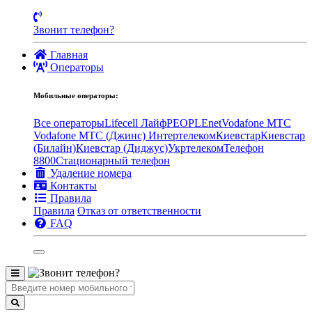
Звонит телефон?
Главная
Операторы
Мобильные операторы:
Все операторы
Lifecell Лайф
PEOPLEnet
Vodafone MTC
Vodafone МТС (Джинс)
Интертелеком
Киевстар
Киевстар
(Билайн)
Киевстар (Диджус)
Укртелеком
Телефон
8800
Стационарный телефон
Удаление номера
Контакты
Правила
Правила
Отказ от ответственности
FAQ