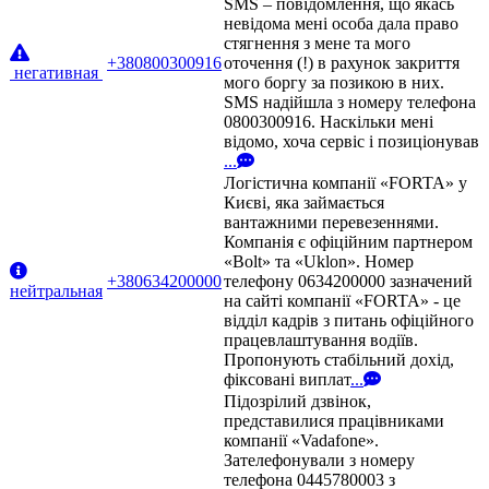
SMS – повідомлення, що якась
невідома мені особа дала право
стягнення з мене та мого
+380800300916
оточення (!) в рахунок закриття
негативная
мого боргу за позикою в них.
SMS надійшла з номеру телефона
0800300916. Наскільки мені
відомо, хоча сервіс і позиціонував
...
Логістична компанії «FORTA» у
Києві, яка займається
вантажними перевезеннями.
Компанія є офіційним партнером
«Bolt» та «Uklon». Номер
+380634200000
телефону 0634200000 зазначений
нейтральная
на сайті компанії «FORTA» - це
відділ кадрів з питань офіційного
працевлаштування водіїв.
Пропонують стабільний дохід,
фіксовані виплат
...
Підозрілий дзвінок,
представилися працівниками
компанії «Vadafone».
Зателефонували з номеру
телефона 0445780003 з