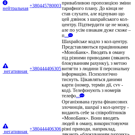
привабливою пропозицією зміни
+380445780003
нейтральная
тарифного плану. До кінця не
став слухати, але відчуваю що
цей дзвінок з шахрайського кол-
центру. Підтвердити це не можу,
але по усім ознакам дуже схоже –
п
...
Шахрайське кодло з кол-центру.
Представляються працівниками
«МоноБанк». Вводять в оману
під різними приводами (лякають
блокуванням рахунку), з метою
+380444406305
витягти з людини її персональну
негативная
інформацію. Психологічно
тиснуть. Цікавляться даними
карти (номер, термін дії, cvv -
код). Телефонують з номерів
телефо
...
Організована група фінансових
злочинців, шахраї з кол-центру -
видають себе за співробітників
«МоноБанк». Вони вводять
людей в оману, використовуючи
+380444406306
різні приводи, наприклад,
негативная
лякають «блокуванням рахунку»