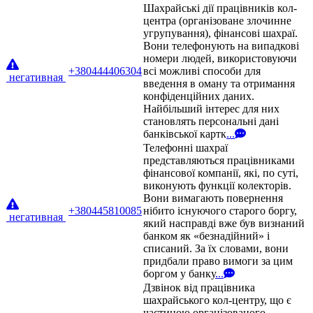
Шахрайські дії працівників кол-
центра (організоване злочинне
угрупування), фінансові шахраї.
Вони телефонують на випадкові
номери людей, використовуючи
+380444406304
всі можливі способи для
негативная
введення в оману та отримання
конфіденційних даних.
Найбільший інтерес для них
становлять персональні дані
банківської картк
...
Телефонні шахраї
представляються працівниками
фінансової компанії, які, по суті,
виконують функції колекторів.
Вони вимагають повернення
+380445810085
нібито існуючого старого боргу,
негативная
який насправді вже був визнаний
банком як «безнадійний» і
списаний. За їх словами, вони
придбали право вимоги за цим
боргом у банку
...
Дзвінок від працівника
шахрайського кол-центру, що є
частиною організованого