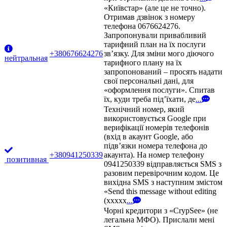
«Київстар» (але це не точно).
Отримав дзвінок з номеру
телефона 0676624276.
Запропонували привабливий
тарифний план на їх послуги
+380676624276
зв’язку. Для зміни мого діючого
нейтральная
тарифного плану на їх
запропонований – просять надати
свої персональні дані, для
«оформлення послуги». Спитав
їх, куди треба під’їхати, де
...
Технічний номер, який
використовується Google при
верифікації номерів телефонів
(вхід в акаунт Google, або
підв’язки номера телефона до
+380941250339
акаунта). На номер телефону
позитивная
0941250339 відправляється SMS з
разовим перевірочним кодом. Це
вихідна SMS з наступним змістом
«Send this message without editing
(xxxxx
...
Чорні кредитори з «CrypSee» (не
легальна МФО). Прислали мені