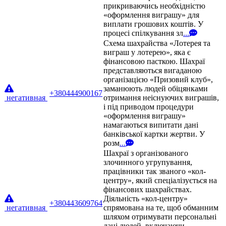
прикриваючись необхідністю
«оформлення виграшу» для
виплати грошових коштів. У
процесі спілкування зл
...
Схема шахрайства «Лотерея та
виграш у лотерею», яка є
фінансовою пасткою. Шахраї
представляються вигаданою
організацією «Призовий клуб»,
заманюють людей обіцянками
+380444900167
негативная
отримання неіснуючих виграшів,
і під приводом процедури
«оформлення виграшу»
намагаються випитати дані
банківської картки жертви. У
розм
...
Шахраї з організованого
злочинного угрупування,
працівники так званого «кол-
центру», який спеціалізується на
фінансових шахрайствах.
Діяльність «кол-центру»
+380443609764
негативная
спрямована на те, щоб обманним
шляхом отримувати персональні
дані людей, включаючи