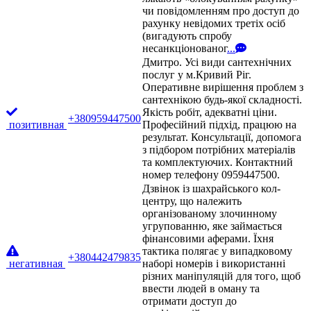
чи повідомленням про доступ до
рахунку невідомих третіх осіб
(вигадують спробу
несанкціонованог
...
Дмитро. Усі види сантехнічних
послуг у м.Кривий Ріг.
Оперативне вирішення проблем з
сантехнікою будь-якої складності.
Якість робіт, адекватні ціни.
+380959447500
позитивная
Професійний підхід, працюю на
результат. Консультації, допомога
з підбором потрібних матеріалів
та комплектуючих. Контактний
номер телефону 0959447500.
Дзвінок із шахрайського кол-
центру, що належить
організованому злочинному
угрупованню, яке займається
фінансовими аферами. Їхня
тактика полягає у випадковому
+380442479835
негативная
наборі номерів і використанні
різних маніпуляцій для того, щоб
ввести людей в оману та
отримати доступ до