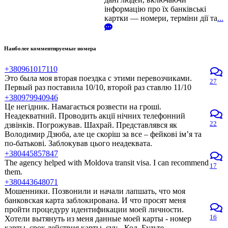
інформацію про їх банківські
картки — номери, терміни дії та
...
Наиболее комментируемые номера
+380961017110
Это была моя вторая поездка с этими перевозчиками.
27
Первый раз поставила 10/10, второй раз ставлю 11/10
+380979940946
Це негідник. Намагається розвести на гроші.
Неадекватний. Проводить акції нічних телефонний
22
дзвінків. Погрожував. Шахрай. Представлявся як
Володимир Дзюба, але це скоріш за все – фейкові ім’я та
по-батькові. Заблокував цього неадеквата.
+380445857847
The agency helped with Moldova transit visa. I can recommend
17
them.
+380443648071
Мошенники. Позвонили и начали лапшать, что моя
банковская карта заблокирована. И что просят меня
пройти процедуру идентификации моей личности.
16
Хотели вытянуть из меня данные моей карты - номер
карты, срок действия карты, cvv - Код. Будьте