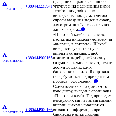
працівників цього злочинного
+380443233941
угрупування є здійснення ними
негативная
телефонних дзвінків по
випадковим номерам, з метою
спроби введення людей в оману,
для отримання їх персональних
даних, зокрем
...
«Призовий клуб» - фінансова
пастка під виглядом «лотереї» чи
«виграшу в лотерею». Шахраї
використовують неіснуючі
виплати як наживку, щоб
+380444900165
втягнути людей у небезпечну
негативная
ситуацію, намагаючись отримати
доступ до даних їхніх
банківських карток. Як правило,
це відбувається під прикриттям
процесу «оформленн
...
Схематозники з шахрайскього
кол-центру, вигадана організація
«Призовий клуб». Під приводом
неіснуючих виплат за вигаданий
виграш, шахраї намагаються
+380444900166
виманити інформацію про
негативная
банківські картки людини,