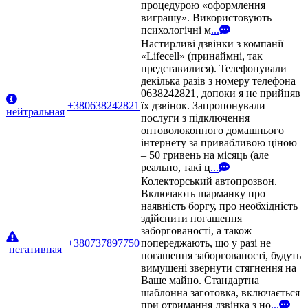
процедурою «оформлення
виграшу». Використовують
психологічні м
...
Настирливі дзвінки з компанії
«Lifecell» (принаймні, так
представилися). Телефонували
декілька разів з номеру телефона
0638242821, допоки я не прийняв
+380638242821
їх дзвінок. Запропонували
нейтральная
послуги з підключення
оптоволоконного домашнього
інтернету за привабливою ціною
– 50 гривень на місяць (але
реально, такі ц
...
Колекторський автопрозвон.
Включають шарманку про
наявність боргу, про необхідність
здійснити погашення
заборгованості, а також
+380737897750
попереджають, що у разі не
негативная
погашення заборгованості, будуть
вимушені звернути стягнення на
Ваше майно. Стандартна
шаблонна заготовка, включається
при отримання дзвінка з но
...