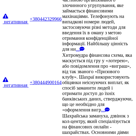
злочинного угрупування, яке
займається фінансовими
махінаціями. Телефонують на
+380442329966
негативная
випадкові номери людей,
застосовуючи різні методи для
введення їх в оману з метою
отримання конфіденційної
інформації. Найбільшу цінність
для ни
...
Хитромудра фінансова схема, яка
маскується під гру у «лотерею»,
або повідомлення про «виграш»,
від так званого «Призового
клубу». Шахраї використовують
+380444900164
обіцянки неіснуючих виплат, як
негативная
спосіб заманити людей і
отримати доступ до їхніх
банківських даних, стверджуючи,
що це необхідно для
«оформлення вигр
...
Шахрайська замануха, дзвінок з
кол-центру, який спеціалізується
на фінансових онлайн -
шахрайствах. Основними діями