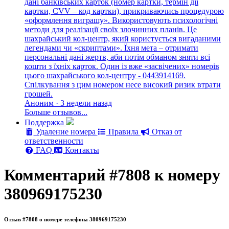
дані банківських карток (номер картки, термін дії
картки, CVV – код картки), прикриваючись процедурою
«оформлення виграшу». Використовують психологічні
методи для реалізації своїх злочинних планів. Це
шахрайський кол-центр, який користується вигаданими
легендами чи «скриптами». Їхня мета – отримати
персональні дані жертв, аби потім обманом зняти всі
кошти з їхніх карток. Один із вже «засвічених» номерів
цього шахрайського кол-центру - 0443914169.
Спілкування з цим номером несе високий ризик втрати
грошей.
Аноним · 3 недели назад
Больше отзывов...
Поддержка
Удаление номера
Правила
Отказ от
ответственности
FAQ
Контакты
Комментарий #7808 к номеру
380969175230
Отзыв #7808 о номере телефона 380969175230