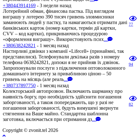
+380443914169
- 3 недели назад
Лотерейний обман, фінансова пастка. Під виглядом
виграшу у лотерею 390 тисяч гривень зловмисники
заманюють людей у пастку, та намагаються отримати дані
77
банківських карток (номер картки, термін дії картки,
CVV – код картки), прикриваючись процедурою
«оформлення виграшу». Використовують псих
...
+380638242821
- 1 месяц назад
Настирливі дзвінки з компанії «Lifecell» (принаймні, так
представилися). Телефонували декілька разів з номеру
телефона 0638242821, допоки я не прийняв їх дзвінок.
94
Запропонували послуги з підключення оптоволоконного
домашнього інтернету за привабливою ціною – 50
гривень на місяць (але реаль
...
+380737897750
- 1 месяц назад
Колекторський автопрозвон. Включають шарманку про
наявність боргу, про необхідність здійснити погашення
заборгованості, а також попереджають, що у разі не
82
погашення заборгованості, будуть вимушені звернути
стягнення на Ваше майно. Стандартна шаблонна
заготовка, включається при отримання дз
...
Copyright © zvonit.tel 2026