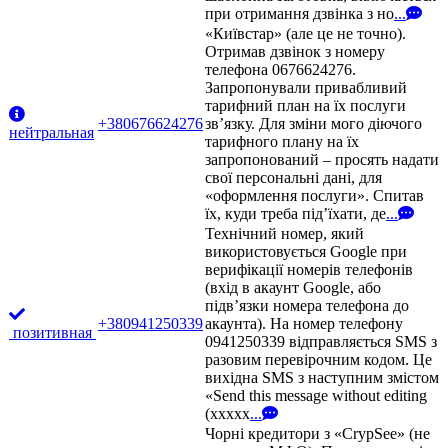
при отримання дзвінка з но
...
«Київстар» (але це не точно).
Отримав дзвінок з номеру
телефона 0676624276.
Запропонували привабливий
тарифний план на їх послуги
+380676624276
зв’язку. Для зміни мого діючого
нейтральная
тарифного плану на їх
запропонований – просять надати
свої персональні дані, для
«оформлення послуги». Спитав
їх, куди треба під’їхати, де
...
Технічний номер, який
використовується Google при
верифікації номерів телефонів
(вхід в акаунт Google, або
підв’язки номера телефона до
+380941250339
акаунта). На номер телефону
позитивная
0941250339 відправляється SMS з
разовим перевірочним кодом. Це
вихідна SMS з наступним змістом
«Send this message without editing
(xxxxx
...
Чорні кредитори з «CrypSee» (не