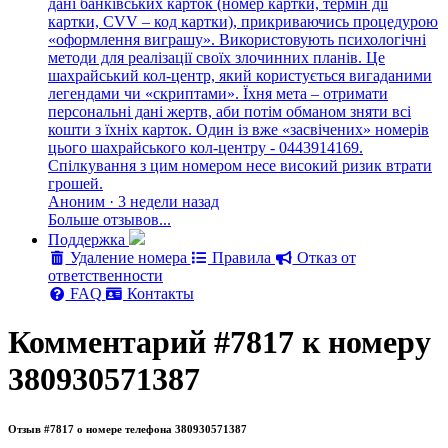
дані банківських карток (номер картки, термін дії
картки, CVV – код картки), прикриваючись процедурою
«оформлення виграшу». Використовують психологічні
методи для реалізації своїх злочинних планів. Це
шахрайський кол-центр, який користується вигаданими
легендами чи «скриптами». Їхня мета – отримати
персональні дані жертв, аби потім обманом зняти всі
кошти з їхніх карток. Один із вже «засвічених» номерів
цього шахрайського кол-центру - 0443914169.
Спілкування з цим номером несе високий ризик втрати
грошей.
Аноним · 3 недели назад
Больше отзывов...
Поддержка
Удаление номера
Правила
Отказ от
ответственности
FAQ
Контакты
Комментарий #7817 к номеру
380930571387
Отзыв #7817 о номере телефона 380930571387