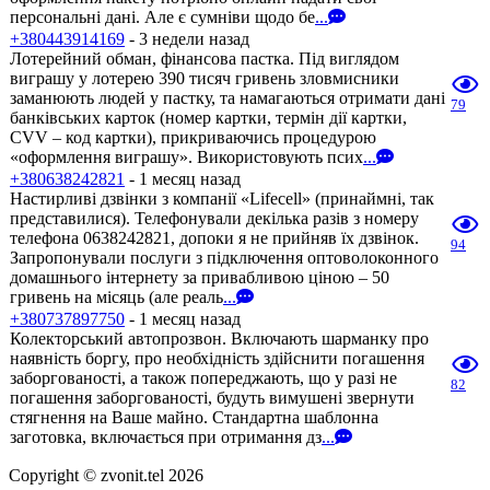
персональні дані. Але є сумніви щодо бе
...
+380443914169
- 3 недели назад
Лотерейний обман, фінансова пастка. Під виглядом
виграшу у лотерею 390 тисяч гривень зловмисники
заманюють людей у пастку, та намагаються отримати дані
79
банківських карток (номер картки, термін дії картки,
CVV – код картки), прикриваючись процедурою
«оформлення виграшу». Використовують псих
...
+380638242821
- 1 месяц назад
Настирливі дзвінки з компанії «Lifecell» (принаймні, так
представилися). Телефонували декілька разів з номеру
телефона 0638242821, допоки я не прийняв їх дзвінок.
94
Запропонували послуги з підключення оптоволоконного
домашнього інтернету за привабливою ціною – 50
гривень на місяць (але реаль
...
+380737897750
- 1 месяц назад
Колекторський автопрозвон. Включають шарманку про
наявність боргу, про необхідність здійснити погашення
заборгованості, а також попереджають, що у разі не
82
погашення заборгованості, будуть вимушені звернути
стягнення на Ваше майно. Стандартна шаблонна
заготовка, включається при отримання дз
...
Copyright © zvonit.tel 2026