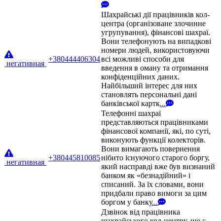
Шахрайські дії працівників кол-
центра (організоване злочинне
угрупування), фінансові шахраї.
Вони телефонують на випадкові
номери людей, використовуючи
+380444406304
всі можливі способи для
негативная
введення в оману та отримання
конфіденційних даних.
Найбільший інтерес для них
становлять персональні дані
банківської картк
...
Телефонні шахраї
представляються працівниками
фінансової компанії, які, по суті,
виконують функції колекторів.
Вони вимагають повернення
+380445810085
нібито існуючого старого боргу,
негативная
який насправді вже був визнаний
банком як «безнадійний» і
списаний. За їх словами, вони
придбали право вимоги за цим
боргом у банку
...
Дзвінок від працівника
шахрайського кол-центру, що є