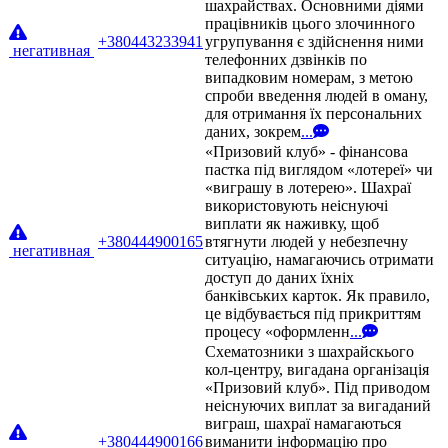
шахрайствах. Основними діями
працівників цього злочинного
+380443233941
угрупування є здійснення ними
негативная
телефонних дзвінків по
випадковим номерам, з метою
спроби введення людей в оману,
для отримання їх персональних
даних, зокрем
...
«Призовий клуб» - фінансова
пастка під виглядом «лотереї» чи
«виграшу в лотерею». Шахраї
використовують неіснуючі
виплати як наживку, щоб
+380444900165
втягнути людей у небезпечну
негативная
ситуацію, намагаючись отримати
доступ до даних їхніх
банківських карток. Як правило,
це відбувається під прикриттям
процесу «оформленн
...
Схематозники з шахрайскього
кол-центру, вигадана організація
«Призовий клуб». Під приводом
неіснуючих виплат за вигаданий
виграш, шахраї намагаються
+380444900166
виманити інформацію про