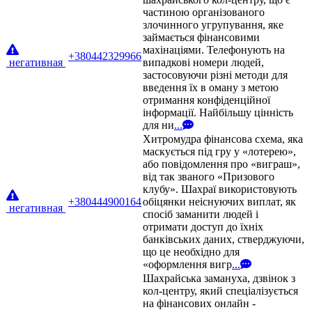
частиною організованого
злочинного угрупування, яке
займається фінансовими
махінаціями. Телефонують на
+380442329966
негативная
випадкові номери людей,
застосовуючи різні методи для
введення їх в оману з метою
отримання конфіденційної
інформації. Найбільшу цінність
для ни
...
Хитромудра фінансова схема, яка
маскується під гру у «лотерею»,
або повідомлення про «виграш»,
від так званого «Призового
клубу». Шахраї використовують
+380444900164
обіцянки неіснуючих виплат, як
негативная
спосіб заманити людей і
отримати доступ до їхніх
банківських даних, стверджуючи,
що це необхідно для
«оформлення вигр
...
Шахрайська замануха, дзвінок з
кол-центру, який спеціалізується
на фінансових онлайн -