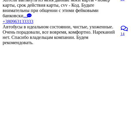
карты, срок действия карты, cvv - Код. Будьте
внимательны при общении с этими фейковыми
банковски
...
+380963133333
Автобусы в идеальном состоянии, чистые, ухоженные.
Очень порадовали, все вовремя, комфортно. Нареканий
14
нет. Спасибо владельцам компании. Будем
рекомендовать.