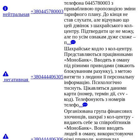
телефона 0445780003 з
привабливою пропозицією зміни
+380445780003
нейтральная
тарифного плану. До кінця не
став слухати, але відчуваю що
цей дзвінок з шахрайського кол-
центру. Підтвердити це не можу,
але по усім ознакам дуже схоже –
п
...
Шахрайське кодло з кол-центру.
Представляються працівниками
«МоноБанк». Вводять в оману
під різними приводами (лякають
блокуванням рахунку), з метою
+380444406305
витягти з людини її персональну
негативная
інформацію. Психологічно
тиснуть. Цікавляться даними
карти (номер, термін дії, cvv -
код). Телефонують з номерів
телефо
...
Організована група фінансових
злочинців, шахраї з кол-центру -
видають себе за співробітників
«МоноБанк». Вони вводять
людей в оману, використовуючи
+380444406306
різні приводи, наприклад,