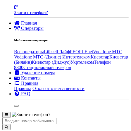
Звонит телефон?
Главная
Операторы
Мобильные операторы:
Все операторы
Lifecell Лайф
PEOPLEnet
Vodafone MTC
Vodafone МТС (Джинс)
Интертелеком
Киевстар
Киевстар
(Билайн)
Киевстар (Диджус)
Укртелеком
Телефон
8800
Стационарный телефон
Удаление номера
Контакты
Правила
Правила
Отказ от ответственности
FAQ