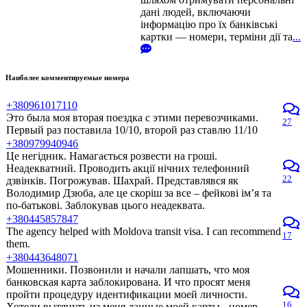
дані людей, включаючи
інформацію про їх банківські
картки — номери, терміни дії та
...
Наиболее комментируемые номера
+380961017110
Это была моя вторая поездка с этими перевозчиками.
27
Первый раз поставила 10/10, второй раз ставлю 11/10
+380979940946
Це негідник. Намагається розвести на гроші.
Неадекватний. Проводить акції нічних телефонний
22
дзвінків. Погрожував. Шахрай. Представлявся як
Володимир Дзюба, але це скоріш за все – фейкові ім’я та
по-батькові. Заблокував цього неадеквата.
+380445857847
The agency helped with Moldova transit visa. I can recommend
17
them.
+380443648071
Мошенники. Позвонили и начали лапшать, что моя
банковская карта заблокирована. И что просят меня
пройти процедуру идентификации моей личности.
16
Хотели вытянуть из меня данные моей карты - номер