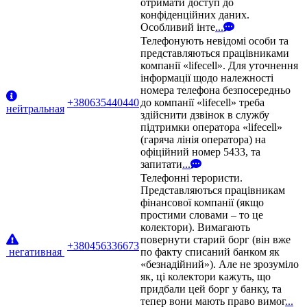
отримати доступ до
конфіденційних даних.
Особливий інте
...
Телефонують невідомі особи та
представляються працівниками
компанії «lifecell». Для уточнення
інформації щодо належності
номера телефона безпосередньо
+380635440440
до компанії «lifecell» треба
нейтральная
здійснити дзвінок в службу
підтримки оператора «lifecell»
(гаряча лінія оператора) на
офіційний номер 5433, та
запитати
...
Телефонні терористи.
Представляються працівникам
фінансової компанії (якщо
простими словами – то це
колектори). Вимагають
повернути старий борг (він вже
+380456336673
негативная
по факту списаний банком як
«безнадійний»). Але не зрозуміло
як, ці колектори кажуть, що
придбали цей борг у банку, та
тепер вони мають право вимог
...