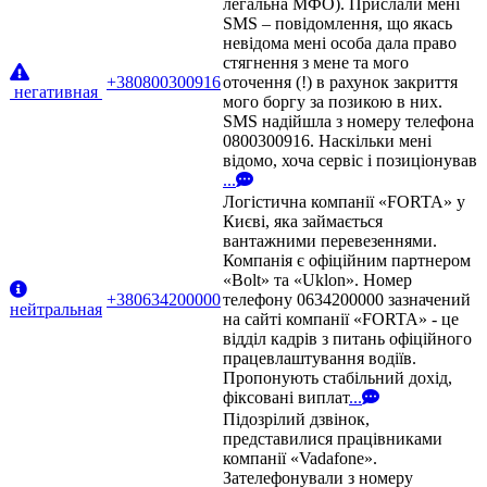
легальна МФО). Прислали мені
SMS – повідомлення, що якась
невідома мені особа дала право
стягнення з мене та мого
+380800300916
оточення (!) в рахунок закриття
негативная
мого боргу за позикою в них.
SMS надійшла з номеру телефона
0800300916. Наскільки мені
відомо, хоча сервіс і позиціонував
...
Логістична компанії «FORTA» у
Києві, яка займається
вантажними перевезеннями.
Компанія є офіційним партнером
«Bolt» та «Uklon». Номер
+380634200000
телефону 0634200000 зазначений
нейтральная
на сайті компанії «FORTA» - це
відділ кадрів з питань офіційного
працевлаштування водіїв.
Пропонують стабільний дохід,
фіксовані виплат
...
Підозрілий дзвінок,
представилися працівниками
компанії «Vadafone».
Зателефонували з номеру