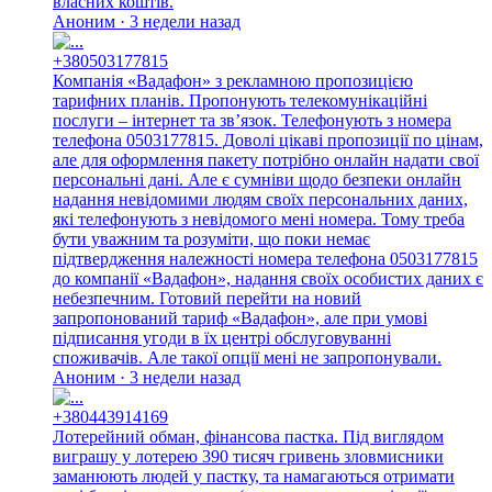
власних коштів.
Аноним · 3 недели назад
+380503177815
Компанія «Вадафон» з рекламною пропозицією
тарифних планів. Пропонують телекомунікаційні
послуги – інтернет та зв’язок. Телефонують з номера
телефона 0503177815. Доволі цікаві пропозиції по цінам,
але для оформлення пакету потрібно онлайн надати свої
персональні дані. Але є сумніви щодо безпеки онлайн
надання невідомими людям своїх персональних даних,
які телефонують з невідомого мені номера. Тому треба
бути уважним та розуміти, що поки немає
підтвердження належності номера телефона 0503177815
до компанії «Вадафон», надання своїх особистих даних є
небезпечним. Готовий перейти на новий
запропонований тариф «Вадафон», але при умові
підписання угоди в їх центрі обслуговуванні
споживачів. Але такої опції мені не запропонували.
Аноним · 3 недели назад
+380443914169
Лотерейний обман, фінансова пастка. Під виглядом
виграшу у лотерею 390 тисяч гривень зловмисники
заманюють людей у пастку, та намагаються отримати