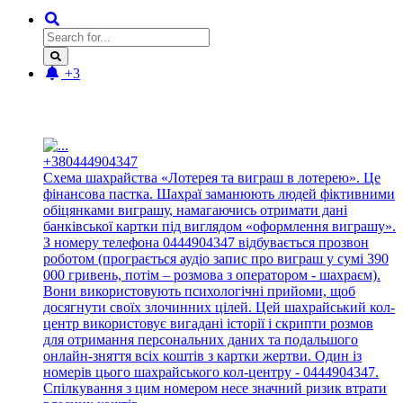
+3
Новые отзывы:
+380444904347
Схема шахрайства «Лотерея та виграш в лотерею». Це
фінансова пастка. Шахраї заманюють людей фіктивними
обіцянками виграшу, намагаючись отримати дані
банківської картки під виглядом «оформлення виграшу».
З номеру телефона 0444904347 відбувається прозвон
роботом (програється аудіо запис про виграш у сумі 390
000 гривень, потім – розмова з оператором - шахраєм).
Вони використовують психологічні прийоми, щоб
досягнути своїх злочинних цілей. Цей шахрайський кол-
центр використовує вигадані історії і скрипти розмов
для отримання персональних даних та подальшого
онлайн-зняття всіх коштів з картки жертви. Один із
номерів цього шахрайського кол-центру - 0444904347.
Спілкування з цим номером несе значний ризик втрати