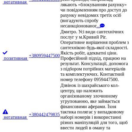
негативная
лякають «блокуванням рахунку»
чи повідомленням про доступ до
рахунку невідомих третіх осіб
(вигадують спробу
несанкціонованог
...
Дмитро. Усі види сантехнічних
послуг у м.Кривий Ріг.
Оперативне вирішення проблем з
сантехнікою будь-якої складності.
Якість робіт, адекватні ціни.
+380959447500
позитивная
Професійний підхід, працюю на
результат. Консультації, допомога
з підбором потрібних матеріалів
та комплектуючих. Контактний
номер телефону 0959447500.
Дзвінок із шахрайського кол-
центру, що належить
організованому злочинному
угрупованню, яке займається
фінансовими аферами. Їхня
тактика полягає у випадковому
+380442479835
негативная
наборі номерів і використанні
різних маніпуляцій для того, щоб
ввести людей в оману та