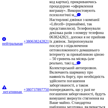
код картки), прикриваючись
процедурою «оформлення
виграшу». Використовують
психологічні м
...
Настирливі дзвінки з компанії
«Lifecell» (принаймні, так
представилися). Телефонували
декілька разів з номеру телефона
0638242821, допоки я не прийняв
+380638242821
їх дзвінок. Запропонували
нейтральная
послуги з підключення
оптоволоконного домашнього
інтернету за привабливою ціною
– 50 гривень на місяць (але
реально, такі ц
...
Колекторський автопрозвон.
Включають шарманку про
наявність боргу, про необхідність
здійснити погашення
заборгованості, а також
+380737897750
попереджають, що у разі не
негативная
погашення заборгованості, будуть
вимушені звернути стягнення на
Ваше майно. Стандартна
шаблонна заготовка, включається