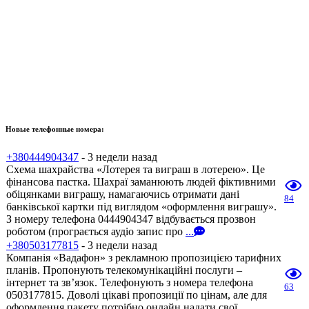
Новые телефонные номера:
+380444904347
- 3 недели назад
Схема шахрайства «Лотерея та виграш в лотерею». Це
фінансова пастка. Шахраї заманюють людей фіктивними
обіцянками виграшу, намагаючись отримати дані
84
банківської картки під виглядом «оформлення виграшу».
З номеру телефона 0444904347 відбувається прозвон
роботом (програється аудіо запис про
...
+380503177815
- 3 недели назад
Компанія «Вадафон» з рекламною пропозицією тарифних
планів. Пропонують телекомунікаційні послуги –
інтернет та зв’язок. Телефонують з номера телефона
63
0503177815. Доволі цікаві пропозиції по цінам, але для
оформлення пакету потрібно онлайн надати свої