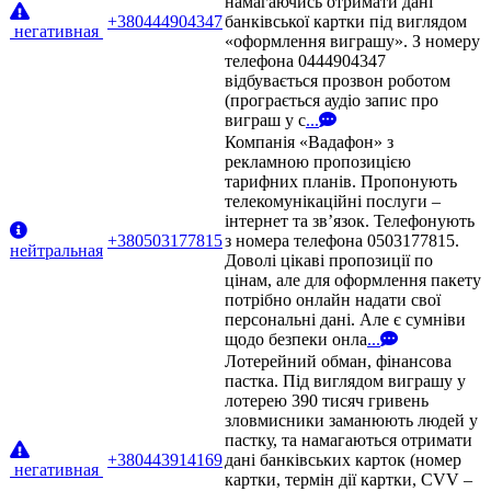
намагаючись отримати дані
+380444904347
банківської картки під виглядом
негативная
«оформлення виграшу». З номеру
телефона 0444904347
відбувається прозвон роботом
(програється аудіо запис про
виграш у с
...
Компанія «Вадафон» з
рекламною пропозицією
тарифних планів. Пропонують
телекомунікаційні послуги –
інтернет та зв’язок. Телефонують
+380503177815
з номера телефона 0503177815.
нейтральная
Доволі цікаві пропозиції по
цінам, але для оформлення пакету
потрібно онлайн надати свої
персональні дані. Але є сумніви
щодо безпеки онла
...
Лотерейний обман, фінансова
пастка. Під виглядом виграшу у
лотерею 390 тисяч гривень
зловмисники заманюють людей у
пастку, та намагаються отримати
+380443914169
дані банківських карток (номер
негативная
картки, термін дії картки, CVV –