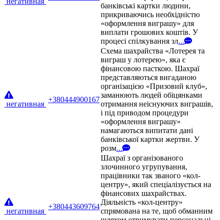
негативная
банківські картки людини,
прикриваючись необхідністю
«оформлення виграшу» для
виплати грошових коштів. У
процесі спілкування зл
...
Схема шахрайства «Лотерея та
виграш у лотерею», яка є
фінансовою пасткою. Шахраї
представляються вигаданою
організацією «Призовий клуб»,
заманюють людей обіцянками
+380444900167
негативная
отримання неіснуючих виграшів,
і під приводом процедури
«оформлення виграшу»
намагаються випитати дані
банківської картки жертви. У
розм
...
Шахраї з організованого
злочинного угрупування,
працівники так званого «кол-
центру», який спеціалізується на
фінансових шахрайствах.
Діяльність «кол-центру»
+380443609764
негативная
спрямована на те, щоб обманним
шляхом отримувати персональні