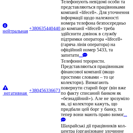
Телефонують невідомі особи та
представляються працівниками
компанії «lifecell». Для уточнення
інформації щодо належності
номера телефона безпосередньо
+380635440440
до компанії «lifecell» треба
нейтральная
здійснити дзвінок в службу
підтримки оператора «lifecell»
(гаряча лінія оператора) на
офіційний номер 5433, та
запитати
...
Телефонні терористи.
Представляються працівникам
фінансової компанії (якщо
простими словами – то це
колектори). Вимагають
повернути старий борг (він вже
+380456336673
негативная
по факту списаний банком як
«безнадійний»). Але не зрозуміло
як, ці колектори кажуть, що
придбали цей борг у банку, та
тепер вони мають право вимог
...
Шахрайські дії працівників кол-
центра (організоване злочинне