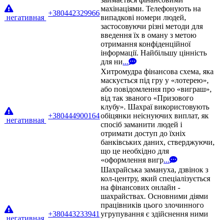
махінаціями. Телефонують на
+380442329966
негативная
випадкові номери людей,
застосовуючи різні методи для
введення їх в оману з метою
отримання конфіденційної
інформації. Найбільшу цінність
для ни
...
Хитромудра фінансова схема, яка
маскується під гру у «лотерею»,
або повідомлення про «виграш»,
від так званого «Призового
клубу». Шахраї використовують
+380444900164
обіцянки неіснуючих виплат, як
негативная
спосіб заманити людей і
отримати доступ до їхніх
банківських даних, стверджуючи,
що це необхідно для
«оформлення вигр
...
Шахрайська замануха, дзвінок з
кол-центру, який спеціалізується
на фінансових онлайн -
шахрайствах. Основними діями
працівників цього злочинного
+380443233941
угрупування є здійснення ними
негативная