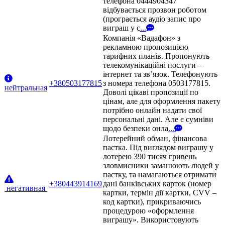
телефона 0444904347
відбувається прозвон роботом
(програється аудіо запис про
виграш у с
...
Компанія «Вадафон» з
рекламною пропозицією
тарифних планів. Пропонують
телекомунікаційні послуги –
інтернет та зв’язок. Телефонують
+380503177815
з номера телефона 0503177815.
нейтральная
Доволі цікаві пропозиції по
цінам, але для оформлення пакету
потрібно онлайн надати свої
персональні дані. Але є сумніви
щодо безпеки онла
...
Лотерейний обман, фінансова
пастка. Під виглядом виграшу у
лотерею 390 тисяч гривень
зловмисники заманюють людей у
пастку, та намагаються отримати
+380443914169
дані банківських карток (номер
негативная
картки, термін дії картки, CVV –
код картки), прикриваючись
процедурою «оформлення
виграшу». Використовують