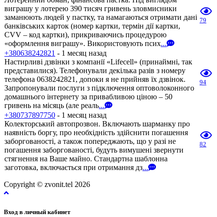
виграшу у лотерею 390 тисяч гривень зловмисники
заманюють людей у пастку, та намагаються отримати дані
79
банківських карток (номер картки, термін дії картки,
CVV – код картки), прикриваючись процедурою
«оформлення виграшу». Використовують псих
...
+380638242821
- 1 месяц назад
Настирливі дзвінки з компанії «Lifecell» (принаймні, так
представилися). Телефонували декілька разів з номеру
телефона 0638242821, допоки я не прийняв їх дзвінок.
94
Запропонували послуги з підключення оптоволоконного
домашнього інтернету за привабливою ціною – 50
гривень на місяць (але реаль
...
+380737897750
- 1 месяц назад
Колекторський автопрозвон. Включають шарманку про
наявність боргу, про необхідність здійснити погашення
заборгованості, а також попереджають, що у разі не
82
погашення заборгованості, будуть вимушені звернути
стягнення на Ваше майно. Стандартна шаблонна
заготовка, включається при отримання дз
...
Copyright © zvonit.tel 2026
Вход в личный кабинет