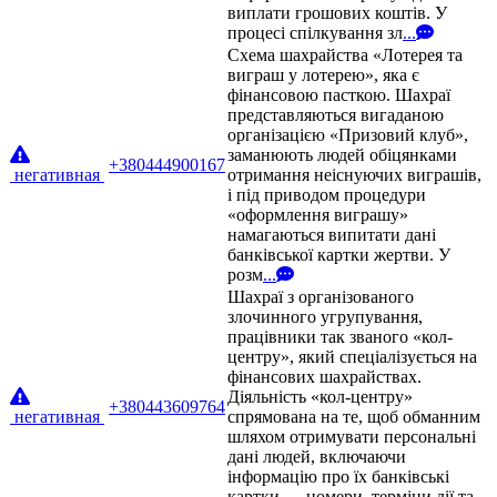
виплати грошових коштів. У
процесі спілкування зл
...
Схема шахрайства «Лотерея та
виграш у лотерею», яка є
фінансовою пасткою. Шахраї
представляються вигаданою
організацією «Призовий клуб»,
заманюють людей обіцянками
+380444900167
негативная
отримання неіснуючих виграшів,
і під приводом процедури
«оформлення виграшу»
намагаються випитати дані
банківської картки жертви. У
розм
...
Шахраї з організованого
злочинного угрупування,
працівники так званого «кол-
центру», який спеціалізується на
фінансових шахрайствах.
Діяльність «кол-центру»
+380443609764
негативная
спрямована на те, щоб обманним
шляхом отримувати персональні
дані людей, включаючи
інформацію про їх банківські
картки — номери, терміни дії та
...