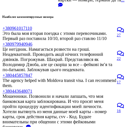
Наиболее комментируемые номера
+380961017110
Это была моя вторая поездка с этими перевозчиками.
27
Первый раз поставила 10/10, второй раз ставлю 11/10
+380979940946
Це негідник. Намагається розвести на гроші.
Неадекватний. Проводить акції нічних телефонний
22
дзвінків. Погрожував. Шахрай. Представлявся як
Володимир Дзюба, але це скоріш за все – фейкові ім’я та
по-батькові. Заблокував цього неадеквата.
+380445857847
The agency helped with Moldova transit visa. I can recommend
17
them.
+380443648071
Мошенники. Позвонили и начали лапшать, что моя
банковская карта заблокирована. И что просят меня
пройти процедуру идентификации моей личности.
16
Хотели вытянуть из меня данные моей карты - номер
карты, срок действия карты, cvv - Код. Будьте
внимательны при общении с этими фейковыми
банковски
...