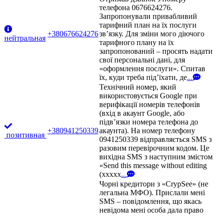
телефона 0676624276.
Запропонували привабливий
тарифний план на їх послуги
+380676624276
зв’язку. Для зміни мого діючого
нейтральная
тарифного плану на їх
запропонований – просять надати
свої персональні дані, для
«оформлення послуги». Спитав
їх, куди треба під’їхати, де
...
Технічний номер, який
використовується Google при
верифікації номерів телефонів
(вхід в акаунт Google, або
підв’язки номера телефона до
+380941250339
акаунта). На номер телефону
позитивная
0941250339 відправляється SMS з
разовим перевірочним кодом. Це
вихідна SMS з наступним змістом
«Send this message without editing
(xxxxx
...
Чорні кредитори з «CrypSee» (не
легальна МФО). Прислали мені
SMS – повідомлення, що якась
невідома мені особа дала право