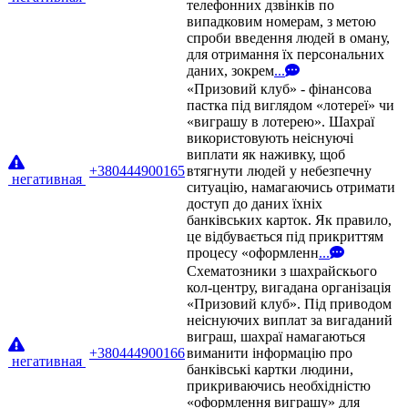
телефонних дзвінків по
випадковим номерам, з метою
спроби введення людей в оману,
для отримання їх персональних
даних, зокрем
...
«Призовий клуб» - фінансова
пастка під виглядом «лотереї» чи
«виграшу в лотерею». Шахраї
використовують неіснуючі
виплати як наживку, щоб
+380444900165
втягнути людей у небезпечну
негативная
ситуацію, намагаючись отримати
доступ до даних їхніх
банківських карток. Як правило,
це відбувається під прикриттям
процесу «оформленн
...
Схематозники з шахрайскього
кол-центру, вигадана організація
«Призовий клуб». Під приводом
неіснуючих виплат за вигаданий
виграш, шахраї намагаються
+380444900166
виманити інформацію про
негативная
банківські картки людини,
прикриваючись необхідністю
«оформлення виграшу» для