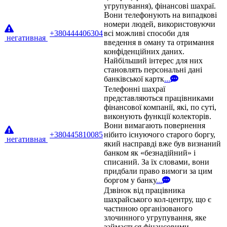
угрупування), фінансові шахраї.
Вони телефонують на випадкові
номери людей, використовуючи
+380444406304
всі можливі способи для
негативная
введення в оману та отримання
конфіденційних даних.
Найбільший інтерес для них
становлять персональні дані
банківської картк
...
Телефонні шахраї
представляються працівниками
фінансової компанії, які, по суті,
виконують функції колекторів.
Вони вимагають повернення
+380445810085
нібито існуючого старого боргу,
негативная
який насправді вже був визнаний
банком як «безнадійний» і
списаний. За їх словами, вони
придбали право вимоги за цим
боргом у банку
...
Дзвінок від працівника
шахрайського кол-центру, що є
частиною організованого
злочинного угрупування, яке
займається фінансовими