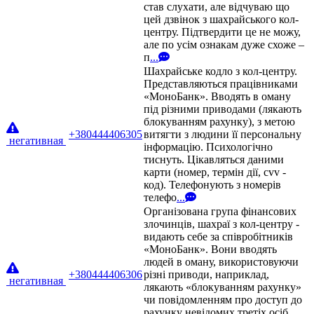
став слухати, але відчуваю що
цей дзвінок з шахрайського кол-
центру. Підтвердити це не можу,
але по усім ознакам дуже схоже –
п
...
Шахрайське кодло з кол-центру.
Представляються працівниками
«МоноБанк». Вводять в оману
під різними приводами (лякають
блокуванням рахунку), з метою
+380444406305
витягти з людини її персональну
негативная
інформацію. Психологічно
тиснуть. Цікавляться даними
карти (номер, термін дії, cvv -
код). Телефонують з номерів
телефо
...
Організована група фінансових
злочинців, шахраї з кол-центру -
видають себе за співробітників
«МоноБанк». Вони вводять
людей в оману, використовуючи
+380444406306
різні приводи, наприклад,
негативная
лякають «блокуванням рахунку»
чи повідомленням про доступ до
рахунку невідомих третіх осіб