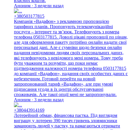
власних коштів.
Аноним · 3 недели назад
+380503177815
Компанія «Вадафон» з рекламною пропозицією
тарифних планів. Пропонують телекомунікаційні
послуги – інтернет та зв’язок. Телефонують з номера
телефона 0503177815. Доволі цікаві пропозиції по цінам,
але для оформлення пакету потрібно онлайн надати свої
персональні дані. Але є сумніви щодо безпеки онлайн
надання невідомими людям своїх персональних даних,
які телефонують з невідомого мені номера. Тому треба
бути уважним та розуміти, що поки немає
підтвердження належності номера телефона 0503177815
до компанії «Вадафон», надання своїх особистих даних є
небезпечним. Готовий перейти на новий
запропонований тариф «Вадафон», але при умові
підписання угоди в їх центрі обслуговуванні
споживачів. Але такої опції мені не запропонували.
Аноним · 3 недели назад
+380443914169
Лотерейний обман, фінансова пастка. Під виглядом
виграшу у лотерею 390 тисяч гривень зловмисники
заманюють людей у пастку, та намагаються отримати