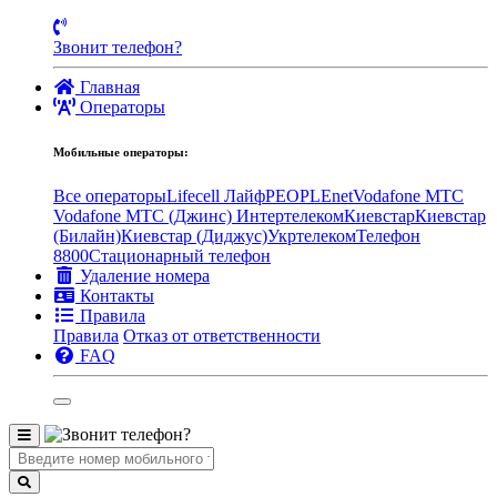
Звонит телефон?
Главная
Операторы
Мобильные операторы:
Все операторы
Lifecell Лайф
PEOPLEnet
Vodafone MTC
Vodafone МТС (Джинс)
Интертелеком
Киевстар
Киевстар
(Билайн)
Киевстар (Диджус)
Укртелеком
Телефон
8800
Стационарный телефон
Удаление номера
Контакты
Правила
Правила
Отказ от ответственности
FAQ