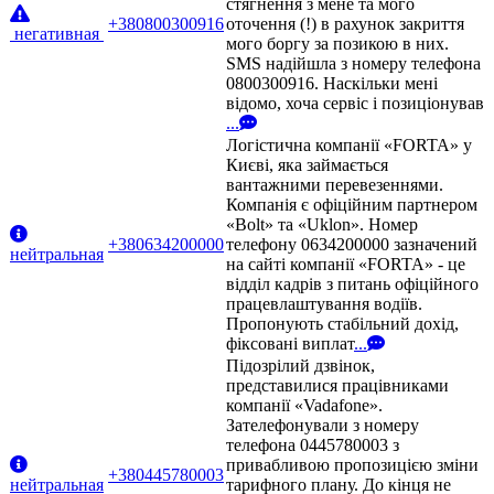
стягнення з мене та мого
+380800300916
оточення (!) в рахунок закриття
негативная
мого боргу за позикою в них.
SMS надійшла з номеру телефона
0800300916. Наскільки мені
відомо, хоча сервіс і позиціонував
...
Логістична компанії «FORTA» у
Києві, яка займається
вантажними перевезеннями.
Компанія є офіційним партнером
«Bolt» та «Uklon». Номер
+380634200000
телефону 0634200000 зазначений
нейтральная
на сайті компанії «FORTA» - це
відділ кадрів з питань офіційного
працевлаштування водіїв.
Пропонують стабільний дохід,
фіксовані виплат
...
Підозрілий дзвінок,
представилися працівниками
компанії «Vadafone».
Зателефонували з номеру
телефона 0445780003 з
привабливою пропозицією зміни
+380445780003
нейтральная
тарифного плану. До кінця не