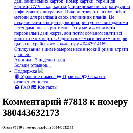
дані банківських карток (номер картки, термін дії
картки, CVV – код картки), прикриваючись процедурою
«оформлення виграшу». Використовують психологічні
методи для реалізації своїх злочинних планів. Це
шахрайський кол-центр, який користується вигаданими
легендами чи «скриптами». Їхня мета – отримати
персональні дані жертв, аби потім обманом зняти всі
кошти з їхніх карток. Один із вже «засвічених» номерів
цього шахрайського кол-центру - 0443914169.
Спілкування з цим номером несе високий ризик втрати
грошей.
Аноним · 3 недели назад
Больше отзывов...
Поддержка
Удаление номера
Правила
Отказ от
ответственности
FAQ
Контакты
Комментарий #7818 к номеру
380443632173
Отзыв #7818 о номере телефона 380443632173