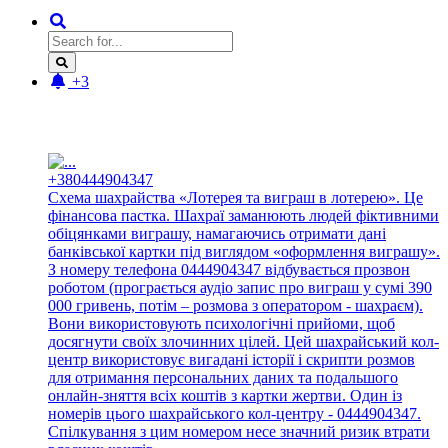
+3
Новые отзывы:
+380444904347
Схема шахрайства «Лотерея та виграш в лотерею». Це
фінансова пастка. Шахраї заманюють людей фіктивними
обіцянками виграшу, намагаючись отримати дані
банківської картки під виглядом «оформлення виграшу».
З номеру телефона 0444904347 відбувається прозвон
роботом (програється аудіо запис про виграш у сумі 390
000 гривень, потім – розмова з оператором - шахраєм).
Вони використовують психологічні прийоми, щоб
досягнути своїх злочинних цілей. Цей шахрайський кол-
центр використовує вигадані історії і скрипти розмов
для отримання персональних даних та подальшого
онлайн-зняття всіх коштів з картки жертви. Один із
номерів цього шахрайського кол-центру - 0444904347.
Спілкування з цим номером несе значний ризик втрати