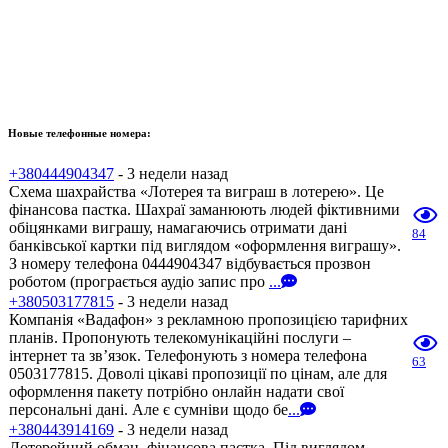
Новые телефонные номера:
+380444904347
- 3 недели назад
Схема шахрайства «Лотерея та виграш в лотерею». Це
фінансова пастка. Шахраї заманюють людей фіктивними
обіцянками виграшу, намагаючись отримати дані
84
банківської картки під виглядом «оформлення виграшу».
З номеру телефона 0444904347 відбувається прозвон
роботом (програється аудіо запис про
...
+380503177815
- 3 недели назад
Компанія «Вадафон» з рекламною пропозицією тарифних
планів. Пропонують телекомунікаційні послуги –
інтернет та зв’язок. Телефонують з номера телефона
63
0503177815. Доволі цікаві пропозиції по цінам, але для
оформлення пакету потрібно онлайн надати свої
персональні дані. Але є сумніви щодо бе
...
+380443914169
- 3 недели назад
Лотерейний обман, фінансова пастка. Під виглядом