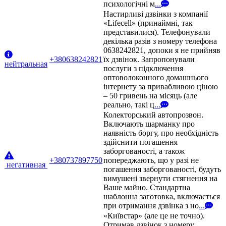
психологічні м
...
Настирливі дзвінки з компанії
«Lifecell» (принаймні, так
представилися). Телефонували
декілька разів з номеру телефона
0638242821, допоки я не прийняв
+380638242821
їх дзвінок. Запропонували
нейтральная
послуги з підключення
оптоволоконного домашнього
інтернету за привабливою ціною
– 50 гривень на місяць (але
реально, такі ц
...
Колекторський автопрозвон.
Включають шарманку про
наявність боргу, про необхідність
здійснити погашення
заборгованості, а також
+380737897750
попереджають, що у разі не
негативная
погашення заборгованості, будуть
вимушені звернути стягнення на
Ваше майно. Стандартна
шаблонна заготовка, включається
при отримання дзвінка з но
...
«Київстар» (але це не точно).
Отримав дзвінок з номеру