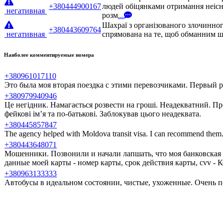
+380444900167
людей обіцянками отримання неісн
негативная
розм
...
Шахраї з організованого злочинног
+380443609764
негативная
спрямована на те, щоб обманним шл
Наиболее комментируемые номера
+380961017110
Это была моя вторая поездка с этими перевозчиками. Первый ра
+380979940946
Це негідник. Намагається розвести на гроші. Неадекватний. Пр
фейкові ім’я та по-батькові. Заблокував цього неадеквата.
+380445857847
The agency helped with Moldova transit visa. I can recommend them
+380443648071
Мошенники. Позвонили и начали лапшать, что моя банковская 
данные моей карты - номер карты, срок действия карты, cvv -
+380963133333
Автобусы в идеальном состоянии, чистые, ухоженные. Очень п