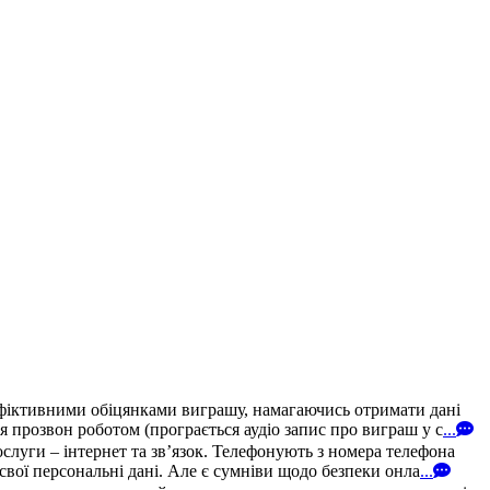
 фіктивними обіцянками виграшу, намагаючись отримати дані
 прозвон роботом (програється аудіо запис про виграш у с
...
уги – інтернет та зв’язок. Телефонують з номера телефона
свої персональні дані. Але є сумніви щодо безпеки онла
...