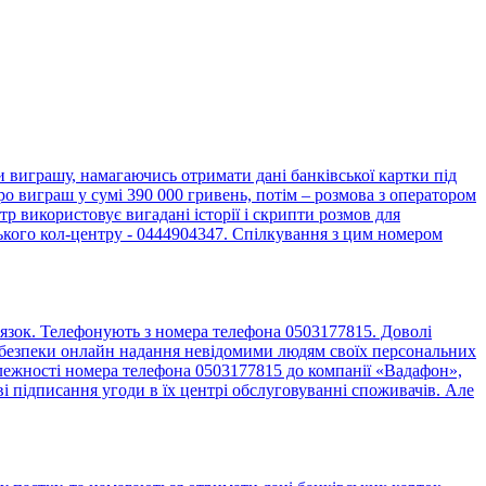
виграшу, намагаючись отримати дані банківської картки під
о виграш у сумі 390 000 гривень, потім – розмова з оператором
 використовує вигадані історії і скрипти розмов для
ького кол-центру - 0444904347. Спілкування з цим номером
язок. Телефонують з номера телефона 0503177815. Доволі
до безпеки онлайн надання невідомими людям своїх персональних
алежності номера телефона 0503177815 до компанії «Вадафон»,
 підписання угоди в їх центрі обслуговуванні споживачів. Але