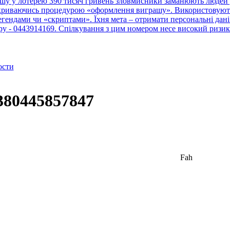
шу у лотерею 390 тисяч гривень зловмисники заманюють людей у
рикриваючись процедурою «оформлення виграшу». Використовують 
ендами чи «скриптами». Їхня мета – отримати персональні дані 
тру - 0443914169. Спілкування з цим номером несе високий ризик
ости
380445857847
Fah