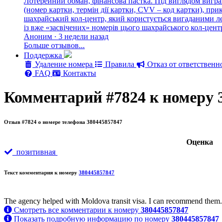
Лотерейний обман, фінансова пастка. Під виглядом вигра
(номер картки, термін дії картки, CVV – код картки), п
шахрайський кол-центр, який користується вигаданими лег
із вже «засвічених» номерів цього шахрайського кол-цен
Аноним · 3 недели назад
Больше отзывов...
Поддержка
Удаление номера
Правила
Отказ от ответственн
FAQ
Контакты
Комментарий #7824 к номеру 
Отзыв #7824 о номере телефона 380445857847
Oценка
позитивная
Текст комментария к номеру
380445857847
The agency helped with Moldova transit visa. I can recommend them.
Смотреть все комментарии к номеру
380445857847
Показать подробную информацию по номеру
380445857847