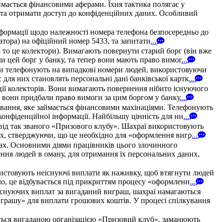
мається фінансовими аферами. Їхня тактика полягає у
у та отримати доступ до конфіденційних даних. Особливий
нформації щодо належності номера телефона безпосередньо до
ератора) на офіційний номер 5433, та запитати
...
 то це колектори). Вимагають повернути старий борг (він вже
и цей борг у банку, та тепер вони мають право вимог
...
они телефонують на випадкові номери людей, використовуючи
для них становлять персональні дані банківської картк
...
ції колекторів. Вони вимагають повернення нібито існуючого
и, вони придбали право вимоги за цим боргом у банку
...
ування, яке займається фінансовими махінаціями. Телефонують
конфіденційної інформації. Найбільшу цінність для ни
...
 від так званого «Призового клубу». Шахраї використовують
них, стверджуючи, що це необхідно для «оформлення вигр
...
твах. Основними діями працівників цього злочинного
ння людей в оману, для отримання їх персональних даних,
ристовують неіснуючі виплати як наживку, щоб втягнути людей
ло, це відбувається під прикриттям процесу «оформленн
...
існуючих виплат за вигаданий виграш, шахраї намагаються
грашу» для виплати грошових коштів. У процесі спілкування
ться вигаданою організацією «Призовий клуб», заманюють