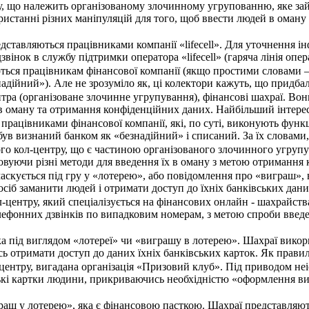
у, що належить організованому злочинному угрупованню, яке зай
ристанні різних маніпуляцій для того, щоб ввести людей в оман
дставляються працівниками компанії «lifecell». Для уточнення і
 дзвінок в службу підтримки оператора «lifecell» (гаряча лінія оп
ься працівникам фінансової компанії (якщо простими словами –
адійний»). Але не зрозуміло як, ці колектори кажуть, що придбал
нтра (організоване злочинне угрупування), фінансові шахраї. В
в оману та отримання конфіденційних даних. Найбільший інтерес 
працівниками фінансової компанії, які, по суті, виконують функ
 був визнаний банком як «безнадійний» і списаний. За їх словам
ого кол-центру, що є частиною організованого злочинного угруп
овуючи різні методи для введення їх в оману з метою отримання 
аскується під гру у «лотерею», або повідомлення про «виграш»,
осіб заманити людей і отримати доступ до їхніх банківських да
л-центру, який спеціалізується на фінансових онлайн - шахрайс
лефонних дзвінків по випадковим номерам, з метою спроби введе
ка під виглядом «лотереї» чи «виграшу в лотерею». Шахраї вико
ь отримати доступ до даних їхніх банківських карток. Як прави
центру, вигадана організація «Призовий клуб». Під приводом не
кі картки людини, прикриваючись необхідністю «оформлення ви
раш у лотерею», яка є фінансовою пасткою. Шахраї представляю