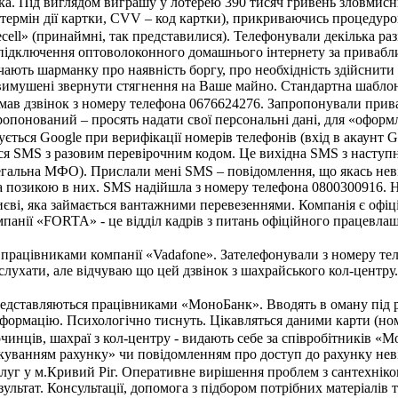
ка. Під виглядом виграшу у лотерею 390 тисяч гривень зловмисн
, термін дії картки, CVV – код картки), прикриваючись процеду
ecell» (принаймні, так представилися). Телефонували декілька ра
підключення оптоволоконного домашнього інтернету за приваблив
ють шарманку про наявність боргу, про необхідність здійснити 
вимушені звернути стягнення на Ваше майно. Стандартна шаблон
имав дзвінок з номеру телефона 0676624276. Запропонували прив
опонований – просять надати свої персональні дані, для «оформле
ться Google при верифікації номерів телефонів (вхід в акаунт G
я SMS з разовим перевірочним кодом. Це вихідна SMS з наступним
егальна МФО). Прислали мені SMS – повідомлення, що якась неві
за позикою в них. SMS надійшла з номеру телефона 0800300916. Н
єві, яка займається вантажними перевезеннями. Компанія є офіц
мпанії «FORTA» - це відділ кадрів з питань офіційного працевла
я працівниками компанії «Vadafone». Зателефонували з номеру т
слухати, але відчуваю що цей дзвінок з шахрайського кол-центру.
редставляються працівниками «МоноБанк». Вводять в оману під 
формацію. Психологічно тиснуть. Цікавляться даними карти (номер
чинців, шахраї з кол-центру - видають себе за співробітників «
куванням рахунку» чи повідомленням про доступ до рахунку неві
уг у м.Кривий Ріг. Оперативне вирішення проблем з сантехнікою б
ультат. Консультації, допомога з підбором потрібних матеріалі