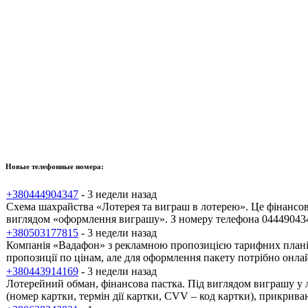
Новые телефонные номера:
+380444904347
- 3 недели назад
Схема шахрайства «Лотерея та виграш в лотерею». Це фінансов
виглядом «оформлення виграшу». З номеру телефона 0444904347
+380503177815
- 3 недели назад
Компанія «Вадафон» з рекламною пропозицією тарифних планів.
пропозиції по цінам, але для оформлення пакету потрібно онлай
+380443914169
- 3 недели назад
Лотерейний обман, фінансова пастка. Під виглядом виграшу у 
(номер картки, термін дії картки, CVV – код картки), прикр