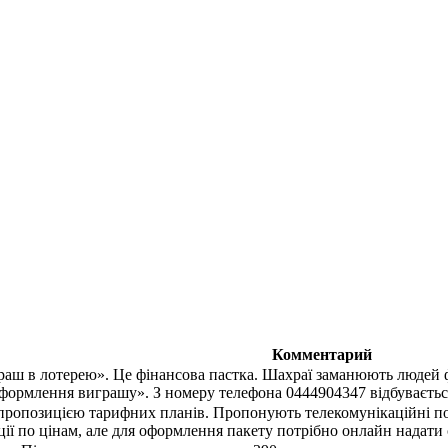
Комментарий
раш в лотерею». Це фінансова пастка. Шахраї заманюють людей
оформлення виграшу». З номеру телефона 0444904347 відбувається
ропозицією тарифних планів. Пропонують телекомунікаційні посл
ції по цінам, але для оформлення пакету потрібно онлайн надати 