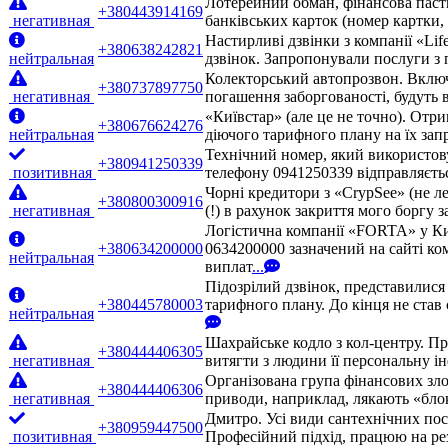
Лотерейний обман, фінансова паст
+380443914169
негативная
банківських карток (номер картки
Настирливі дзвінки з компанії «Lif
+380638242821
нейтральная
дзвінок. Запропонували послуги з 
Колекторський автопрозвон. Включа
+380737897750
негативная
погашення заборгованості, будуть 
«Київстар» (але це не точно). Отр
+380676624276
нейтральная
діючого тарифного плану на їх запр
Технічний номер, який використовує
+380941250339
позитивная
телефону 0941250339 відправляєтьс
Чорні кредитори з «CrypSee» (не л
+380800300916
негативная
(!) в рахунок закриття мого боргу 
Логістична компанії «FORTA» у Ки
+380634200000
0634200000 зазначений на сайті ко
нейтральная
виплат
...
Підозрілий дзвінок, представилис
+380445780003
тарифного плану. До кінця не став 
нейтральная
Шахрайське кодло з кол-центру. П
+380444406305
негативная
витягти з людини її персональну ін
Організована група фінансових зло
+380444406306
негативная
приводи, наприклад, лякають «бло
Дмитро. Усі види сантехнічних посл
+380959447500
позитивная
Професійний підхід, працюю на рез