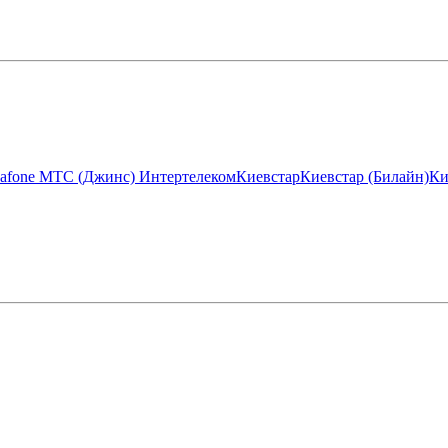
afone МТС (Джинс)
Интертелеком
Киевстар
Киевстар (Билайн)
Ки