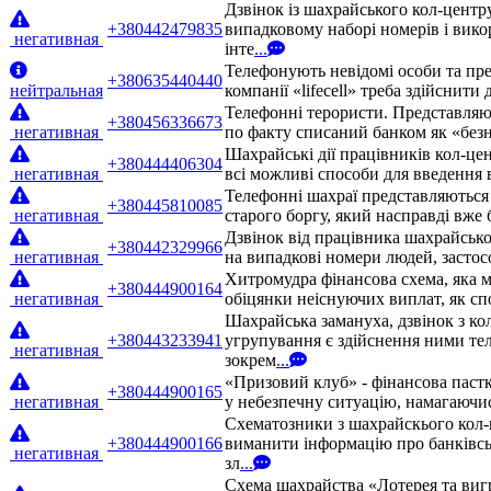
Дзвінок із шахрайського кол-центр
+380442479835
випадковому наборі номерів і вико
негативная
інте
...
Телефонують невідомі особи та пре
+380635440440
нейтральная
компанії «lifecell» треба здійснити
Телефонні терористи. Представляют
+380456336673
негативная
по факту списаний банком як «безн
Шахрайські дії працівників кол-це
+380444406304
негативная
всі можливі способи для введення 
Телефонні шахраї представляються 
+380445810085
негативная
старого боргу, який насправді вже
Дзвінок від працівника шахрайськ
+380442329966
негативная
на випадкові номери людей, застос
Хитромудра фінансова схема, яка м
+380444900164
негативная
обіцянки неіснуючих виплат, як сп
Шахрайська замануха, дзвінок з ко
+380443233941
угрупування є здійснення ними те
негативная
зокрем
...
«Призовий клуб» - фінансова паст
+380444900165
негативная
у небезпечну ситуацію, намагаючис
Схематозники з шахрайскього кол-
+380444900166
виманити інформацію про банківсь
негативная
зл
...
Схема шахрайства «Лотерея та виг