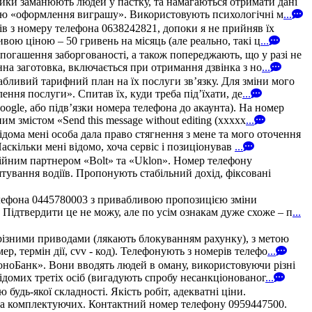
ики заманюють людей у пастку, та намагаються отримати дані
рою «оформлення виграшу». Використовують психологічні м
...
зів з номеру телефона 0638242821, допоки я не прийняв їх
ою ціною – 50 гривень на місяць (але реально, такі ц
...
погашення заборгованості, а також попереджають, що у разі не
на заготовка, включається при отримання дзвінка з но
...
абливий тарифний план на їх послуги зв’язку. Для зміни мого
ння послуги». Спитав їх, куди треба під’їхати, де
...
oogle, або підв’язки номера телефона до акаунта). На номер
 змістом «Send this message without editing (xxxxx
...
дома мені особа дала право стягнення з мене та мого оточення
аскільки мені відомо, хоча сервіс і позиціонував
...
ійним партнером «Bolt» та «Uklon». Номер телефону
штування водіїв. Пропонують стабільний дохід, фіксовані
елефона 0445780003 з привабливою пропозицією зміни
 Підтвердити це не можу, але по усім ознакам дуже схоже – п
...
різними приводами (лякають блокуванням рахунку), з метою
, термін дії, cvv - код). Телефонують з номерів телефо
...
МоноБанк». Вони вводять людей в оману, використовуючи різні
домих третіх осіб (вигадують спробу несанкціонованог
...
удь-якої складності. Якість робіт, адекватні ціни.
в та комплектуючих. Контактний номер телефону 0959447500.