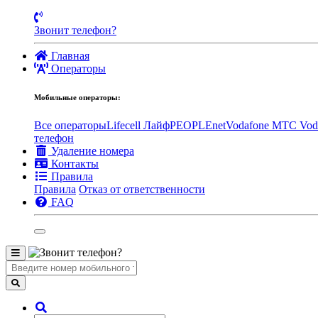
Звонит телефон?
Главная
Операторы
Мобильные операторы:
Все операторы
Lifecell Лайф
PEOPLEnet
Vodafone MTC
Vod
телефон
Удаление номера
Контакты
Правила
Правила
Отказ от ответственности
FAQ