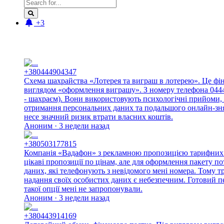
+3
Новые отзывы:
+380444904347
Схема шахрайства «Лотерея та виграш в лотерею». Це фі
виглядом «оформлення виграшу». З номеру телефона 044490
- шахраєм). Вони використовують психологічні прийоми, 
отримання персональних даних та подальшого онлайн-знят
несе значний ризик втрати власних коштів.
Аноним · 3 недели назад
+380503177815
Компанія «Вадафон» з рекламною пропозицією тарифних п
цікаві пропозиції по цінам, але для оформлення пакету п
даних, які телефонують з невідомого мені номера. Тому 
надання своїх особистих даних є небезпечним. Готовий п
такої опції мені не запропонували.
Аноним · 3 недели назад
+380443914169