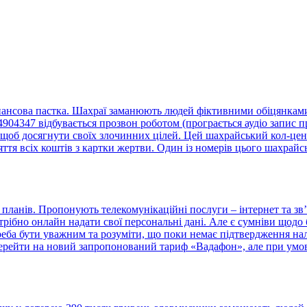
нансова пастка. Шахраї заманюють людей фіктивними обіцянками 
4347 відбувається прозвон роботом (програється аудіо запис пр
щоб досягнути своїх злочинних цілей. Цей шахрайський кол-центр
тя всіх коштів з картки жертви. Один із номерів цього шахрайс
ланів. Пропонують телекомунікаційні послуги – інтернет та зв’
отрібно онлайн надати свої персональні дані. Але є сумніви що
треба бути уважним та розуміти, що поки немає підтвердження н
ерейти на новий запропонований тариф «Вадафон», але при умові