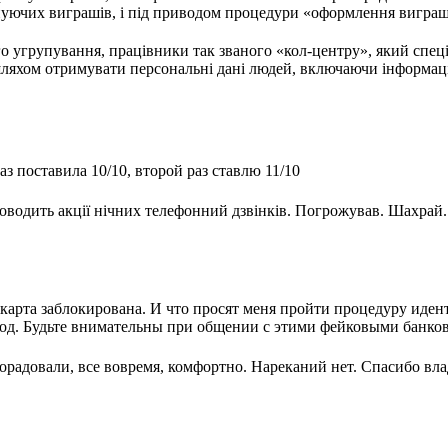
уючих виграшів, і під приводом процедури «оформлення виграшу
о угрупування, працівники так званого «кол-центру», який спеці
яхом отримувати персональні дані людей, включаючи інформацію 
з поставила 10/10, второй раз ставлю 11/10
оводить акції нічних телефонний дзвінків. Погрожував. Шахрай.
.
карта заблокирована. И что просят меня пройти процедуру иде
 Код. Будьте внимательны при общении с этими фейковыми банко
орадовали, все вовремя, комфортно. Нареканий нет. Спасибо вл