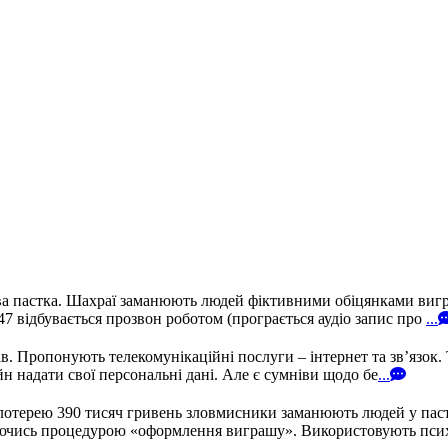
а пастка. Шахраї заманюють людей фіктивними обіцянками вигра
 відбувається прозвон роботом (програється аудіо запис про
...
 Пропонують телекомунікаційні послуги – інтернет та зв’язок. 
н надати свої персональні дані. Але є сумніви щодо бе
...
лотерею 390 тисяч гривень зловмисники заманюють людей у пастк
иваючись процедурою «оформлення виграшу». Використовують пси