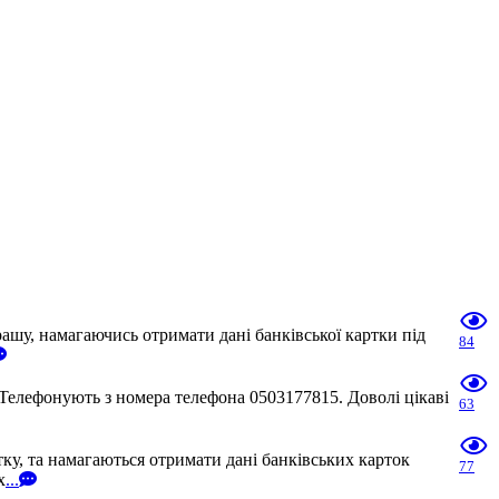
шу, намагаючись отримати дані банківської картки під
84
Телефонують з номера телефона 0503177815. Доволі цікаві
63
у, та намагаються отримати дані банківських карток
77
х
...