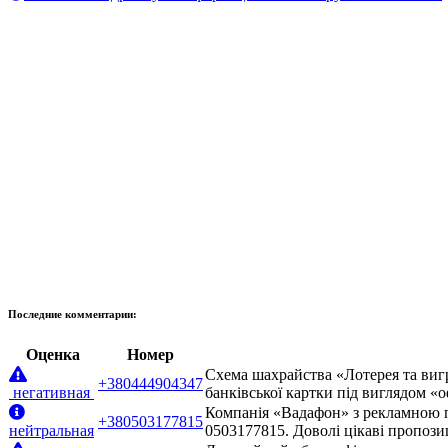
Последние комментарии:
Оценка
Номер
Схема шахрайства «Лотерея та виг
+380444904347
негативная
банківської картки під виглядом «
Компанія «Вадафон» з рекламною п
+380503177815
нейтральная
0503177815. Доволі цікаві пропози