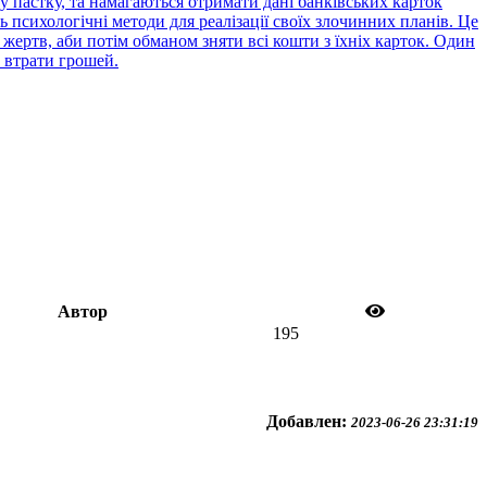
 пастку, та намагаються отримати дані банківських карток
психологічні методи для реалізації своїх злочинних планів. Це
жертв, аби потім обманом зняти всі кошти з їхніх карток. Один
 втрати грошей.
Автор
195
Добавлен:
2023-06-26 23:31:19