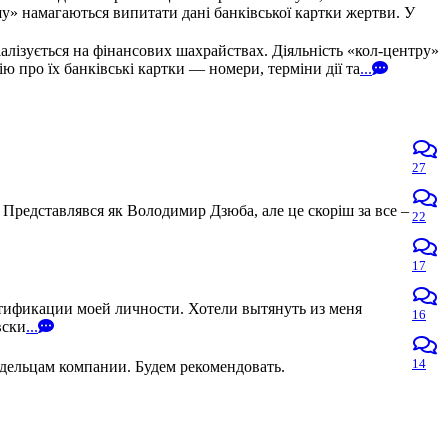
» намагаються випитати дані банківської картки жертви. У
алізується на фінансових шахрайствах. Діяльність «кол-центру»
про їх банківські картки — номери, терміни дії та
...
27
 Представлявся як Володимир Дзюба, але це скоріш за все –
22
17
нтификации моей личности. Хотели вытянуть из меня
16
вски
...
14
адельцам компании. Будем рекомендовать.