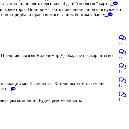
для них становлять персональні дані банківської картк
...
ції колекторів. Вони вимагають повернення нібито існуючого
и, вони придбали право вимоги за цим боргом у банку
...
27
 Представлявся як Володимир Дзюба, але це скоріш за все –
22
17
нтификации моей личности. Хотели вытянуть из меня
16
вски
...
14
адельцам компании. Будем рекомендовать.