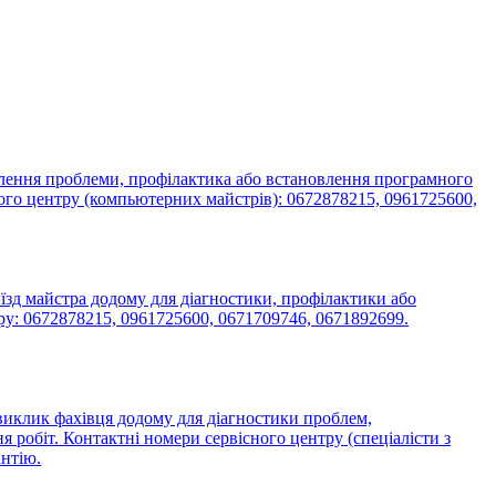
влення проблеми, профілактика або встановлення програмного
ного центру (компьютерних майстрів): 0672878215, 0961725600,
їзд майстра додому для діагностики, профілактики або
тру: 0672878215, 0961725600, 0671709746, 0671892699.
 виклик фахівця додому для діагностики проблем,
я робіт. Контактні номери сервісного центру (спеціалісти з
антію.