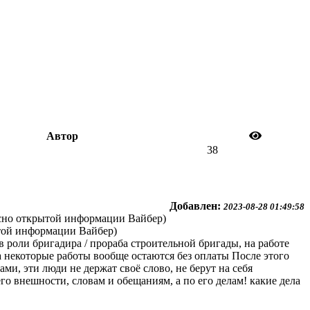
Автор
38
Добавлен:
2023-08-28 01:49:58
асно открытой информации Вайбер)
ытой информации Вайбер)
в роли бригадира / прораба строительной бригады, на работе
 а некоторые работы вообще остаются без оплаты После этого
ми, эти люди не держат своё слово, не берут на себя
о внешности, словам и обещаниям, а по его делам! какие дела