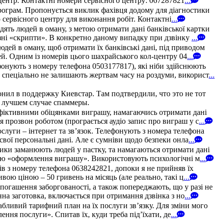
 центр. Контактні номери сервісного центру: 067287821
...
програм. Пропонується виклик фахівця додому для діагностики
 сервісного центру для виконання робіт. Контактні
...
ять людей в оману, з метою отримати дані банківської картки
ні «скрипти». В конкретно даному випадку при дзвінку
...
дей в оману, щоб отримати їх банківські дані, під приводом
й. Одним із номерів цього шахрайського кол-центру 04
...
онують з номеру телефона 0503177817), які ніби здійснюють
 спеціально не залишають жертвам часу на роздуми, використ
...
онил в поддержку Киевстар. Там подтвердили, что это не тот
в лучшем случае спаммеры.
 фіктивними обіцянками виграшу, намагаючись отримати дані
 прозвон роботом (програється аудіо запис про виграш у с
...
уги – інтернет та зв’язок. Телефонують з номера телефона
свої персональні дані. Але є сумніви щодо безпеки онла
...
ики заманюють людей у пастку, та намагаються отримати дані
рою «оформлення виграшу». Використовують психологічні м
...
зів з номеру телефона 0638242821, допоки я не прийняв їх
ою ціною – 50 гривень на місяць (але реально, такі ц
...
погашення заборгованості, а також попереджають, що у разі не
на заготовка, включається при отримання дзвінка з но
...
абливий тарифний план на їх послуги зв’язку. Для зміни мого
ння послуги». Спитав їх, куди треба під’їхати, де
...