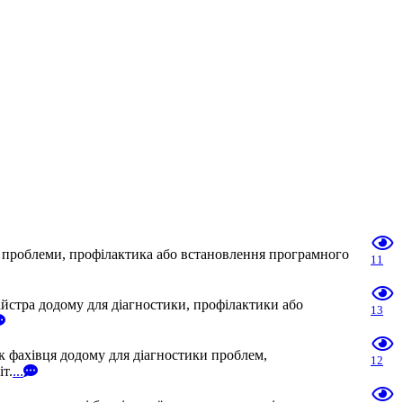
я проблеми, профілактика або встановлення програмного
11
айстра додому для діагностики, профілактики або
13
к фахівця додому для діагностики проблем,
12
т.
...