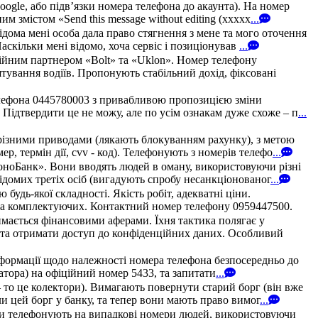
oogle, або підв’язки номера телефона до акаунта). На номер
 змістом «Send this message without editing (xxxxx
...
дома мені особа дала право стягнення з мене та мого оточення
аскільки мені відомо, хоча сервіс і позиціонував
...
ійним партнером «Bolt» та «Uklon». Номер телефону
штування водіїв. Пропонують стабільний дохід, фіксовані
елефона 0445780003 з привабливою пропозицією зміни
 Підтвердити це не можу, але по усім ознакам дуже схоже – п
...
різними приводами (лякають блокуванням рахунку), з метою
, термін дії, cvv - код). Телефонують з номерів телефо
...
МоноБанк». Вони вводять людей в оману, використовуючи різні
домих третіх осіб (вигадують спробу несанкціонованог
...
удь-якої складності. Якість робіт, адекватні ціни.
в та комплектуючих. Контактний номер телефону 0959447500.
мається фінансовими аферами. Їхня тактика полягає у
у та отримати доступ до конфіденційних даних. Особливий
нформації щодо належності номера телефона безпосередньо до
ератора) на офіційний номер 5433, та запитати
...
 то це колектори). Вимагають повернути старий борг (він вже
и цей борг у банку, та тепер вони мають право вимог
...
они телефонують на випадкові номери людей, використовуючи