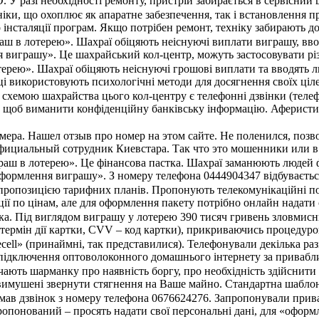
 У разі необхідності ремонту, пристрій забирається в сервісний
ніки, що охоплює як апаратне забезпечення, так і встановлення 
 інсталяції програм. Якщо потрібен ремонт, техніку забирають до
аш в лотерею». Шахраї обіцяють неіснуючі виплати виграшу, ввод
виграшу». Це шахрайський кол-центр, можуть застосовувати різ
ерею». Шахраї обіцяють неіснуючі грошові виплати та вводять лю
 використовують психологічні методи для досягнення своїх ціле
хемою шахрайства цього кол-центру є телефонні дзвінки (телеф
, щоб виманити конфіденційну банківську інформацію. Аферисти
мера. Нашел отзыв про номер на этом сайте. Не поленился, позв
официальный сотрудник Киевстара. Так что это мошенники или 
раш в лотерею». Це фінансова пастка. Шахраї заманюють людей
оформлення виграшу». З номеру телефона 0444904347 відбувається
ропозицією тарифних планів. Пропонують телекомунікаційні посл
ції по цінам, але для оформлення пакету потрібно онлайн надати 
ка. Під виглядом виграшу у лотерею 390 тисяч гривень зловмисн
, термін дії картки, CVV – код картки), прикриваючись процеду
ecell» (принаймні, так представилися). Телефонували декілька ра
підключення оптоволоконного домашнього інтернету за приваблив
ють шарманку про наявність боргу, про необхідність здійснити 
вимушені звернути стягнення на Ваше майно. Стандартна шаблон
имав дзвінок з номеру телефона 0676624276. Запропонували прив
опонований – просять надати свої персональні дані, для «оформле