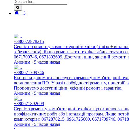
+3
Новые отзывы:
+380672878215
Сервіс по ремонту компьютерної техніки (залізо + встан
забезпечення). Якщо ремонт – то техніка забирається в с
0671709746, 0671892699. Доступні ціни, якісний ремонт, г
Аноним · 5 часов назад
+380671709746
Екстрена допомога - послуги з ремонту комп'ютерної тех
встановлення ПО. У разі необхідності ремонту, пристрій 
Пропонуємо доступні ціни, якісний ремонт і гарантію.
Аноним · 5 часов назад
+380671892699
Сервіс з ремонту комп'ютерної техніки, що охоплює як ап
профілактичних робіт або інсталяції програм. Якщо потріб
комп'ютерів): 0672878215, 0961725600, 0671709746, 06718
Аноним · 5 часов назад