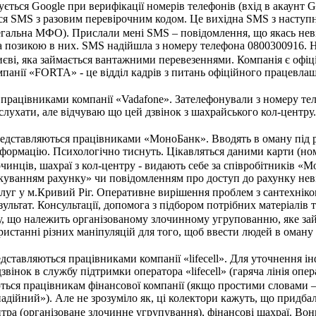
ться Google при верифікації номерів телефонів (вхід в акаунт G
я SMS з разовим перевірочним кодом. Це вихідна SMS з наступним
егальна МФО). Прислали мені SMS – повідомлення, що якась неві
за позикою в них. SMS надійшла з номеру телефона 0800300916. Н
єві, яка займається вантажними перевезеннями. Компанія є офіц
мпанії «FORTA» - це відділ кадрів з питань офіційного працевла
я працівниками компанії «Vadafone». Зателефонували з номеру т
слухати, але відчуваю що цей дзвінок з шахрайського кол-центру.
редставляються працівниками «МоноБанк». Вводять в оману під 
формацію. Психологічно тиснуть. Цікавляться даними карти (номер
чинців, шахраї з кол-центру - видають себе за співробітників «
куванням рахунку» чи повідомленням про доступ до рахунку неві
уг у м.Кривий Ріг. Оперативне вирішення проблем з сантехнікою б
ультат. Консультації, допомога з підбором потрібних матеріалі
у, що належить організованому злочинному угрупованню, яке зай
ристанні різних маніпуляцій для того, щоб ввести людей в оман
дставляються працівниками компанії «lifecell». Для уточнення і
 дзвінок в службу підтримки оператора «lifecell» (гаряча лінія оп
ься працівникам фінансової компанії (якщо простими словами –
адійний»). Але не зрозуміло як, ці колектори кажуть, що придбал
нтра (організоване злочинне угрупування), фінансові шахраї. В