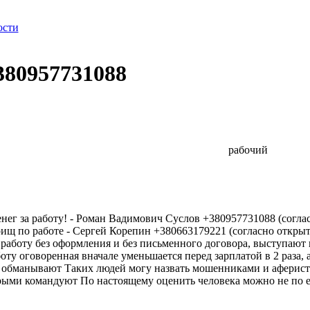
ости
380957731088
рабочий
нег за работу! - Роман Вадимович Суслов +380957731088 (согл
варищ по работе - Сергей Корепин +380663179221 (согласно откр
т работу без оформления и без письменного договора, выступают 
боту оговоренная вначале уменьшается перед зарплатой в 2 раза,
ят, обманывают Таких людей могу назвать мошенниками и афериста
рыми командуют По настоящему оценить человека можно не по ег