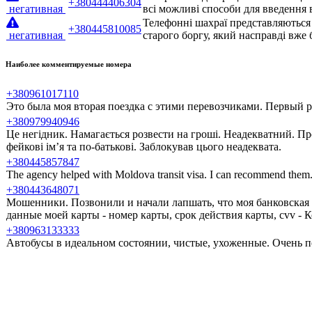
+380444406304
негативная
всі можливі способи для введення 
Телефонні шахраї представляються 
+380445810085
негативная
старого боргу, який насправді вже
Наиболее комментируемые номера
+380961017110
Это была моя вторая поездка с этими перевозчиками. Первый ра
+380979940946
Це негідник. Намагається розвести на гроші. Неадекватний. Пр
фейкові ім’я та по-батькові. Заблокував цього неадеквата.
+380445857847
The agency helped with Moldova transit visa. I can recommend them
+380443648071
Мошенники. Позвонили и начали лапшать, что моя банковская 
данные моей карты - номер карты, срок действия карты, cvv -
+380963133333
Автобусы в идеальном состоянии, чистые, ухоженные. Очень п