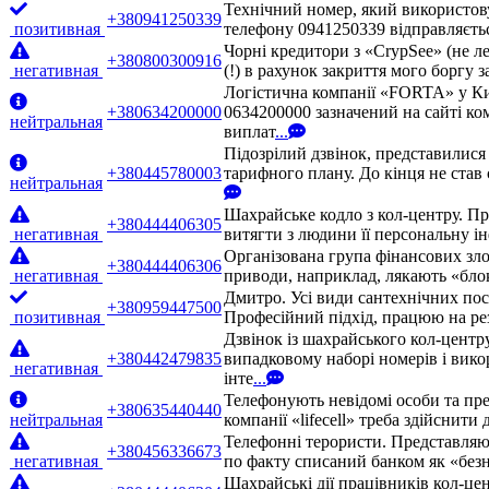
Технічний номер, який використовує
+380941250339
позитивная
телефону 0941250339 відправляєтьс
Чорні кредитори з «CrypSee» (не л
+380800300916
негативная
(!) в рахунок закриття мого боргу 
Логістична компанії «FORTA» у Ки
+380634200000
0634200000 зазначений на сайті ко
нейтральная
виплат
...
Підозрілий дзвінок, представилис
+380445780003
тарифного плану. До кінця не став 
нейтральная
Шахрайське кодло з кол-центру. П
+380444406305
негативная
витягти з людини її персональну ін
Організована група фінансових зло
+380444406306
негативная
приводи, наприклад, лякають «бло
Дмитро. Усі види сантехнічних посл
+380959447500
позитивная
Професійний підхід, працюю на рез
Дзвінок із шахрайського кол-центр
+380442479835
випадковому наборі номерів і вико
негативная
інте
...
Телефонують невідомі особи та пре
+380635440440
нейтральная
компанії «lifecell» треба здійснити
Телефонні терористи. Представляют
+380456336673
негативная
по факту списаний банком як «безн
Шахрайські дії працівників кол-це