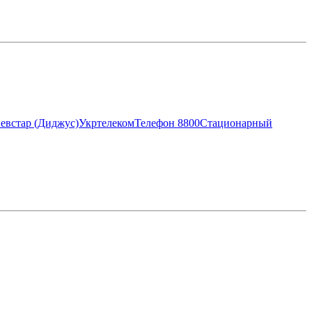
евстар (Диджус)
Укртелеком
Телефон 8800
Стационарный