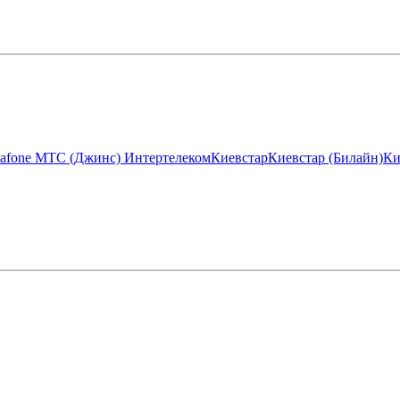
afone МТС (Джинс)
Интертелеком
Киевстар
Киевстар (Билайн)
Ки