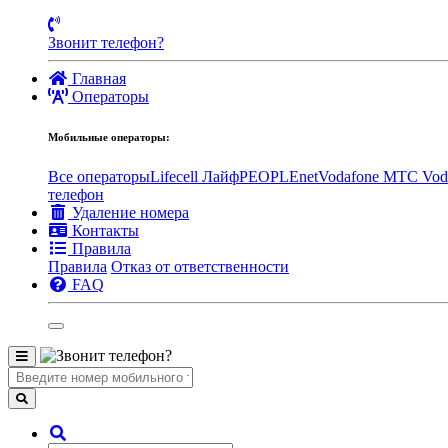
Звонит телефон?
Главная
Операторы
Мобильные операторы:
Все операторы
Lifecell Лайф
PEOPLEnet
Vodafone MTC
Vod
телефон
Удаление номера
Контакты
Правила
Правила
Отказ от ответственности
FAQ