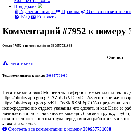
Больше отзывов...
Поддержка
Удаление номера
Правила
Отказ от ответственн
FAQ
Контакты
Комментарий #7952 к номеру 
Отзыв #7952 о номере телефона 380957731088
Oценка
негативная
Текст комментария к номеру
380957731088
Негативный отзыв! Мошенник и аферист! не выплатил часть де
https://photos.app.goo.gl/1AZhUJxVDcivDT2r8 его такой же то
https://photos.app.goo.gl/zKHJ7rzSkj6X5L6p7 Оба предоставляю
непосредственно отдают указания что сделать и как Цена за ра
начинается игнор - на связь не выходят, бросают трубку, груб
ответственность оплаты труда перед своими работниками кото
- такой и человек…
Смотреть все комментарии к номеру
380957731088