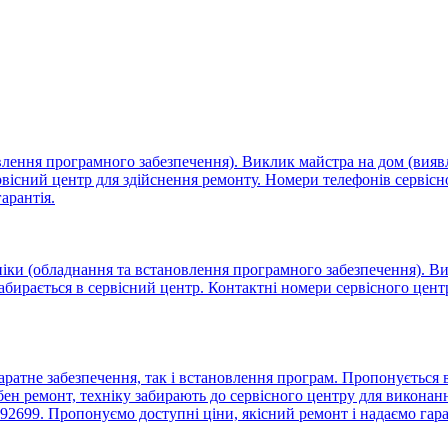
овлення програмного забезпечення). Виклик майстра на дом (вия
ервісний центр для здійснення ремонту. Номери телефонів сервіс
арантія.
ніки (обладнання та встановлення програмного забезпечення). Ви
забирається в сервісний центр. Контактні номери сервісного цен
аратне забезпечення, так і встановлення програм. Пропонується
ен ремонт, техніку забирають до сервісного центру для виконанн
92699. Пропонуємо доступні ціни, якісний ремонт і надаємо гар