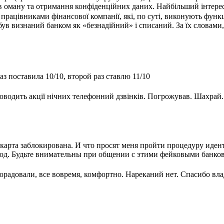
в оману та отримання конфіденційних даних. Найбільший інтерес 
працівниками фінансової компанії, які, по суті, виконують функ
 був визнаний банком як «безнадійний» і списаний. За їх словам
з поставила 10/10, второй раз ставлю 11/10
оводить акції нічних телефонний дзвінків. Погрожував. Шахрай.
.
карта заблокирована. И что просят меня пройти процедуру иде
 Код. Будьте внимательны при общении с этими фейковыми банко
орадовали, все вовремя, комфортно. Нареканий нет. Спасибо вл