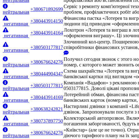
нейтральная
профілактики або встановлення ПО.
Сервіс з ремонту комп'ютерної тех
+380671892699
нейтральная
проблем, профілактичних робіт або
Фінансова пастка «Лотерея та вигр
+380443914150
негативная
людини під приводом «оформлення 
Лохотрон «Лотерея та виграш в лот
+380443914164
негативная
«оформлення виграшу». Ці злочинці
Злочинний кол-центр. Поширеною с
+380503177817
співробітники фінансових установ
негативная
Получил сегодня звонок с этого но
+380676624276
нейтральная
номер, с которого может звонить 
Схема шахрайства «Лотерея та виг
+380444904347
негативная
банківської картки під виглядом «
Компанія «Вадафон» з рекламною п
+380503177815
нейтральная
0503177815. Доволі цікаві пропози
Лотерейний обман, фінансова паст
+380443914169
негативная
банківських карток (номер картки
Настирливі дзвінки з компанії «Lif
+380638242821
нейтральная
дзвінок. Запропонували послуги з 
Колекторський автопрозвон. Включа
+380737897750
негативная
погашення заборгованості, будуть 
«Київстар» (але це не точно). Отр
+380676624276
нейтральная
діючого тарифного плану на їх запр