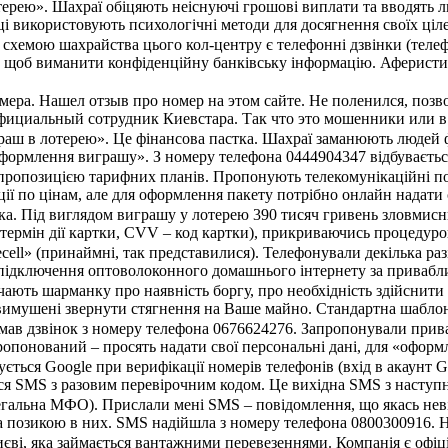
ерею». Шахраї обіцяють неіснуючі грошові виплати та вводять лю
 використовують психологічні методи для досягнення своїх ціле
хемою шахрайства цього кол-центру є телефонні дзвінки (телеф
, щоб виманити конфіденційну банківську інформацію. Аферисти
мера. Нашел отзыв про номер на этом сайте. Не поленился, позв
официальный сотрудник Киевстара. Так что это мошенники или 
раш в лотерею». Це фінансова пастка. Шахраї заманюють людей
оформлення виграшу». З номеру телефона 0444904347 відбувається
ропозицією тарифних планів. Пропонують телекомунікаційні посл
ції по цінам, але для оформлення пакету потрібно онлайн надати 
ка. Під виглядом виграшу у лотерею 390 тисяч гривень зловмисн
, термін дії картки, CVV – код картки), прикриваючись процеду
ecell» (принаймні, так представилися). Телефонували декілька ра
підключення оптоволоконного домашнього інтернету за приваблив
ють шарманку про наявність боргу, про необхідність здійснити 
вимушені звернути стягнення на Ваше майно. Стандартна шаблон
имав дзвінок з номеру телефона 0676624276. Запропонували прив
опонований – просять надати свої персональні дані, для «оформле
ться Google при верифікації номерів телефонів (вхід в акаунт G
я SMS з разовим перевірочним кодом. Це вихідна SMS з наступним
егальна МФО). Прислали мені SMS – повідомлення, що якась неві
за позикою в них. SMS надійшла з номеру телефона 0800300916. Н
єві, яка займається вантажними перевезеннями. Компанія є офіц