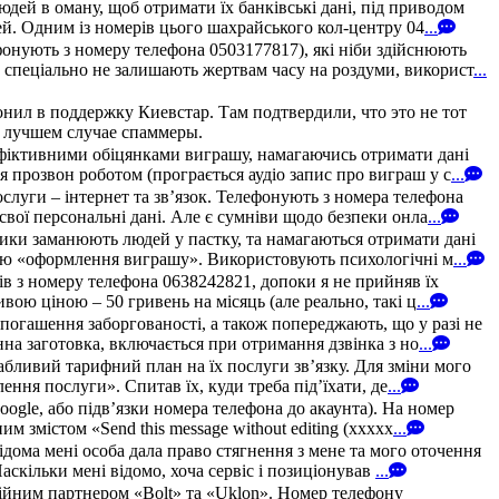
дей в оману, щоб отримати їх банківські дані, під приводом
й. Одним із номерів цього шахрайського кол-центру 04
...
онують з номеру телефона 0503177817), які ніби здійснюють
 спеціально не залишають жертвам часу на роздуми, використ
...
онил в поддержку Киевстар. Там подтвердили, что это не тот
в лучшем случае спаммеры.
 фіктивними обіцянками виграшу, намагаючись отримати дані
 прозвон роботом (програється аудіо запис про виграш у с
...
уги – інтернет та зв’язок. Телефонують з номера телефона
свої персональні дані. Але є сумніви щодо безпеки онла
...
ики заманюють людей у пастку, та намагаються отримати дані
рою «оформлення виграшу». Використовують психологічні м
...
зів з номеру телефона 0638242821, допоки я не прийняв їх
ою ціною – 50 гривень на місяць (але реально, такі ц
...
погашення заборгованості, а також попереджають, що у разі не
на заготовка, включається при отримання дзвінка з но
...
абливий тарифний план на їх послуги зв’язку. Для зміни мого
ння послуги». Спитав їх, куди треба під’їхати, де
...
oogle, або підв’язки номера телефона до акаунта). На номер
 змістом «Send this message without editing (xxxxx
...
дома мені особа дала право стягнення з мене та мого оточення
аскільки мені відомо, хоча сервіс і позиціонував
...
ійним партнером «Bolt» та «Uklon». Номер телефону