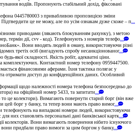
штування водіїв. Пропонують стабільний дохід, фіксовані
елефона 0445780003 з привабливою пропозицією зміни
 Підтвердити це не можу, але по усім ознакам дуже схоже – п
...
різними приводами (лякають блокуванням рахунку), з метою
, термін дії, cvv - код). Телефонують з номерів телефо
...
МоноБанк». Вони вводять людей в оману, використовуючи різні
домих третіх осіб (вигадують спробу несанкціонованог
...
удь-якої складності. Якість робіт, адекватні ціни.
в та комплектуючих. Контактний номер телефону 0959447500.
мається фінансовими аферами. Їхня тактика полягає у
у та отримати доступ до конфіденційних даних. Особливий
нформації щодо належності номера телефона безпосередньо до
ератора) на офіційний номер 5433, та запитати
...
 то це колектори). Вимагають повернути старий борг (він вже
и цей борг у банку, та тепер вони мають право вимог
...
они телефонують на випадкові номери людей, використовуючи
для них становлять персональні дані банківської картк
...
ції колекторів. Вони вимагають повернення нібито існуючого
и, вони придбали право вимоги за цим боргом у банку
...