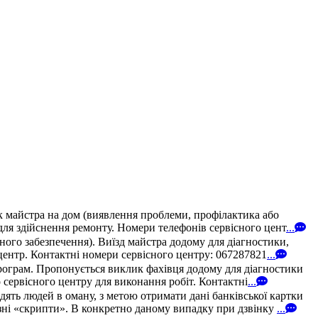
к майстра на дом (виявлення проблеми, профілактика або
для здійснення ремонту. Номери телефонів сервісного цент
...
ого забезпечення). Виїзд майстра додому для діагностики,
 центр. Контактні номери сервісного центру: 067287821
...
програм. Пропонується виклик фахівця додому для діагностики
 сервісного центру для виконання робіт. Контактні
...
ять людей в оману, з метою отримати дані банківської картки
ні «скрипти». В конкретно даному випадку при дзвінку
...