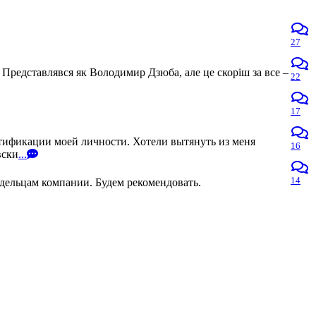
27
 Представлявся як Володимир Дзюба, але це скоріш за все –
22
17
нтификации моей личности. Хотели вытянуть из меня
16
вски
...
14
адельцам компании. Будем рекомендовать.