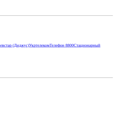
евстар (Диджус)
Укртелеком
Телефон 8800
Стационарный