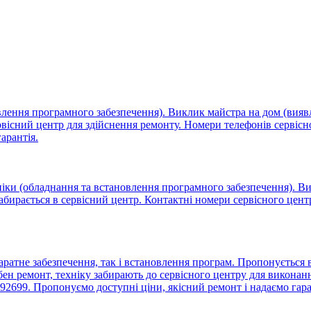
овлення програмного забезпечення). Виклик майстра на дом (вия
ервісний центр для здійснення ремонту. Номери телефонів сервіс
арантія.
ніки (обладнання та встановлення програмного забезпечення). Ви
забирається в сервісний центр. Контактні номери сервісного цен
аратне забезпечення, так і встановлення програм. Пропонується
ен ремонт, техніку забирають до сервісного центру для виконанн
92699. Пропонуємо доступні ціни, якісний ремонт і надаємо гар