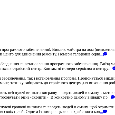
ня програмного забезпечення). Виклик майстра на дом (виявленн
ий центр для здійснення ремонту. Номери телефонів серві
...
обладнання та встановлення програмного забезпечення). Виїзд м
ється в сервісний центр. Контактні номери сервісного центру:
...
е забезпечення, так і встановлення програм. Пропонується викли
монт, техніку забирають до сервісного центру для виконання робі
ють неіснуючі виплати виграшу, вводять людей в оману, з метою
тосовувати різні «скрипти». В конкретно даному випадку пр
...
нуючі грошові виплати та вводять людей в оману, щоб отримати 
я своїх цілей. Одним із номерів цього шахрайського кол
...