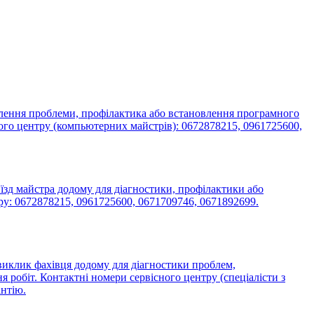
влення проблеми, профілактика або встановлення програмного
ного центру (компьютерних майстрів): 0672878215, 0961725600,
їзд майстра додому для діагностики, профілактики або
тру: 0672878215, 0961725600, 0671709746, 0671892699.
 виклик фахівця додому для діагностики проблем,
я робіт. Контактні номери сервісного центру (спеціалісти з
антію.