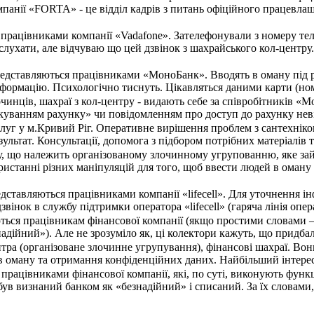
мпанії «FORTA» - це відділ кадрів з питань офіційного працевла
я працівниками компанії «Vadafone». Зателефонували з номеру т
слухати, але відчуваю що цей дзвінок з шахрайського кол-центру.
редставляються працівниками «МоноБанк». Вводять в оману під 
формацію. Психологічно тиснуть. Цікавляться даними карти (номер
чинців, шахраї з кол-центру - видають себе за співробітників «
куванням рахунку» чи повідомленням про доступ до рахунку неві
уг у м.Кривий Ріг. Оперативне вирішення проблем з сантехнікою б
ультат. Консультації, допомога з підбором потрібних матеріалі
у, що належить організованому злочинному угрупованню, яке зай
ристанні різних маніпуляцій для того, щоб ввести людей в оман
дставляються працівниками компанії «lifecell». Для уточнення і
 дзвінок в службу підтримки оператора «lifecell» (гаряча лінія оп
ься працівникам фінансової компанії (якщо простими словами –
адійний»). Але не зрозуміло як, ці колектори кажуть, що придбал
нтра (організоване злочинне угрупування), фінансові шахраї. В
в оману та отримання конфіденційних даних. Найбільший інтерес 
працівниками фінансової компанії, які, по суті, виконують функ
 був визнаний банком як «безнадійний» і списаний. За їх словам