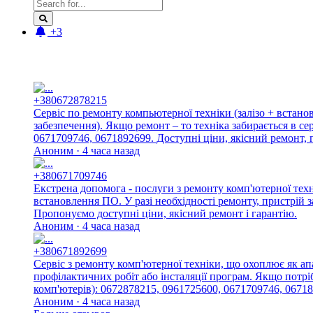
+3
Новые отзывы:
+380672878215
Сервіс по ремонту компьютерної техніки (залізо + встан
забезпечення). Якщо ремонт – то техніка забирається в с
0671709746, 0671892699. Доступні ціни, якісний ремонт, г
Аноним · 4 часа назад
+380671709746
Екстрена допомога - послуги з ремонту комп'ютерної тех
встановлення ПО. У разі необхідності ремонту, пристрій 
Пропонуємо доступні ціни, якісний ремонт і гарантію.
Аноним · 4 часа назад
+380671892699
Сервіс з ремонту комп'ютерної техніки, що охоплює як ап
профілактичних робіт або інсталяції програм. Якщо потріб
комп'ютерів): 0672878215, 0961725600, 0671709746, 06718
Аноним · 4 часа назад