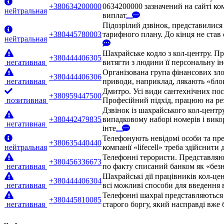
+380634200000
0634200000 зазначений на сайті ко
нейтральная
виплат
...
Підозрілий дзвінок, представилис
+380445780003
тарифного плану. До кінця не став 
нейтральная
Шахрайське кодло з кол-центру. П
+380444406305
негативная
витягти з людини її персональну ін
Організована група фінансових зло
+380444406306
негативная
приводи, наприклад, лякають «бло
Дмитро. Усі види сантехнічних посл
+380959447500
позитивная
Професійний підхід, працюю на рез
Дзвінок із шахрайського кол-центр
+380442479835
випадковому наборі номерів і вико
негативная
інте
...
Телефонують невідомі особи та пре
+380635440440
нейтральная
компанії «lifecell» треба здійснити
Телефонні терористи. Представляют
+380456336673
негативная
по факту списаний банком як «безн
Шахрайські дії працівників кол-це
+380444406304
негативная
всі можливі способи для введення 
Телефонні шахраї представляються 
+380445810085
негативная
старого боргу, який насправді вже