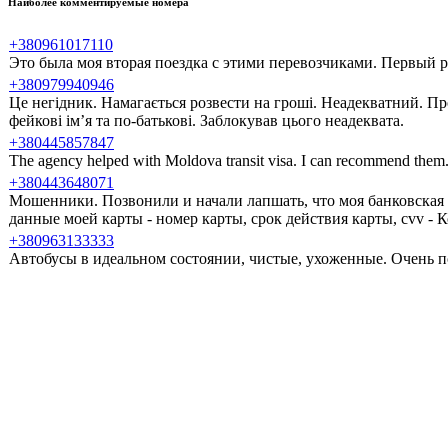
Наиболее комментируемые номера
+380961017110
Это была моя вторая поездка с этими перевозчиками. Первый ра
+380979940946
Це негідник. Намагається розвести на гроші. Неадекватний. Пр
фейкові ім’я та по-батькові. Заблокував цього неадеквата.
+380445857847
The agency helped with Moldova transit visa. I can recommend them
+380443648071
Мошенники. Позвонили и начали лапшать, что моя банковская 
данные моей карты - номер карты, срок действия карты, cvv -
+380963133333
Автобусы в идеальном состоянии, чистые, ухоженные. Очень п