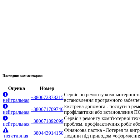
Последние комментарии:
Оценка
Номер
Сервіс по ремонту компьютерної те
+380672878215
нейтральная
встановлення програмного забезпеч
Екстрена допомога - послуги з рем
+380671709746
нейтральная
профілактики або встановлення ПО.
Сервіс з ремонту комп'ютерної тех
+380671892699
нейтральная
проблем, профілактичних робіт або
Фінансова пастка «Лотерея та вигр
+380443914150
негативная
людини під приводом «оформлення 