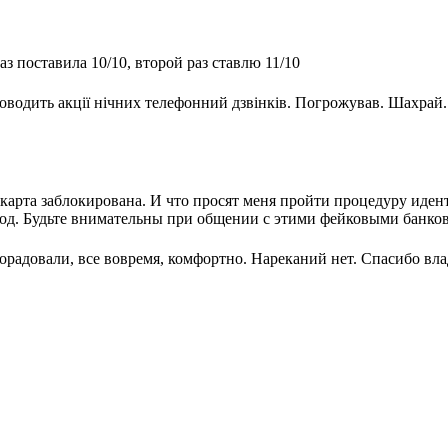
з поставила 10/10, второй раз ставлю 11/10
оводить акції нічних телефонний дзвінків. Погрожував. Шахрай.
.
карта заблокирована. И что просят меня пройти процедуру иде
 Код. Будьте внимательны при общении с этими фейковыми банко
орадовали, все вовремя, комфортно. Нареканий нет. Спасибо вл