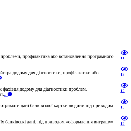
я проблеми, профілактика або встановлення програмного
11
айстра додому для діагностики, профілактики або
13
к фахівця додому для діагностики проблем,
12
т.
...
 отримати дані банківської картки людини під приводом
15
їх банківські дані, під приводом «оформлення виграшу».
12