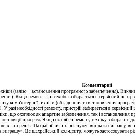
Комментарий
хніки (залізо + встановлення програмного забезпечення). Викли
ення). Якщо ремонт – то техніка забирається в сервісний центр 
онту комп'ютерної техніки (обладнання та встановлення програмн
 У разі необхідності ремонту, пристрій забирається в сервісний
ніки, що охоплює як апаратне забезпечення, так і встановлення 
 інсталяції програм. Якщо потрібен ремонт, техніку забирають до
аш в лотерею». Шахраї обіцяють неіснуючі виплати виграшу, ввод
виграшу». Це шахрайський кол-центр, можуть застосовувати різ