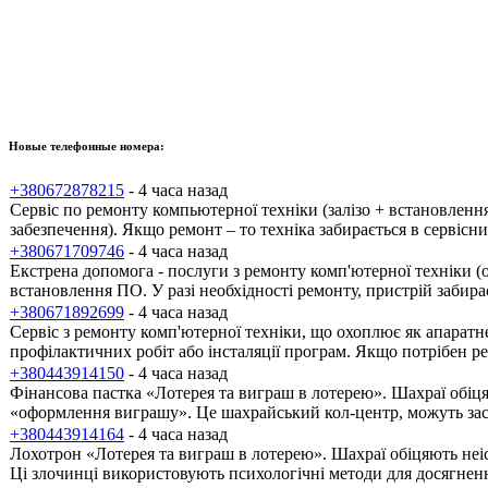
Новые телефонные номера:
+380672878215
- 4 часа назад
Сервіс по ремонту компьютерної техніки (залізо + встановлен
забезпечення). Якщо ремонт – то техніка забирається в сервісн
+380671709746
- 4 часа назад
Екстрена допомога - послуги з ремонту комп'ютерної техніки (
встановлення ПО. У разі необхідності ремонту, пристрій забира
+380671892699
- 4 часа назад
Сервіс з ремонту комп'ютерної техніки, що охоплює як апаратн
профілактичних робіт або інсталяції програм. Якщо потрібен ре
+380443914150
- 4 часа назад
Фінансова пастка «Лотерея та виграш в лотерею». Шахраї обіця
«оформлення виграшу». Це шахрайський кол-центр, можуть зас
+380443914164
- 4 часа назад
Лохотрон «Лотерея та виграш в лотерею». Шахраї обіцяють неіс
Ці злочинці використовують психологічні методи для досягненн