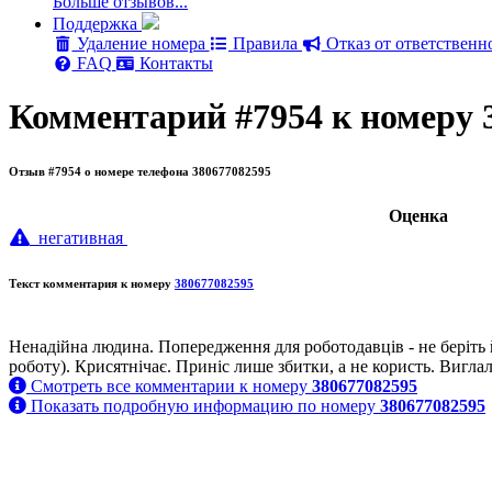
Больше отзывов...
Поддержка
Удаление номера
Правила
Отказ от ответственн
FAQ
Контакты
Комментарий #7954 к номеру 
Отзыв #7954 о номере телефона 380677082595
Oценка
негативная
Текст комментария к номеру
380677082595
Ненадійна людина. Попередження для роботодавців - не беріть й
роботу). Крисятнічає. Приніс лише збитки, а не користь. Вигла
Смотреть все комментарии к номеру
380677082595
Показать подробную информацию по номеру
380677082595