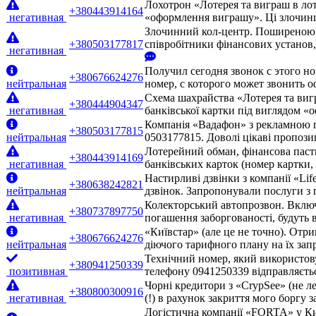
Лохотрон «Лотерея та виграш в лот
+380443914164
негативная
«оформлення виграшу». Ці злочинці
Злочинний кол-центр. Поширеною с
+380503177817
співробітники фінансових установ
негативная
Получил сегодня звонок с этого но
+380676624276
нейтральная
номер, с которого может звонить 
Схема шахрайства «Лотерея та виг
+380444904347
негативная
банківської картки під виглядом «
Компанія «Вадафон» з рекламною п
+380503177815
нейтральная
0503177815. Доволі цікаві пропози
Лотерейний обман, фінансова паст
+380443914169
негативная
банківських карток (номер картки
Настирливі дзвінки з компанії «Lif
+380638242821
нейтральная
дзвінок. Запропонували послуги з 
Колекторський автопрозвон. Включа
+380737897750
негативная
погашення заборгованості, будуть 
«Київстар» (але це не точно). Отр
+380676624276
нейтральная
діючого тарифного плану на їх запр
Технічний номер, який використовує
+380941250339
позитивная
телефону 0941250339 відправляєтьс
Чорні кредитори з «CrypSee» (не л
+380800300916
негативная
(!) в рахунок закриття мого боргу 
Логістична компанії «FORTA» у Ки