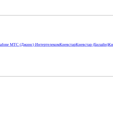
afone МТС (Джинс)
Интертелеком
Киевстар
Киевстар (Билайн)
Ки