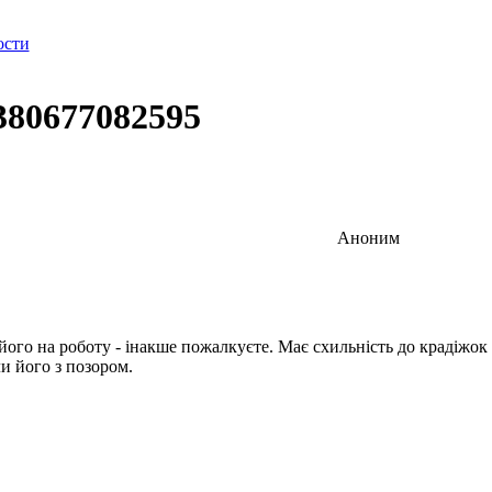
ости
380677082595
Аноним
ого на роботу - інакше пожалкуєте. Має схильність до крадіжок (
ли його з позором.