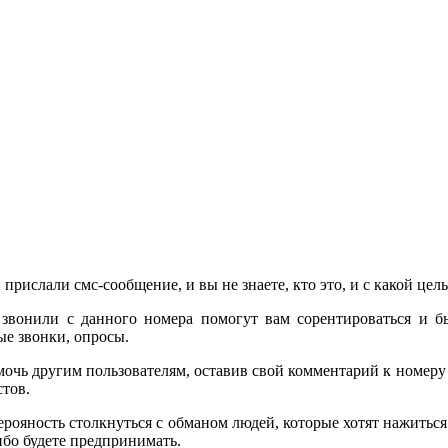
 прислали смс-сообщение, и вы не знаете, кто это, и с какой це
звонили с данного номера помогут вам сорентироваться и б
е звонки, опросы.
очь другим пользователям, оставив свой комментарий к номер
стов.
 верояность столкнуться с обманом людей, которые хотят нажить
бо будете предпринимать.