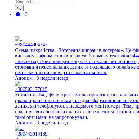
+3
Новые отзывы:
+380444904347
Схема шахрайства «Лотерея та виграш в лотерею». Це фі
виглядом «оформлення виграшу». З номеру телефона 044490
- шахраєм). Вони використовують психологічні прийоми, 
отримання персональних даних та подальшого онлайн-знят
несе значний ризик втрати власних коштів.
Аноним · 3 недели назад
+380503177815
Компанія «Вадафон» з рекламною пропозицією тарифних п
цікаві пропозиції по цінам, але для оформлення пакету п
даних, які телефонують з невідомого мені номера. Тому 
надання своїх особистих даних є небезпечним. Готовий п
такої опції мені не запропонували.
Аноним · 3 недели назад
+380443914169