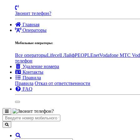
Звонит телефон?
Главная
Операторы
Мобильные операторы:
Все операторы
Lifecell Лайф
PEOPLEnet
Vodafone MTC
Vod
телефон
Удаление номера
Контакты
Правила
Правила
Отказ от ответственности
FAQ