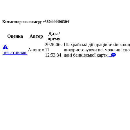
Комментарии к номеру +380444406304
Дата/
Oценка
Автор
время
2026-06-
Шахрайські дії працівників кол-
Аноним
11
використовуючи всі можливі спо
негативная
12:53:34
дані банківської картк
...