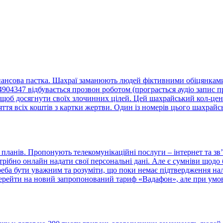
нансова пастка. Шахраї заманюють людей фіктивними обіцянками 
4347 відбувається прозвон роботом (програється аудіо запис пр
щоб досягнути своїх злочинних цілей. Цей шахрайський кол-центр
тя всіх коштів з картки жертви. Один із номерів цього шахрайс
ланів. Пропонують телекомунікаційні послуги – інтернет та зв’
отрібно онлайн надати свої персональні дані. Але є сумніви що
треба бути уважним та розуміти, що поки немає підтвердження н
ерейти на новий запропонований тариф «Вадафон», але при умові