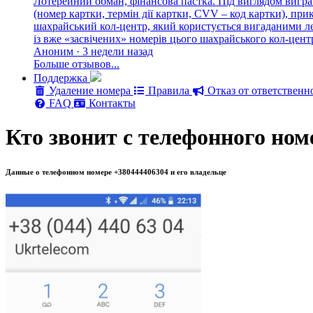
Лотерейний обман, фінансова пастка. Під виглядом вигра
(номер картки, термін дії картки, CVV – код картки), п
шахрайський кол-центр, який користується вигаданими лег
із вже «засвічених» номерів цього шахрайського кол-цен
Аноним · 3 недели назад
Больше отзывов...
Поддержка
Удаление номера
Правила
Отказ от ответственн
FAQ
Контакты
Кто звонит с телефонного ном
Данные о телефонном номере +380444406304 и его владельце