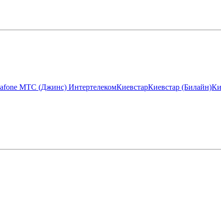
afone МТС (Джинс)
Интертелеком
Киевстар
Киевстар (Билайн)
Ки