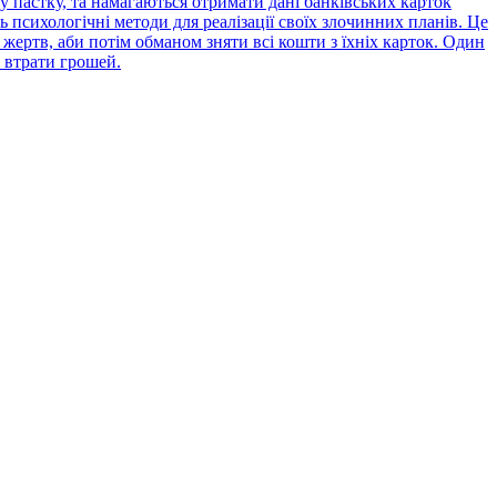
 пастку, та намагаються отримати дані банківських карток
психологічні методи для реалізації своїх злочинних планів. Це
жертв, аби потім обманом зняти всі кошти з їхніх карток. Один
 втрати грошей.