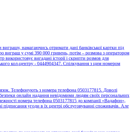
виграшу, намагаючись отримати дані банківської картки під
о виграш у сумі 390 000 гривень, потім – розмова з оператором
 використовує вигадані історії і скрипти розмов для
ького кол-центру - 0444904347. Спілкування з цим номером
язок. Телефонують з номера телефона 0503177815. Доволі
до безпеки онлайн надання невідомими людям своїх персональних
алежності номера телефона 0503177815 до компанії «Вадафон»,
 підписання угоди в їх центрі обслуговуванні споживачів. Але