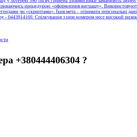
шу у лотерею 390 тисяч гривень зловмисники заманюють людей у
рикриваючись процедурою «оформлення виграшу». Використовують 
ендами чи «скриптами». Їхня мета – отримати персональні дані 
тру - 0443914169. Спілкування з цим номером несе високий ризик
ости
ера +380444406304 ?