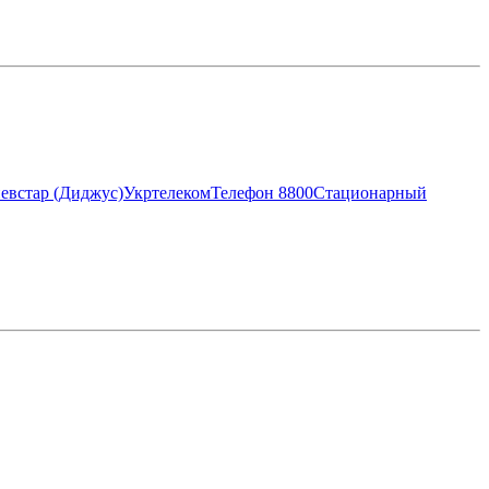
евстар (Диджус)
Укртелеком
Телефон 8800
Стационарный