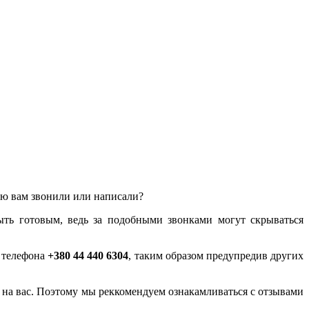
лью вам звонили или написали?
ыть готовым, ведь за подобными звонками могут скрываться
у телефона
+380 44 440 6304
, таким образом предупредив других
ся на вас. Поэтому мы реккомендуем ознакамливаться с отзывами