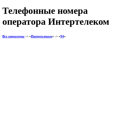
Телефонные номера
оператора Интертелеком
Все операторы
-> «
Интертелеком
» -> «
94
»