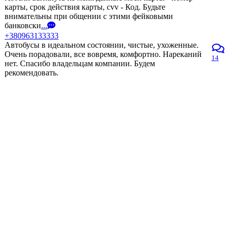
карты, срок действия карты, cvv - Код. Будьте
внимательны при общении с этими фейковыми
банковски
...
+380963133333
Автобусы в идеальном состоянии, чистые, ухоженные.
Очень порадовали, все вовремя, комфортно. Нареканий
14
нет. Спасибо владельцам компании. Будем
рекомендовать.