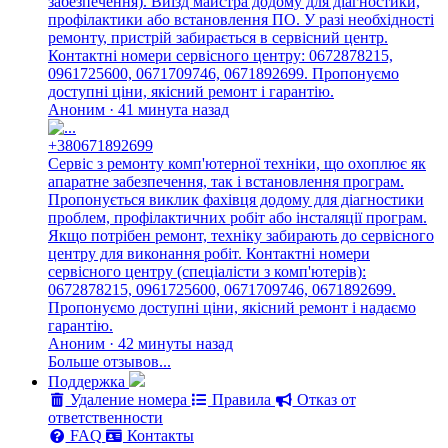
забезпечення). Виїзд майстра додому для діагностики,
профілактики або встановлення ПО. У разі необхідності
ремонту, пристрій забирається в сервісний центр.
Контактні номери сервісного центру: 0672878215,
0961725600, 0671709746, 0671892699. Пропонуємо
доступні ціни, якісний ремонт і гарантію.
Аноним · 41 минута назад
+380671892699
Сервіс з ремонту комп'ютерної техніки, що охоплює як
апаратне забезпечення, так і встановлення програм.
Пропонується виклик фахівця додому для діагностики
проблем, профілактичних робіт або інсталяції програм.
Якщо потрібен ремонт, техніку забирають до сервісного
центру для виконання робіт. Контактні номери
сервісного центру (спеціалісти з комп'ютерів):
0672878215, 0961725600, 0671709746, 0671892699.
Пропонуємо доступні ціни, якісний ремонт і надаємо
гарантію.
Аноним · 42 минуты назад
Больше отзывов...
Поддержка
Удаление номера
Правила
Отказ от
ответственности
FAQ
Контакты