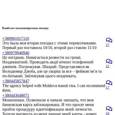
Наиболее комментируемые номера
+380961017110
Это была моя вторая поездка с этими перевозчиками.
27
Первый раз поставила 10/10, второй раз ставлю 11/10
+380979940946
Це негідник. Намагається розвести на гроші.
Неадекватний. Проводить акції нічних телефонний
22
дзвінків. Погрожував. Шахрай. Представлявся як
Володимир Дзюба, але це скоріш за все – фейкові ім’я та
по-батькові. Заблокував цього неадеквата.
+380445857847
The agency helped with Moldova transit visa. I can recommend
17
them.
+380443648071
Мошенники. Позвонили и начали лапшать, что моя
банковская карта заблокирована. И что просят меня
пройти процедуру идентификации моей личности.
16
Хотели вытянуть из меня данные моей карты - номер