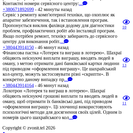
Контактні номери сервісного центру:
...
+380671892699
- 42 минуты назад
Сервіс з ремонту комп'ютерної техніки, що охоплює як
апаратне забезпечення, так і встановлення програм.
Пропонується виклик фахівця додому для діагностики
10
проблем, профілактичних робіт або інсталяції програм.
Якщо потрібен ремонт, техніку забирають до сервісного
центру для виконання робіт.
...
+380443914150
- 46 минут назад
Фінансова пастка «Лотерея та виграш в лотерею». Шахраї
обіцяють неіснуючі виплати виграшу, вводять людей в
оману, з метою отримати дані банківської картки людини
13
під приводом «оформлення виграшу». Це шахрайський
кол-центр, можуть застосовувати різні «скрипти». В
конкретно даному випадку пр
...
+380443914164
- 46 минут назад
Лохотрон «Лотерея та виграш в лотерею». Шахраї
обіцяють неіснуючі грошові виплати та вводять людей в
оману, щоб отримати їх банківські дані, під приводом
11
«оформлення виграшу». Ці злочинці використовують
психологічні методи для досягнення своїх цілей. Одним із
номерів цього шахрайського кол
...
Copyright © zvonit.tel 2026