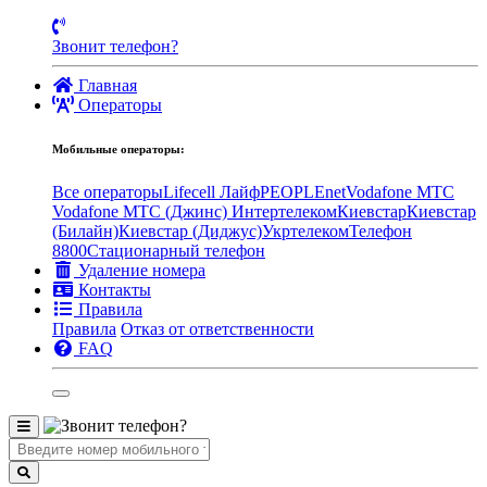
Звонит телефон?
Главная
Операторы
Мобильные операторы:
Все операторы
Lifecell Лайф
PEOPLEnet
Vodafone MTC
Vodafone МТС (Джинс)
Интертелеком
Киевстар
Киевстар
(Билайн)
Киевстар (Диджус)
Укртелеком
Телефон
8800
Стационарный телефон
Удаление номера
Контакты
Правила
Правила
Отказ от ответственности
FAQ