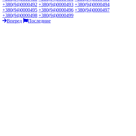
+380(94)0000492
+380(94)0000493
+380(94)0000494
+380(94)0000495
+380(94)0000496
+380(94)0000497
+380(94)0000498
+380(94)0000499
Вперед
Последние