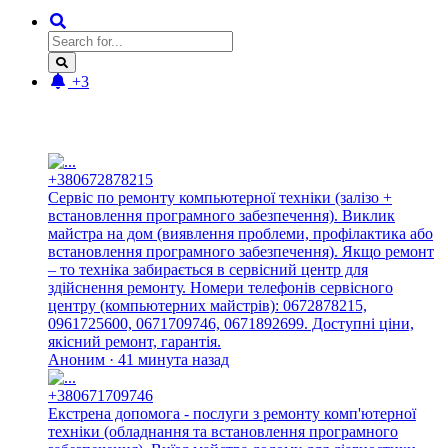
+3
Новые отзывы:
+380672878215
Сервіс по ремонту компьютерної техніки (залізо +
встановлення програмного забезпечення). Виклик
майстра на дом (виявлення проблеми, профілактика або
встановлення програмного забезпечення). Якщо ремонт
– то техніка забирається в сервісний центр для
здійснення ремонту. Номери телефонів сервісного
центру (компьютерних майстрів): 0672878215,
0961725600, 0671709746, 0671892699. Доступні ціни,
якісний ремонт, гарантія.
Аноним · 41 минута назад
+380671709746
Екстрена допомога - послуги з ремонту комп'ютерної
техніки (обладнання та встановлення програмного