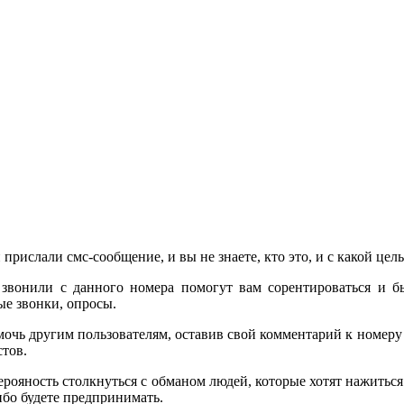
 прислали смс-сообщение, и вы не знаете, кто это, и с какой це
звонили с данного номера помогут вам сорентироваться и б
е звонки, опросы.
очь другим пользователям, оставив свой комментарий к номер
стов.
 верояность столкнуться с обманом людей, которые хотят нажить
бо будете предпринимать.