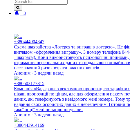
+3
Новые отзывы:
+380444904347
Схема шахрайства «Лотерея та виграш в лотерею». Це фі
виглядом «оформлення виграшу». З номеру телефона 044490
- шахраєм). Вони використовують психологічні прийоми, 
отримання персональних даних та подальшого онлайн-знят
несе значний ризик втрати власних коштів.
Аноним · 3 недели назад
+380503177815
Компанія «Вадафон» з рекламною пропозицією тарифних п
цікаві пропозиції по цінам, але для оформлення пакету п
даних, які телефонують з невідомого мені номера. Тому 
надання своїх особистих даних є небезпечним. Готовий п
такої опції мені не запропонували.
Аноним · 3 недели назад
+380443914169