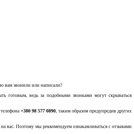
лью вам звонили или написали?
ыть готовым, ведь за подобными звонками могут скрываться
у телефона
+380 98 577 0890
, таким образом предупредив других
ся на вас. Поэтому мы реккомендуем ознакамливаться с отзывами