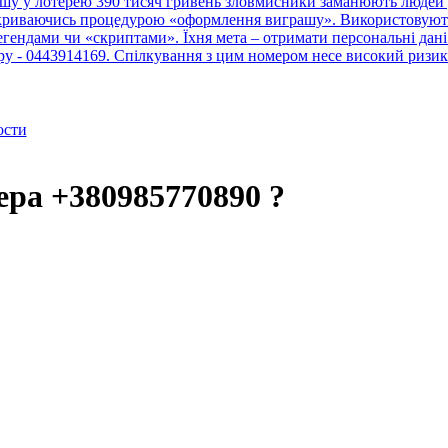
шу у лотерею 390 тисяч гривень зловмисники заманюють людей у
рикриваючись процедурою «оформлення виграшу». Використовують 
ендами чи «скриптами». Їхня мета – отримати персональні дані 
тру - 0443914169. Спілкування з цим номером несе високий ризик
ости
ера +380985770890 ?