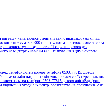
виграшу, намагаючись отримати дані банківської картки під
о виграш у сумі 390 000 гривень, потім – розмова з оператором
 використовує вигадані історії і скрипти розмов для
ького кол-центру - 0444904347. Спілкування з цим номером
язок. Телефонують з номера телефона 0503177815. Доволі
до безпеки онлайн надання невідомими людям своїх персональних
алежності номера телефона 0503177815 до компанії «Вадафон»,
 підписання угоди в їх центрі обслуговуванні споживачів. Але