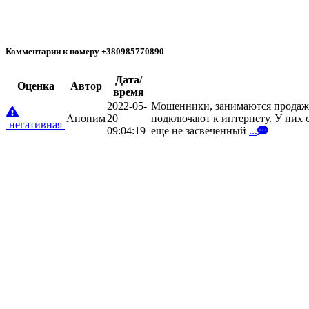
Комментарии к номеру +380985770890
Дата/
Oценка
Автор
время
2022-05-
Мошенники, занимаются продаже
Аноним
20
подключают к интернету. У них с
негативная
09:04:19
еще не засвеченный
...