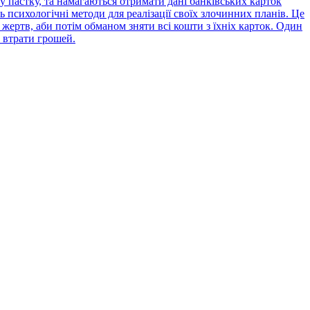
 пастку, та намагаються отримати дані банківських карток
психологічні методи для реалізації своїх злочинних планів. Це
жертв, аби потім обманом зняти всі кошти з їхніх карток. Один
 втрати грошей.