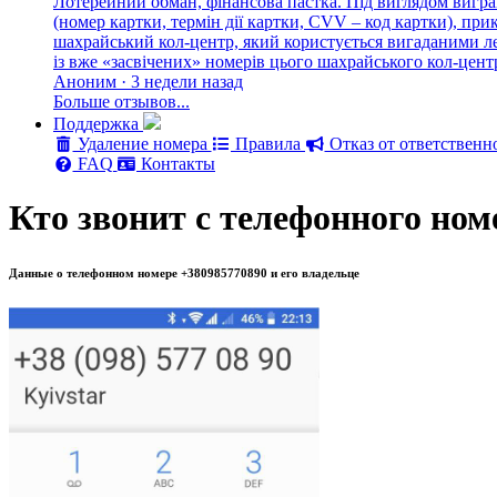
Лотерейний обман, фінансова пастка. Під виглядом вигра
(номер картки, термін дії картки, CVV – код картки), п
шахрайський кол-центр, який користується вигаданими лег
із вже «засвічених» номерів цього шахрайського кол-цен
Аноним · 3 недели назад
Больше отзывов...
Поддержка
Удаление номера
Правила
Отказ от ответственн
FAQ
Контакты
Кто звонит с телефонного ном
Данные о телефонном номере +380985770890 и его владельце