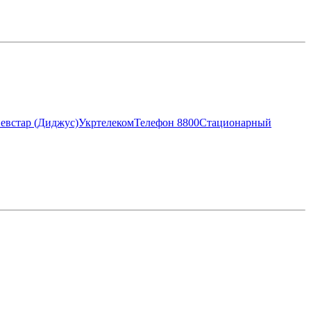
евстар (Диджус)
Укртелеком
Телефон 8800
Стационарный