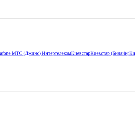
afone МТС (Джинс)
Интертелеком
Киевстар
Киевстар (Билайн)
Ки