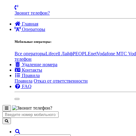
Звонит телефон?
Главная
Операторы
Мобильные операторы:
Все операторы
Lifecell Лайф
PEOPLEnet
Vodafone MTC
Vod
телефон
Удаление номера
Контакты
Правила
Правила
Отказ от ответственности
FAQ