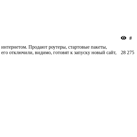
#
интернетом. Продают роутеры, стартовые пакеты,
 его отключили, видимо, готовят к запуску новый сайт,
28
275