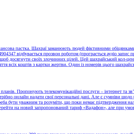
нансова пастка. Шахраї заманюють людей фіктивними обіцянками 
4347 відбувається прозвон роботом (програється аудіо запис пр
щоб досягнути своїх злочинних цілей. Цей шахрайський кол-центр
тя всіх коштів з картки жертви. Один із номерів цього шахрайс
ланів. Пропонують телекомунікаційні послуги – інтернет та зв’
отрібно онлайн надати свої персональні дані. Але є сумніви що
треба бути уважним та розуміти, що поки немає підтвердження н
ерейти на новий запропонований тариф «Вадафон», але при умові